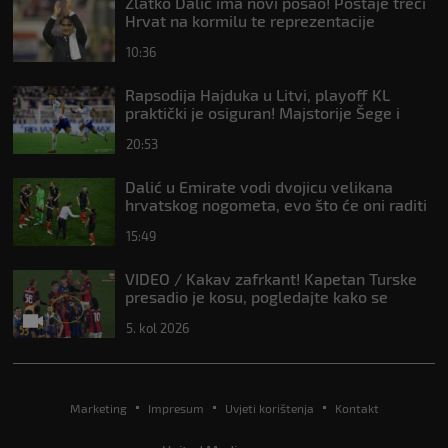
Zlatko Dalić ima novi posao! Postaje treći
Hrvat na kormilu te reprezentacije
10:36
Rapsodija Hajduka u Litvi, playoff KL
praktički je osiguran! Majstorije Šege i
Pajazitija
20:53
Dalić u Emirate vodi dvojicu velikana
hrvatskog nogometa, evo što će oni raditi
15:49
VIDEO / Kakav zafrkant! Kapetan Turske
presadio je kosu, pogledajte kako se
Modrić našalio s njim
5. kol 2026
Marketing
Impresum
Uvjeti korištenja
Kontakt