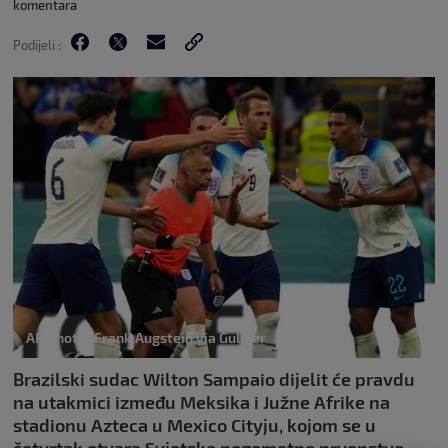
komentara
Podijeli :
AP Photo/Frank Augstein via Guliver
Brazilski sudac Wilton Sampaio ​dijelit će pravdu
na utakmici između Meksika i Južne Afrike na
stadionu Azteca u Mexico Cityju, kojom se u
četvrtak otvara Svjetsko nogometno prvenstvo.