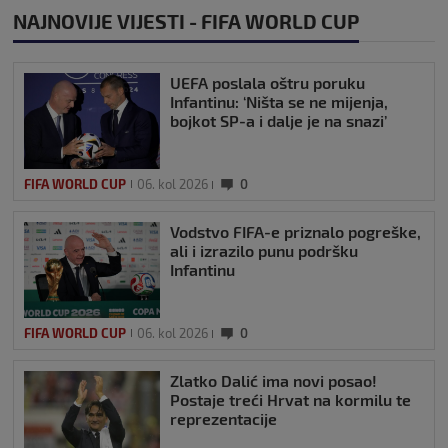
NAJNOVIJE VIJESTI - FIFA WORLD CUP
UEFA poslala oštru poruku
Infantinu: ‘Ništa se ne mijenja,
bojkot SP-a i dalje je na snazi’
FIFA WORLD CUP
06. kol 2026
0
Vodstvo FIFA-e priznalo pogreške,
ali i izrazilo punu podršku
Infantinu
FIFA WORLD CUP
06. kol 2026
0
Zlatko Dalić ima novi posao!
Postaje treći Hrvat na kormilu te
reprezentacije