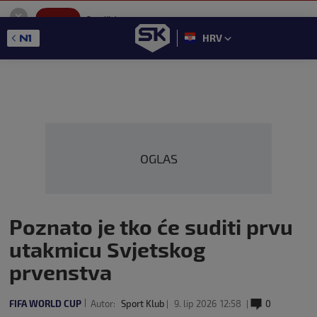
SportKlub
Instaliraj
Sport portal
HRV
GET - On the Google Play
OGLAS
Poznato je tko će suditi prvu
utakmicu Svjetskog
prvenstva
FIFA WORLD CUP
Autor:
Sport Klub
9. lip 2026
12:58
0