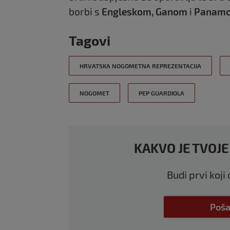
borbi s
Engleskom, Ganom
i
Panam
Tagovi
HRVATSKA NOGOMETNA REPREZENTACIJA
NOGOMET
PEP GUARDIOLA
KAKVO JE TVOJE
Budi prvi koji
Poša