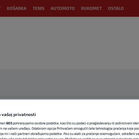
T
KOŠARKA
TENIS
AUTOMOTO
RUKOMET
OSTALO
OGLAS
 vašoj privatnosti
tneri
603
pohranjujemo osobne podatke, kao što su podaci o pregledavanju ili jedinstveni identi
m na vašem uređaju. Odabirom opcije Prihvaćam omogućit ćete tehnologije praćenja koje po
nje mi i naši partneri obrađujemo podatke. Ako su alati za praćenje onemogućeni, određeni sa
ožda više neće biti toliko relevantni za vas. Možete se vratiti na ovaj izbornik kako biste izmi