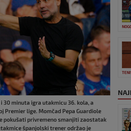
NOG
TENI
NAJ
i 30 minuta igra utakmicu 36. kola, a
joj Premier lige. Momčad Pepa Guardiole
će pokušati privremeno smanjiti zaostatak
takmice španjolski trener održao je