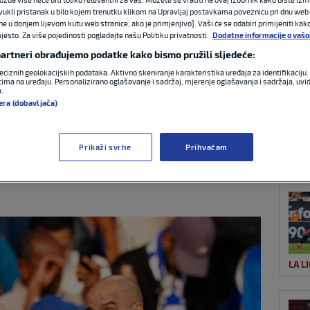
ovukli pristanak u bilo kojem trenutku klikom na Upravljaj postavkama poveznicu pri dnu web-
ne u donjem lijevom kutu web stranice, ako je primjenjivo]. Vaši će se odabiri primijeniti kak
esto. Za više pojedinosti pogledajte našu Politiku privatnosti.
Dodatne informacije o vašo
NAJ
diol trenira, nadam
 partneri obrađujemo podatke kako bismo pružili sljedeće:
eciznih geolokacijskih podataka. Aktivno skeniranje karakteristika uređaja za identifikaciju. 
dobro Svjetsko
ima na uređaju. Personalizirano oglašavanje i sadržaj, mjerenje oglašavanja i sadržaja, uvidi
a.
era (dobavljača)
vatskom
Prikaži svrhe
Prihvaćam
ATP
0 komentara
LA L