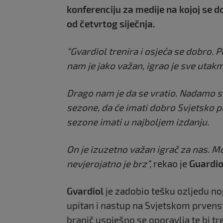
konferenciju za medije na kojoj se do
od četvrtog siječnja.
“Gvardiol trenira i osjeća se dobro. 
nam je jako važan, igrao je sve utakm
Drago nam je da se vratio. Nadamo 
sezone, da će imati dobro Svjetsko 
sezone imati u najboljem izdanju.
On je izuzetno važan igrač za nas. Mo
nevjerojatno je brz”,
rekao je
Guardio
Gvardiol
je zadobio tešku ozljedu no
upitan i nastup na Svjetskom prven
branič uspješno se oporavlja te bi t