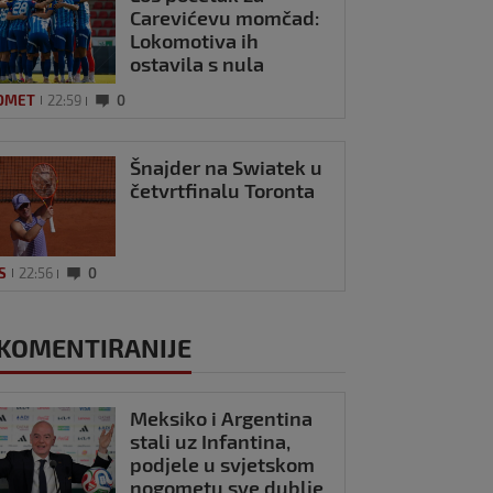
Carevićevu momčad:
Lokomotiva ih
ostavila s nula
bodova na startu
OMET
22:59
0
sezone
Šnajder na Swiatek u
četvrtfinalu Toronta
S
22:56
0
KOMENTIRANIJE
Meksiko i Argentina
stali uz Infantina,
podjele u svjetskom
nogometu sve dublje