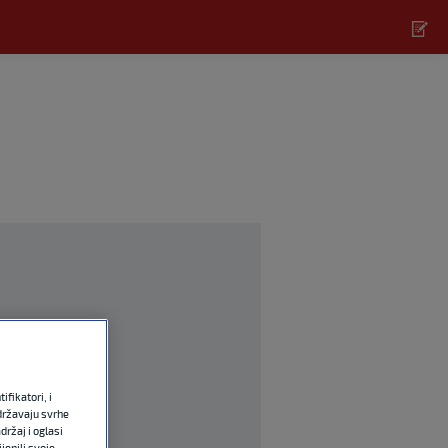
fikatori, i
državaju svrhe
držaj i oglasi
jenili svoje