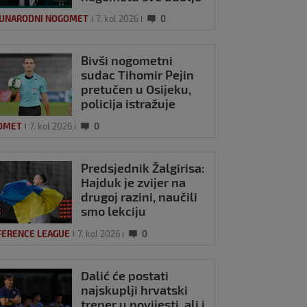
UNARODNI NOGOMET
7. kol 2026
0
Bivši nogometni
sudac Tihomir Pejin
pretučen u Osijeku,
policija istražuje
brutalni napad
OMET
7. kol 2026
0
Predsjednik Žalgirisa:
Hajduk je zvijer na
drugoj razini, naučili
smo lekciju
FERENCE LEAGUE
7. kol 2026
0
Dalić će postati
najskuplji hrvatski
trener u povijesti, ali i