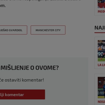
om.
MEĐ
NAJ
JOŠKO GVARDIOL
MANCHESTER CITY
LA L
 MIŠLJENJE O OVOME?
 će ostaviti komentar!
lji komentar
NOG