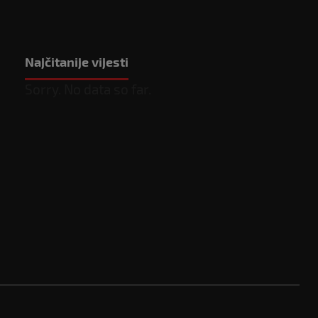
Najčitanije vijesti
Sorry. No data so far.