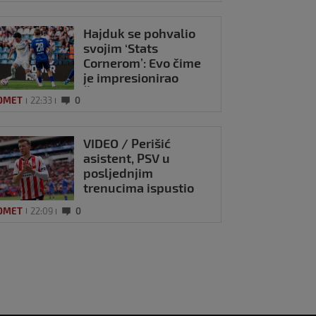
Hajduk se pohvalio
svojim ‘Stats
Cornerom’: Evo čime
je impresionirao
Šotiček
OMET
22:33
0
VIDEO / Perišić
asistent, PSV u
posljednjim
trenucima ispustio
pobjedu
OMET
22:09
0