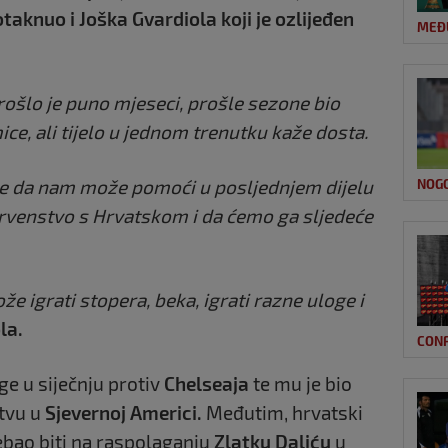
taknuo i Joška Gvardiola koji je ozlijeđen
MEĐ
Prošlo je puno mjeseci, prošle sezone bio
ice, ali tijelo u jednom trenutku kaže dosta.
se da nam može pomoći u posljednjem dijelu
NOG
prvenstvo s Hrvatskom i da ćemo ga sljedeće
že igrati stopera, beka, igrati razne uloge i
la.
CON
ge u siječnju protiv
Chelseaja
te mu je bio
stvu u
Sjevernoj Americi.
Međutim, hrvatski
rebao biti na raspolaganju
Zlatku Daliću
u