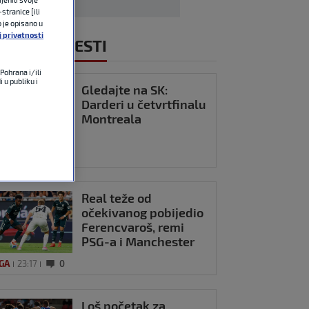
stranice [ili
o je opisano u
j privatnosti
NOVIJE VIJESTI
Pohrana i/ili
 u publiku i
Gledajte na SK:
Darderi u četvrtfinalu
Montreala
23:27
0
Real teže od
očekivanog pobijedio
Ferencvaroš, remi
PSG-a i Manchester
Uniteda
IGA
23:17
0
Loš početak za