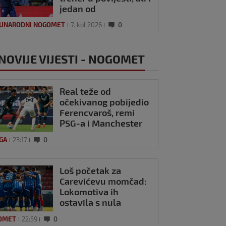
jedan od
najplaćenijih na
UNARODNI NOGOMET
7. kol 2026
0
svijetu
NOVIJE VIJESTI - NOGOMET
Real teže od
očekivanog pobijedio
Ferencvaroš, remi
PSG-a i Manchester
Uniteda
IGA
23:17
0
Loš početak za
Carevićevu momčad:
Lokomotiva ih
ostavila s nula
bodova na startu
OMET
22:59
0
sezone