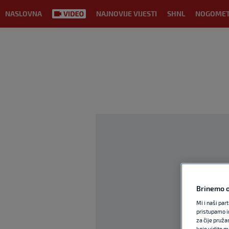
NASLOVNA
NAJNOVIJE VIJESTI
SHNL
NOGOME
Brinemo o
Mi i naši par
pristupamo i
za čije pruža
koje vidite m