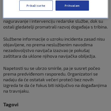
FIFA WORLD CUP
12. lip 2026
0
Prikaži svrhe
Prihvaćam
Snimke koje kruže društvenim mrežama prikazuju
naguravanje i intervenciju redarske službe, dok su
ostali gledatelji promatrali razvoj događaja s tribina.
Službene informacije o uzroku incidenta zasad nisu
objavljene, no prema neslužbenim navodima
nezadovoljstvo navijača izazvao je pokušaj
zaštitara da uklone njihova navijačka obilježja.
Napetosti su se ubrzo smirile, pa je susret počeo
prema predviđenom rasporedu. Organizatori se
nadaju da će ostatak večeri proteći bez novih
izgreda te da će fokus biti isključivo na događanjima
na travnjaku.
Tagovi