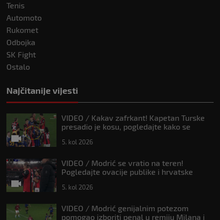
Tenis
Automoto
Rukomet
Odbojka
SK Fight
Ostalo
Najčitanije vijesti
VIDEO / Kakav zafrkant! Kapetan Turske
presadio je kosu, pogledajte kako se
Modrić našalio s njim
5. kol 2026
VIDEO / Modrić se vratio na teren!
Pogledajte ovacije publike i hrvatske
zastave na tribinama
5. kol 2026
VIDEO / Modrić genijalnim potezom
pomogao izboriti penal u remiju Milana i