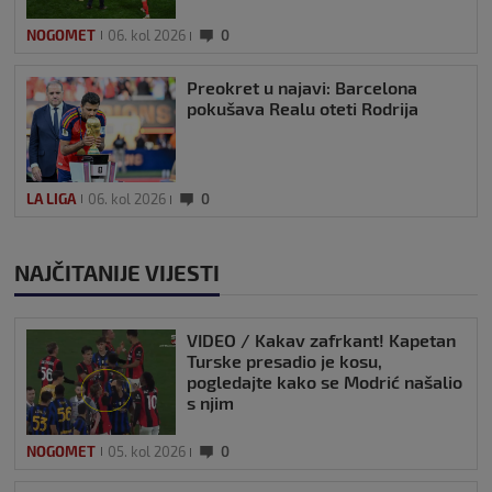
NOGOMET
06. kol 2026
0
Preokret u najavi: Barcelona
pokušava Realu oteti Rodrija
LA LIGA
06. kol 2026
0
NAJČITANIJE VIJESTI
VIDEO / Kakav zafrkant! Kapetan
Turske presadio je kosu,
pogledajte kako se Modrić našalio
s njim
NOGOMET
05. kol 2026
0