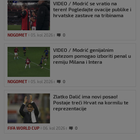
VIDEO / Modrić se vratio na
teren! Pogledajte ovacije publike i
hrvatske zastave na tribinama
NOGOMET
05. kol 2026
0
VIDEO / Modrić genijalnim
potezom pomogao izboriti penal u
remiju Milana i Intera
NOGOMET
05. kol 2026
0
Zlatko Dalić ima novi posao!
Postaje treći Hrvat na kormilu te
reprezentacije
FIFA WORLD CUP
06. kol 2026
0