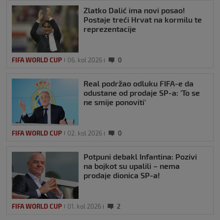
Zlatko Dalić ima novi posao!
Postaje treći Hrvat na kormilu te
reprezentacije
FIFA WORLD CUP
06. kol 2026
0
Real podržao odluku FIFA-e da
odustane od prodaje SP-a: ‘To se
ne smije ponoviti’
FIFA WORLD CUP
02. kol 2026
0
Potpuni debakl Infantina: Pozivi
na bojkot su upalili – nema
prodaje dionica SP-a!
FIFA WORLD CUP
01. kol 2026
2