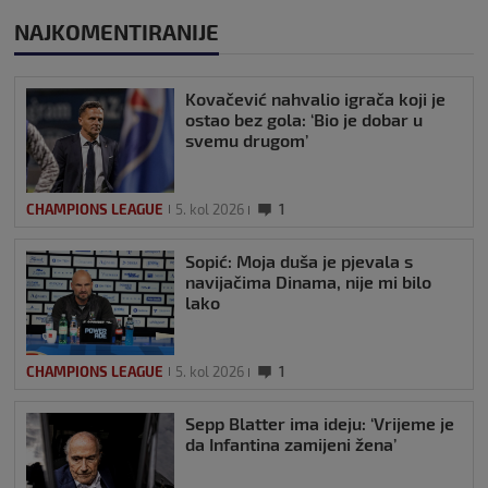
NAJKOMENTIRANIJE
Kovačević nahvalio igrača koji je
ostao bez gola: ‘Bio je dobar u
svemu drugom’
CHAMPIONS LEAGUE
5. kol 2026
1
Sopić: Moja duša je pjevala s
navijačima Dinama, nije mi bilo
lako
CHAMPIONS LEAGUE
5. kol 2026
1
Sepp Blatter ima ideju: ‘Vrijeme je
da Infantina zamijeni žena’