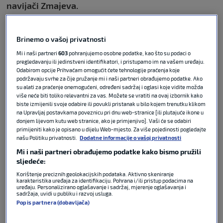
navijači Zmajeva.
Veća skupina zaštitara ušla je među
Brinemo o vašoj privatnosti
bosanskohercegovačke navijače, nakon čega je
izbio fizički sukob, prenosi
SportSport.ba
.
Mi i naši partneri
603
pohranjujemo osobne podatke, kao što su podaci o
pregledavanju ili jedinstveni identifikatori, i pristupamo im na vašem uređaju.
Odabirom opcije Prihvaćam omogućit ćete tehnologije praćenja koje
podržavaju svrhe za čije pružanje mi i naši partneri obrađujemo podatke. Ako
su alati za praćenje onemogućeni, određeni sadržaj i oglasi koje vidite možda
više neće biti toliko relevantni za vas. Možete se vratiti na ovaj izbornik kako
BiH ispustila prednost protiv
biste izmijenili svoje odabire ili povukli pristanak u bilo kojem trenutku klikom
Kanade, ali osvojila prvi bod na
na Upravljaj postavkama poveznicu pri dnu web-stranice [ili plutajuće ikone u
SP-u nakon 12 godina
donjem lijevom kutu web stranice, ako je primjenjivo]. Vaši će se odabiri
primijeniti kako je opisano u dijelu Web-mjesto. Za više pojedinosti pogledajte
našu Politiku privatnosti.
Dodatne informacije o vašoj privatnosti
FIFA WORLD CUP
12. lip 2026
3
Mi i naši partneri obrađujemo podatke kako bismo pružili
sljedeće:
Korištenje preciznih geolokacijskih podataka. Aktivno skeniranje
HNL je večeras ušao u povijest na
karakteristika uređaja za identifikaciju. Pohrana i/ili pristup podacima na
utakmici Kanade i BiH
uređaju. Personalizirano oglašavanje i sadržaj, mjerenje oglašavanja i
sadržaja, uvidi u publiku i razvoj usluga.
Popis partnera (dobavljača)