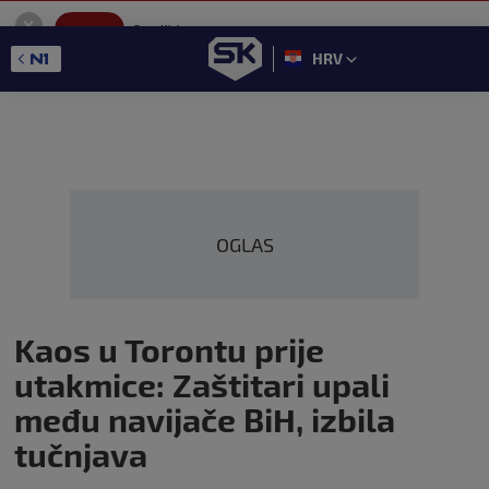
SportKlub
Instaliraj
Sport portal
HRV
GET - On the Google Play
OGLAS
Kaos u Torontu prije
utakmice: Zaštitari upali
među navijače BiH, izbila
tučnjava