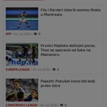
Fils i Darderi izborili osminu finala
u Montrealu
ATP
06. kol 2026
0
Krvnici Hajduka doživjeli poraz,
Thun se oporavio od šoka na
Maksimiru
EUROPA LEAGUE
06. kol 2026
0
Pajaziti: Pokušat ćemo biti bolji
protiv Istre
CONFERENCE LEAGUE
06. kol 2026
0