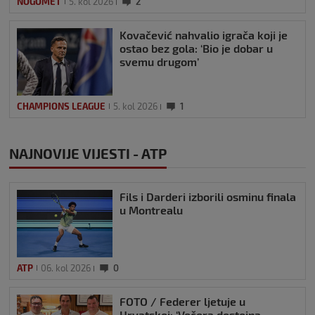
NOGOMET
5. kol 2026
2
Kovačević nahvalio igrača koji je
ostao bez gola: ‘Bio je dobar u
svemu drugom’
CHAMPIONS LEAGUE
5. kol 2026
1
NAJNOVIJE VIJESTI - ATP
Fils i Darderi izborili osminu finala
u Montrealu
ATP
06. kol 2026
0
FOTO / Federer ljetuje u
Hrvatskoj: ‘Večera dostojna