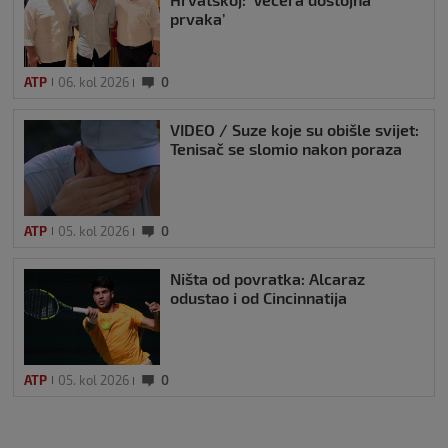
prvaka’
ATP
06. kol 2026
0
VIDEO / Suze koje su obišle svijet:
Tenisač se slomio nakon poraza
ATP
05. kol 2026
0
Ništa od povratka: Alcaraz
odustao i od Cincinnatija
ATP
05. kol 2026
0