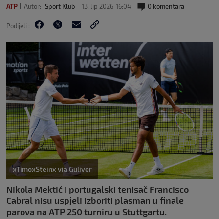
ATP
Autor:
Sport Klub
13. lip 2026
16:04
0 komentara
Podijeli :
xTimoxSteinx via Guliver
Nikola Mektić i portugalski tenisač Francisco
Cabral nisu uspjeli izboriti plasman u finale
parova na ATP 250 turniru u Stuttgartu.