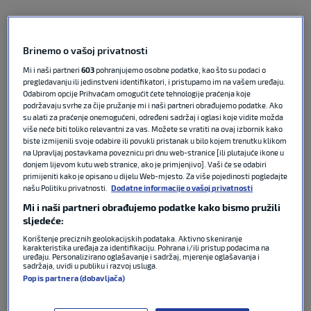
U polufinalnom dvoboju na travnatoj podlozi
poraženi su od estonsko-grčke kombinacije
Danjila
Brinemo o vašoj privatnosti
Glinke
i
Stefanosa Sakelaridisa
rezultatom 2-6, 6-
4, 10-5, iako su odlično otvorili susret osvojivši prvi
Mi i naši partneri
603
pohranjujemo osobne podatke, kao što su podaci o
pregledavanju ili jedinstveni identifikatori, i pristupamo im na vašem uređaju.
set.
Odabirom opcije Prihvaćam omogućit ćete tehnologije praćenja koje
podržavaju svrhe za čije pružanje mi i naši partneri obrađujemo podatke. Ako
su alati za praćenje onemogućeni, određeni sadržaj i oglasi koje vidite možda
više neće biti toliko relevantni za vas. Možete se vratiti na ovaj izbornik kako
biste izmijenili svoje odabire ili povukli pristanak u bilo kojem trenutku klikom
Kiša ovog puta nije donijela sreću:
na Upravljaj postavkama poveznicu pri dnu web-stranice [ili plutajuće ikone u
Čilić poražen od Medvjedeva u tri
donjem lijevom kutu web stranice, ako je primjenjivo]. Vaši će se odabiri
seta
primijeniti kako je opisano u dijelu Web-mjesto. Za više pojedinosti pogledajte
našu Politiku privatnosti.
Dodatne informacije o vašoj privatnosti
Mi i naši partneri obrađujemo podatke kako bismo pružili
sljedeće:
ATP
13. lip 2026
0
Korištenje preciznih geolokacijskih podataka. Aktivno skeniranje
karakteristika uređaja za identifikaciju. Pohrana i/ili pristup podacima na
Nakon uvjerljivog početka,
Mektić
i
Cabral
nisu
uređaju. Personalizirano oglašavanje i sadržaj, mjerenje oglašavanja i
sadržaja, uvidi u publiku i razvoj usluga.
uspjeli zadržati isti ritam pa su njihovi suparnici
Popis partnera (dobavljača)
preokrenuli meč. Glinka i Sakelaridis osvojili su drugi
set sa 6-4, a potom bili sigurniji i u odlučujućem