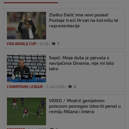
Zlatko Dalić ima novi posao!
Postaje treći Hrvat na kormilu te
reprezentacije
FIFA WORLD CUP
10:36
7
Sopić: Moja duša je pjevala s
navijačima Dinama, nije mi bilo
lako
CHAMPIONS LEAGUE
5. kol 2026
2
VIDEO / Modrić genijalnim
potezom pomogao izboriti penal u
remiju Milana i Intera