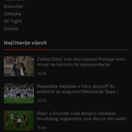
Rukomet
Odbojka
SK Fight
Ostalo
Najčitanije vijesti
Zlatko Dalić ima novi posao! Postaje treći
Hrvat na kormilu te reprezentacije
10:36
Rapsodija Hajduka u Litvi, playoff KL
praktički je osiguran! Majstorije Šege i
Pajazitija
20:53
Dalić u Emirate vodi dvojicu velikana
hrvatskog nogometa, evo što će oni raditi
15:49