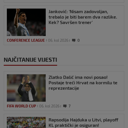
Janković: ‘Nisam zadovoljan,
trebalo je biti barem dva razlike.
Kek? Savršen trener’
CONFERENCE LEAGUE
06. kol 2026
0
NAJČITANIJE VIJESTI
Zlatko Dalić ima novi posao!
Postaje treći Hrvat na kormilu te
reprezentacije
FIFA WORLD CUP
06. kol 2026
7
Rapsodija Hajduka u Litvi, playoff
KL praktički je osiguran!