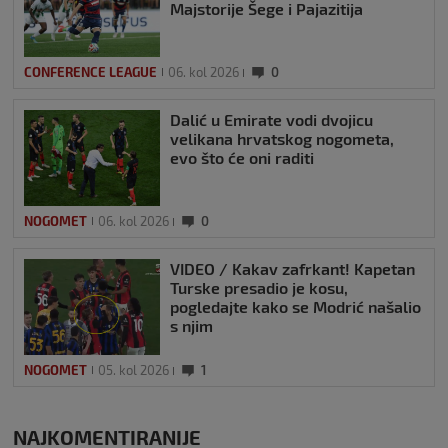
Majstorije Šege i Pajazitija
CONFERENCE LEAGUE
06. kol 2026
0
Dalić u Emirate vodi dvojicu
velikana hrvatskog nogometa,
evo što će oni raditi
NOGOMET
06. kol 2026
0
VIDEO / Kakav zafrkant! Kapetan
Turske presadio je kosu,
pogledajte kako se Modrić našalio
s njim
NOGOMET
05. kol 2026
1
NAJKOMENTIRANIJE