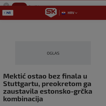
SportKlub
Instaliraj
Sport portal
HRV
GET - On the Google Play
OGLAS
Mektić ostao bez finala u
Stuttgartu, preokretom ga
zaustavila estonsko-grčka
kombinacija