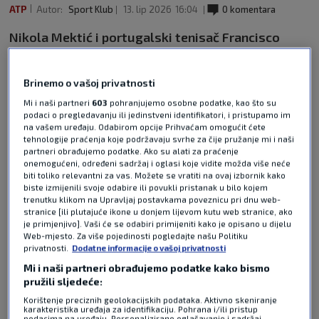
ATP
Autor:
Sport Klub
13. lip 2026
16:04
0 komentara
Nikola Mektić i portugalski tenisač Francisco
Cabral nisu uspjeli izboriti plasman u finale
parova na ATP 250 turniru u Stuttgartu.
Brinemo o vašoj privatnosti
Pročitaj više
Mi i naši partneri
603
pohranjujemo osobne podatke, kao što su
podaci o pregledavanju ili jedinstveni identifikatori, i pristupamo im
na vašem uređaju. Odabirom opcije Prihvaćam omogućit ćete
tehnologije praćenja koje podržavaju svrhe za čije pružanje mi i naši
partneri obrađujemo podatke. Ako su alati za praćenje
onemogućeni, određeni sadržaj i oglasi koje vidite možda više neće
biti toliko relevantni za vas. Možete se vratiti na ovaj izbornik kako
biste izmijenili svoje odabire ili povukli pristanak u bilo kojem
trenutku klikom na Upravljaj postavkama poveznicu pri dnu web-
stranice [ili plutajuće ikone u donjem lijevom kutu web stranice, ako
Pošalji odgovor
je primjenjivo]. Vaši će se odabiri primijeniti kako je opisano u dijelu
Web-mjesto. Za više pojedinosti pogledajte našu Politiku
privatnosti.
Dodatne informacije o vašoj privatnosti
Mi i naši partneri obrađujemo podatke kako bismo
pružili sljedeće:
Korištenje preciznih geolokacijskih podataka. Aktivno skeniranje
karakteristika uređaja za identifikaciju. Pohrana i/ili pristup
podacima na uređaju. Personalizirano oglašavanje i sadržaj,