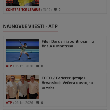
CONFERENCE LEAGUE
13:42
0
NAJNOVIJE VIJESTI - ATP
Fils i Darderi izborili osminu
finala u Montrealu
ATP
06. kol 2026
0
FOTO / Federer ljetuje u
Hrvatskoj: ‘Večera dostojna
prvaka’
ATP
06. kol 2026
0