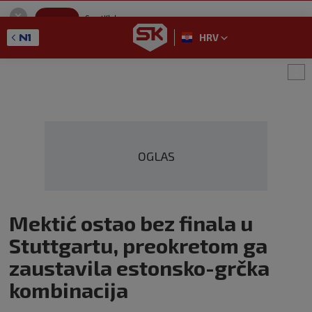
SportKlub
Instaliraj
Sport portal
HRV
GET - On the Google Play
OGLAS
Mektić ostao bez finala u
Stuttgartu, preokretom ga
zaustavila estonsko-grčka
kombinacija