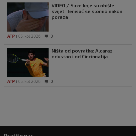
VIDEO / Suze koje su obišle
svijet: Tenisač se slomio nakon
poraza
ATP
05. kol 2026
0
Ništa od povratka: Alcaraz
odustao i od Cincinnatija
ATP
05. kol 2026
0
Pratite nas