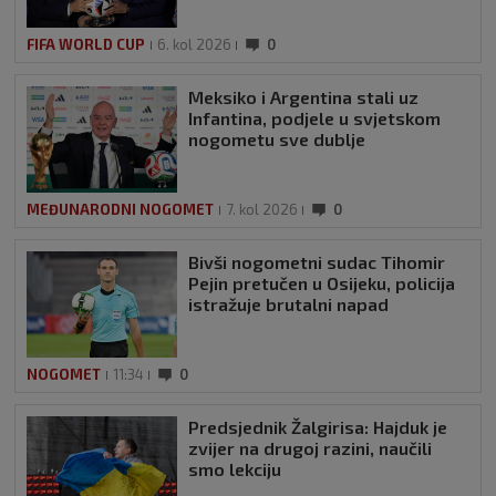
FIFA WORLD CUP
6. kol 2026
0
Meksiko i Argentina stali uz
Infantina, podjele u svjetskom
nogometu sve dublje
MEĐUNARODNI NOGOMET
7. kol 2026
0
Bivši nogometni sudac Tihomir
Pejin pretučen u Osijeku, policija
istražuje brutalni napad
NOGOMET
11:34
0
Predsjednik Žalgirisa: Hajduk je
zvijer na drugoj razini, naučili
smo lekciju