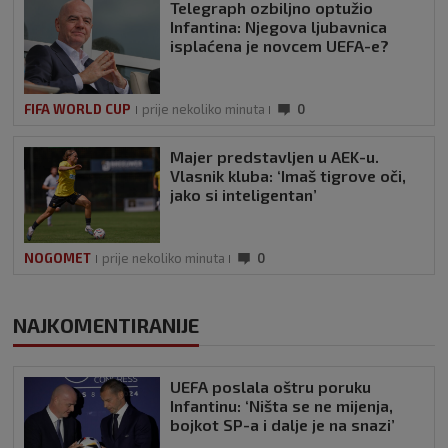
Telegraph ozbiljno optužio
Infantina: Njegova ljubavnica
isplaćena je novcem UEFA-e?
FIFA WORLD CUP
prije nekoliko minuta
0
Majer predstavljen u AEK-u.
Vlasnik kluba: ‘Imaš tigrove oči,
jako si inteligentan’
NOGOMET
prije nekoliko minuta
0
NAJKOMENTIRANIJE
UEFA poslala oštru poruku
Infantinu: ‘Ništa se ne mijenja,
bojkot SP-a i dalje je na snazi’