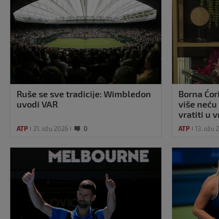
Ruše se sve tradicije: Wimbledon
Borna Ćori
uvodi VAR
više neću 
vratiti u 
prosječan
ATP
21. ožu 2026
0
ATP
13. ožu 