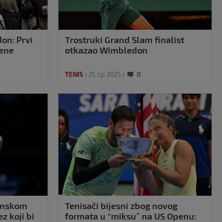
don: Prvi
Trostruki Grand Slam finalist
jene
otkazao Wimbledon
TENIS
21. lip 2025
0
janskom
Tenisači bijesni zbog novog
z koji bi
formata u “miksu” na US Openu: