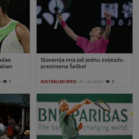
adao
Slovenija ima još jednu zvijezdu
alian
prezimena Šeško!
1
AUSTRALIAN OPEN
01. velj 2026
0