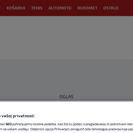
T
KOŠARKA
TENIS
AUTOMOTO
RUKOMET
OSTALO
OGLAS
 vašoj privatnosti
tneri
603
pohranjujemo osobne podatke, kao što su podaci o pregledavanju ili jedinstveni identi
m na vašem uređaju. Odabirom opcije Prihvaćam omogućit ćete tehnologije praćenja koje po