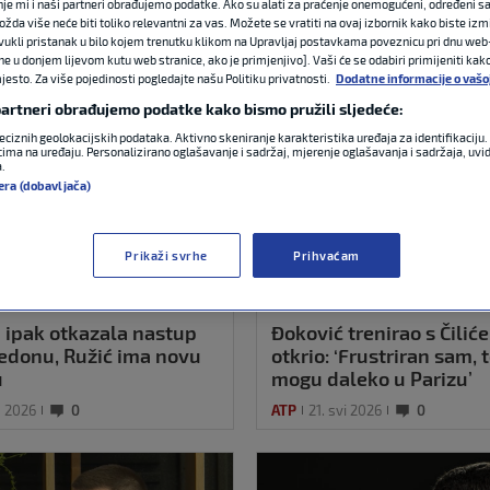
nje mi i naši partneri obrađujemo podatke. Ako su alati za praćenje onemogućeni, određeni sa
ožda više neće biti toliko relevantni za vas. Možete se vratiti na ovaj izbornik kako biste izmi
ovukli pristanak u bilo kojem trenutku klikom na Upravljaj postavkama poveznicu pri dnu web-
ne u donjem lijevom kutu web stranice, ako je primjenjivo]. Vaši će se odabiri primijeniti kak
esto. Za više pojedinosti pogledajte našu Politiku privatnosti.
Dodatne informacije o vašo
 partneri obrađujemo podatke kako bismo pružili sljedeće:
eciznih geolokacijskih podataka. Aktivno skeniranje karakteristika uređaja za identifikaciju. 
ima na uređaju. Personalizirano oglašavanje i sadržaj, mjerenje oglašavanja i sadržaja, uvidi
a.
era (dobavljača)
Prikaži svrhe
Prihvaćam
ipak otkazala nastup
Đoković trenirao s Čilić
donu, Ružić ima novu
otkrio: ‘Frustriran sam, 
u
mogu daleko u Parizu’
p 2026
0
ATP
21. svi 2026
0