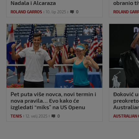
Nadala i Alcaraza
obranio t
ROLAND GARROS
10. lip 2025
0
ROLAND GAR
Pet puta više novca, novi termin i
Đoković u
nova pravila… Evo kako će
preokreto
izgledati “miks” na US Openu
Australia
TENIS
12. velj 2025
0
AUSTRALIAN