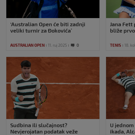
‘Australian Open će biti zadnji
Jana Fett
veliki turnir za Đokovića’
bliže prv
AUSTRALIAN OPEN
11. ruj 2025
0
TENIS
18. ko
Sudbina ili slučajnost?
U jednom 
Nevjerojatan podatak veže
ikada, Alc