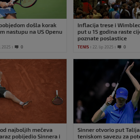
 pobjedom došla korak
Inflacija trese i Wimble
om nastupu na US Openu
put u 15 godina raste ci
poznate poslastice
l 2025
0
TENIS
22. lip 2025
0
od najboljih mečeva
Sinner otvorio put Tali
araz pobijedio Sinnera i
teniskom savezu za pote