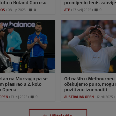
itulu u Roland Garrosu
promijenio tenis zauvij
ROS
08. lip 2025
0
ATP
17. velj 2025
0
rlao na Murrayja pa se
Od naših u Melbourneu
m plasirao u 2. kolo
očekujemo puno, mogu 
n Opena
pozitivno iznenaditi
 OPEN
13. sij 2025
0
AUSTRALIAN OPEN
12. sij 2025