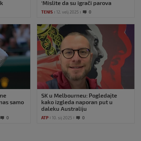
ek
‘Mislite da su igrači parova
smeće’
TENIS
12. velj 2025
0
 ne
SK u Melbourneu: Pogledajte
nas samo
kako izgleda naporan put u
daleku Australiju
0
ATP
10. sij 2025
0