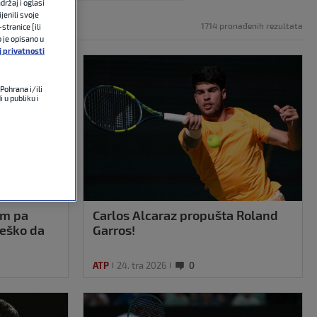
držaj i oglasi
jenili svoje
1714 pronađenih rezultata
stranice [ili
o je opisano u
j privatnosti
Pohrana i/ili
 u publiku i
em pa
Carlos Alcaraz propušta Roland
teško da
Garros!
ATP
24. tra 2026
0