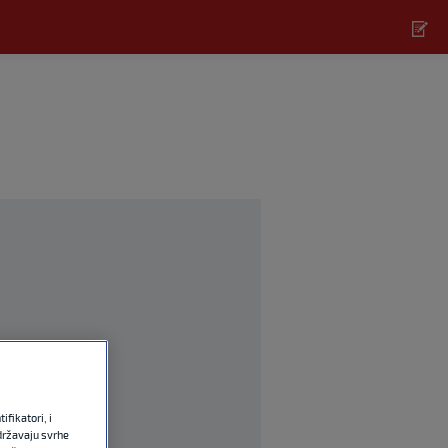
fikatori, i
državaju svrhe