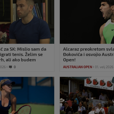
ć za SK: Mislio sam da
Alcaraz preokretom svl
igrati tenis. Želim se
Đokovića i osvojio Austr
vrh, ali ako budem
Open!
, prestat ću
2026
0
AUSTRALIAN OPEN
01. velj 2026