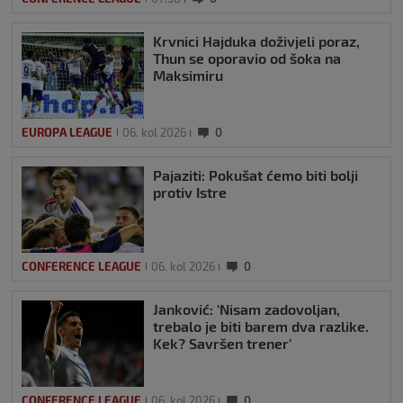
Krvnici Hajduka doživjeli poraz,
Thun se oporavio od šoka na
Maksimiru
EUROPA LEAGUE
06. kol 2026
0
Pajaziti: Pokušat ćemo biti bolji
protiv Istre
CONFERENCE LEAGUE
06. kol 2026
0
Janković: ‘Nisam zadovoljan,
trebalo je biti barem dva razlike.
Kek? Savršen trener’
CONFERENCE LEAGUE
06. kol 2026
0