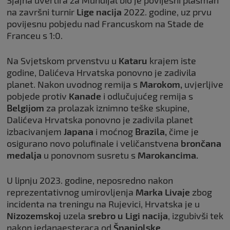
Sjajna uvertira za Mundijal bio je povijesni plasman
na završni turnir
Lige nacija
2022. godine, uz prvu
povijesnu pobjedu nad Francuskom na Stade de
Franceu s 1:0.
Na Svjetskom prvenstvu u
Kataru
krajem iste
godine, Dalićeva Hrvatska ponovno je zadivila
planet. Nakon uvodnog remija s
Marokom,
uvjerljive
pobjede protiv
Kanade
i odlučujućeg remija s
Belgijom
za prolazak iznimno teške skupine,
Dalićeva Hrvatska ponovno je zadivila planet
izbacivanjem
Japana
i moćnog
Brazila,
čime je
osigurano novo polufinale i veličanstvena
brončana
medalja
u ponovnom susretu s
Marokancima.
U lipnju 2023. godine, neposredno nakon
reprezentativnog umirovljenja
Marka Livaje
zbog
incidenta na treningu na Rujevici, Hrvatska je u
Nizozemskoj
uzela
srebro
u Ligi nacija
, izgubivši tek
nakon jedanaesteraca od
Španjolske.