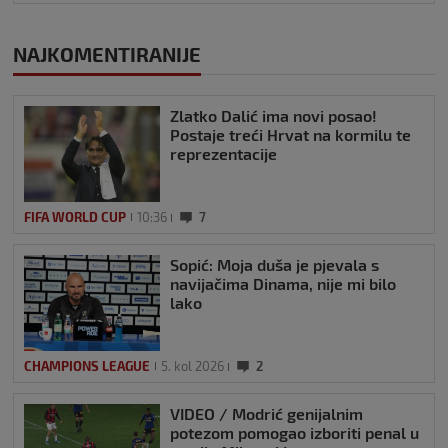
NAJKOMENTIRANIJE
Zlatko Dalić ima novi posao!
Postaje treći Hrvat na kormilu te
reprezentacije
FIFA WORLD CUP
10:36
7
Sopić: Moja duša je pjevala s
navijačima Dinama, nije mi bilo
lako
CHAMPIONS LEAGUE
5. kol 2026
2
VIDEO / Modrić genijalnim
potezom pomogao izboriti penal u