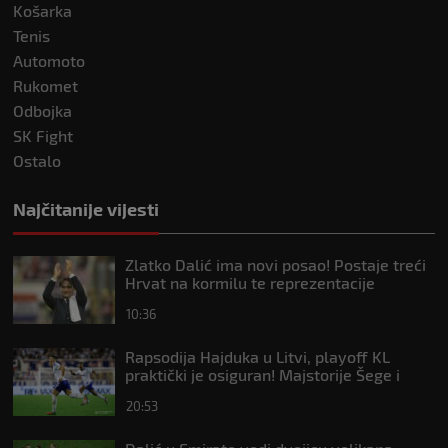
Košarka
Tenis
Automoto
Rukomet
Odbojka
SK Fight
Ostalo
Najčitanije vijesti
Zlatko Dalić ima novi posao! Postaje treći
Hrvat na kormilu te reprezentacije
10:36
Rapsodija Hajduka u Litvi, playoff KL
praktički je osiguran! Majstorije Šege i
Pajazitija
20:53