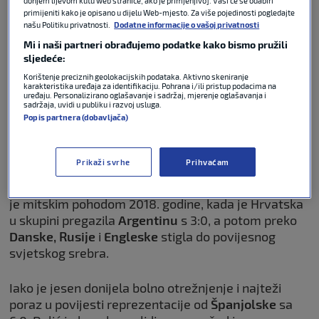
donjem lijevom kutu web stranice, ako je primjenjivo]. Vaši će se odabiri
primijeniti kako je opisano u dijelu Web-mjesto. Za više pojedinosti pogledajte
našu Politiku privatnosti.
Dodatne informacije o vašoj privatnosti
NOGOMET
08. srp 2026
0
Mi i naši partneri obrađujemo podatke kako bismo pružili
sljedeće:
Korištenje preciznih geolokacijskih podataka. Aktivno skeniranje
Evo što je Dalić poručio nakon
karakteristika uređaja za identifikaciju. Pohrana i/ili pristup podacima na
odlaska s funkcije izbornika
uređaju. Personalizirano oglašavanje i sadržaj, mjerenje oglašavanja i
sadržaja, uvidi u publiku i razvoj usluga.
Hrvatske
Popis partnera (dobavljača)
NOGOMET
08. srp 2026
3
Prikaži svrhe
Prihvaćam
Taj nevjerojatan rezultatski kontinuitet nastavljen
je mitskim pohodom 2018. godine, kada je Hrvatska
u skupini pregazila
Argentinu
s 3:0, a potom preko
Danske, Rusije
i
Engleske
stigla do povijesnog
svjetskog srebra.
Iako je jesen donijela bolno otrežnjenje i najteži
poraz u povijesti reprezentacije od
Španjolske
sa