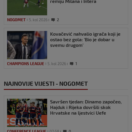
remiju Milana i Intera
NOGOMET
5. kol 2026
2
Kovačević nahvalio igrača koji je
ostao bez gola: ‘Bio je dobar u
svemu drugom’
CHAMPIONS LEAGUE
5. kol 2026
1
NAJNOVIJE VIJESTI - NOGOMET
Savršen tjedan: Dinamo započeo,
Hajduk i Rijeka dovršili skok
Hrvatske na ljestvici Uefe
CONFERENCE LEAGUE
07:58
0