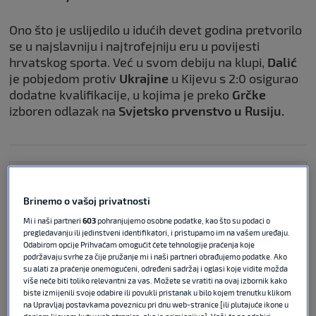
Ono što je uslijedilo u idućih devet godina pretvorilo
se u najslavniju i najtrofejniju eru u povijesti
hrvatskog sporta. Već u svom debiju na klupi,
Dalić
je pobjedom protiv
Ukrajine
u Kijevu s 2:0 osigurao
dodatne kvalifikacije, u kojima je preko
Grčke
izboren odlazak na
Svjetsko prvenstvo u Rusiju.
Navijači se opraštaju od Dalića:
‘Teško ćemo pronaći boljeg’
Brinemo o vašoj privatnosti
Mi i naši partneri
603
pohranjujemo osobne podatke, kao što su podaci o
pregledavanju ili jedinstveni identifikatori, i pristupamo im na vašem uređaju.
Odabirom opcije Prihvaćam omogućit ćete tehnologije praćenja koje
NOGOMET
08. srp 2026
2
podržavaju svrhe za čije pružanje mi i naši partneri obrađujemo podatke. Ako
su alati za praćenje onemogućeni, određeni sadržaj i oglasi koje vidite možda
više neće biti toliko relevantni za vas. Možete se vratiti na ovaj izbornik kako
Ovako se HNS oprostio od Dalića:
biste izmijenili svoje odabire ili povukli pristanak u bilo kojem trenutku klikom
‘Odluka nije bila laka…’
na Upravljaj postavkama poveznicu pri dnu web-stranice [ili plutajuće ikone u