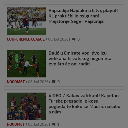
Rapsodija Hajduka u Litvi, playoff
KL praktički je osiguran!
Majstorije Šege i Pajazitija
CONFERENCE LEAGUE
06. kol 2026
0
Dalić u Emirate vodi dvojicu
velikana hrvatskog nogometa,
evo što će oni raditi
NOGOMET
06. kol 2026
0
VIDEO / Kakav zafrkant! Kapetan
Turske presadio je kosu,
pogledajte kako se Modrić našalio
s njim
NOGOMET
05. kol 2026
1