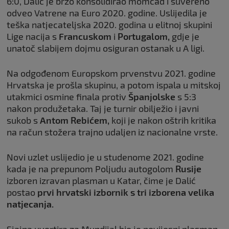
6:0, Dalić je brzo konsolidirao momčad i suvereno
odveo Vatrene na Euro 2020. godine. Uslijedila je
teška natjecateljska 2020. godina u elitnoj skupini
Lige nacija s
Francuskom
i
Portugalom,
gdje je
unatoč slabijem dojmu osiguran ostanak u A ligi.
Na odgođenom Europskom prvenstvu 2021. godine
Hrvatska je prošla skupinu, a potom ispala u mitskoj
utakmici osmine finala protiv
Španjolske
s 5:3
nakon produžetaka. Taj je turnir obilježio i javni
sukob s
Antom Rebićem,
koji je nakon oštrih kritika
na račun stožera trajno udaljen iz nacionalne vrste.
Novi uzlet uslijedio je u studenome 2021. godine
kada je na prepunom Poljudu autogolom
Rusije
izboren izravan plasman u Katar, čime je Dalić
postao
prvi hrvatski izbornik s tri izborena velika
natjecanja.