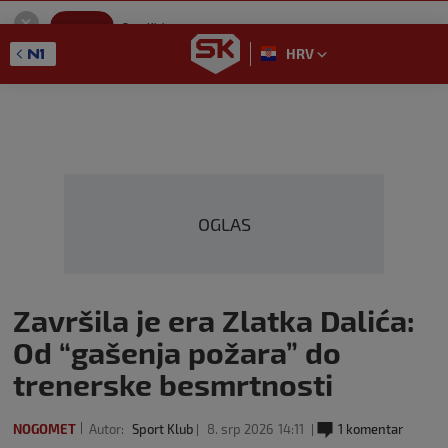
SportKlub
Instaliraj
Sport portal
HRV
GET - On the Google Play
OGLAS
Završila je era Zlatka Dalića:
Od “gašenja požara” do
trenerske besmrtnosti
NOGOMET
Autor:
Sport Klub
8. srp 2026
14:11
1 komentar