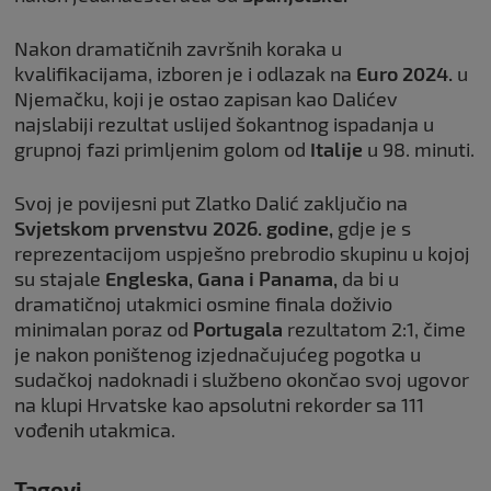
Nakon dramatičnih završnih koraka u
kvalifikacijama, izboren je i odlazak na
Euro 2024.
u
Njemačku, koji je ostao zapisan kao Dalićev
najslabiji rezultat uslijed šokantnog ispadanja u
grupnoj fazi primljenim golom od
Italije
u 98. minuti.
Svoj je povijesni put Zlatko Dalić zaključio na
Svjetskom prvenstvu 2026. godine,
gdje je s
reprezentacijom uspješno prebrodio skupinu u kojoj
su stajale
Engleska, Gana i Panama,
da bi u
dramatičnoj utakmici osmine finala doživio
minimalan poraz od
Portugala
rezultatom 2:1, čime
je nakon poništenog izjednačujućeg pogotka u
sudačkoj nadoknadi i službeno okončao svoj ugovor
na klupi Hrvatske kao apsolutni rekorder sa 111
vođenih utakmica.
Tagovi