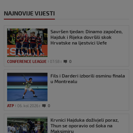
NAJNOVIJE VIJESTI
Savršen tjedan: Dinamo započeo,
Hajduk i Rijeka dovršili skok
Hrvatske na ljestvici Uefe
CONFERENCE LEAGUE
07:58
0
Fils i Darderi izborili osminu finala
u Montrealu
ATP
06. kol 2026
0
Krvnici Hajduka doživjeli poraz,
Thun se oporavio od šoka na
Maksimiru