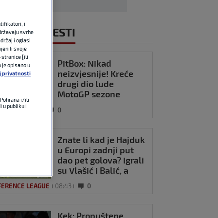
fikatori, i
NOVIJE VIJESTI
državaju svrhe
držaj i oglasi
jenili svoje
stranice [ili
PitBox: Nikad
o je opisano u
neizvjesnije! Kreće
j privatnosti
drugi dio lude
MotoGP sezone
Pohrana i/ili
 u publiku i
OMOTO
08:50
0
Znate li kad je Hajduk
u Europi zadnji put
dao pet golova? Igrali
su Vlašić i Balić, a
trener je bio Burić
FERENCE LEAGUE
08:43
0
Kek: Propuštene