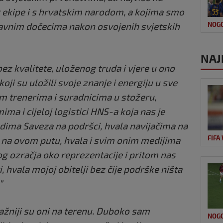
r ekipe i s hrvatskim narodom, a kojima smo
avnim dočecima nakon osvojenih svjetskih
NOG
NAJ
ez kvalitete, uloženog truda i vjere u ono
oji su uložili svoje znanje i energiju u sve
m trenerima i suradnicima u stožeru,
ima i cijeloj logistici HNS-a koja nas je
judima Saveza na podršci, hvala navijačima na
FIFA
i na ovom putu, hvala i svim onim medijima
g ozračja oko reprezentacije i pritom nas
i, hvala mojoj obitelji bez čije podrške ništa
”
ažniji su oni na terenu. Duboko sam
NOG