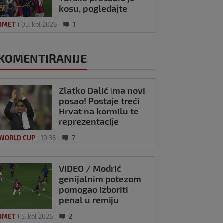
kosu, pogledajte
kako se Modrić
OMET
05. kol 2026
1
našalio s njim
KOMENTIRANIJE
Zlatko Dalić ima novi
posao! Postaje treći
Hrvat na kormilu te
reprezentacije
 WORLD CUP
10:36
7
VIDEO / Modrić
genijalnim potezom
pomogao izboriti
penal u remiju
Milana i Intera
OMET
5. kol 2026
2