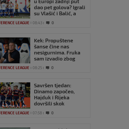
u Europi zadnji put
dao pet golova? Igrali
su Vlašić i Balić, a
trener je bio Burić
FERENCE LEAGUE
08:43
0
Kek: Propuštene
šanse čine nas
nesigurnima. Fruka
sam izvadio zbog
ozljede, pripremamo
FERENCE LEAGUE
08:25
0
se na život bez njega
Savršen tjedan:
Dinamo započeo,
Hajduk i Rijeka
dovršili skok
Hrvatske na ljestvici
FERENCE LEAGUE
07:58
0
Uefe