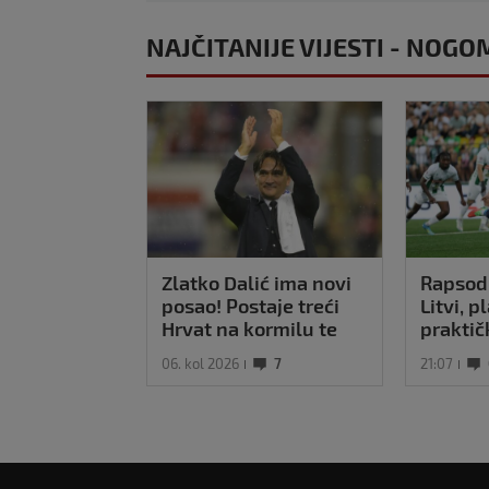
NAJČITANIJE VIJESTI - NOGO
Zlatko Dalić ima novi
Rapsodi
posao! Postaje treći
Litvi, p
Hrvat na kormilu te
praktič
reprezentacije
Majstor
06. kol 2026
7
21:07
Pajaziti