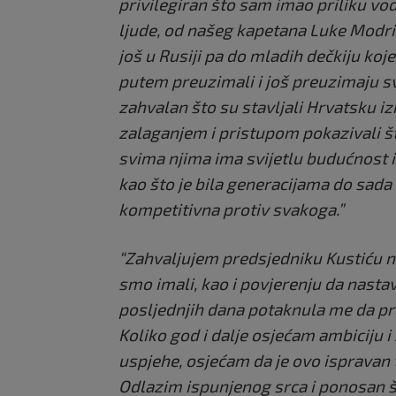
privilegiran što sam imao priliku vod
ljude, od našeg kapetana Luke Modri
još u Rusiji pa do mladih dečkiju koje
putem preuzimali i još preuzimaju s
zahvalan što su stavljali Hrvatsku i
zalaganjem i pristupom pokazivali št
svima njima ima svijetlu budućnost i 
kao što je bila generacijama do sada
kompetitivna protiv svakoga.”
“Zahvaljujem predsjedniku Kustiću na
smo imali, kao i povjerenju da nasta
posljednjih dana potaknula me da pr
Koliko god i dalje osjećam ambiciju 
uspjehe, osjećam da je ovo ispravan t
Odlazim ispunjenog srca i ponosan 