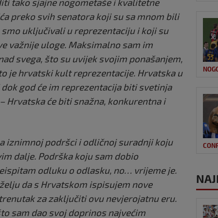
iti tako sjajne nogometaše i kvalitetne
ća preko svih senatora koji su sa mnom bili
 smo uključivali u reprezentaciju i koji su
ve važnije uloge. Maksimalno sam im
znad svega, što su uvijek svojim ponašanjem,
NOG
o je hrvatski kult reprezentacije. Hrvatska u
dok god će im reprezentacija biti svetinja
 – Hrvatska će biti snažna, konkurentna i
 iznimnoj podršci i odličnoj suradnji koju
CON
vim dalje. Podrška koju sam dobio
eispitam odluku o odlasku, no… vrijeme je.
NAJ
i želju da s Hrvatskom ispisujem nove
renutak za zaključiti ovu nevjerojatnu eru.
što sam dao svoj doprinos najvećim