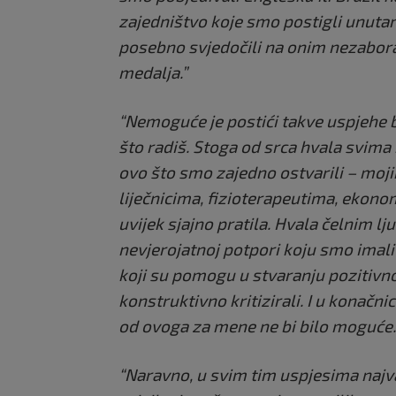
zajedništvo koje smo postigli unuta
posebno svjedočili na onim nezabor
medalja.”
“Nemoguće je postići takve uspjehe b
što radiš. Stoga od srca hvala svima k
ovo što smo zajedno ostvarili – moji
liječnicima, fizioterapeutima, ekonom
uvijek sjajno pratila. Hvala čelnim l
nevjerojatnoj potpori koju smo imal
koji su pomogu u stvaranju pozitivno
konstruktivno kritizirali. I u konačnic
od ovoga za mene ne bi bilo moguće.
“Naravno, u svim tim uspjesima najv