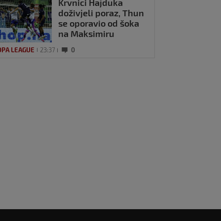
Krvnici Hajduka
doživjeli poraz, Thun
se oporavio od šoka
na Maksimiru
OPA LEAGUE
23:37
0
O / Kakav
kant! Kapetan
ke presadio je
, pogledajte kako
l 2026
1
odrić našalio s
m