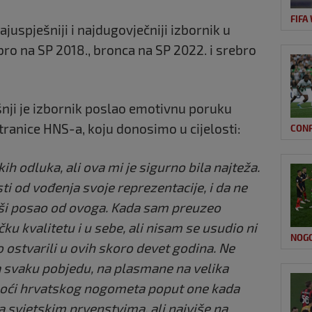
FIFA
juspješniji i najdugovječniji izbornik u
ebro na SP 2018., bronca na SP 2022. i srebro
nji je izbornik poslao emotivnu poruku
ranice HNS-a, koju donosimo u cijelosti:
CON
ih odluka, ali ova mi je sigurno bila najteža.
i od vođenja svoje reprezentacije, i da ne
epši posao od ovoga. Kada sam preuzeo
ku kvalitetu i u sebe, ali nisam se usudio ni
NOG
 ostvarili u ovih skoro devet godina. Ne
 svaku pobjedu, na plasmane na velika
e noći hrvatskog nogometa poput one kada
a svjetskim prvenstvima, ali najviše na