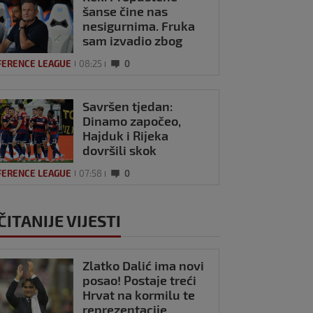
šanse čine nas
nesigurnima. Fruka
sam izvadio zbog
ozljede, pripremamo
FERENCE LEAGUE
08:25
0
se na život bez njega
Savršen tjedan:
Dinamo započeo,
Hajduk i Rijeka
dovršili skok
Hrvatske na ljestvici
FERENCE LEAGUE
07:58
0
Uefe
ČITANIJE VIJESTI
Zlatko Dalić ima novi
posao! Postaje treći
Hrvat na kormilu te
reprezentacije