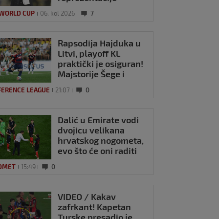
 WORLD CUP
06. kol 2026
7
Rapsodija Hajduka u
Litvi, playoff KL
praktički je osiguran!
Majstorije Šege i
Pajazitija
FERENCE LEAGUE
21:07
0
Dalić u Emirate vodi
dvojicu velikana
hrvatskog nogometa,
evo što će oni raditi
OMET
15:49
0
VIDEO / Kakav
zafrkant! Kapetan
Turske presadio je