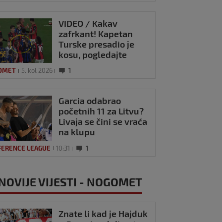
VIDEO / Kakav
zafrkant! Kapetan
Turske presadio je
kosu, pogledajte
kako se Modrić
OMET
5. kol 2026
1
našalio s njim
Garcia odabrao
početnih 11 za Litvu?
Livaja se čini se vraća
na klupu
FERENCE LEAGUE
10:31
1
NOVIJE VIJESTI - NOGOMET
Znate li kad je Hajduk