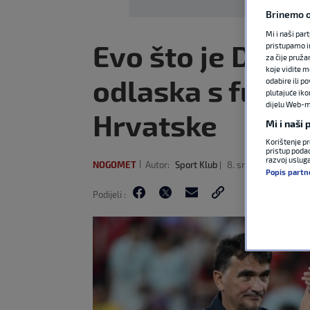
Brinemo o
Mi i naši par
Evo što je Dali
pristupamo i
za čije pruža
koje vidite m
odlaska s funkci
odabire ili p
plutajuće iko
dijelu Web-mj
Hrvatske
Mi i naši
Korištenje pr
pristup podac
razvoj uslug
NOGOMET
Autor:
Sport Klub
8. srp 2026
13:10
Popis partn
Podijeli :