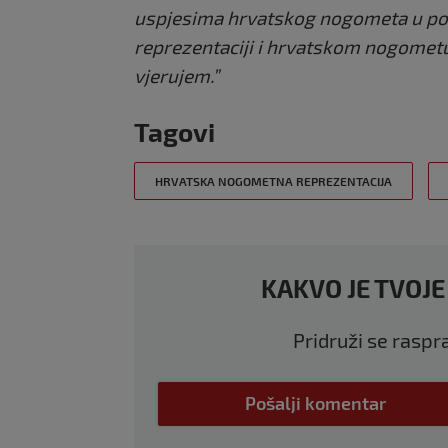
uspjesima hrvatskog nogometa u povi
reprezentaciji i hrvatskom nogomet
vjerujem.”
Tagovi
HRVATSKA NOGOMETNA REPREZENTACIJA
KAKVO JE TVOJE
Pridruži se raspr
Pošalji komentar