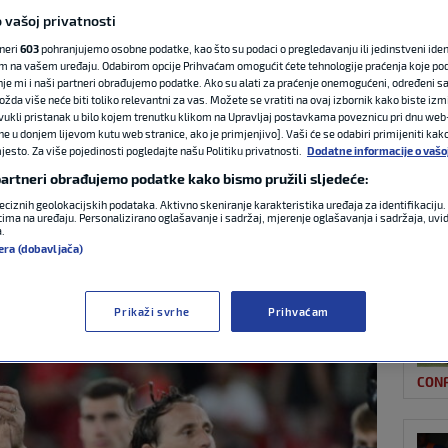
 vašoj privatnosti
tneri
603
pohranjujemo osobne podatke, kao što su podaci o pregledavanju ili jedinstveni identi
NAJ
ć poručio nakon
m na vašem uređaju. Odabirom opcije Prihvaćam omogućit ćete tehnologije praćenja koje po
nje mi i naši partneri obrađujemo podatke. Ako su alati za praćenje onemogućeni, određeni sa
ožda više neće biti toliko relevantni za vas. Možete se vratiti na ovaj izbornik kako biste izmi
je izbornika
ovukli pristanak u bilo kojem trenutku klikom na Upravljaj postavkama poveznicu pri dnu web-
ne u donjem lijevom kutu web stranice, ako je primjenjivo]. Vaši će se odabiri primijeniti kak
esto. Za više pojedinosti pogledajte našu Politiku privatnosti.
Dodatne informacije o vašo
 partneri obrađujemo podatke kako bismo pružili sljedeće:
eciznih geolokacijskih podataka. Aktivno skeniranje karakteristika uređaja za identifikaciju. 
ima na uređaju. Personalizirano oglašavanje i sadržaj, mjerenje oglašavanja i sadržaja, uvidi
AUT
a.
3 komentara
era (dobavljača)
Prikaži svrhe
Prihvaćam
CON