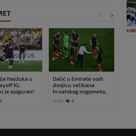
MET
EUR
ja Hajduka u
Dalić u Emirate vodi
VIDE
layoff KL
dvojicu velikana
zafr
ki je osiguran!
hrvatskog nogometa,
Turs
ije Šege i
evo što će oni raditi
kosu
0
15:49
0
05. ko
ja
se M
nji