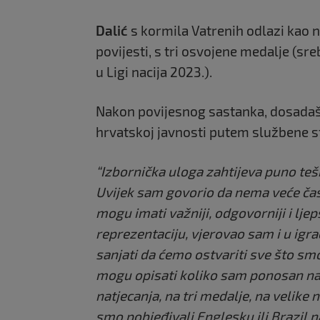
Dalić
s kormila Vatrenih odlazi kao na
povijesti, s tri osvojene medalje (sr
u Ligi nacija 2023.).
Nakon povijesnog sastanka, dosadaš
hrvatskoj javnosti putem službene st
“Izbornička uloga zahtijeva puno tešk
Uvijek sam govorio da nema veće čast
mogu imati važniji, odgovorniji i lj
reprezentaciju, vjerovao sam i u igrač
sanjati da ćemo ostvariti sve što smo
mogu opisati koliko sam ponosan na
natjecanja, na tri medalje, na velik
smo pobjeđivali Englesku ili Brazil n