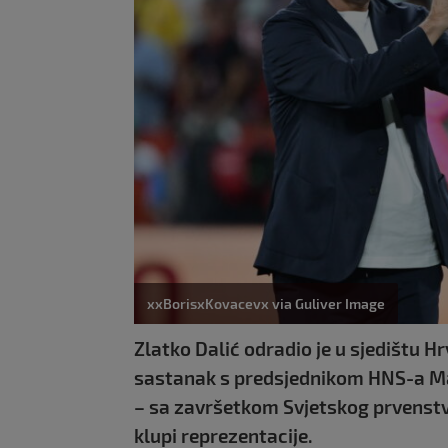
xxBorisxKovacevx via Guliver Image
Zlatko Dalić odradio je u sjedištu
sastanak s predsjednikom HNS-a Ma
– sa završetkom Svjetskog prvenstva
klupi reprezentacije.