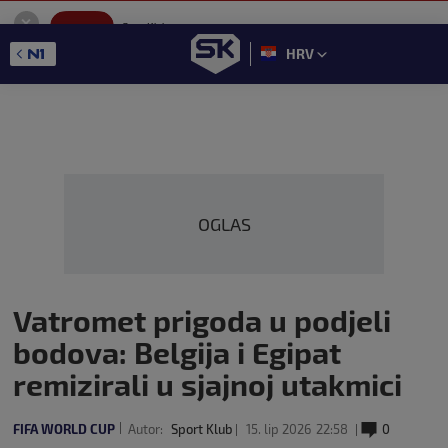
SportKlub
Instaliraj
Sport portal
HRV
GET - On the Google Play
OGLAS
Vatromet prigoda u podjeli
bodova: Belgija i Egipat
remizirali u sjajnoj utakmici
FIFA WORLD CUP
Autor:
Sport Klub
15. lip 2026
22:58
0