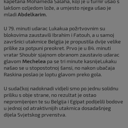
kapetana Mohameda Salaha, koji je u turnir ušao s
lakšom ozljedom lože, a umjesto njega ušao je
mladi
Abdelkarim.
U 79. minuti udarac Lukakua požrtvovnim su
blokovima zaustavili Ibrahim i Fatouh, a u samoj
završnici utakmice Belgija je propustila dvije velike
prilike za potpuni preokret. Prvo je u 84. minuti
vratar Shoubir sjajnom obranom zaustavio udarac
glavom
Mechelea
pa se tri minute kasnijeLukaku
našao se u stopostotnoj šansi, no nakon ubačaja
Raskina poslao je loptu glavom preko gola.
U sudačkoj nadoknadi vidjeli smo po jednu solidnu
priliku s obje strane, no rezultat je ostao
nepromijenjen te su Belgija i Egipat podijelili bodove
u jednoj od atraktivnijih utakmica dosadašnjeg
dijela Svjetskog prvenstva.