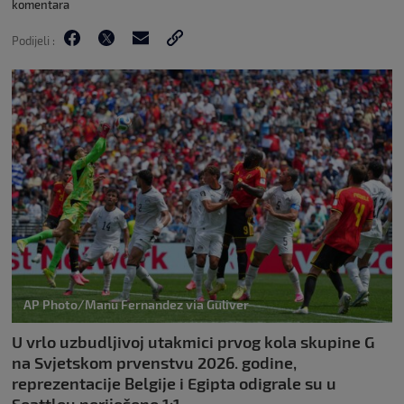
komentara
Podijeli :
AP Photo/Manu Fernandez via Guliver
U vrlo uzbudljivoj utakmici prvog kola skupine G
na Svjetskom prvenstvu 2026. godine,
reprezentacije Belgije i Egipta odigrale su u
Seattleu neriješeno 1:1.