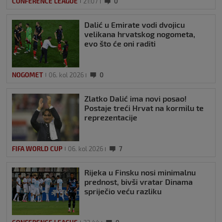
CONFERENCE LEAGUE
21:07
0
Dalić u Emirate vodi dvojicu
velikana hrvatskog nogometa,
evo što će oni raditi
NOGOMET
06. kol 2026
0
Zlatko Dalić ima novi posao!
Postaje treći Hrvat na kormilu te
reprezentacije
FIFA WORLD CUP
06. kol 2026
7
Rijeka u Finsku nosi minimalnu
prednost, bivši vratar Dinama
spriječio veću razliku