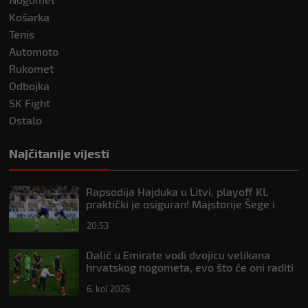
Košarka
Tenis
Automoto
Rukomet
Odbojka
SK Fight
Ostalo
Najčitanije vijesti
Rapsodija Hajduka u Litvi, playoff KL
praktički je osiguran! Majstorije Šege i
Pajazitija
20:53
Dalić u Emirate vodi dvojicu velikana
hrvatskog nogometa, evo što će oni raditi
6. kol 2026