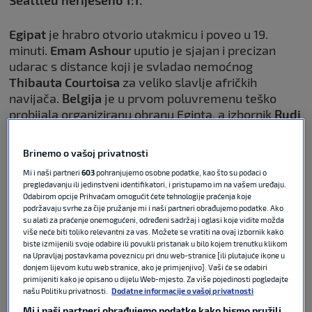
Egipat
je hrabro otvorio utakmicu i poveo u 19.
minuti.
Emam Ashour
uputio je sjajan i precizan
udarac s distance koji je svladao nemoćnog
Thibauta Courtoisa
za veliko slavlje afričkih
navijača.
Belgija
je u prvom poluvremenu teško
probijala organiziranu obranu Egipta, a izbornik
Rudi
Garcia
pokušao je iznenaditi taktičkom rošadom na
odmoru preselivši
Jeremyja Dokua
u samu špicu
Brinemo o vašoj privatnosti
napada.
Mi i naši partneri
603
pohranjujemo osobne podatke, kao što su podaci o
pregledavanju ili jedinstveni identifikatori, i pristupamo im na vašem uređaju.
Odabirom opcije Prihvaćam omogućit ćete tehnologije praćenja koje
podržavaju svrhe za čije pružanje mi i naši partneri obrađujemo podatke. Ako
su alati za praćenje onemogućeni, određeni sadržaj i oglasi koje vidite možda
Sudac utakmice Urugvaja i
više neće biti toliko relevantni za vas. Možete se vratiti na ovaj izbornik kako
Saudijske Arabije imat će rozu
biste izmijenili svoje odabire ili povukli pristanak u bilo kojem trenutku klikom
majicu: Evo koji je razlog
na Upravljaj postavkama poveznicu pri dnu web-stranice [ili plutajuće ikone u
donjem lijevom kutu web stranice, ako je primjenjivo]. Vaši će se odabiri
primijeniti kako je opisano u dijelu Web-mjesto. Za više pojedinosti pogledajte
našu Politiku privatnosti.
Dodatne informacije o vašoj privatnosti
FIFA WORLD CUP
15. lip 2026
0
Mi i naši partneri obrađujemo podatke kako bismo pružili