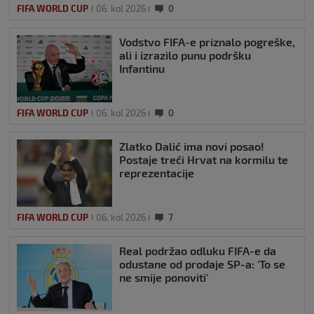
FIFA WORLD CUP
06. kol 2026
0
Vodstvo FIFA-e priznalo pogreške,
ali i izrazilo punu podršku
Infantinu
FIFA WORLD CUP
06. kol 2026
0
Zlatko Dalić ima novi posao!
Postaje treći Hrvat na kormilu te
reprezentacije
FIFA WORLD CUP
06. kol 2026
7
Real podržao odluku FIFA-e da
odustane od prodaje SP-a: ‘To se
ne smije ponoviti’