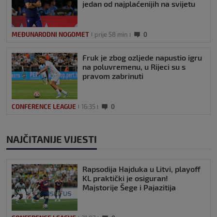
jedan od najplaćenijih na svijetu
MEĐUNARODNI NOGOMET
prije 58 min
0
Fruk je zbog ozljede napustio igru
na poluvremenu, u Rijeci su s
pravom zabrinuti
CONFERENCE LEAGUE
16:35
0
NAJČITANIJE VIJESTI
Rapsodija Hajduka u Litvi, playoff
KL praktički je osiguran!
Majstorije Šege i Pajazitija