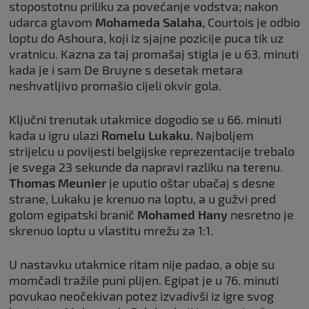
stopostotnu priliku za povećanje vodstva; nakon
udarca glavom
Mohameda Salaha,
Courtois je odbio
loptu do Ashoura, koji iz sjajne pozicije puca tik uz
vratnicu. Kazna za taj promašaj stigla je u 63. minuti
kada je i sam De Bruyne s desetak metara
neshvatljivo promašio cijeli okvir gola.
Ključni trenutak utakmice dogodio se u 66. minuti
kada u igru ulazi
Romelu Lukaku.
Najboljem
strijelcu u povijesti belgijske reprezentacije trebalo
je svega 23 sekunde da napravi razliku na terenu.
Thomas Meunier
je uputio oštar ubačaj s desne
strane, Lukaku je krenuo na loptu, a u gužvi pred
golom egipatski branič
Mohamed Hany
nesretno je
skrenuo loptu u vlastitu mrežu za 1:1.
U nastavku utakmice ritam nije padao, a obje su
momčadi tražile puni plijen. Egipat je u 76. minuti
povukao neočekivan potez izvadivši iz igre svog