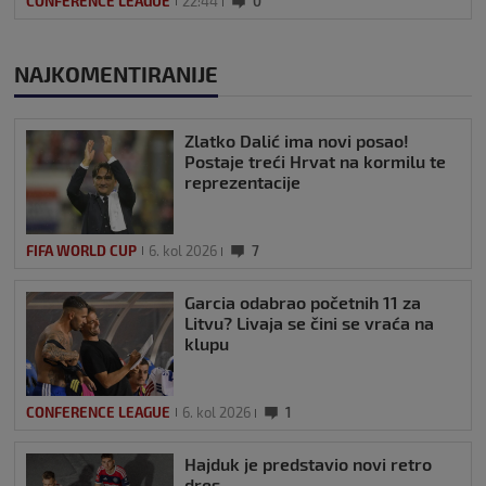
CONFERENCE LEAGUE
22:44
0
NAJKOMENTIRANIJE
Zlatko Dalić ima novi posao!
Postaje treći Hrvat na kormilu te
reprezentacije
FIFA WORLD CUP
6. kol 2026
7
Garcia odabrao početnih 11 za
Litvu? Livaja se čini se vraća na
klupu
CONFERENCE LEAGUE
6. kol 2026
1
Hajduk je predstavio novi retro
dres