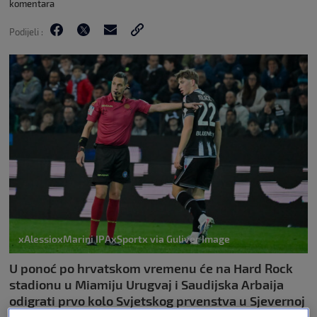
komentara
Podijeli :
xAlessioxMarini IPAxSportx via Guliver Image
U ponoć po hrvatskom vremenu će na Hard Rock
stadionu u Miamiju Urugvaj i Saudijska Arbaija
odigrati prvo kolo Svjetskog prvenstva u Sjevernoj
Americi.