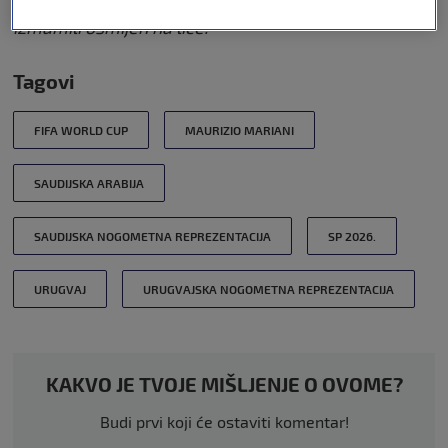
odijela kako bi odali počast gradu i kako bi im
izmamili osmijeh na lice.”
Tagovi
FIFA WORLD CUP
MAURIZIO MARIANI
SAUDIJSKA ARABIJA
SAUDIJSKA NOGOMETNA REPREZENTACIJA
SP 2026.
URUGVAJ
URUGVAJSKA NOGOMETNA REPREZENTACIJA
KAKVO JE TVOJE MIŠLJENJE O OVOME?
Budi prvi koji će ostaviti komentar!