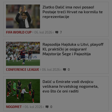
Zlatko Dalić ima novi posao!
Postaje treći Hrvat na kormilu te
reprezentacije
FIFA WORLD CUP
06. kol 2026
7
Rapsodija Hajduka u Litvi, playoff
KL praktički je osiguran!
Majstorije Šege i Pajazitija
CONFERENCE LEAGUE
06. kol 2026
0
Dalić u Emirate vodi dvojicu
velikana hrvatskog nogometa,
evo što će oni raditi
NOGOMET
06. kol 2026
0