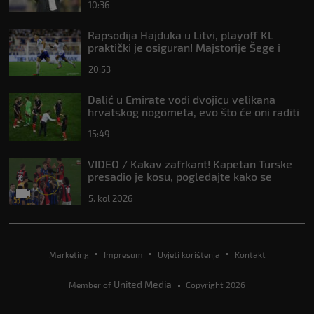
10:36
Rapsodija Hajduka u Litvi, playoff KL
praktički je osiguran! Majstorije Šege i
Pajazitija
20:53
Dalić u Emirate vodi dvojicu velikana
hrvatskog nogometa, evo što će oni raditi
15:49
VIDEO / Kakav zafrkant! Kapetan Turske
presadio je kosu, pogledajte kako se
Modrić našalio s njim
5. kol 2026
Marketing
Impresum
Uvjeti korištenja
Kontakt
United Media
Member of
Copyright 2026