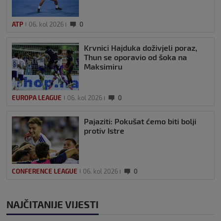
ATP
06. kol 2026
0
Krvnici Hajduka doživjeli poraz,
Thun se oporavio od šoka na
Maksimiru
EUROPA LEAGUE
06. kol 2026
0
Pajaziti: Pokušat ćemo biti bolji
protiv Istre
CONFERENCE LEAGUE
06. kol 2026
0
NAJČITANIJE VIJESTI