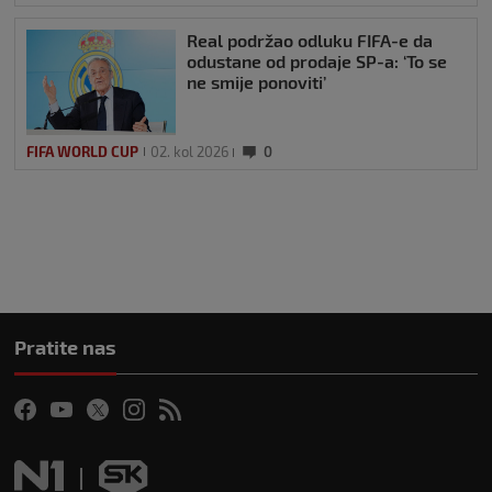
Real podržao odluku FIFA-e da
odustane od prodaje SP-a: ‘To se
ne smije ponoviti’
FIFA WORLD CUP
02. kol 2026
0
Pratite nas