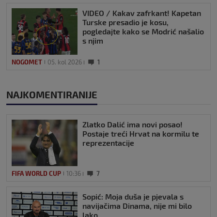
VIDEO / Kakav zafrkant! Kapetan
Turske presadio je kosu,
pogledajte kako se Modrić našalio
s njim
NOGOMET
05. kol 2026
1
NAJKOMENTIRANIJE
Zlatko Dalić ima novi posao!
Postaje treći Hrvat na kormilu te
reprezentacije
FIFA WORLD CUP
10:36
7
Sopić: Moja duša je pjevala s
navijačima Dinama, nije mi bilo
lako