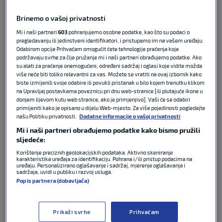
Brinemo o vašoj privatnosti
Sudac te utakmice bit će Talijan
Maurizio Mariani
Mi i naši partneri
603
pohranjujemo osobne podatke, kao što su podaci o
koji će imati nešto drugačiju odoru od svojih
pregledavanju ili jedinstveni identifikatori, i pristupamo im na vašem uređaju.
sudačkih kolega sa Svjetskog prvenstva.
Odabirom opcije Prihvaćam omogućit ćete tehnologije praćenja koje
podržavaju svrhe za čije pružanje mi i naši partneri obrađujemo podatke. Ako
su alati za praćenje onemogućeni, određeni sadržaj i oglasi koje vidite možda
Talijanski sudac na sebi će imati rozu majicu. Razlog
više neće biti toliko relevantni za vas. Možete se vratiti na ovaj izbornik kako
tomu je što je
FIFA-in
plan odati počast gradu
biste izmijenili svoje odabire ili povukli pristanak u bilo kojem trenutku klikom
na Upravljaj postavkama poveznicu pri dnu web-stranice [ili plutajuće ikone u
Miamiju gdje će FIFA biti skoro dva mjeseca.
donjem lijevom kutu web stranice, ako je primjenjivo]. Vaši će se odabiri
primijeniti kako je opisano u dijelu Web-mjesto. Za više pojedinosti pogledajte
“U Miamiju je naš kamp i mislili smo da trebamo
našu Politiku privatnosti.
Dodatne informacije o vašoj privatnosti
odati počast gradu u kojem ćemo živjeti dva
Mi i naši partneri obrađujemo podatke kako bismo pružili
sljedeće:
mjeseca”,
rekao je vođa FIFA-inih sudaca
Pierluigi
Collina.
Korištenje preciznih geolokacijskih podataka. Aktivno skeniranje
karakteristika uređaja za identifikaciju. Pohrana i/ili pristup podacima na
uređaju. Personalizirano oglašavanje i sadržaj, mjerenje oglašavanja i
sadržaja, uvidi u publiku i razvoj usluga.
Osim Colline se oglasio i predsjednik FIFA-e
Gianni
Popis partnera (dobavljača)
Infantino
:
“Roza boja je boja Miamija i mi ćemo nositi roza
Prikaži svrhe
Prihvaćam