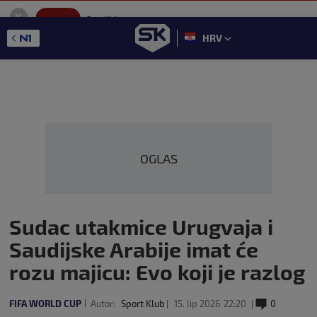
SportKlub
Instaliraj
Sport portal
HRV
GET - On the Google Play
OGLAS
Sudac utakmice Urugvaja i
Saudijske Arabije imat će
rozu majicu: Evo koji je razlog
FIFA WORLD CUP
Autor:
Sport Klub
15. lip 2026
22:20
0