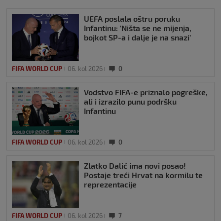
UEFA poslala oštru poruku
Infantinu: ‘Ništa se ne mijenja,
bojkot SP-a i dalje je na snazi’
FIFA WORLD CUP
06. kol 2026
0
Vodstvo FIFA-e priznalo pogreške,
ali i izrazilo punu podršku
Infantinu
FIFA WORLD CUP
06. kol 2026
0
Zlatko Dalić ima novi posao!
Postaje treći Hrvat na kormilu te
reprezentacije
FIFA WORLD CUP
06. kol 2026
7