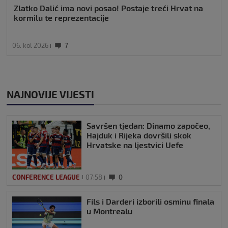
Zlatko Dalić ima novi posao! Postaje treći Hrvat na
kormilu te reprezentacije
06. kol 2026
7
NAJNOVIJE VIJESTI
Savršen tjedan: Dinamo započeo,
Hajduk i Rijeka dovršili skok
Hrvatske na ljestvici Uefe
CONFERENCE LEAGUE
07:58
0
Fils i Darderi izborili osminu finala
u Montrealu