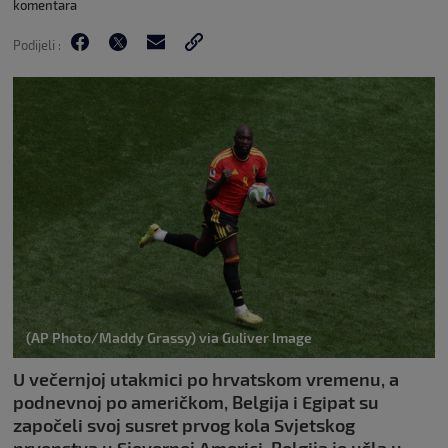
komentara
Podijeli :
(AP Photo/Maddy Grassy) via Guliver Image
U večernjoj utakmici po hrvatskom vremenu, a
podnevnoj po američkom, Belgija i Egipat su
započeli svoj susret prvog kola Svjetskog
prvenstva u Sjevernoj Americi. Belgija je ušla u