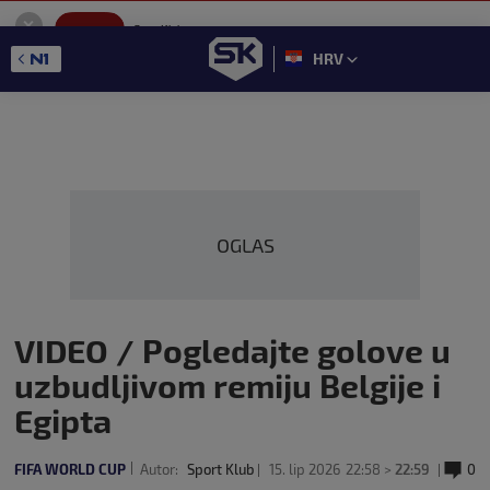
SportKlub
Instaliraj
Sport portal
HRV
GET - On the Google Play
OGLAS
VIDEO / Pogledajte golove u
uzbudljivom remiju Belgije i
Egipta
FIFA WORLD CUP
Autor:
Sport Klub
15. lip 2026
22:58 >
22:59
0