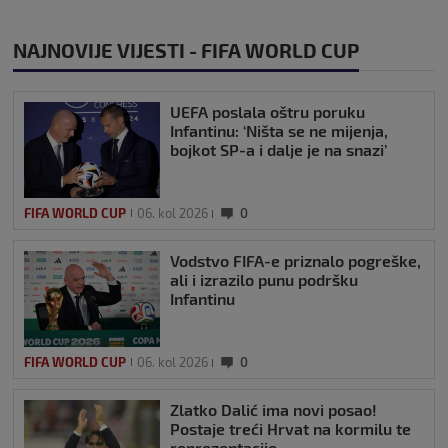
NAJNOVIJE VIJESTI - FIFA WORLD CUP
UEFA poslala oštru poruku
Infantinu: ‘Ništa se ne mijenja,
bojkot SP-a i dalje je na snazi’
FIFA WORLD CUP
06. kol 2026
0
Vodstvo FIFA-e priznalo pogreške,
ali i izrazilo punu podršku
Infantinu
FIFA WORLD CUP
06. kol 2026
0
Zlatko Dalić ima novi posao!
Postaje treći Hrvat na kormilu te
reprezentacije