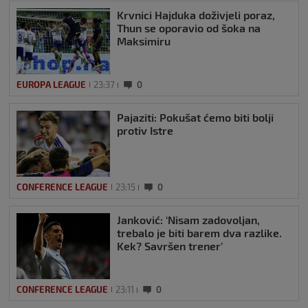
Krvnici Hajduka doživjeli poraz,
Thun se oporavio od šoka na
Maksimiru
EUROPA LEAGUE
23:37
0
Pajaziti: Pokušat ćemo biti bolji
protiv Istre
CONFERENCE LEAGUE
23:15
0
Janković: ‘Nisam zadovoljan,
trebalo je biti barem dva razlike.
Kek? Savršen trener’
CONFERENCE LEAGUE
23:11
0