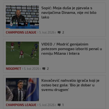
Sopić: Moja duša je pjevala s
navijačima Dinama, nije mi bilo
lako
CHAMPIONS LEAGUE
5. kol 2026
2
VIDEO / Modrić genijalnim
potezom pomogao izboriti penal u
remiju Milana i Intera
NOGOMET
5. kol 2026
2
Kovačević nahvalio igrača koji je
ostao bez gola: ‘Bio je dobar u
svemu drugom’
CHAMPIONS LEAGUE
5. kol 2026
1