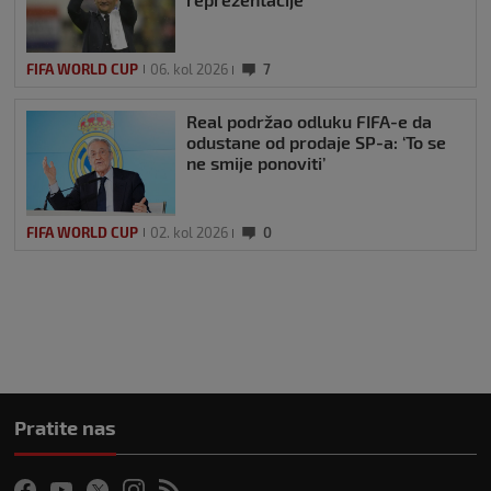
FIFA WORLD CUP
06. kol 2026
7
Real podržao odluku FIFA-e da
odustane od prodaje SP-a: ‘To se
ne smije ponoviti’
FIFA WORLD CUP
02. kol 2026
0
Pratite nas