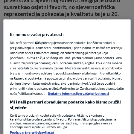
susret kao osjetni favorit, no sjevernoafrička
reprezentacija pokazala je kvalitetu te je u 20.
minuti Emam Ashour nakon dodavanja Mohameda
Salaha sjajno pogodio iza leđa Thibauta Courtoisa
za 1:0 Egipta.
Brinemo o vašoj privatnosti
Mi i naši partneri
603
pohranjujemo osobne podatke, kao što su podaci o
Pogodak Egipćana za vodstvo pogledajte
OVDJE
.
pregledavanju ili jedinstveni identifikatori, i pristupamo im na vašem uređaju.
Odabirom opcije Prihvaćam omogućit ćete tehnologije praćenja koje
podržavaju svrhe za čije pružanje mi i naši partneri obrađujemo podatke. Ako
Dugo su se Belgijanci mučili s pronalaskom puta do
su alati za praćenje onemogućeni, određeni sadržaj i oglasi koje vidite možda
više neće biti toliko relevantni za vas. Možete se vratiti na ovaj izbornik kako
mreže Egipta sve do ulaska Romelua Lukakua u 66.
biste izmijenili svoje odabire ili povukli pristanak u bilo kojem trenutku klikom
minuti. Tek je nekoliko sekundi najbolji belgijski
na Upravljaj postavkama poveznicu pri dnu web-stranice [ili plutajuće ikone u
strijelac bio na terenu prije nego li je donio željeni
donjem lijevom kutu web stranice, ako je primjenjivo]. Vaši će se odabiri
primijeniti kako je opisano u dijelu Web-mjesto. Za više pojedinosti pogledajte
učinak. Njegov trk bio je preopasan za egipatsku
našu Politiku privatnosti.
Dodatne informacije o vašoj privatnosti
obranu pa je Mohamed Hany morao reagirati ispred
Mi i naši partneri obrađujemo podatke kako bismo pružili
stasitog napadača, no poslao je loptu u svoju mrežu
sljedeće:
za 1:1.
Korištenje preciznih geolokacijskih podataka. Aktivno skeniranje
karakteristika uređaja za identifikaciju. Pohrana i/ili pristup podacima na
uređaju. Personalizirano oglašavanje i sadržaj, mjerenje oglašavanja i
Taj autogol pogledajte
OVDJE
.
sadržaja, uvidi u publiku i razvoj usluga.
Popis partnera (dobavljača)