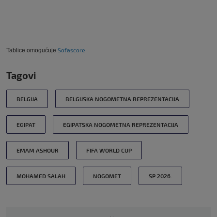
Sofascore
Tablice omogućuje
Tagovi
BELGIJA
BELGIJSKA NOGOMETNA REPREZENTACIJA
EGIPAT
EGIPATSKA NOGOMETNA REPREZENTACIJA
EMAM ASHOUR
FIFA WORLD CUP
MOHAMED SALAH
NOGOMET
SP 2026.