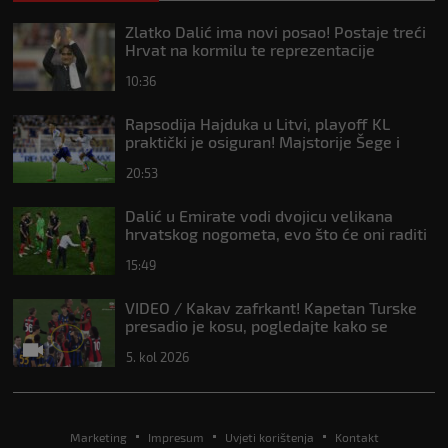
Zlatko Dalić ima novi posao! Postaje treći
Hrvat na kormilu te reprezentacije
10:36
Rapsodija Hajduka u Litvi, playoff KL
praktički je osiguran! Majstorije Šege i
Pajazitija
20:53
Dalić u Emirate vodi dvojicu velikana
hrvatskog nogometa, evo što će oni raditi
15:49
VIDEO / Kakav zafrkant! Kapetan Turske
presadio je kosu, pogledajte kako se
Modrić našalio s njim
5. kol 2026
Marketing
Impresum
Uvjeti korištenja
Kontakt