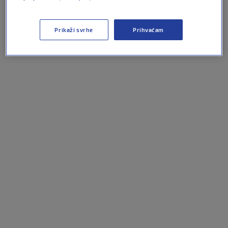
Do kraja susreta nije bilo golova te je susret završio
remijem od 1:1.
Prikaži svrhe
Prihvaćam