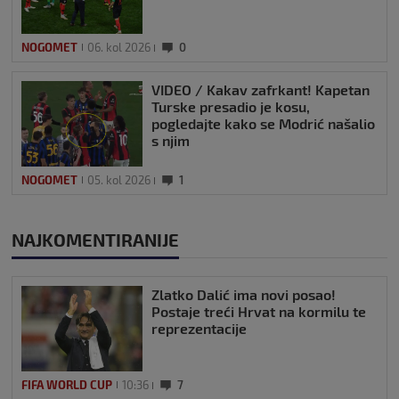
NOGOMET
06. kol 2026
0
VIDEO / Kakav zafrkant! Kapetan
Turske presadio je kosu,
pogledajte kako se Modrić našalio
s njim
NOGOMET
05. kol 2026
1
NAJKOMENTIRANIJE
Zlatko Dalić ima novi posao!
Postaje treći Hrvat na kormilu te
reprezentacije
FIFA WORLD CUP
10:36
7