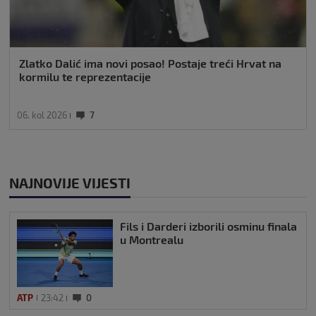
Zlatko Dalić ima novi posao! Postaje treći Hrvat na
kormilu te reprezentacije
06. kol 2026
7
NAJNOVIJE VIJESTI
Fils i Darderi izborili osminu finala
u Montrealu
ATP
23:42
0