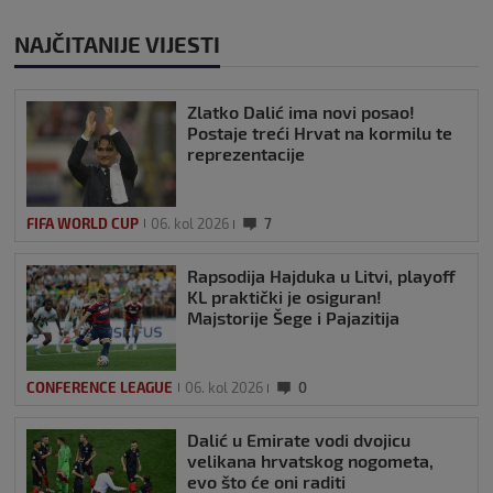
NAJČITANIJE VIJESTI
Zlatko Dalić ima novi posao!
Postaje treći Hrvat na kormilu te
reprezentacije
FIFA WORLD CUP
06. kol 2026
7
Rapsodija Hajduka u Litvi, playoff
KL praktički je osiguran!
Majstorije Šege i Pajazitija
CONFERENCE LEAGUE
06. kol 2026
0
Dalić u Emirate vodi dvojicu
velikana hrvatskog nogometa,
evo što će oni raditi