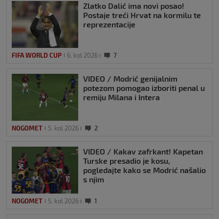
Zlatko Dalić ima novi posao!
Postaje treći Hrvat na kormilu te
reprezentacije
FIFA WORLD CUP
6. kol 2026
7
VIDEO / Modrić genijalnim
potezom pomogao izboriti penal u
remiju Milana i Intera
NOGOMET
5. kol 2026
2
VIDEO / Kakav zafrkant! Kapetan
Turske presadio je kosu,
pogledajte kako se Modrić našalio
s njim
NOGOMET
5. kol 2026
1