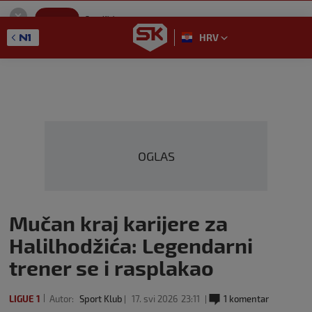
SportKlub
Instaliraj
Sport portal
HRV
GET - On the Google Play
OGLAS
Mučan kraj karijere za
Halilhodžića: Legendarni
trener se i rasplakao
LIGUE 1
Autor:
Sport Klub
17. svi 2026
23:11
1 komentar