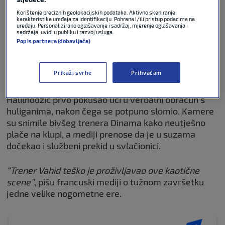
strastven. Narod Nantesa duguje ti vječnu
Korištenje preciznih geolokacijskih podataka. Aktivno skeniranje
zahvalnost i poštovanje.”
karakteristika uređaja za identifikaciju. Pohrana i/ili pristup podacima na
uređaju. Personalizirano oglašavanje i sadržaj, mjerenje oglašavanja i
sadržaja, uvidi u publiku i razvoj usluga.
Ipak,
huligani
su na travnjak uletjeli već nakon
Popis partnera (dobavljača)
dvadesetak minuta igre i izazvali prekid, uništivši
dostojanstven oproštaj klupske legende.
Prikaži svrhe
Prihvaćam
Francuski medij
RMC Sport
navodi da je bijesni
Halilhodžić prvo pokušao ući u verbalni obračun s
huliganima, nakon čega se potpuno slomio. Kamere
su snimile bivšeg trenera Dinama kako neutješno
plače na klupi, a mediji prenose da je u suzama
dočekao i službeni prekid u svlačionici.
“Trener Vahid teško je proživljavao ove kaotične
scene”
, pišu francuski mediji o tužnom završetku
jedne velike nogometne ere.