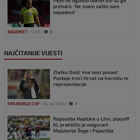
Pejin se oglasio nakon što su ga
pretukli: ‘Ne znam zašto sam
napadnut’
NOGOMET
12:09
0
NAJČITANIJE VIJESTI
Zlatko Dalić ima novi posao!
Postaje treći Hrvat na kormilu te
reprezentacije
FIFA WORLD CUP
06. kol 2026
7
Rapsodija Hajduka u Litvi, playoff
KL praktički je osiguran!
Majstorije Šege i Pajazitija