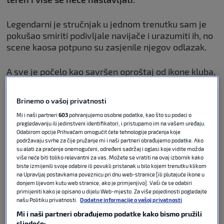
Legendarni je stručnjak u jednom trenutku sam je
pokušao smiriti podivljale navijače i urazumiti ih, no
scene kaosa potpuno su zasjenile njegov odlazak.
A sve je počelo kao savršen oproštaj od ikone kluba,
što su navijači potvrdili i velikom porukom na tribini:
Brinemo o vašoj privatnosti
POVEZANO
Mi i naši partneri
603
pohranjujemo osobne podatke, kao što su podaci o
pregledavanju ili jedinstveni identifikatori, i pristupamo im na vašem uređaju.
Odabirom opcije Prihvaćam omogućit ćete tehnologije praćenja koje
Kaos u Nantesu: Utakmica
podržavaju svrhe za čije pružanje mi i naši partneri obrađujemo podatke. Ako
prekinuta, Halilhodžić htio
su alati za praćenje onemogućeni, određeni sadržaj i oglasi koje vidite možda
obračun s navijačima
više neće biti toliko relevantni za vas. Možete se vratiti na ovaj izbornik kako
biste izmijenili svoje odabire ili povukli pristanak u bilo kojem trenutku klikom
na Upravljaj postavkama poveznicu pri dnu web-stranice [ili plutajuće ikone u
donjem lijevom kutu web stranice, ako je primjenjivo]. Vaši će se odabiri
LIGUE 1
17. svi 2026
0
primijeniti kako je opisano u dijelu Web-mjesto. Za više pojedinosti pogledajte
našu Politiku privatnosti.
Dodatne informacije o vašoj privatnosti
Mi i naši partneri obrađujemo podatke kako bismo pružili
“Vahid na terenu, kao i na klupi – uvijek iskren i
sljedeće: