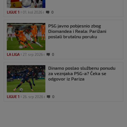
LIGUE 1
01. kol 2026
0
PSG javno pobjesnio zbog
Diomandea i Reala: Parižani
poslali brutalnu poruku
LA LIGA
27. srp 2026
0
Dinamo poslao službenu ponudu
za veznjaka PSG-a? Čeka se
odgovor iz Pariza
LIGUE 1
26. srp 2026
0