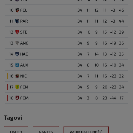
10
FCL
34
11
12
11
-3
45
11
PAR
34
11
11
12
-3
44
12
STB
34
10
9
15
-12
39
13
ANG
34
9
9
16
-19
36
14
HAC
34
7
14
13
-12
35
15
AUX
34
8
10
16
-10
34
16
NIC
34
7
11
16
-23
32
17
FCN
34
5
9
20
-23
24
18
FCM
34
3
8
23
-44
17
Tagovi
LIGUE 1
NANTES
VAHID HALILHODŽIĆ