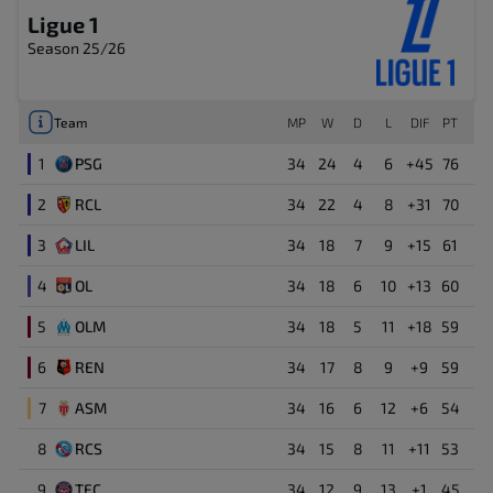
Ligue 1
Season 25/26
Team
MP
W
D
L
DIF
PT
1
PSG
34
24
4
6
+45
76
2
RCL
34
22
4
8
+31
70
3
LIL
34
18
7
9
+15
61
4
OL
34
18
6
10
+13
60
5
OLM
34
18
5
11
+18
59
6
REN
34
17
8
9
+9
59
7
ASM
34
16
6
12
+6
54
8
RCS
34
15
8
11
+11
53
9
TFC
34
12
9
13
+1
45