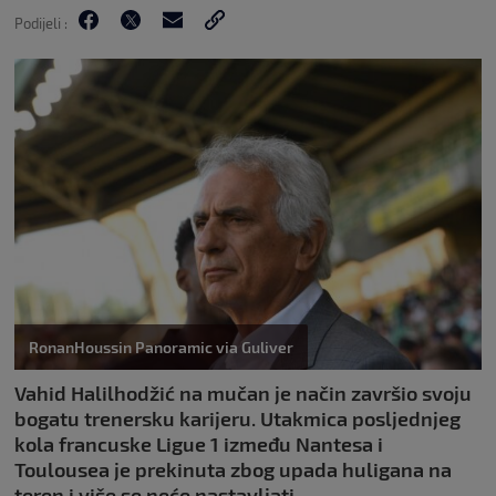
Podijeli :
RonanHoussin Panoramic via Guliver
Vahid Halilhodžić na mučan je način završio svoju
bogatu trenersku karijeru. Utakmica posljednjeg
kola francuske Ligue 1 između Nantesa i
Toulousea je prekinuta zbog upada huligana na
teren i više se neće nastavljati.