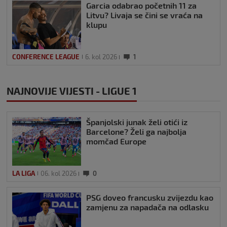
Garcia odabrao početnih 11 za
Litvu? Livaja se čini se vraća na
klupu
CONFERENCE LEAGUE
6. kol 2026
1
NAJNOVIJE VIJESTI - LIGUE 1
Španjolski junak želi otići iz
Barcelone? Želi ga najbolja
momčad Europe
LA LIGA
06. kol 2026
0
PSG doveo francusku zvijezdu kao
zamjenu za napadača na odlasku