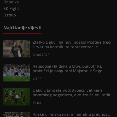
Odbojka
SK Fight
Ostalo
Najčitanije vijesti
Zlatko Dalić ima novi posao! Postaje treći
Hrvat na kormilu te reprezentacije
6. kol 2026
Rapsodija Hajduka u Litvi, playoff KL
praktički je osiguran! Majstorije Šege i
Pajazitija
20:53
Dalić u Emirate vodi dvojicu velikana
hrvatskog nogometa, evo što će oni raditi
15:49
Rijeka u Finsku nosi minimalnu prednost,