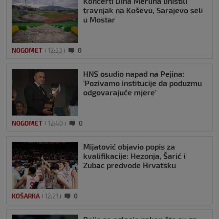
Koncerti Dina Merlina uništili
travnjak na Koševu, Sarajevo seli
u Mostar
NOGOMET
12:53
0
HNS osudio napad na Pejina:
‘Pozivamo institucije da poduzmu
odgovarajuće mjere’
NOGOMET
12:40
0
Mijatović objavio popis za
kvalifikacije: Hezonja, Šarić i
Zubac predvode Hrvatsku
KOŠARKA
12:21
0