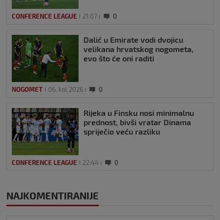
CONFERENCE LEAGUE
21:07
0
Dalić u Emirate vodi dvojicu
velikana hrvatskog nogometa,
evo što će oni raditi
NOGOMET
06. kol 2026
0
Rijeka u Finsku nosi minimalnu
prednost, bivši vratar Dinama
spriječio veću razliku
CONFERENCE LEAGUE
22:44
0
NAJKOMENTIRANIJE