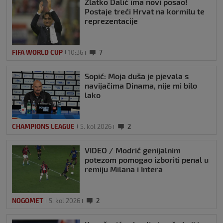
Zlatko Dalić ima novi posao!
Postaje treći Hrvat na kormilu te
reprezentacije
FIFA WORLD CUP
10:36
7
Sopić: Moja duša je pjevala s
navijačima Dinama, nije mi bilo
lako
CHAMPIONS LEAGUE
5. kol 2026
2
VIDEO / Modrić genijalnim
potezom pomogao izboriti penal u
remiju Milana i Intera
NOGOMET
5. kol 2026
2