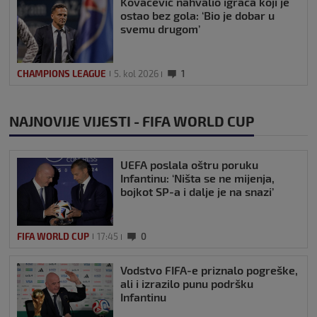
Kovačević nahvalio igrača koji je
ostao bez gola: ‘Bio je dobar u
svemu drugom’
CHAMPIONS LEAGUE
5. kol 2026
1
NAJNOVIJE VIJESTI - FIFA WORLD CUP
UEFA poslala oštru poruku
Infantinu: ‘Ništa se ne mijenja,
bojkot SP-a i dalje je na snazi’
FIFA WORLD CUP
17:45
0
Vodstvo FIFA-e priznalo pogreške,
ali i izrazilo punu podršku
Infantinu