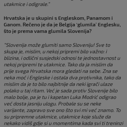
utakmice i odigrale.”
Hrvatska je u skupini s Engleskom, Panamom i
Ganom. Rečeno je da je Belgija ‘glumila’ Englesku,
što je prema vama glumila Slovenija?
“Slovenija može glumiti samo Sloveniju! Sve to
skupa je, mislim, u nekoj pripremi bilo važno: i
blizina, i odlični susjedski odnosi te jednostavnost u
nekoj pripremi te utakmice. Tako da ja mislim da
prije svega Hrvatska mora gledati na sebe. Zna se
neka moć i Engleske i ostala dva protivnika, tako da
mislim da je to bilo najbitnije da neki igrači ulaze
polako u taj ritam. Već je sada protiv Slovenije bilo
malo bolje, pa je tu i kapetan Luka Modrić odigrao
već dosta jasniju ulogu. Probale su se neke
varijante, zapravo sve ono što svi mi već znamo. To
su pripremne utakmice, utakmice koje služe da
nekako vidiš gdje si u momentima kada svi ti treninzi