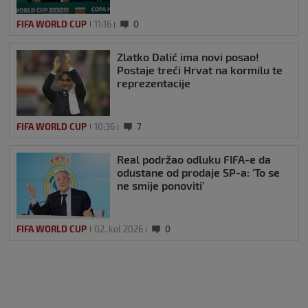
FIFA WORLD CUP
11:16
0
Zlatko Dalić ima novi posao!
Postaje treći Hrvat na kormilu te
reprezentacije
FIFA WORLD CUP
10:36
7
Real podržao odluku FIFA-e da
odustane od prodaje SP-a: ‘To se
ne smije ponoviti’
FIFA WORLD CUP
02. kol 2026
0