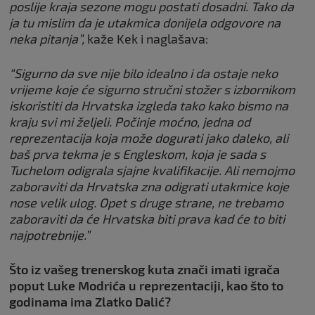
poslije kraja sezone mogu postati dosadni. Tako da
ja tu mislim da je utakmica donijela odgovore na
neka pitanja”,
kaže Kek i naglašava:
“Sigurno da sve nije bilo idealno i da ostaje neko
vrijeme koje će sigurno stručni stožer s izbornikom
iskoristiti da Hrvatska izgleda tako kako bismo na
kraju svi mi željeli. Počinje moćno, jedna od
reprezentacija koja može dogurati jako daleko, ali
baš prva tekma je s Engleskom, koja je sada s
Tuchelom odigrala sjajne kvalifikacije. Ali nemojmo
zaboraviti da Hrvatska zna odigrati utakmice koje
nose velik ulog. Opet s druge strane, ne trebamo
zaboraviti da će Hrvatska biti prava kad će to biti
najpotrebnije.”
Što iz vašeg trenerskog kuta znači imati igrača
poput Luke Modrića u reprezentaciji, kao što to
godinama ima Zlatko Dalić?