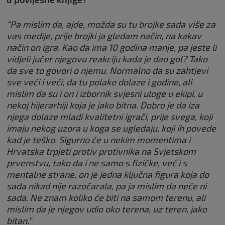
“Pa mislim da, ajde, možda su tu brojke sada više za
vas medije, prije brojki ja gledam način, na kakav
način on igra. Kao da ima 10 godina manje, pa jeste li
vidjeli jučer njegovu reakciju kada je dao gol? Tako
da sve to govori o njemu. Normalno da su zahtjevi
sve veći i veći, da tu polako dolaze i godine, ali
mislim da su i on i izbornik svjesni uloge u ekipi, u
nekoj hijerarhiji koja je jako bitna. Dobro je da iza
njega dolaze mladi kvalitetni igrači, prije svega, koji
imaju nekog uzora u koga se ugledaju, koji ih povede
kad je teško. Sigurno će u nekim momentima i
Hrvatska trpjeti protiv protivnika na Svjetskom
prvenstvu, tako da i ne samo s fizičke, već i s
mentalne strane, on je jedna ključna figura koja do
sada nikad nije razočarala, pa ja mislim da neće ni
sada. Ne znam koliko će biti na samom terenu, ali
mislim da je njegov udio oko terena, uz teren, jako
bitan.”