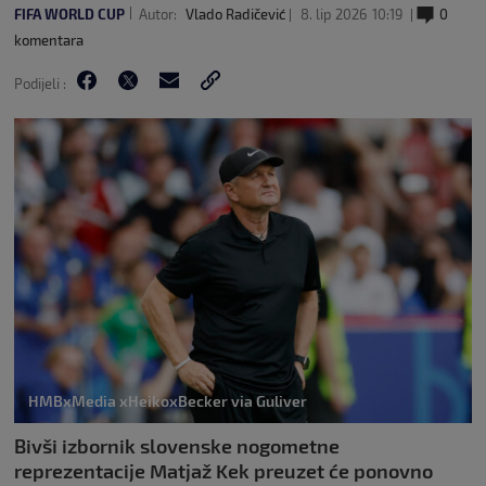
FIFA WORLD CUP
Autor:
Vlado Radičević
8. lip 2026
10:19
0
komentara
Podijeli :
HMBxMedia xHeikoxBecker via Guliver
Bivši izbornik slovenske nogometne
reprezentacije Matjaž Kek preuzet će ponovno