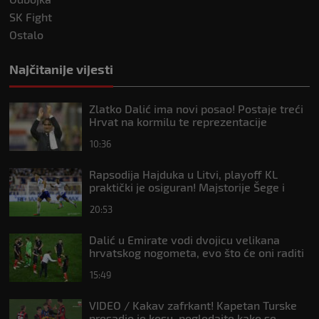
SK Fight
Ostalo
Najčitanije vijesti
Zlatko Dalić ima novi posao! Postaje treći
Hrvat na kormilu te reprezentacije
10:36
Rapsodija Hajduka u Litvi, playoff KL
praktički je osiguran! Majstorije Šege i
Pajazitija
20:53
Dalić u Emirate vodi dvojicu velikana
hrvatskog nogometa, evo što će oni raditi
15:49
VIDEO / Kakav zafrkant! Kapetan Turske
presadio je kosu, pogledajte kako se