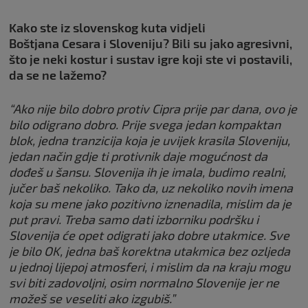
Kako ste iz slovenskog kuta vidjeli
Boštjana Cesara i Sloveniju? Bili su jako agresivni,
što je neki kostur i sustav igre koji ste vi postavili,
da se ne lažemo?
“Ako nije bilo dobro protiv Cipra prije par dana, ovo je
bilo odigrano dobro. Prije svega jedan kompaktan
blok, jedna tranzicija koja je uvijek krasila Sloveniju,
jedan način gdje ti protivnik daje mogućnost da
dođeš u šansu. Slovenija ih je imala, budimo realni,
jučer baš nekoliko. Tako da, uz nekoliko novih imena
koja su mene jako pozitivno iznenadila, mislim da je
put pravi. Treba samo dati izborniku podršku i
Slovenija će opet odigrati jako dobre utakmice. Sve
je bilo OK, jedna baš korektna utakmica bez ozljeda
u jednoj lijepoj atmosferi, i mislim da na kraju mogu
svi biti zadovoljni, osim normalno Slovenije jer ne
možeš se veseliti ako izgubiš.”