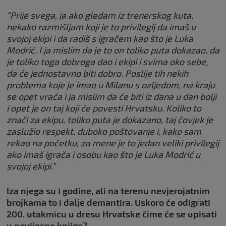
“Prije svega, ja ako gledam iz trenerskog kuta,
nekako razmišljam koji je to privilegij da imaš u
svojoj ekipi i da radiš s igračem kao što je Luka
Modrić. I ja mislim da je to on toliko puta dokazao, da
je toliko toga dobroga dao i ekipi i svima oko sebe,
da će jednostavno biti dobro. Poslije tih nekih
problema koje je imao u Milanu s ozljedom, na kraju
se opet vraća i ja mislim da će biti iz dana u dan bolji
i opet je on taj koji će povesti Hrvatsku. Koliko to
znači za ekipu, toliko puta je dokazano, taj čovjek je
zaslužio respekt, duboko poštovanje i, kako sam
rekao na početku, za mene je to jedan veliki privilegij
ako imaš igrača i osobu kao što je Luka Modrić u
svojoj ekipi.”
Iza njega su i godine, ali na terenu nevjerojatnim
brojkama to i dalje demantira. Uskoro će odigrati
200. utakmicu u dresu Hrvatske čime će se upisati
u povijesne knjige?