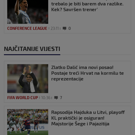
trebalo je biti barem dva razlike.
Kek? Savršen trener’
CONFERENCE LEAGUE
23:11
0
NAJČITANIJE VIJESTI
Zlatko Dalić ima novi posao!
Postaje treći Hrvat na kormilu te
reprezentacije
FIFA WORLD CUP
10:36
7
Rapsodija Hajduka u Litvi, playoff
KL praktički je osiguran!
Majstorije Šege i Pajazitija