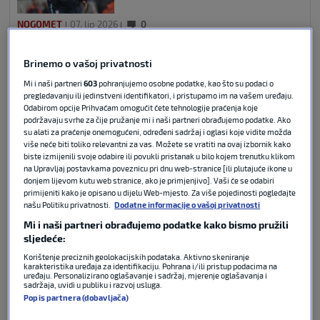
NOGOMET
07. lip 2026
0
Brinemo o vašoj privatnosti
Što je Modrić radio nakon
utakmice u Varaždinu? Predao je
Mi i naši partneri
603
pohranjujemo osobne podatke, kao što su podaci o
prestižnu nagradu Slovencu
pregledavanju ili jedinstveni identifikatori, i pristupamo im na vašem uređaju.
Odabirom opcije Prihvaćam omogućit ćete tehnologije praćenja koje
podržavaju svrhe za čije pružanje mi i naši partneri obrađujemo podatke. Ako
su alati za praćenje onemogućeni, određeni sadržaj i oglasi koje vidite možda
MEĐUNARODNI NOGOMET
08. lip 2026
0
više neće biti toliko relevantni za vas. Možete se vratiti na ovaj izbornik kako
biste izmijenili svoje odabire ili povukli pristanak u bilo kojem trenutku klikom
U razgovoru za Sport Klub Kek je posebno nahvalio
na Upravljaj postavkama poveznicu pri dnu web-stranice [ili plutajuće ikone u
donjem lijevom kutu web stranice, ako je primjenjivo]. Vaši će se odabiri
40-godišnjeg Luku Modrića, poručivši kako je
primijeniti kako je opisano u dijelu Web-mjesto. Za više pojedinosti pogledajte
privilegij imati ga u momčadi, te je otkrio da će na
našu Politiku privatnosti.
Dodatne informacije o vašoj privatnosti
nadolazećem Svjetskom prvenstvu navijati za
Mi i naši partneri obrađujemo podatke kako bismo pružili
Hrvatsku.
sljedeće:
Korištenje preciznih geolokacijskih podataka. Aktivno skeniranje
karakteristika uređaja za identifikaciju. Pohrana i/ili pristup podacima na
Gospodine Kek, kako ste vidjeli ovu utakmicu
uređaju. Personalizirano oglašavanje i sadržaj, mjerenje oglašavanja i
između Hrvatske i Slovenije? Naime, Hrvatska je
sadržaja, uvidi u publiku i razvoj usluga.
Popis partnera (dobavljača)
odigrala dvije pripremne utakmice uoči Svjetskog
prvenstva, protiv dva jaka, ali drugačija protivnika