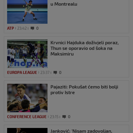
u Montrealu
ATP
23:42
0
Krvnici Hajduka doživjeli poraz,
Thun se oporavio od šoka na
Maksimiru
EUROPA LEAGUE
23:37
0
Pajaziti: Pokušat ćemo biti bolji
protiv Istre
CONFERENCE LEAGUE
23:15
0
Janković: ‘Nisam zadovoljan,