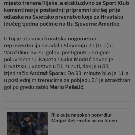
mjesto trenera Rijeke, a ekskluzivno za Sport Klub
komentirao je posljednji pripremni okršaj prije
odlaska na Svjetsko prvenstvo koje za Hrvatsku
idućeg tjedna počinje na tlu Sjeverne Amerike.
U toj je utakmici
hrvatska nogometna
reprezentacija
svladala
Sloveniju
2:1 (0-0) u
Varaždinu. Svi su golovi postignuti u drugom
poluvremenu. Kapetan
Luka Modrić
doveo je
Hrvatsku u vodstvo u 51. minuti, dok je u 83.
izjednačio
Andraž Šporar.
Do 93. minute bilo je 1:1, a
u posljednjim trenucima za pobjedu 2:1 je atraktivan
gol po gredu zabio
Mario Pašalić.
Rijeka je napokon potvrdila:
Matjaž Kek vratio se na klupu