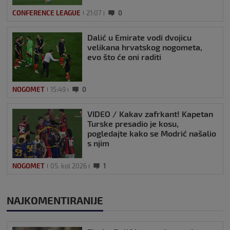
CONFERENCE LEAGUE
21:07
0
Dalić u Emirate vodi dvojicu
velikana hrvatskog nogometa,
evo što će oni raditi
NOGOMET
15:49
0
VIDEO / Kakav zafrkant! Kapetan
Turske presadio je kosu,
pogledajte kako se Modrić našalio
s njim
NOGOMET
05. kol 2026
1
NAJKOMENTIRANIJE