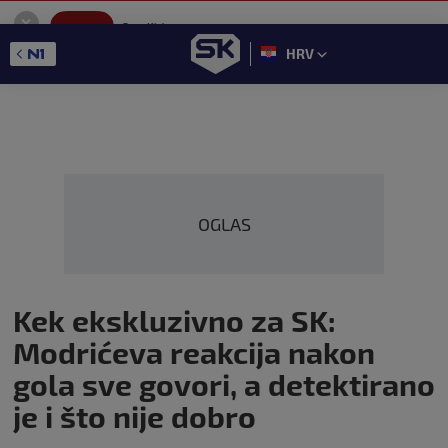
SportKlub
Instaliraj
Sport portal
HRV
GET - On the Google Play
OGLAS
Kek ekskluzivno za SK:
Modrićeva reakcija nakon
gola sve govori, a detektirano
je i što nije dobro