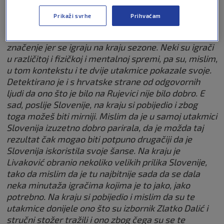
– Belgije pa Slovenije?
Prikaži svrhe
Prihvaćam
“Pa, uvijek te pripremne utakmice imaju posebno
značenje jer se igraju na kraju sezone. Neki su igrači
u različitoj i fizičkoj i mentalnoj spremi, pa su, mislim,
u tom kontekstu i te dvije utakmice pokazale svoje.
Detektirano je i s hrvatske strane od odgovornih
ljudi da ono što je bilo na Rujevici nije bilo dobro. E
sad, poslije Slovenije, na kraju si pobijedio i zbog
toga možeš biti mirniji. Mislim da je u samoj utakmici
Slovenija izuzetno dobro parirala, da je možda taj
rezultat čak mogao biti potpuno drugačiji da je
Slovenija iskoristila svoje šanse. Na kraju je
Livaković obranio nekoliko velikih prilika Slovenije,
tako da mislim da je tu najbitnije sada da se dala
neka minutaža igračima kojima je to jako, jako
potrebno. Na kraju si pobijedio i mislim da su te
utakmice donijele ono što su izbornik Zlatko Dalić i
stručni stožer tražili i ono zbog čega su se te