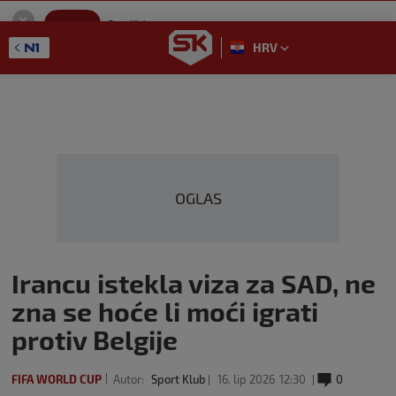
SportKlub
Instaliraj
Sport portal
HRV
GET - On the Google Play
OGLAS
Irancu istekla viza za SAD, ne
zna se hoće li moći igrati
protiv Belgije
FIFA WORLD CUP
Autor:
Sport Klub
16. lip 2026
12:30
0