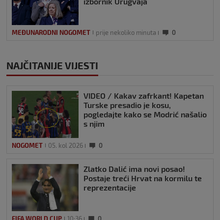
izbornik Urugvaja
MEĐUNARODNI NOGOMET
prije nekoliko minuta
0
NAJČITANIJE VIJESTI
VIDEO / Kakav zafrkant! Kapetan
Turske presadio je kosu,
pogledajte kako se Modrić našalio
s njim
NOGOMET
05. kol 2026
0
Zlatko Dalić ima novi posao!
Postaje treći Hrvat na kormilu te
reprezentacije
FIFA WORLD CUP
10:36
0