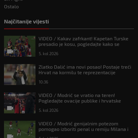
Ostalo
Najčitanije vijesti
VIDEO / Kakav zafrkant! Kapetan Turske
presadio je kosu, pogledajte kako se
Modrić našalio s njim
5. kol 2026
Zlatko Dalić ima novi posao! Postaje treći
Hrvat na kormilu te reprezentacije
10:36
VIDEO / Modrić se vratio na teren!
Pogledajte ovacije publike i hrvatske
zastave na tribinama
5. kol 2026
VIDEO / Modrić genijalnim potezom
pomogao izboriti penal u remiju Milana i
Intera