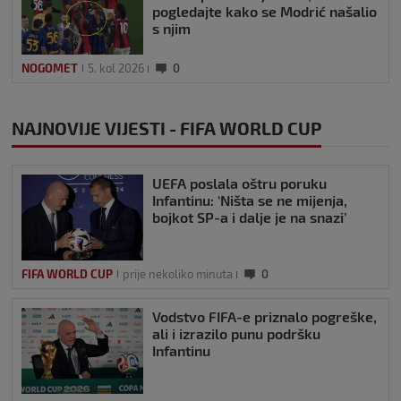
pogledajte kako se Modrić našalio
s njim
NOGOMET
5. kol 2026
0
NAJNOVIJE VIJESTI - FIFA WORLD CUP
UEFA poslala oštru poruku
Infantinu: ‘Ništa se ne mijenja,
bojkot SP-a i dalje je na snazi’
FIFA WORLD CUP
prije nekoliko minuta
0
Vodstvo FIFA-e priznalo pogreške,
ali i izrazilo punu podršku
Infantinu