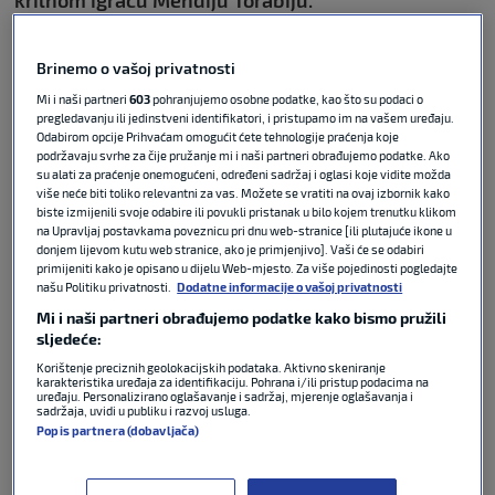
On je dobio vizu za jednokratni ulazak u SAD-u što je
Brinemo o vašoj privatnosti
iskoristio za utakmicu protiv
Novog Zelanda
u Los
Mi i naši partneri
603
pohranjujemo osobne podatke, kao što su podaci o
Angelesu, koja je završila remijem 2-2.
pregledavanju ili jedinstveni identifikatori, i pristupamo im na vašem uređaju.
Odabirom opcije Prihvaćam omogućit ćete tehnologije praćenja koje
podržavaju svrhe za čije pružanje mi i naši partneri obrađujemo podatke. Ako
su alati za praćenje onemogućeni, određeni sadržaj i oglasi koje vidite možda
više neće biti toliko relevantni za vas. Možete se vratiti na ovaj izbornik kako
SKener: Trumpov trenutak, iranski
biste izmijenili svoje odabire ili povukli pristanak u bilo kojem trenutku klikom
problem
na Upravljaj postavkama poveznicu pri dnu web-stranice [ili plutajuće ikone u
donjem lijevom kutu web stranice, ako je primjenjivo]. Vaši će se odabiri
primijeniti kako je opisano u dijelu Web-mjesto. Za više pojedinosti pogledajte
našu Politiku privatnosti.
Dodatne informacije o vašoj privatnosti
Mi i naši partneri obrađujemo podatke kako bismo pružili
FIFA WORLD CUP
16. lip 2026
0
sljedeće:
Korištenje preciznih geolokacijskih podataka. Aktivno skeniranje
SKener: Trumpov trenutak, iranski
karakteristika uređaja za identifikaciju. Pohrana i/ili pristup podacima na
uređaju. Personalizirano oglašavanje i sadržaj, mjerenje oglašavanja i
problem
sadržaja, uvidi u publiku i razvoj usluga.
Popis partnera (dobavljača)
FIFA WORLD CUP
16. lip 2026
0