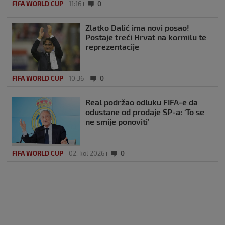
FIFA WORLD CUP
11:16
0
Zlatko Dalić ima novi posao!
Postaje treći Hrvat na kormilu te
reprezentacije
FIFA WORLD CUP
10:36
0
Real podržao odluku FIFA-e da
odustane od prodaje SP-a: ‘To se
ne smije ponoviti’
FIFA WORLD CUP
02. kol 2026
0