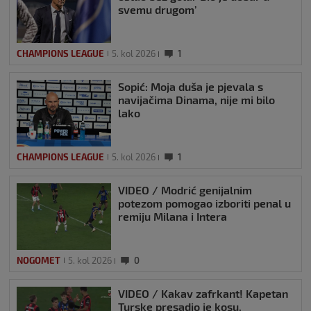
svemu drugom’
CHAMPIONS LEAGUE
5. kol 2026
1
Sopić: Moja duša je pjevala s
navijačima Dinama, nije mi bilo
lako
CHAMPIONS LEAGUE
5. kol 2026
1
VIDEO / Modrić genijalnim
potezom pomogao izboriti penal u
remiju Milana i Intera
NOGOMET
5. kol 2026
0
VIDEO / Kakav zafrkant! Kapetan
Turske presadio je kosu,