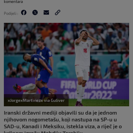
komentara
Podijeli :
xJorgexMartinezx via Guliver
Iranski državni mediji objavili su da je jednom
njihovom nogometašu, koji nastupa na SP-u u
SAD-u, Kanadi i Meksiku, istekla viza, a riječ je o
krilnom igraču Mehdiju Torabiju.