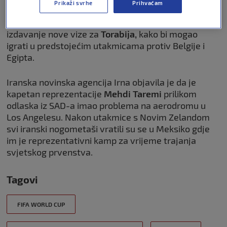
Prikaži svrhe
Prihvaćam
Iranski nogometni savez
uputio zahtjev za
izdavanje nove vize za
Torabija,
kako bi mogao
igrati u predstojećim utakmicama protiv Belgije i
Egipta.
Iranska novinska agencija Irna objavila je da je
kapetan reprezentacije
Mehdi Taremi
prilikom
odlaska iz SAD-a imao problema na aerodromu u
Los Angelesu. Nakon utakmice s Novim Zelandom
svi iranski nogometaši vratili su se u Meksiko gdje
im je reprezentativni kamp za vrijeme trajanja
svjetskog prvenstva.
Tagovi
FIFA WORLD CUP