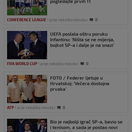
pogledajte prvih 11
CONFERENCE LEAGUE
prije nekoliko minuta
0
UEFA poslala oštru poruku
Infantinu: ‘Ništa se ne mijenja,
bojkot SP-a i dalje je na snazi’
FIFA WORLD CUP
prije nekoliko minuta
0
FOTO / Federer ljetuje u
Hrvatskoj: ‘Večera dostojna
prvaka’
ATP
prije nekoliko minuta
0
Bio je najbolji igrač SP-a, bavio se
i tenisom, a sada je postao novi