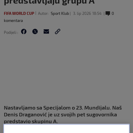
predstavljaju grupu A
FIFA WORLD CUP
Autor:
Sport Klub
3. lip 2026
18:54
0
komentara
Podijeli :
Nastavljamo sa Specijalom o 23. Mundijalu. Naš
Denis Draganović je uz svojih pet sugovornika
predstavio skupinu A.