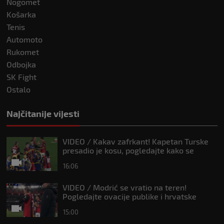
Nogomet
Košarka
Tenis
Automoto
Rukomet
Odbojka
SK Fight
Ostalo
Najčitanije vijesti
VIDEO / Kakav zafrkant! Kapetan Turske
presadio je kosu, pogledajte kako se
Modrić našalio s njim
16:06
VIDEO / Modrić se vratio na teren!
Pogledajte ovacije publike i hrvatske
zastave na tribinama
15:00