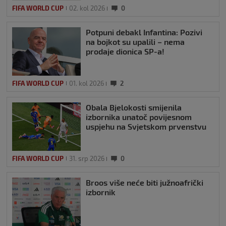
FIFA WORLD CUP
02. kol 2026
0
Potpuni debakl Infantina: Pozivi
na bojkot su upalili – nema
prodaje dionica SP-a!
FIFA WORLD CUP
01. kol 2026
2
Obala Bjelokosti smijenila
izbornika unatoč povijesnom
uspjehu na Svjetskom prvenstvu
FIFA WORLD CUP
31. srp 2026
0
Broos više neće biti južnoafrički
izbornik