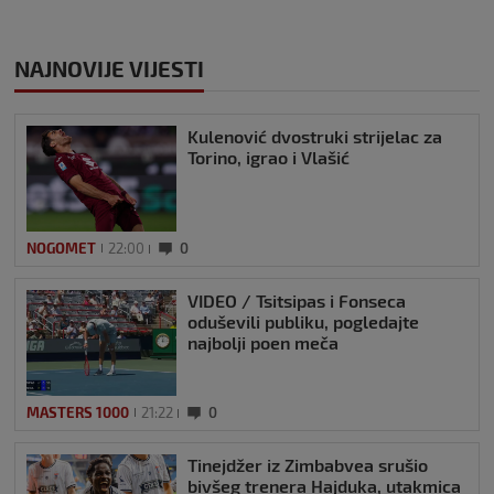
NAJNOVIJE VIJESTI
Kulenović dvostruki strijelac za
Torino, igrao i Vlašić
NOGOMET
22:00
0
VIDEO / Tsitsipas i Fonseca
oduševili publiku, pogledajte
najbolji poen meča
MASTERS 1000
21:22
0
Tinejdžer iz Zimbabvea srušio
bivšeg trenera Hajduka, utakmica