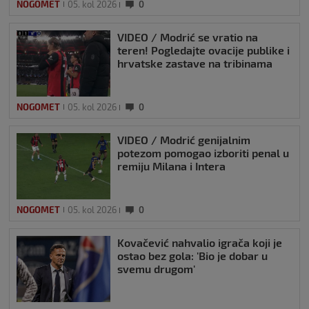
NOGOMET
05. kol 2026
0
VIDEO / Modrić se vratio na
teren! Pogledajte ovacije publike i
hrvatske zastave na tribinama
NOGOMET
05. kol 2026
0
VIDEO / Modrić genijalnim
potezom pomogao izboriti penal u
remiju Milana i Intera
NOGOMET
05. kol 2026
0
Kovačević nahvalio igrača koji je
ostao bez gola: 'Bio je dobar u
svemu drugom'