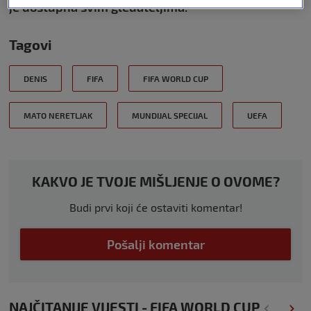
je dostupna svim gledateljima.
Tagovi
DENIS
FIFA
FIFA WORLD CUP
MATO NERETLJAK
MUNDIJAL SPECIJAL
UEFA
KAKVO JE TVOJE MIŠLJENJE O OVOME?
Budi prvi koji će ostaviti komentar!
Pošalji komentar
NAJČITANIJE VIJESTI - FIFA WORLD CUP