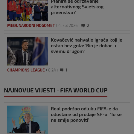
Planira se održavanje
alternativnog Svjetskog
prvenstva?
MEĐUNARODNI NOGOMET
4. kol 2026
2
Kovačević nahvalio igrača koji je
ostao bez gola: ‘Bio je dobar u
svemu drugom’
CHAMPIONS LEAGUE
8:24
1
NAJNOVIJE VIJESTI - FIFA WORLD CUP
Real podržao odluku FIFA-e da
odustane od prodaje SP-a: ‘To se
ne smije ponoviti’