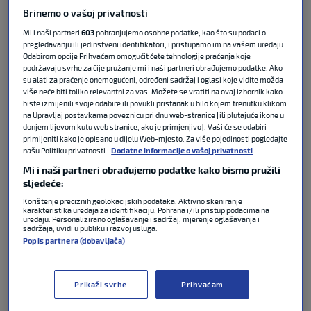
U njoj se nalazi domaćin
Meksiko
kojeg će vam
Brinemo o vašoj privatnosti
predstaviti njihov bivši izbornik Bora Milutinović te
Mi i naši partneri
603
pohranjujemo osobne podatke, kao što su podaci o
bivši igrač Rijeke i Juareza, Andrija Vukčević.
pregledavanju ili jedinstveni identifikatori, i pristupamo im na vašem uređaju.
Odabirom opcije Prihvaćam omogućit ćete tehnologije praćenja koje
podržavaju svrhe za čije pružanje mi i naši partneri obrađujemo podatke. Ako
Tu je i domaćin iz 2010. godina, reprezentacija
JAR
-a
su alati za praćenje onemogućeni, određeni sadržaj i oglasi koje vidite možda
koju će vam pobliže približiti Nermin
Bašić
, bivši BiH
više neće biti toliko relevantni za vas. Možete se vratiti na ovaj izbornik kako
reprezentativac te SD Galaxyja.
biste izmijenili svoje odabire ili povukli pristanak u bilo kojem trenutku klikom
na Upravljaj postavkama poveznicu pri dnu web-stranice [ili plutajuće ikone u
donjem lijevom kutu web stranice, ako je primjenjivo]. Vaši će se odabiri
Koliko može silovito
Južna Koreja
otkrit će nam bivši
primijeniti kako je opisano u dijelu Web-mjesto. Za više pojedinosti pogledajte
našu Politiku privatnosti.
Dodatne informacije o vašoj privatnosti
kapetan Hajduka, Mato
Neretljak
…
Mi i naši partneri obrađujemo podatke kako bismo pružili
sljedeće:
Češka
je bila protivnik Vatrenima u kvalifikacijama, a
Korištenje preciznih geolokacijskih podataka. Aktivno skeniranje
njih će predstaviti još jedan bivši igrač Hajduka, Ante
karakteristika uređaja za identifikaciju. Pohrana i/ili pristup podacima na
Aračić
. Aračić je igrao za Slaviju Prag.
uređaju. Personalizirano oglašavanje i sadržaj, mjerenje oglašavanja i
sadržaja, uvidi u publiku i razvoj usluga.
Popis partnera (dobavljača)
Gledatelji u Hrvatskoj program regionalnog
sportskog kanala Sport Klub i ubuduće će moći
pratiti na A1, Hrvatskom Telekomu, Telemachu,
Prikaži svrhe
Prihvaćam
Total TV-u, OptiTV-u, te preko platforme EON koja