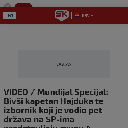
SportKlub
Instaliraj
Sport portal
HRV
GET - On the Google Play
OGLAS
VIDEO / Mundijal Specijal:
Bivši kapetan Hajduka te
izbornik koji je vodio pet
država na SP-ima