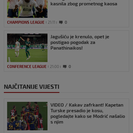
kasnila zbog prometnog kaosa
CHAMPIONS LEAGUE
21:11
0
Jagušiću je krenulo, opet je
postigao pogodak za
Panathinaikos!
CONFERENCE LEAGUE
21:00
0
NAJČITANIJE VIJESTI
VIDEO / Kakav zafrkant! Kapetan
Turske presadio je kosu,
pogledajte kako se Modrić našalio
s njim