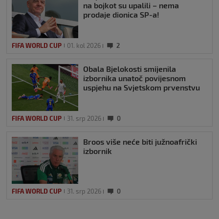
na bojkot su upalili – nema
prodaje dionica SP-a!
FIFA WORLD CUP
01. kol 2026
2
Obala Bjelokosti smijenila
izbornika unatoč povijesnom
uspjehu na Svjetskom prvenstvu
FIFA WORLD CUP
31. srp 2026
0
Broos više neće biti južnoafrički
izbornik
FIFA WORLD CUP
31. srp 2026
0