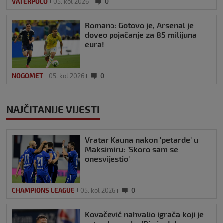
VATERPOLO
05. kol 2026
0
Romano: Gotovo je, Arsenal je
doveo pojačanje za 85 milijuna
eura!
NOGOMET
05. kol 2026
0
NAJČITANIJE VIJESTI
Vratar Kauna nakon 'petarde' u
Maksimiru: 'Skoro sam se
onesvijestio'
CHAMPIONS LEAGUE
05. kol 2026
0
Kovačević nahvalio igrača koji je