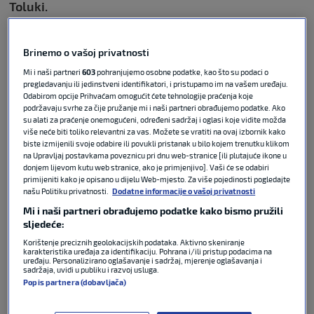
Toluki.
Jedan od domaćina nadolazećeg Svjetskog
Brinemo o vašoj privatnosti
prvenstva, reprezentacija Meksika, slavila je
uvjerljivih 5:1. Bio je to drugi uzastopni poraz Srbije u
Mi i naši partneri
603
pohranjujemo osobne podatke, kao što su podaci o
pregledavanju ili jedinstveni identifikatori, i pristupamo im na vašem uređaju.
ovom reprezentativnom ciklusu, nakon što je prije
Odabirom opcije Prihvaćam omogućit ćete tehnologije praćenja koje
pet dana izgubila od reprezentacije Zelenortskih
podržavaju svrhe za čije pružanje mi i naši partneri obrađujemo podatke. Ako
Otoka rezultatom 3:0.
su alati za praćenje onemogućeni, određeni sadržaj i oglasi koje vidite možda
više neće biti toliko relevantni za vas. Možete se vratiti na ovaj izbornik kako
biste izmijenili svoje odabire ili povukli pristanak u bilo kojem trenutku klikom
Meksiko preokrenuo nakon vodstva Srbije
na Upravljaj postavkama poveznicu pri dnu web-stranice [ili plutajuće ikone u
donjem lijevom kutu web stranice, ako je primjenjivo]. Vaši će se odabiri
primijeniti kako je opisano u dijelu Web-mjesto. Za više pojedinosti pogledajte
Srbija je povela u 19. minuti pogotkom Petra Stanića,
našu Politiku privatnosti.
Dodatne informacije o vašoj privatnosti
no domaćin je do kraja prvog poluvremena uspio
Mi i naši partneri obrađujemo podatke kako bismo pružili
preokrenuti rezultat. Johan Vásquez izjednačio je na
sljedeće:
1:1 u 34. minuti, a u sudačkoj nadoknadi prvog dijela
Korištenje preciznih geolokacijskih podataka. Aktivno skeniranje
Stefan Bokinac zabio je autogol za vodstvo
karakteristika uređaja za identifikaciju. Pohrana i/ili pristup podacima na
uređaju. Personalizirano oglašavanje i sadržaj, mjerenje oglašavanja i
reprezentacije Meksika.
sadržaja, uvidi u publiku i razvoj usluga.
Popis partnera (dobavljača)
U nastavku susreta Meksikanci su potvrdili pobjedu.