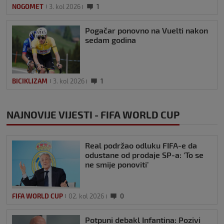
NOGOMET
3. kol 2026
1
Pogačar ponovno na Vuelti nakon
sedam godina
BICIKLIZAM
3. kol 2026
1
NAJNOVIJE VIJESTI - FIFA WORLD CUP
Real podržao odluku FIFA-e da
odustane od prodaje SP-a: ‘To se
ne smije ponoviti’
FIFA WORLD CUP
02. kol 2026
0
Potpuni debakl Infantina: Pozivi