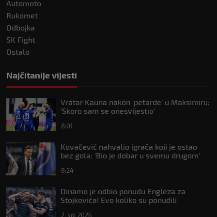
Automoto
Rukomet
Odbojka
SK Fight
Ostalo
Najčitanije vijesti
Vratar Kauna nakon ‘petarde’ u Maksimiru:
‘Skoro sam se onesvijestio’
8:01
Kovačević nahvalio igrača koji je ostao
bez gola: ‘Bio je dobar u svemu drugom’
8:24
Dinamo je odbio ponudu Engleza za
Stojkovića! Evo koliko su ponudili
2. kol 2026