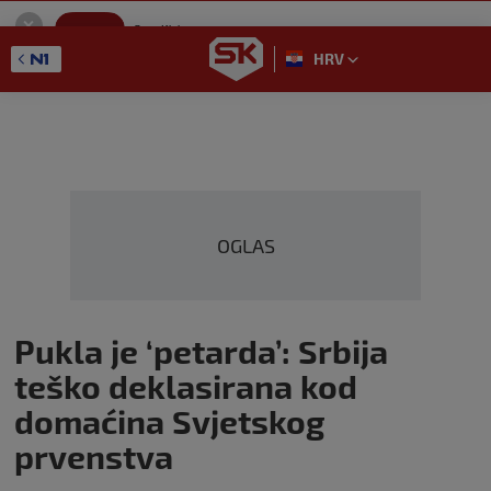
SportKlub
Instaliraj
Sport portal
HRV
GET - On the Google Play
OGLAS
Pukla je ‘petarda’: Srbija
teško deklasirana kod
domaćina Svjetskog
prvenstva