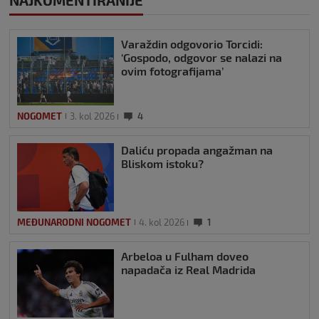
Varaždin odgovorio Torcidi:
‘Gospodo, odgovor se nalazi na
ovim fotografijama’
NOGOMET
3. kol 2026
4
Daliću propada angažman na
Bliskom istoku?
MEĐUNARODNI NOGOMET
4. kol 2026
1
Arbeloa u Fulham doveo
napadača iz Real Madrida