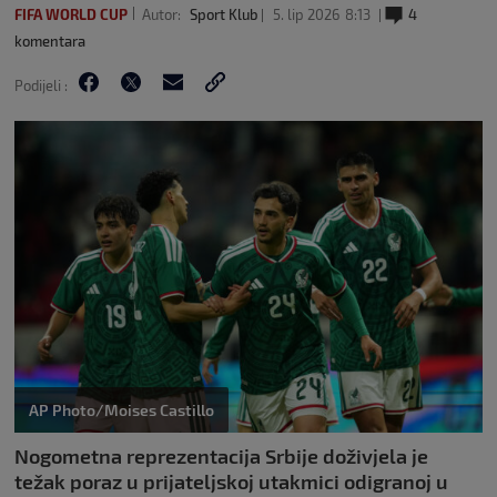
FIFA WORLD CUP
Autor:
Sport Klub
5. lip 2026
8:13
4
komentara
Podijeli :
AP Photo/Moises Castillo
Nogometna reprezentacija Srbije doživjela je
težak poraz u prijateljskoj utakmici odigranoj u