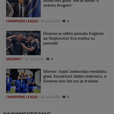
ostao bez gola: 'Bio je dobar u
svemu drugom'
CHAMPIONS LEAGUE
05. kol 2026
0
Dinamo je odbio ponudu Engleza
za Stojkovića! Evo koliko su
ponudili
NOGOMET
02. kol 2026
0
SKener: Sopić zadovoljio medijsku
glad, Kovačević dobio utakmicu, a
Dinamo ono što mu je trebalo
CHAMPIONS LEAGUE
05. kol 2026
0
NAJKOMENTIRANIJE