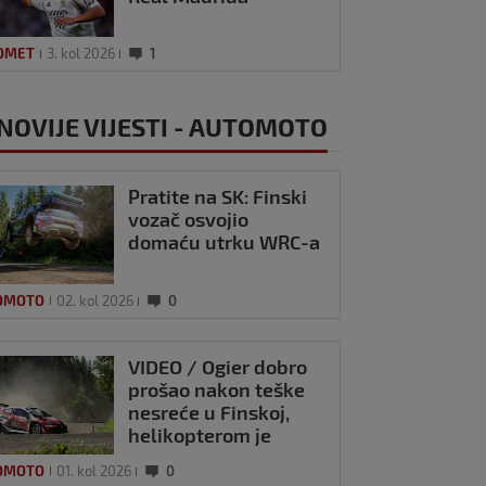
OMET
3. kol 2026
1
NOVIJE VIJESTI - AUTOMOTO
Pratite na SK: Finski
vozač osvojio
domaću utrku WRC-a
OMOTO
02. kol 2026
0
VIDEO / Ogier dobro
prošao nakon teške
nesreće u Finskoj,
helikopterom je
prebačen u bolnicu
OMOTO
01. kol 2026
0