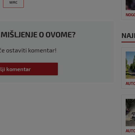
WRC
NOG
 MIŠLJENJE O OVOME?
NAJ
 će ostaviti komentar!
lji komentar
AUT
AUT