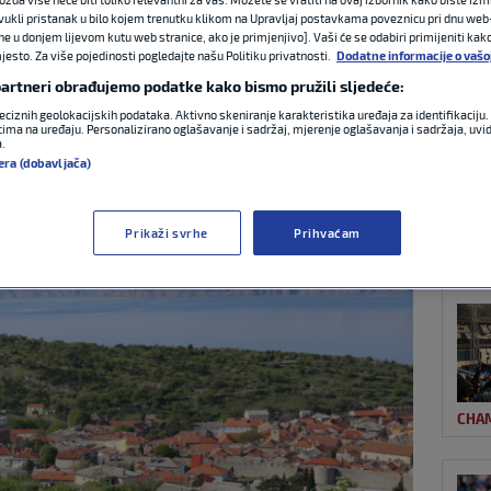
ovukli pristanak u bilo kojem trenutku klikom na Upravljaj postavkama poveznicu pri dnu web-
ne u donjem lijevom kutu web stranice, ako je primjenjivo]. Vaši će se odabiri primijeniti kak
esto. Za više pojedinosti pogledajte našu Politiku privatnosti.
Dodatne informacije o vašo
NAJ
euville vodi ispred
 partneri obrađujemo podatke kako bismo pružili sljedeće:
eciznih geolokacijskih podataka. Aktivno skeniranje karakteristika uređaja za identifikaciju. 
ima na uređaju. Personalizirano oglašavanje i sadržaj, mjerenje oglašavanja i sadržaja, uvidi
a.
era (dobavljača)
0 komentara
Prikaži svrhe
Prihvaćam
MAS
CHA