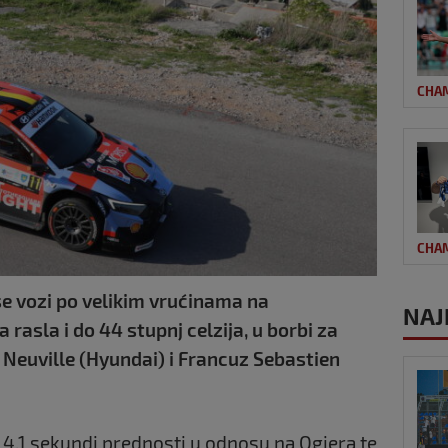
CHA
CHA
 se vozi po velikim vrućinama na
NAJ
rasla i do 44 stupnj celzija, u borbi za
 Neuville (Hyundai) i Francuz Sebastien
a 4.1 sekundi prednosti u odnosu na Ogiera te