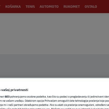
T
KOŠARKA
TENIS
AUTOMOTO
RUKOMET
OSTALO
OGLAS
 vašoj privatnosti
tneri
603
pohranjujemo osobne podatke, kao što su podaci o pregledavanju ili jedinstveni identi
m na vašem uređaju. Odabirom opcije Prihvaćam omogućit ćete tehnologije praćenja koje po
nje mi i naši partneri obrađujemo podatke. Ako su alati za praćenje onemogućeni, određeni sa
ožda više neće biti toliko relevantni za vas. Možete se vratiti na ovaj izbornik kako biste izmi