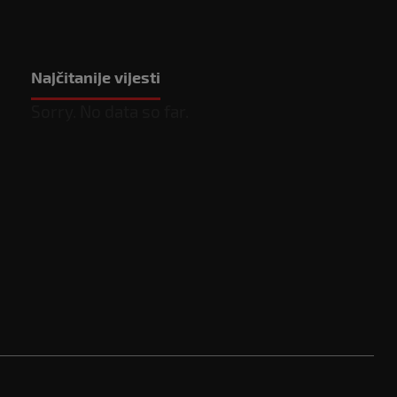
Najčitanije vijesti
Sorry. No data so far.