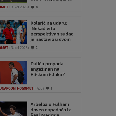
OMET
3. kol 2026
4
Kolarić na udaru:
‘Nekad vrlo
perspektivan sudac
je nastavio u svom
neuvjerljivom
OMET
3. kol 2026
2
izdanju’
Daliću propada
angažman na
Bliskom istoku?
UNARODNI NOGOMET
7:53
1
Arbeloa u Fulham
doveo napadača iz
Real Madrida