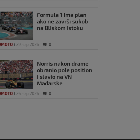
Formula 1 ima plan
ako ne završi sukob
na Bliskom Istoku
OMOTO
29. srp 2026
0
Norris nakon drame
obranio pole position
i slavio na VN
Mađarske
OMOTO
26. srp 2026
0