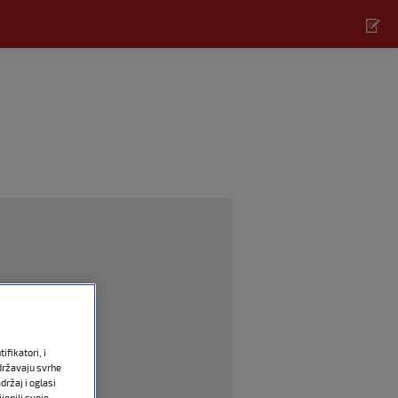
fikatori, i
državaju svrhe
držaj i oglasi
jenili svoje