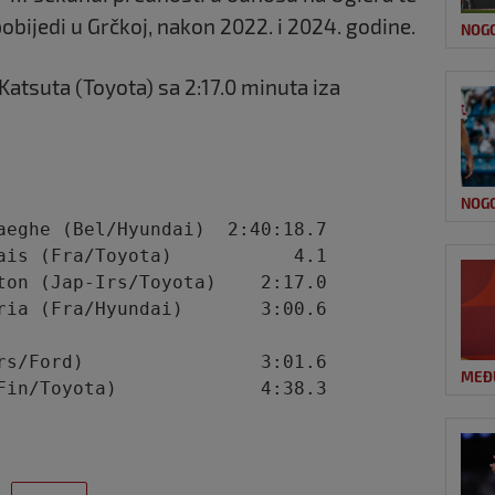
pobijedi u Grčkoj, nakon 2022. i 2024. godine.
NOG
atsuta (Toyota) sa 2:17.0 minuta iza
NOG
aeghe (Bel/Hyundai)  2:40:18.7

ais (Fra/Toyota)           4.1

ton (Jap-Irs/Toyota)    2:17.0

rs/Ford)                3:01.6

MEĐ
Fin/Toyota)             4:38.3