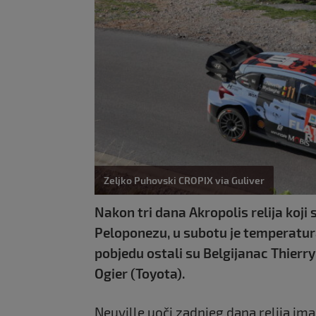
Zeljko Puhovski CROPIX via Guliver
Nakon tri dana Akropolis relija koji
Peloponezu, u subotu je temperatura 
pobjedu ostali su Belgijanac Thierry
Ogier (Toyota).
Neuville uoči zadnjeg dana relija im