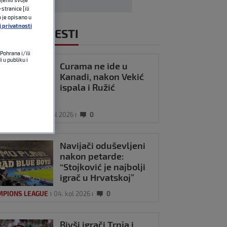
stranice [ili
o je opisano u
j privatnosti
NOVIJE VIJESTI
Pohrana i/ili
 u publiku i
Curama ne ide u
Kanadi, nakon Vekić
ispala i Ružić
TERS 1000
04. kol 2026
0
Navijači oduševljeni
nakon petarde:
“Stojković je najbolji
igrač u Hrvatskoj”
MPIONS LEAGUE
04. kol 2026
0
Bivši igrači Trnja i