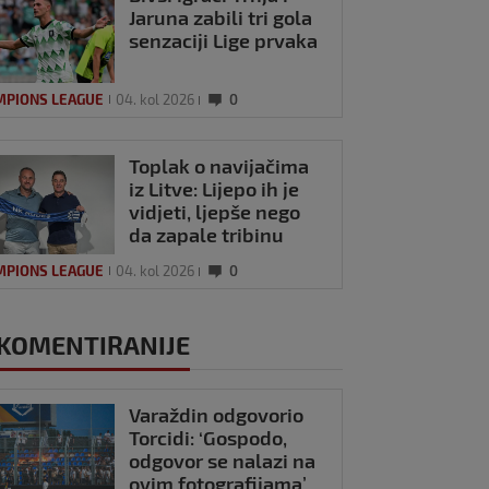
Jaruna zabili tri gola
senzaciji Lige prvaka
MPIONS LEAGUE
04. kol 2026
0
Toplak o navijačima
iz Litve: Lijepo ih je
vidjeti, ljepše nego
da zapale tribinu
MPIONS LEAGUE
04. kol 2026
0
KOMENTIRANIJE
Varaždin odgovorio
Torcidi: ‘Gospodo,
odgovor se nalazi na
ovim fotografijama’