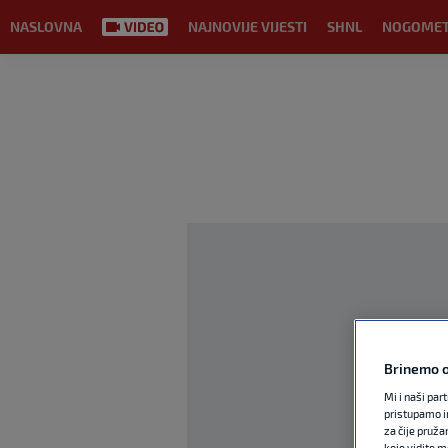
NASLOVNA
NAJNOVIJE VIJESTI
SHNL
NOGOME
Brinemo o
Mi i naši par
pristupamo i
za čije pruža
koje vidite m