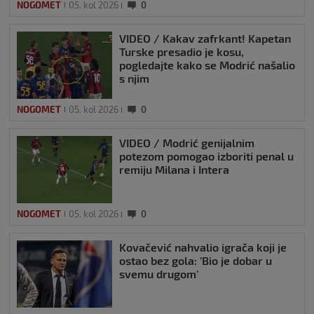
NOGOMET
05. kol 2026
0
VIDEO / Kakav zafrkant! Kapetan
Turske presadio je kosu,
pogledajte kako se Modrić našalio
s njim
NOGOMET
05. kol 2026
0
VIDEO / Modrić genijalnim
potezom pomogao izboriti penal u
remiju Milana i Intera
NOGOMET
05. kol 2026
0
Kovačević nahvalio igrača koji je
ostao bez gola: 'Bio je dobar u
svemu drugom'