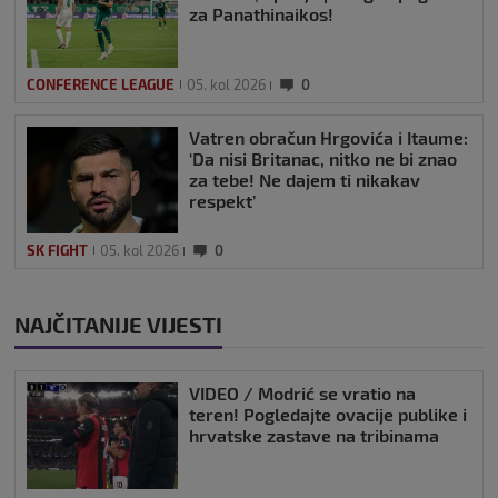
za Panathinaikos!
CONFERENCE LEAGUE
05. kol 2026
0
Vatren obračun Hrgovića i Itaume:
‘Da nisi Britanac, nitko ne bi znao
za tebe! Ne dajem ti nikakav
respekt’
SK FIGHT
05. kol 2026
0
NAJČITANIJE VIJESTI
VIDEO / Modrić se vratio na
teren! Pogledajte ovacije publike i
hrvatske zastave na tribinama