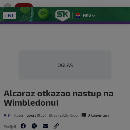
SportKlub
Instaliraj
Sport portal
HRV
GET - On the Google Play
OGLAS
Alcaraz otkazao nastup na
Wimbledonu!
ATP
Autor:
Sport Klub
19. svi 2026
16:55
0 komentara
Podijeli :