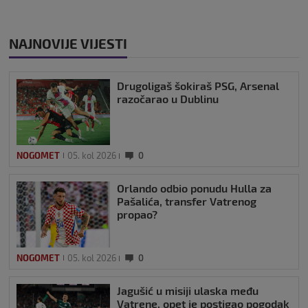
NAJNOVIJE VIJESTI
Drugoligaš šokiraš PSG, Arsenal
razočarao u Dublinu
NOGOMET
05. kol 2026
0
Orlando odbio ponudu Hulla za
Pašalića, transfer Vatrenog
propao?
NOGOMET
05. kol 2026
0
Jagušić u misiji ulaska među
Vatrene, opet je postigao pogodak