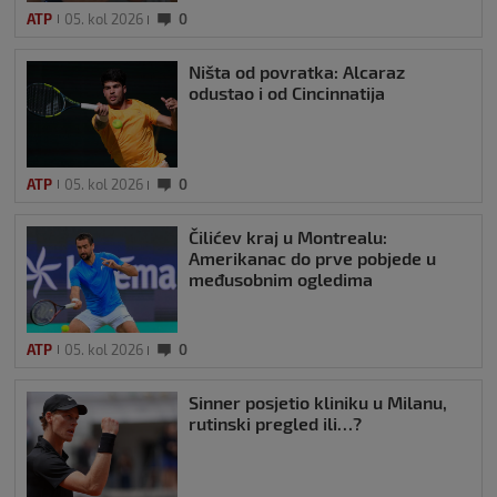
ATP
05. kol 2026
0
Ništa od povratka: Alcaraz
odustao i od Cincinnatija
ATP
05. kol 2026
0
Čilićev kraj u Montrealu:
Amerikanac do prve pobjede u
međusobnim ogledima
ATP
05. kol 2026
0
Sinner posjetio kliniku u Milanu,
rutinski pregled ili…?