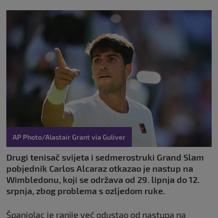
AP Photo/Alastair Grant via Guliver
Drugi tenisač svijeta i sedmerostruki Grand Slam
pobjednik Carlos Alcaraz otkazao je nastup na
Wimbledonu, koji se održava od 29. lipnja do 12.
srpnja, zbog problema s ozljedom ruke.
Španjolac je ranije već odustao od nastupa na