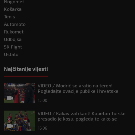
Nogomet
Košarka
Tenis
Automoto
Rukomet
Odbojka
SK Fight
Ostalo
Najčitanije vijesti
VIDEO / Modrić se vratio na teren!
Pogledajte ovacije publike i hrvatske
zastave na tribinama
15:00
VIDEO / Kakav zafrkant! Kapetan Turske
presadio je kosu, pogledajte kako se
Modrić našalio s njim
16:06