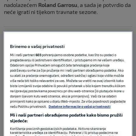
nadolazećem
Roland Garrosu
, a sada je potvrdio da
neće igrati ni tijekom travnate sezone.
Čilić za SK: Osjećam da mogu do
velikog rezultata, a Sinner je kao
Brinemo o vašoj privatnosti
Đoković
Mi i naši partneri
603
pohranjujemo osobne podatke, kao što su podaci o
pregledavanju ili jedinstveni identifikatori, i pristupamo im na vašem uređaju.
Odabirom opcije Prihvaćam omogućit ćete tehnologije praćenja koje
ATP
19. svi 2026
0
podržavaju svrhe za čije pružanje mi i naši partneri obrađujemo podatke. Ako
su alati za praćenje onemogućeni, određeni sadržaj i oglasi koje vidite možda
više neće biti toliko relevantni za vas. Možete se vratiti na ovaj izbornik kako
biste izmijenili svoje odabire ili povukli pristanak u bilo kojem trenutku klikom
VIDEO / Sinner pokorio Rim i ušao
na Upravljaj postavkama poveznicu pri dnu web-stranice [ili plutajuće ikone u
u povijest
donjem lijevom kutu web stranice, ako je primjenjivo]. Vaši će se odabiri
primijeniti kako je opisano u dijelu Web-mjesto. Za više pojedinosti pogledajte
našu Politiku privatnosti.
Dodatne informacije o vašoj privatnosti
Mi i naši partneri obrađujemo podatke kako bismo pružili
MASTERS 1000
17. svi 2026
1
sljedeće:
Korištenje preciznih geolokacijskih podataka. Aktivno skeniranje
Alcaraz
je vijest objavio putem društvenih mreža te
karakteristika uređaja za identifikaciju. Pohrana i/ili pristup podacima na