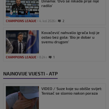
Dinama: ‘Ovo se nikada prije nije
radilo’
CHAMPIONS LEAGUE
4. kol 2026
2
Kovačević nahvalio igrača koji je
ostao bez gola: ‘Bio je dobar u
svemu drugom’
CHAMPIONS LEAGUE
8:24
1
NAJNOVIJE VIJESTI - ATP
VIDEO / Suze koje su obišle svijet:
Tenisač se slomio nakon poraza