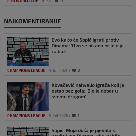
FIFA WORLD CUP
10:36
0
NAJKOMENTIRANIJE
Evo kako će Sopić igrati protiv
Dinama: ‘Ovo se nikada prije nije
radilo’
CHAMPIONS LEAGUE
4. kol 2026
2
Kovačević nahvalio igrača koji je
ostao bez gola: ‘Bio je dobar u
svemu drugom’
CHAMPIONS LEAGUE
5. kol 2026
1
Sopić: Moja duša je pjevala s
navijačima Dinama, nije mi bilo