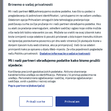
U prvom pojedinačnom meču Matteo Berrettini (ATP
Brinemo o vašoj privatnosti
– 35.) je svladao Botica van de Zandschulpa (ATP –
Mi i naši partneri
603
pohranjujemo osobne podatke, kao što su podaci o
80.) sa 6-4, 6-2.
pregledavanju ili jedinstveni identifikatori, i pristupamo im na vašem uređaju.
Odabirom opcije Prihvaćam omogućit ćete tehnologije praćenja koje
podržavaju svrhe za čije pružanje mi i naši partneri obrađujemo podatke. Ako
Sinner je šestom pobjedom u šest međusobnih
su alati za praćenje onemogućeni, određeni sadržaj i oglasi koje vidite možda
dvoboja s Griekspoorom Italiji donio ukupno treći
više neće biti toliko relevantni za vas. Možete se vratiti na ovaj izbornik kako
biste izmijenili svoje odabire ili povukli pristanak u bilo kojem trenutku klikom
trijumf u Davis Cupu. Talijani su postali deveta nacija
na Upravljaj postavkama poveznicu pri dnu web-stranice [ili plutajuće ikone u
koja je uspjela obraniti naslov. Posljednja koja je
donjem lijevom kutu web stranice, ako je primjenjivo]. Vaši će se odabiri
dvije godine zaredom osvajala veliki srebrni pehar
primijeniti kako je opisano u dijelu Web-mjesto. Za više pojedinosti pogledajte
našu Politiku privatnosti.
Dodatne informacije o vašoj privatnosti
bila je Češka (2012. i 2013.), a kroz povijest su to još
Mi i naši partneri obrađujemo podatke kako bismo pružili
činile reprezentacije SAD-a, Velike Britanije,
sljedeće:
Francuske, Australije, Švedske, Njemačke i
Korištenje preciznih geolokacijskih podataka. Aktivno skeniranje
Španjolske.
karakteristika uređaja za identifikaciju. Pohrana i/ili pristup podacima na
uređaju. Personalizirano oglašavanje i sadržaj, mjerenje oglašavanja i
sadržaja, uvidi u publiku i razvoj usluga.
Prije četiri dana su u Malagi i talijanske tenisačice
Popis partnera (dobavljača)
osvojile pehar u Billie Jean King Cupu.
Prikaži svrhe
Prihvaćam
Gledatelji u Hrvatskoj program regionalnog
sportskog kanala Sport Klub i ubuduće će moći