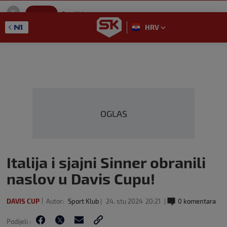
SportKlub
Instaliraj
Sport portal
HRV
GET - On the Google Play
OGLAS
Italija i sjajni Sinner obranili
naslov u Davis Cupu!
DAVIS CUP
Autor:
Sport Klub
24. stu 2024
20:21
0 komentara
Podijeli :