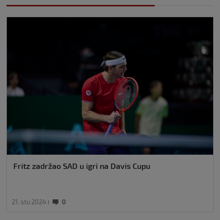
Fritz zadržao SAD u igri na Davis Cupu
21. stu 2024
0