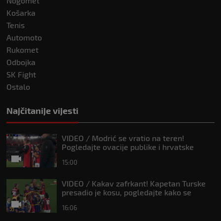
Nogomet
Košarka
Tenis
Automoto
Rukomet
Odbojka
SK Fight
Ostalo
Najčitanije vijesti
VIDEO / Modrić se vratio na teren!
Pogledajte ovacije publike i hrvatske
zastave na tribinama
15:00
VIDEO / Kakav zafrkant! Kapetan Turske
presadio je kosu, pogledajte kako se
Modrić našalio s njim
16:06