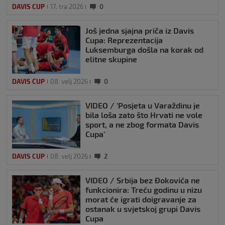
DAVIS CUP
17. tra 2026
0
Još jedna sjajna priča iz Davis
Cupa: Reprezentacija
Luksemburga došla na korak od
elitne skupine
DAVIS CUP
08. velj 2026
0
VIDEO / ‘Posjeta u Varaždinu je
bila loša zato što Hrvati ne vole
sport, a ne zbog formata Davis
Cupa’
DAVIS CUP
08. velj 2026
2
VIDEO / Srbija bez Đokovića ne
funkcionira: Treću godinu u nizu
morat će igrati doigravanje za
ostanak u svjetskoj grupi Davis
Cupa