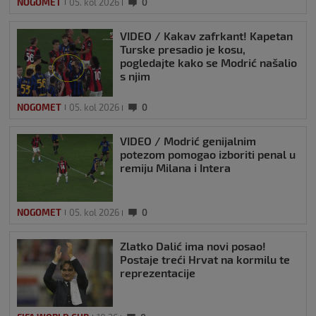
NOGOMET
05. kol 2026
0
VIDEO / Kakav zafrkant! Kapetan
Turske presadio je kosu,
pogledajte kako se Modrić našalio
s njim
NOGOMET
05. kol 2026
0
VIDEO / Modrić genijalnim
potezom pomogao izboriti penal u
remiju Milana i Intera
NOGOMET
05. kol 2026
0
Zlatko Dalić ima novi posao!
Postaje treći Hrvat na kormilu te
reprezentacije