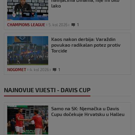
lako
CHAMPIONS LEAGUE
5. kol 2026
1
Kaos nakon derbija: Varaždin
povukao radikalan potez protiv
Torcide
NOGOMET
4. kol 2026
1
NAJNOVIJE VIJESTI - DAVIS CUP
Samo na SK: Njemačka u Davis
Cupu dočekuje Hrvatsku u Halleu