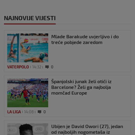
NAJNOVIJE VIJESTI
Mlade Barakude uvjerljivo i do
treće pobjede zaredom
VATERPOLO
14:32
0
Španjolski junak želi otići iz
Barcelone? Želi ga najbolja
momčad Europe
LA LIGA
14:08
0
Ubijen je David Owori (27), jedan
od najboljih nogometaša iz