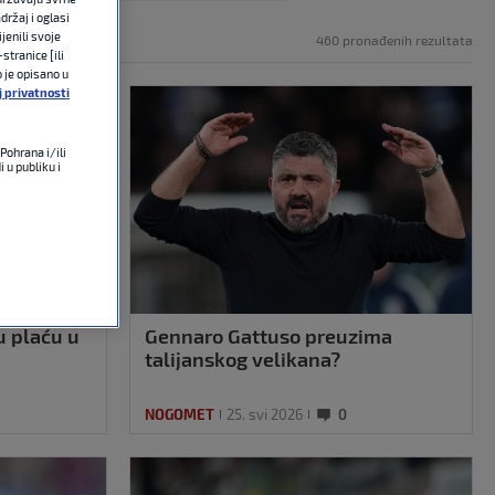
držaj i oglasi
jenili svoje
460 pronađenih rezultata
stranice [ili
o je opisano u
j privatnosti
Pohrana i/ili
 u publiku i
u plaću u
Gennaro Gattuso preuzima
talijanskog velikana?
NOGOMET
25. svi 2026
0