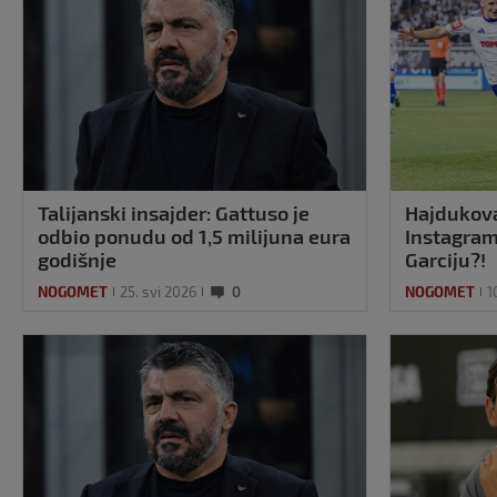
Talijanski insajder: Gattuso je
Hajdukov
odbio ponudu od 1,5 milijuna eura
Instagram
godišnje
Garciju?!
NOGOMET
25. svi 2026
0
NOGOMET
1