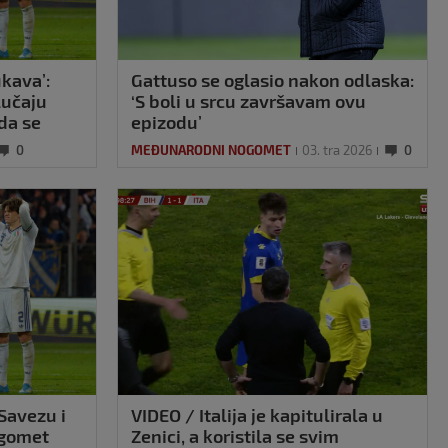
ukava’:
Gattuso se oglasio nakon odlaska:
slučaju
‘S boli u srcu završavam ovu
da se
epizodu’
0
MEĐUNARODNI NOGOMET
03. tra 2026
0
 Savezu i
VIDEO / Italija je kapitulirala u
ogomet
Zenici, a koristila se svim