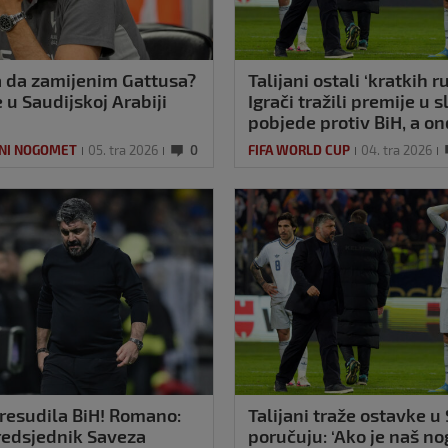
Ja da zamijenim Gattusa?
Talijani ostali ‘kratkih r
e u Saudijskoj Arabiji
Igrači tražili premije u 
pobjede protiv BiH, a on
ukazao Gattuso
NI NOGOMET
05. tra 2026
0
FIFA WORLD CUP
04. tra 2026
resudila BiH! Romano:
Talijani traže ostavke u
predsjednik Saveza
poručuju: ‘Ako je naš n