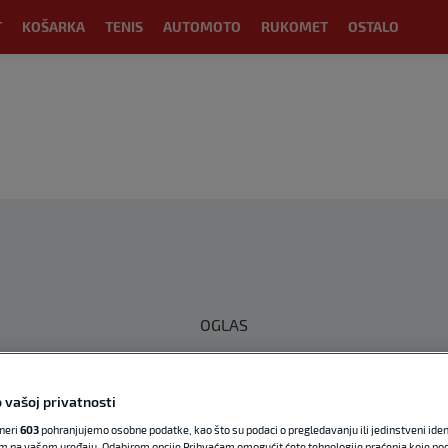
T
KOŠARKA
TENIS
AUTOMOTO
RUKOMET
OSTALO
OGLAS
 vašoj privatnosti
tneri
603
pohranjujemo osobne podatke, kao što su podaci o pregledavanju ili jedinstveni identi
m na vašem uređaju. Odabirom opcije Prihvaćam omogućit ćete tehnologije praćenja koje po