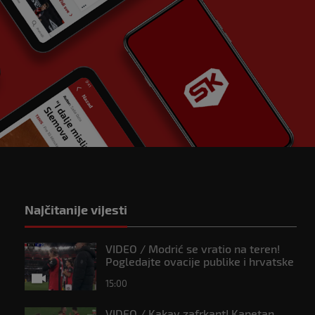
Najčitanije vijesti
VIDEO / Modrić se vratio na teren!
Pogledajte ovacije publike i hrvatske
zastave na tribinama
15:00
VIDEO / Kakav zafrkant! Kapetan