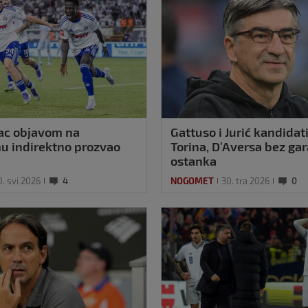
ac objavom na
Gattuso i Jurić kandidat
u indirektno prozvao
Torina, D’Aversa bez gar
ostanka
0. svi 2026
4
NOGOMET
30. tra 2026
0