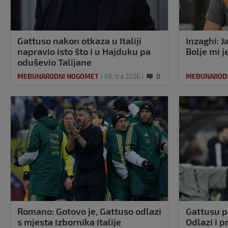
Gattuso nakon otkaza u Italiji
Inzaghi: 
napravio isto što i u Hajduku pa
Bolje mi j
oduševio Talijane
MEĐUNARODNI NOGOMET
06. tra 2026
0
MEĐUNAROD
Romano: Gotovo je, Gattuso odlazi
Gattusu p
s mjesta izbornika Italije
Odlazi i 