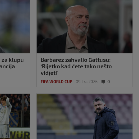
i za klupu
Barbarez zahvalio Gattusu:
ancija
‘Rijetko kad ćete tako nešto
vidjeti’
FIFA WORLD CUP
09. tra 2026
0