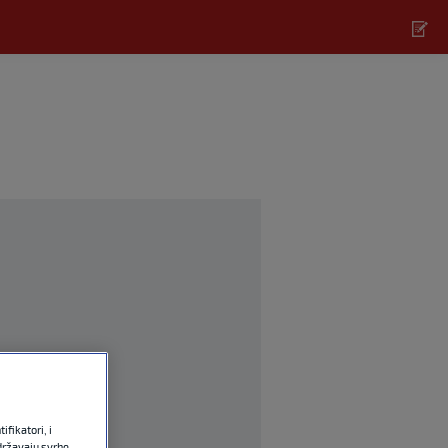
fikatori, i
državaju svrhe