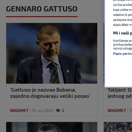
za čije pruža
GENNARO GATTUSO
koje vidite m
odabire ili p
plutajuće iko
dijelu Web-mj
Mi i naši
Korištenje pr
pristup podac
razvoj uslug
Popis partn
‘Gattuso je nazvao Bobana,
Talijani: 
zajedno dogovaraju veliki posao’
jednog od
NOGOMET
19. srp 2026
0
NOGOMET
1