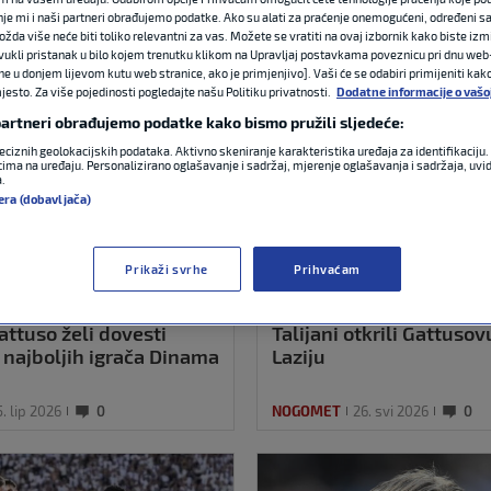
nje mi i naši partneri obrađujemo podatke. Ako su alati za praćenje onemogućeni, određeni sa
ožda više neće biti toliko relevantni za vas. Možete se vratiti na ovaj izbornik kako biste izmi
ovukli pristanak u bilo kojem trenutku klikom na Upravljaj postavkama poveznicu pri dnu web-
ne u donjem lijevom kutu web stranice, ako je primjenjivo]. Vaši će se odabiri primijeniti kak
esto. Za više pojedinosti pogledajte našu Politiku privatnosti.
Dodatne informacije o vašo
 partneri obrađujemo podatke kako bismo pružili sljedeće:
eciznih geolokacijskih podataka. Aktivno skeniranje karakteristika uređaja za identifikaciju. 
ima na uređaju. Personalizirano oglašavanje i sadržaj, mjerenje oglašavanja i sadržaja, uvidi
a.
era (dobavljača)
Prikaži svrhe
Prihvaćam
Gattuso želi dovesti
Talijani otkrili Gattusov
 najboljih igrača Dinama
Laziju
5. lip 2026
0
NOGOMET
26. svi 2026
0