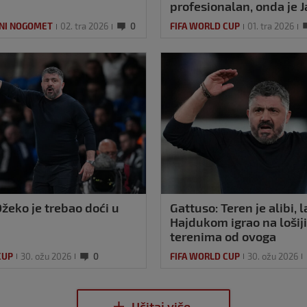
profesionalan, onda je 
Sinner amater’
NI NOGOMET
02. tra 2026
0
FIFA WORLD CUP
01. tra 2026
žeko je trebao doći u
Gattuso: Teren je alibi, 
Hajdukom igrao na lošij
terenima od ovoga
CUP
30. ožu 2026
0
FIFA WORLD CUP
30. ožu 2026