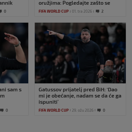
Jannik
oružjima: Pogledajte zašto se
heroj BiH naljutio na Gattusa
0
FIFA WORLD CUP
01. tra 2026
2
lani sam s
Gatussov prijatelj pred BiH: ‘Dao
im
mi je obećanje, nadam se da će ga
ispuniti’
0
FIFA WORLD CUP
29. ožu 2026
0