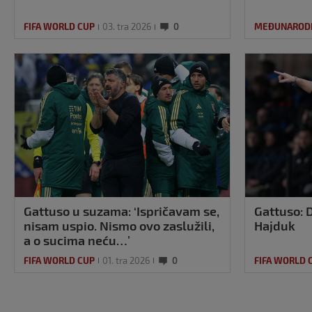
FIFA WORLD CUP
03. tra 2026
0
MEĐUNAROD
Gattuso u suzama: ‘Ispričavam se,
Gattuso: D
nisam uspio. Nismo ovo zaslužili,
Hajduk
a o sucima neću…’
FIFA WORLD CUP
01. tra 2026
0
FIFA WORLD 