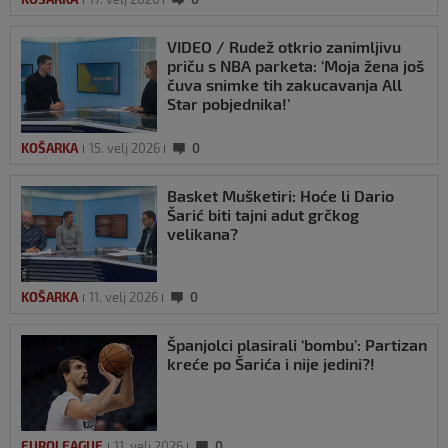
VIDEO / Rudež otkrio zanimljivu
priču s NBA parketa: ‘Moja žena još
čuva snimke tih zakucavanja All
Star pobjednika!’
KOŠARKA
15. velj 2026
0
Basket Mušketiri: Hoće li Dario
Šarić biti tajni adut grčkog
velikana?
KOŠARKA
11. velj 2026
0
Španjolci plasirali ‘bombu’: Partizan
kreće po Šarića i nije jedini?!
EUROLEAGUE
11. velj 2026
0