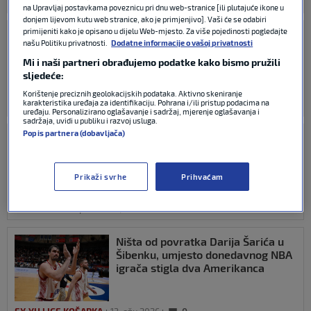
EX-YU LIGE KOŠARKA
17. lip 2026
0
na Upravljaj postavkama poveznicu pri dnu web-stranice [ili plutajuće ikone u
donjem lijevom kutu web stranice, ako je primjenjivo]. Vaši će se odabiri
primijeniti kako je opisano u dijelu Web-mjesto. Za više pojedinosti pogledajte
Dario Šarić i službeno se vratio u
našu Politiku privatnosti.
Dodatne informacije o vašoj privatnosti
europskog velikana
Mi i naši partneri obrađujemo podatke kako bismo pružili
sljedeće:
Korištenje preciznih geolokacijskih podataka. Aktivno skeniranje
karakteristika uređaja za identifikaciju. Pohrana i/ili pristup podacima na
KOŠARKA
16. lip 2026
0
uređaju. Personalizirano oglašavanje i sadržaj, mjerenje oglašavanja i
sadržaja, uvidi u publiku i razvoj usluga.
Popis partnera (dobavljača)
Misteriozna poruka potaknula
glasine: Šarić se vraća u Europu?
Prikaži svrhe
Prihvaćam
KOŠARKA
16. lip 2026
0
Ništa od povratka Darija Šarića u
Šibenku, umjesto donedavnog NBA
igrača stigla dva Amerikanca