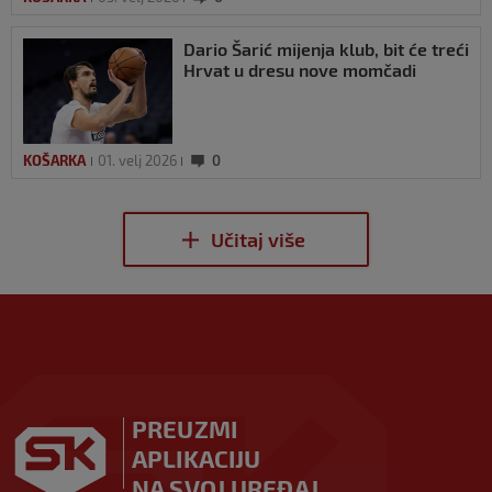
Dario Šarić mijenja klub, bit će treći
Hrvat u dresu nove momčadi
KOŠARKA
01. velj 2026
0
PREUZMI
APLIKACIJU
NA SVOJ UREĐAJ