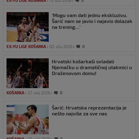
EX-YU LIGE KOŠARKA
13. ožu 2026
0
‘Mogu vam dati jednu ekskluzivu.
Šarić nam se javio i najavio dolazak
na trening…’
EX-YU LIGE KOŠARKA
02. ožu 2026
0
Hrvatski košarkaši svladali
Njemačku u dramatičnoj utakmici u
Draženovom domu!
KOŠARKA
27. velj 2026
0
Šarić: Hrvatska reprezentacija je
nešto najviše za sve nas