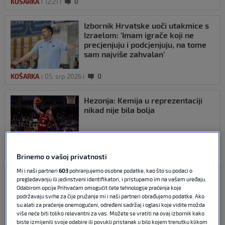
KOŠARKA
12:21
0
Izbornik Hrvatske uoči utakmice s
Izraelom: ‘Imam igrače koji ne
precjenjuju i podcjenjuju, na tome
sam najviše zahvalan’
KOŠARKA
05. srp 2026
0
Hezonja: Kemija u reprezentaciji
nikad nije bila bolja
KOŠARKA
22. lip 2026
0
Brinemo o vašoj privatnosti
Mi i naši partneri
603
pohranjujemo osobne podatke, kao što su podaci o
VIDEO / Cibona je napravilo čudo!
pregledavanju ili jedinstveni identifikatori, i pristupamo im na vašem uređaju.
Odabirom opcije Prihvaćam omogućit ćete tehnologije praćenja koje
podržavaju svrhe za čije pružanje mi i naši partneri obrađujemo podatke. Ako
su alati za praćenje onemogućeni, određeni sadržaj i oglasi koje vidite možda
više neće biti toliko relevantni za vas. Možete se vratiti na ovaj izbornik kako
biste izmijenili svoje odabire ili povukli pristanak u bilo kojem trenutku klikom