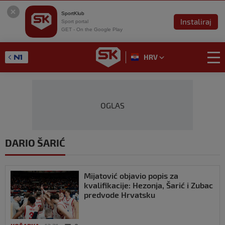
SportKlub
Instaliraj
Sport portal
GET - On the Google Play
HRV
OGLAS
DARIO ŠARIĆ
Mijatović objavio popis za
kvalifikacije: Hezonja, Šarić i Zubac
predvode Hrvatsku