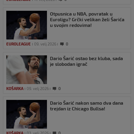
Otpusnica u NBA, povratak u
Euroligu? Grčki velikan želi Šarića
u svojim redovima!
EUROLEAGUE
09. velj 2026
0
Dario Šarić ostao bez kluba, sada
je slobodan igrač
KOŠARKA
09. velj 2026
0
Dario Šarić nakon samo dva dana
trejdan iz Chicago Bullsa!
KOŠARKA
03. velj 2026
0