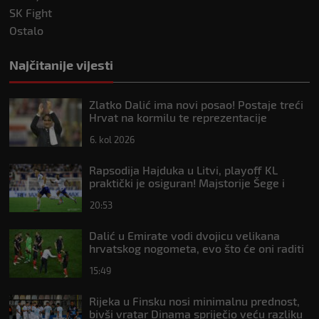
SK Fight
Ostalo
Najčitanije vijesti
Zlatko Dalić ima novi posao! Postaje treći
Hrvat na kormilu te reprezentacije
6. kol 2026
Rapsodija Hajduka u Litvi, playoff KL
praktički je osiguran! Majstorije Šege i
Pajazitija
20:53
Dalić u Emirate vodi dvojicu velikana
hrvatskog nogometa, evo što će oni raditi
15:49
Rijeka u Finsku nosi minimalnu prednost,
bivši vratar Dinama spriječio veću razliku