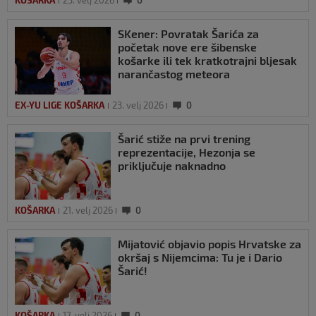
KOŠARKA
23. velj 2026
0
SKener: Povratak Šarića za
početak nove ere šibenske
košarke ili tek kratkotrajni bljesak
narančastog meteora
EX-YU LIGE KOŠARKA
23. velj 2026
0
Šarić stiže na prvi trening
reprezentacije, Hezonja se
priključuje naknadno
KOŠARKA
21. velj 2026
0
Mijatović objavio popis Hrvatske za
okršaj s Nijemcima: Tu je i Dario
Šarić!
KOŠARKA
17. velj 2026
0