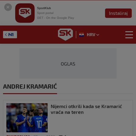
SportKlub
Instaliraj
Sport portal
GET - On the Google Play
HRV
OGLAS
ANDREJ KRAMARIĆ
Nijemci otkrili kada se Kramarić
vraća na teren