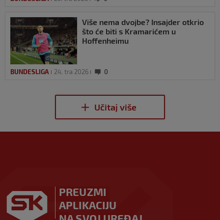
Više nema dvojbe? Insajder otkrio
što će biti s Kramarićem u
Hoffenheimu
BUNDESLIGA
24. tra 2026
0
PREUZMI
APLIKACIJU
NA SVOJ UREĐAJ