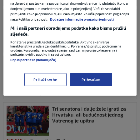
NOGOMET
09. srp 2026
2
na Upravljaj postavkama poveznicu pri dnu web-stranice [ili plutajuće ikone u
donjem lijevom kutu web stranice, ako je primjenjivo]. Vaši će se odabiri
primijeniti kako je opisano u dijelu Web-mjesto. Za više pojedinosti pogledajte
Kramarić je uspješno operiran:
našu Politiku privatnosti.
Dodatne informacije o vašoj privatnosti
Javio se fotografijom iz bolnice
Mi i naši partneri obrađujemo podatke kako bismo pružili
sljedeće:
Korištenje preciznih geolokacijskih podataka. Aktivno skeniranje
karakteristika uređaja za identifikaciju. Pohrana i/ili pristup podacima na
NOGOMET
08. srp 2026
0
uređaju. Personalizirano oglašavanje i sadržaj, mjerenje oglašavanja i
sadržaja, uvidi u publiku i razvoj usluga.
Popis partnera (dobavljača)
Kramarić otkrio hoće li još igrati za
Hrvatsku i poručio: ‘Idem na
operaciju’
Prikaži svrhe
Prihvaćam
NOGOMET
06. srp 2026
1
Tri senatora i dalje žele igrati za
Hrvatsku, ali budućnost jednog
Vatrenog je upitna