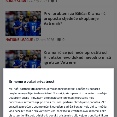
BUNDESLIGA
27. srp 2026
1
Prvi problem za Bilića: Kramarić
propušta sljedeće okupljanje
Vatrenih?
NATIONS LEAGUE
12. srp 2026
0
Kramarić se još neće oprostiti od
Hrvatske, evo dokad navodno misli
igrati za Vatrene
BUNDESLIGA
11. srp 2026
0
Brinemo o vašoj privatnosti
Mi i naši partneri
603
pohranjujemo osobne podatke, kao što su podaci o
Perišić i Kramarić jedini su se na
pregledavanju ili jedinstveni identifikatori, i pristupamo im na vašem uređaju.
društvenim mrežima oprostili od
Odabirom opcije Prihvaćam omogućit ćete tehnologije praćenja koje
Dalića
podržavaju svrhe za čije pružanje mi i naši partneri obrađujemo podatke. Ako
su alati za praćenje onemogućeni, određeni sadržaj i oglasi koje vidite možda
više neće biti toliko relevantni za vas. Možete se vratiti na ovaj izbornik kako
biste izmijenili svoje odabire ili povukli pristanak u bilo kojem trenutku klikom