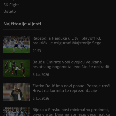
SK Fight
Ostalo
Najčitanije vijesti
Rapsodija Hajduka u Litvi, playoff KL
praktički je osiguran! Majstorije Šege i
Pajazitija
20:53
Dalić u Emirate vodi dvojicu velikana
hrvatskog nogometa, evo što će oni raditi
6. kol 2026
Zlatko Dalić ima novi posao! Postaje treći
Hrvat na kormilu te reprezentacije
6. kol 2026
Rijeka u Finsku nosi minimalnu prednost,
bivši vratar Dinama spriječio veću razliku