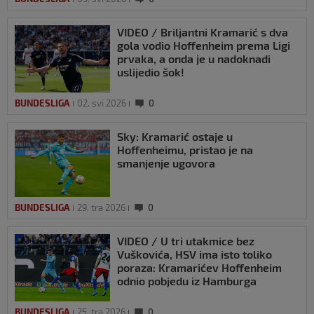
VIDEO / Briljantni Kramarić s dva
gola vodio Hoffenheim prema Ligi
prvaka, a onda je u nadoknadi
uslijedio šok!
BUNDESLIGA
02. svi 2026
0
Sky: Kramarić ostaje u
Hoffenheimu, pristao je na
smanjenje ugovora
BUNDESLIGA
29. tra 2026
0
VIDEO / U tri utakmice bez
Vuškovića, HSV ima isto toliko
poraza: Kramarićev Hoffenheim
odnio pobjedu iz Hamburga
BUNDESLIGA
25. tra 2026
0