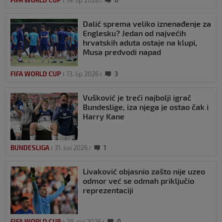
FIFA WORLD CUP
19. lip 2026
0
Dalić sprema veliko iznenađenje za
Englesku? Jedan od najvećih
hrvatskih aduta ostaje na klupi,
Musa predvodi napad
FIFA WORLD CUP
13. lip 2026
3
Vušković je treći najbolji igrač
Bundeslige, iza njega je ostao čak i
Harry Kane
BUNDESLIGA
31. svi 2026
1
Livaković objasnio zašto nije uzeo
odmor već se odmah priključio
reprezentaciji
FIFA WORLD CUP
28. svi 2026
0