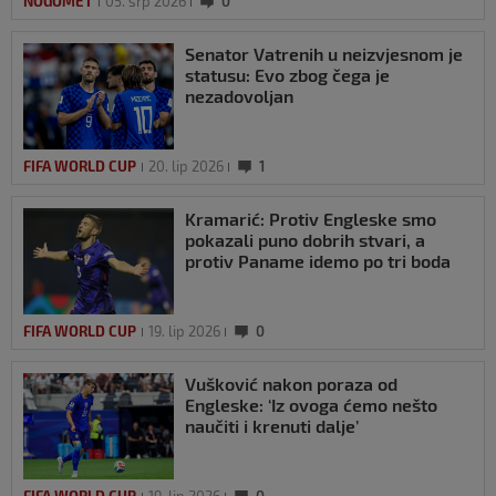
NOGOMET
05. srp 2026
0
Senator Vatrenih u neizvjesnom je
statusu: Evo zbog čega je
nezadovoljan
FIFA WORLD CUP
20. lip 2026
1
Kramarić: Protiv Engleske smo
pokazali puno dobrih stvari, a
protiv Paname idemo po tri boda
FIFA WORLD CUP
19. lip 2026
0
Vušković nakon poraza od
Engleske: ‘Iz ovoga ćemo nešto
naučiti i krenuti dalje’