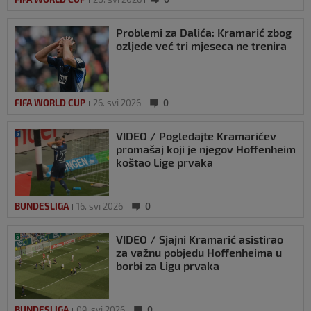
Problemi za Dalića: Kramarić zbog
ozljede već tri mjeseca ne trenira
FIFA WORLD CUP
26. svi 2026
0
VIDEO / Pogledajte Kramarićev
promašaj koji je njegov Hoffenheim
koštao Lige prvaka
BUNDESLIGA
16. svi 2026
0
VIDEO / Sjajni Kramarić asistirao
za važnu pobjedu Hoffenheima u
borbi za Ligu prvaka
BUNDESLIGA
09. svi 2026
0