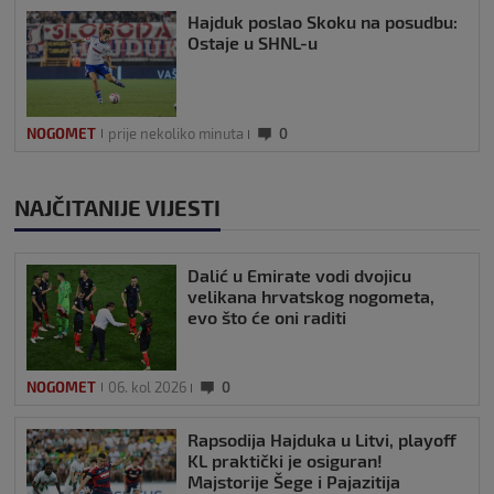
Hajduk poslao Skoku na posudbu:
Ostaje u SHNL-u
NOGOMET
prije nekoliko minuta
0
NAJČITANIJE VIJESTI
Dalić u Emirate vodi dvojicu
velikana hrvatskog nogometa,
evo što će oni raditi
NOGOMET
06. kol 2026
0
Rapsodija Hajduka u Litvi, playoff
KL praktički je osiguran!
Majstorije Šege i Pajazitija