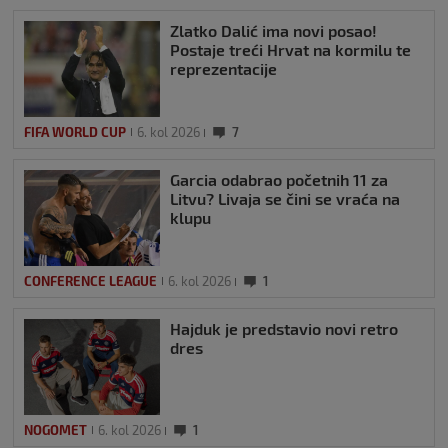
Zlatko Dalić ima novi posao!
Postaje treći Hrvat na kormilu te
reprezentacije
FIFA WORLD CUP
6. kol 2026
7
Garcia odabrao početnih 11 za
Litvu? Livaja se čini se vraća na
klupu
CONFERENCE LEAGUE
6. kol 2026
1
Hajduk je predstavio novi retro
dres
NOGOMET
6. kol 2026
1