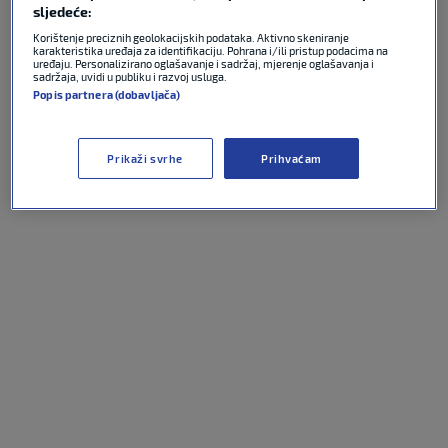
sljedeće:
Korištenje preciznih geolokacijskih podataka. Aktivno skeniranje
karakteristika uređaja za identifikaciju. Pohrana i/ili pristup podacima na
uređaju. Personalizirano oglašavanje i sadržaj, mjerenje oglašavanja i
sadržaja, uvidi u publiku i razvoj usluga.
Popis partnera (dobavljača)
Prikaži svrhe
Prihvaćam