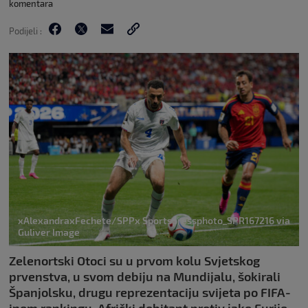
komentara
Podijeli :
xAlexandraxFechete/SPPx Sportspressphoto_SPR167216 via
Guliver Image
Zelenortski Otoci su u prvom kolu Svjetskog
prvenstva, u svom debiju na Mundijalu, šokirali
Španjolsku, drugu reprezentaciju svijeta po FIFA-
inom rankingu. Afrički debitant protiv jake Furije