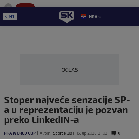
SportKlub
Instaliraj
Sport portal
HRV
GET - On the Google Play
OGLAS
Stoper najveće senzacije SP-
a u reprezentaciju je pozvan
preko LinkedIN-a
FIFA WORLD CUP
Autor:
Sport Klub
15. lip 2026
21:02
0