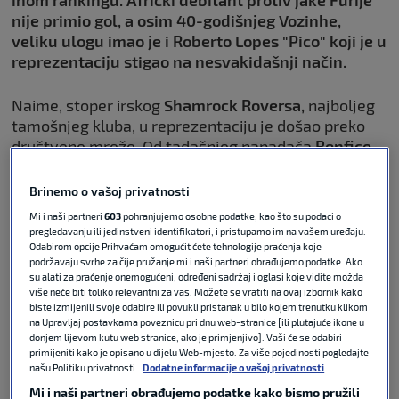
nije primio gol, a osim 40-godišnjeg Vozinhe,
veliku ulogu imao je i Roberto Lopes "Pico" koji je u
reprezentaciju stigao na nesvakidašnji način.
Naime, stoper irskog
Shamrock Roversa,
najboljeg
tamošnjeg kluba, u reprezentaciju je došao preko
društvene mreže. Od tadašnjeg napadača
Benfice
Aguasa
dobio je poruku na
LinkedIN-u
te je nakon
toga stigao u reprezentaciju za koju je odigrao 46
Brinemo o vašoj privatnosti
utakmica.
Mi i naši partneri
603
pohranjujemo osobne podatke, kao što su podaci o
pregledavanju ili jedinstveni identifikatori, i pristupamo im na vašem uređaju.
Odabirom opcije Prihvaćam omogućit ćete tehnologije praćenja koje
podržavaju svrhe za čije pružanje mi i naši partneri obrađujemo podatke. Ako
su alati za praćenje onemogućeni, određeni sadržaj i oglasi koje vidite možda
više neće biti toliko relevantni za vas. Možete se vratiti na ovaj izbornik kako
biste izmijenili svoje odabire ili povukli pristanak u bilo kojem trenutku klikom
na Upravljaj postavkama poveznicu pri dnu web-stranice [ili plutajuće ikone u
donjem lijevom kutu web stranice, ako je primjenjivo]. Vaši će se odabiri
primijeniti kako je opisano u dijelu Web-mjesto. Za više pojedinosti pogledajte
našu Politiku privatnosti.
Dodatne informacije o vašoj privatnosti
Mi i naši partneri obrađujemo podatke kako bismo pružili