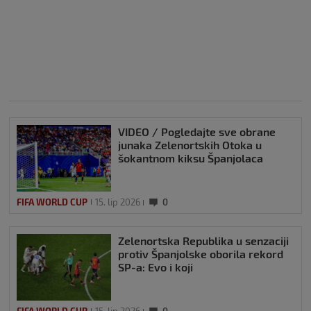
VIDEO / Pogledajte sve obrane
junaka Zelenortskih Otoka u
šokantnom kiksu Španjolaca
FIFA WORLD CUP
15. lip 2026
0
Zelenortska Republika u senzaciji
protiv Španjolske oborila rekord
SP-a: Evo i koji
FIFA WORLD CUP
15. lip 2026
0