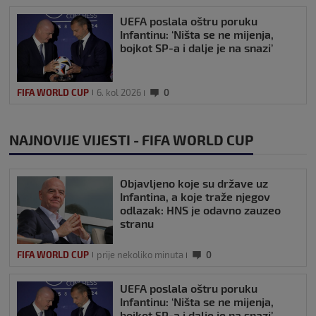
UEFA poslala oštru poruku
Infantinu: ‘Ništa se ne mijenja,
bojkot SP-a i dalje je na snazi’
FIFA WORLD CUP
6. kol 2026
0
NAJNOVIJE VIJESTI - FIFA WORLD CUP
Objavljeno koje su države uz
Infantina, a koje traže njegov
odlazak: HNS je odavno zauzeo
stranu
FIFA WORLD CUP
prije nekoliko minuta
0
UEFA poslala oštru poruku
Infantinu: ‘Ništa se ne mijenja,
bojkot SP-a i dalje je na snazi’