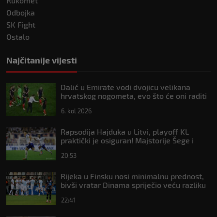
Rukomet
Odbojka
SK Fight
Ostalo
Najčitanije vijesti
Dalić u Emirate vodi dvojicu velikana
hrvatskog nogometa, evo što će oni raditi
6. kol 2026
Rapsodija Hajduka u Litvi, playoff KL
praktički je osiguran! Majstorije Šege i
Pajazitija
20:53
Rijeka u Finsku nosi minimalnu prednost,
bivši vratar Dinama spriječio veću razliku
22:41