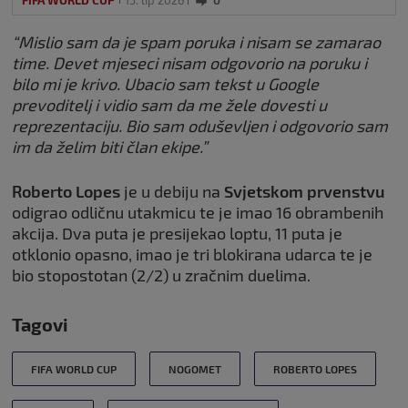
“Mislio sam da je spam poruka i nisam se zamarao
time. Devet mjeseci nisam odgovorio na poruku i
bilo mi je krivo. Ubacio sam tekst u Google
prevoditelj i vidio sam da me žele dovesti u
reprezentaciju. Bio sam oduševljen i odgovorio sam
im da želim biti član ekipe.”
Roberto Lopes
je u debiju na
Svjetskom prvenstvu
odigrao odličnu utakmicu te je imao 16 obrambenih
akcija. Dva puta je presijekao loptu, 11 puta je
otklonio opasno, imao je tri blokirana udarca te je
bio stopostotan (2/2) u zračnim duelima.
Tagovi
FIFA WORLD CUP
NOGOMET
ROBERTO LOPES