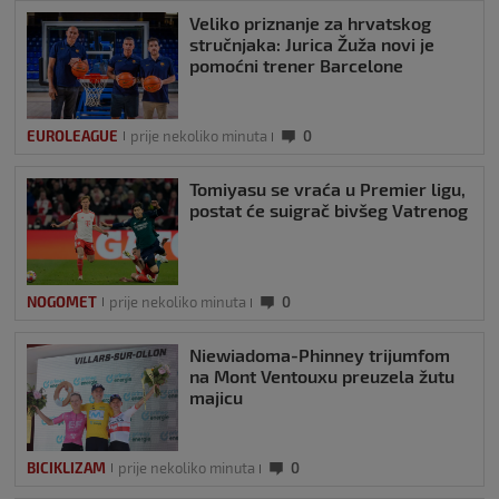
Veliko priznanje za hrvatskog
stručnjaka: Jurica Žuža novi je
pomoćni trener Barcelone
EUROLEAGUE
prije nekoliko minuta
0
Tomiyasu se vraća u Premier ligu,
postat će suigrač bivšeg Vatrenog
NOGOMET
prije nekoliko minuta
0
Niewiadoma-Phinney trijumfom
na Mont Ventouxu preuzela žutu
majicu
BICIKLIZAM
prije nekoliko minuta
0