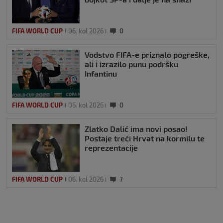
FIFA WORLD CUP
06. kol 2026
0
Vodstvo FIFA-e priznalo pogreške,
ali i izrazilo punu podršku
Infantinu
FIFA WORLD CUP
06. kol 2026
0
Zlatko Dalić ima novi posao!
Postaje treći Hrvat na kormilu te
reprezentacije
FIFA WORLD CUP
06. kol 2026
7