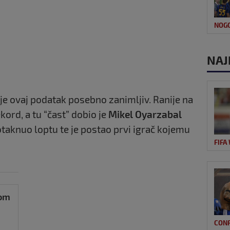
NOG
NAJ
 je ovaj podatak posebno zanimljiv. Ranije na
kord, a tu “čast” dobio je
Mikel Oyarzabal
otaknuo loptu te je postao prvi igrač kojemu
FIFA
kom
CON