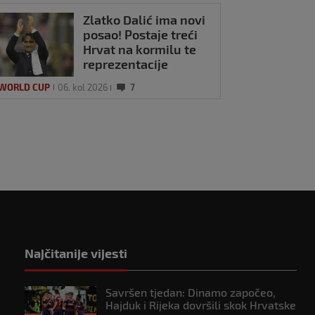
Zlatko Dalić ima novi
posao! Postaje treći
Hrvat na kormilu te
reprezentacije
 WORLD CUP
06. kol 2026
7
Najčitanije vijesti
Savršen tjedan: Dinamo započeo,
Hajduk i Rijeka dovršili skok Hrvatske