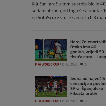
Ključan igrač u tom susretu bio je 4
sedam obrana, od toga šest unutar 16
na
SofaScore
što je samo za 0.3 man
Heroj Zelenortski
Otoka ima 40
godina, vrijedi 50
tisuća eura – i uo
se ne zove Vozinh
FIFA WORLD CUP
15. lip 2026
0
Jedna od najvećih
senzacija u povije
SP-a: Španjolska
kiksala protiv
afričkog debitant
FIFA WORLD CUP
15. lip 2026
0