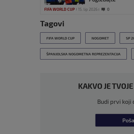
negativan rekord
FIFA WORLD CUP
15. lip 2026
0
Španjolca
Tagovi
FIFA WORLD CUP
NOGOMET
SP 2
ŠPANJOLSKA NOGOMETNA REPREZENTACIJA
KAKVO JE TVOJE
Budi prvi koji
Poša