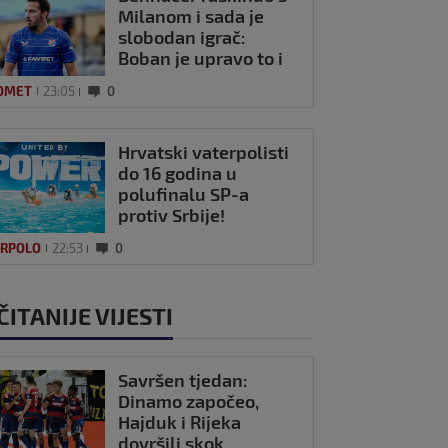
Milanom i sada je
slobodan igrač:
Boban je upravo to i
htio, ali…
OMET
23:05
0
Hrvatski vaterpolisti
do 16 godina u
polufinalu SP-a
protiv Srbije!
ERPOLO
22:53
0
ČITANIJE VIJESTI
Savršen tjedan:
Dinamo započeo,
Hajduk i Rijeka
dovršili skok