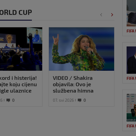
 WORLD CUP
FIFA
ord i histerija!
VIDEO / Shakira
UEFA
FIFA
jte koju cijenu
objavila: Ovo je
poru
igle ulaznice
službena himna
'Niš
le Svjetskog
ovogodišnjeg SP-a
bojk
26
0
07. svi 2026
0
06. ko
tva!
na s
FIFA