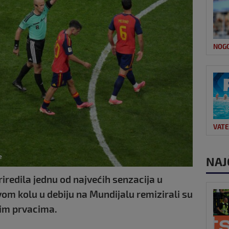
NOG
VAT
e
NAJ
riredila jednu od najvećih senzacija u
vom kolu u debiju na Mundijalu remizirali su
im prvacima.