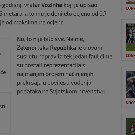
0-godišnji vratar
Vozinha
koji je upisao
CON
 metara, a to mu je donijelo ocjenu od 9.7
je od maksimalne ocjene.
No, to nije bilo sve. Naime,
Zelenortska Republika
je u ovom
h
susretu napravila tek jedan faul čime
CON
su postali reprezentacija s
pće
najmanjim brojem načinjenjih
a
prekršaja u povijesti vođenja
podataka na Svjetskom prvenstvu.
NOG
sti
a