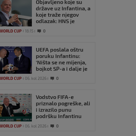
Objavljeno koje su
države uz Infantina, a
koje traže njegov
odlazak: HNS je
odavno zauzeo
 WORLD CUP
18:15
0
stranu
UEFA poslala oštru
poruku Infantinu:
‘Ništa se ne mijenja,
bojkot SP-a i dalje je
na snazi’
 poslala oštru
 WORLD CUP
06. kol 2026
0
ku Infantinu:
ta se ne mijenja,
ot SP-a i dalje je
Vodstvo FIFA-e
l 2026
0
nazi'
priznalo pogreške, ali
i izrazilo punu
podršku Infantinu
 WORLD CUP
06. kol 2026
0