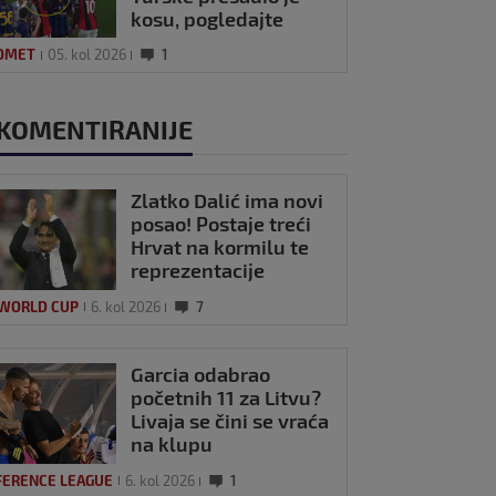
kosu, pogledajte
kako se Modrić
OMET
05. kol 2026
1
našalio s njim
KOMENTIRANIJE
Zlatko Dalić ima novi
posao! Postaje treći
Hrvat na kormilu te
reprezentacije
 WORLD CUP
6. kol 2026
7
Garcia odabrao
početnih 11 za Litvu?
Livaja se čini se vraća
na klupu
FERENCE LEAGUE
6. kol 2026
1