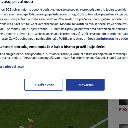
 vašoj privatnosti
tneri
603
pohranjujemo osobne podatke, kao što su podaci o pregledavanju ili jedinstveni identi
m na vašem uređaju. Odabirom opcije Prihvaćam omogućit ćete tehnologije praćenja koje po
NAJ
ublika u senzaciji
nje mi i naši partneri obrađujemo podatke. Ako su alati za praćenje onemogućeni, određeni sa
ožda više neće biti toliko relevantni za vas. Možete se vratiti na ovaj izbornik kako biste izmi
ovukli pristanak u bilo kojem trenutku klikom na Upravljaj postavkama poveznicu pri dnu web-
ke oborila rekord
ne u donjem lijevom kutu web stranice, ako je primjenjivo]. Vaši će se odabiri primijeniti kak
esto. Za više pojedinosti pogledajte našu Politiku privatnosti.
Dodatne informacije o vašo
 partneri obrađujemo podatke kako bismo pružili sljedeće:
eciznih geolokacijskih podataka. Aktivno skeniranje karakteristika uređaja za identifikaciju. 
ima na uređaju. Personalizirano oglašavanje i sadržaj, mjerenje oglašavanja i sadržaja, uvidi
a.
NOG
era (dobavljača)
0:27
0 komentara
Prikaži svrhe
Prihvaćam
MAS