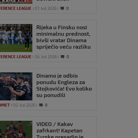
Hrvatske na ljestvici
FERENCE LEAGUE
07. kol 2026
0
Uefe
Rijeka u Finsku nosi
minimalnu prednost,
bivši vratar Dinama
spriječio veću razliku
FERENCE LEAGUE
06. kol 2026
0
Dinamo je odbio
ponudu Engleza za
Stojkovića! Evo koliko
su ponudili
OMET
02. kol 2026
0
VIDEO / Kakav
zafrkant! Kapetan
Turske presadio je