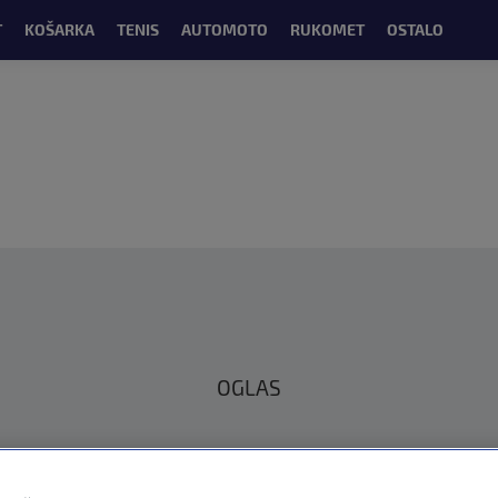
T
KOŠARKA
TENIS
AUTOMOTO
RUKOMET
OSTALO
OGLAS