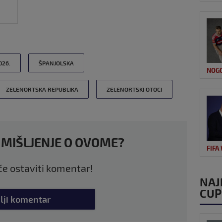
026.
ŠPANJOLSKA
NOG
ZELENORTSKA REPUBLIKA
ZELENORTSKI OTOCI
 MIŠLJENJE O OVOME?
FIFA
 će ostaviti komentar!
NAJ
CUP
lji komentar