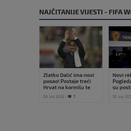
NAJČITANIJE VIJESTI - FIFA
Zlatko Dalić ima novi
Novi rek
posao! Postaje treći
Pogleda
Hrvat na kormilu te
su post
reprezentacije
za fina
06. kol 2026
7
18. srp 20
prvens