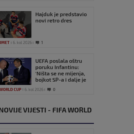
Hajduk je predstavio
novi retro dres
OMET
6. kol 2026
1
UEFA poslala oštru
poruku Infantinu:
‘Ništa se ne mijenja,
bojkot SP-a i dalje je
na snazi’
 WORLD CUP
6. kol 2026
0
NOVIJE VIJESTI - FIFA WORLD