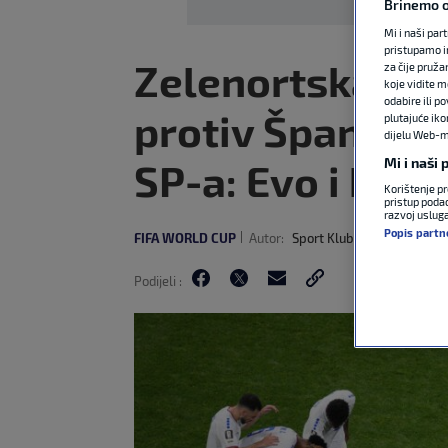
Brinemo o
Mi i naši par
pristupamo i
Zelenortska Rep
za čije pruža
koje vidite m
odabire ili p
protiv Španjols
plutajuće iko
dijelu Web-mj
Mi i naši
SP-a: Evo i koji
Korištenje pr
pristup podac
razvoj uslug
Popis partn
FIFA WORLD CUP
Autor:
Sport Klub
15. lip 2026
2
Podijeli :