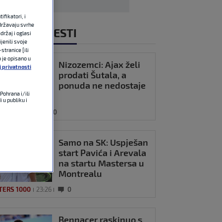
fikatori, i
državaju svrhe
NOVIJE VIJESTI
držaj i oglasi
jenili svoje
stranice [ili
o je opisano u
Nizozemci: Ajax želi
j privatnosti
prodati Šutala, a
ponuda ne nedostaje
Pohrana i/ili
 u publiku i
OMET
23:45
0
Samo na SK: Uspješan
start Pavića i Arevala
na startu Mastersa u
Montrealu
TERS 1000
23:26
0
Bennacer raskinuo s