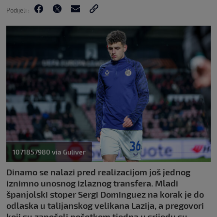
Podijeli :
1071857980 via Guliver
Dinamo se nalazi pred realizacijom još jednog
iznimno unosnog izlaznog transfera. Mladi
španjolski stoper Sergi Dominguez na korak je do
odlaska u talijanskog velikana Lazija, a pregovori
koji su započeli početkom tjedna u srijedu su