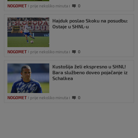
NOGOMET
prije nekoliko minuta
0
Hajduk poslao Skoku na posudbu:
Ostaje u SHNL-u
NOGOMET
prije nekoliko minuta
0
Kustošija želi ekspresno u SHNL!
Bara službeno doveo pojačanje iz
Schalkea
NOGOMET
prije nekoliko minuta
0