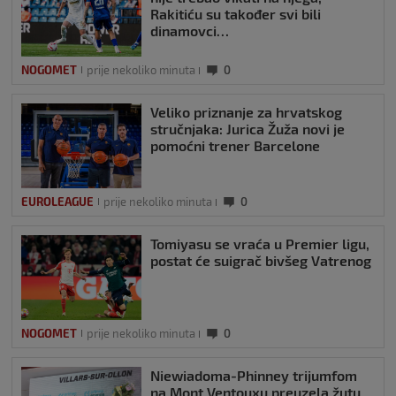
Rakitiću su također svi bili
dinamovci…
NOGOMET
prije nekoliko minuta
0
Veliko priznanje za hrvatskog
stručnjaka: Jurica Žuža novi je
pomoćni trener Barcelone
EUROLEAGUE
prije nekoliko minuta
0
Tomiyasu se vraća u Premier ligu,
postat će suigrač bivšeg Vatrenog
NOGOMET
prije nekoliko minuta
0
Niewiadoma-Phinney trijumfom
na Mont Ventouxu preuzela žutu