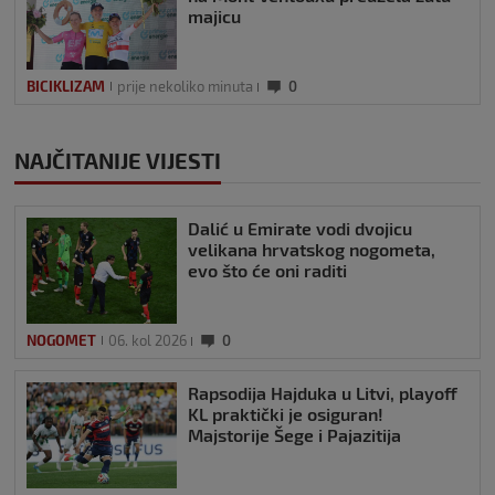
majicu
BICIKLIZAM
prije nekoliko minuta
0
NAJČITANIJE VIJESTI
Dalić u Emirate vodi dvojicu
velikana hrvatskog nogometa,
evo što će oni raditi
NOGOMET
06. kol 2026
0
Rapsodija Hajduka u Litvi, playoff
KL praktički je osiguran!
Majstorije Šege i Pajazitija