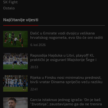
SK Fight
Ostalo
Najčitanije vijesti
Dalić u Emirate vodi dvojicu velikana
hrvatskog nogometa, evo što će oni raditi
6. kol 2026
Rapsodija Hajduka u Litvi, playoff KL
praktički je osiguran! Majstorije Šege i
Pajazitija
20:53
Rijeka u Finsku nosi minimalnu prednost,
bivši vratar Dinama spriječio veću razliku
22:41
Garcia istaknuo jednog igrača: ‘On je baš
“životinja”, zaustavljamo ga da ne trenira