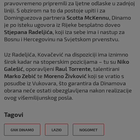
pravovremeno pripremili za ljetne odlaske u zadnjoj
liniji. S obzirom na to da postoje upiti i za
Dominguezova partnera
Scotta McKennu,
Dinamo
je po isteku ugovora iz Rijeke besplatno doveo
Stjepana Radeljića,
koji iza sebe ima i nastup za
Bosnu i Hercegovinu na Svjetskom prvenstvu.
Uz Radeljića, Kovačević na dispoziciji ima iznimno
širok kadar na stoperskim pozicijama – tu su
Niko
Galešić,
oporavljeni
Raul
Torrente,
talentirani
Marko Zebić
te
Moreno Živković
koji se vratio s
posudbe iz Vukovara, što garantira da Dinamova
obrana neće ostati obezglavljena nakon realizacije
ovog višemilijunskog posla.
Tagovi
GNK DINAMO
LAZIO
NOGOMET