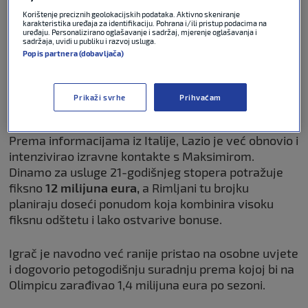
NOGOMET
08. srp 2026
0
Korištenje preciznih geolokacijskih podataka. Aktivno skeniranje
karakteristika uređaja za identifikaciju. Pohrana i/ili pristup podacima na
uređaju. Personalizirano oglašavanje i sadržaj, mjerenje oglašavanja i
Dominguez napušta Dinamo? Na
sadržaja, uvidi u publiku i razvoj usluga.
korak je do odlaska u talijanskog
Popis partnera (dobavljača)
velikana
Prikaži svrhe
Prihvaćam
NOGOMET
07. srp 2026
0
Prema informacijama iz Italije, Lazio je već obnovio i
intenzivirao izravne kontakte s Maksimirom.
Dinamo za usluge 21-godišnjeg stopera potražuje
fiksno
12 milijuna eura,
a Rimljani tu brojku
planiraju doseći ponudom koja kombinira visoku
fiksnu odštetu i lako ostvarive bonuse.
Igrač je navodno već ranije pristao na osobne uvjete
i dogovorio petogodišnju suradnju prema kojoj bi na
Olimpicu zarađivao 1,4 milijuna eura po sezoni.