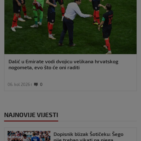
Dalić u Emirate vodi dvojicu velikana hrvatskog
nogometa, evo što će oni raditi
06. kol 2026
0
NAJNOVIJE VIJESTI
Dopisnik blizak Šotičeku: Šego
nije trebao vikati na njega,