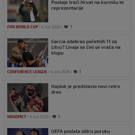
Postaje treći Hrvat na kormilu te
reprezentacije
FIFA WORLD CUP
6. kol 2026
7
Garcia odabrao početnih 11 za
Litvu? Livaja se čini se vraća na
klupu
CONFERENCE LEAGUE
6. kol 2026
1
Hajduk je predstavio novi retro
dres
NOGOMET
6. kol 2026
1
UEFA poslala oštru poruku