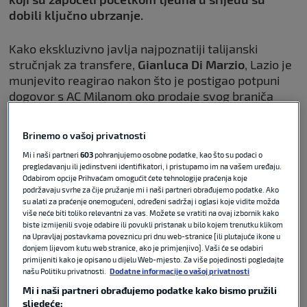
dobili ključno ubrzanje.
Kako ekskluzivno javlja najpoznatiji talijanski
stručnjak za transfere,
Gianluca Di Marzio
, Lazio je
munjevito reagirao nakon što je postigao potpuni
dogovor s AC Milanom oko prodaje svog braniča
Marija Gile
za 30 milijuna eura. Taj je transfer
oslobodio potreban budžet rimskom klubu, a
Brinemo o vašoj privatnosti
sportski direktor
Angelo Fabiani
odmah je kao
Mi i naši partneri
603
pohranjujemo osobne podatke, kao što su podaci o
apsolutni prioritet i Gilina nasljednika označio
pregledavanju ili jedinstveni identifikatori, i pristupamo im na vašem uređaju.
upravo
Dinamovog
dragulja.
Odabirom opcije Prihvaćam omogućit ćete tehnologije praćenja koje
podržavaju svrhe za čije pružanje mi i naši partneri obrađujemo podatke. Ako
su alati za praćenje onemogućeni, određeni sadržaj i oglasi koje vidite možda
više neće biti toliko relevantni za vas. Možete se vratiti na ovaj izbornik kako
biste izmijenili svoje odabire ili povukli pristanak u bilo kojem trenutku klikom
Bennacer korak dalje od Dinama i
na Upravljaj postavkama poveznicu pri dnu web-stranice [ili plutajuće ikone u
donjem lijevom kutu web stranice, ako je primjenjivo]. Vaši će se odabiri
korak bliže – Kataru
primijeniti kako je opisano u dijelu Web-mjesto. Za više pojedinosti pogledajte
našu Politiku privatnosti.
Dodatne informacije o vašoj privatnosti
Mi i naši partneri obrađujemo podatke kako bismo pružili
sljedeće: