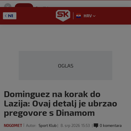
SportKlub
Instaliraj
Sport portal
HRV
GET - On the Google Play
OGLAS
Dominguez na korak do
Lazija: Ovaj detalj je ubrzao
pregovore s Dinamom
NOGOMET
Autor:
Sport Klub
8. srp 2026
15:53
0 komentara