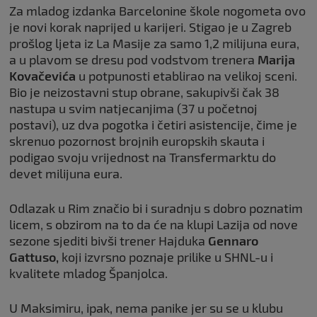
Za mladog izdanka Barcelonine škole nogometa ovo
je novi korak naprijed u karijeri. Stigao je u Zagreb
prošlog ljeta iz La Masije za samo 1,2 milijuna eura,
a u plavom se dresu pod vodstvom trenera
Marija
Kovačevića
u potpunosti etablirao na velikoj sceni.
Bio je neizostavni stup obrane, sakupivši čak 38
nastupa u svim natjecanjima (37 u početnoj
postavi), uz dva pogotka i četiri asistencije, čime je
skrenuo pozornost brojnih europskih skauta i
podigao svoju vrijednost na Transfermarktu do
devet milijuna eura.
Odlazak u Rim značio bi i suradnju s dobro poznatim
licem, s obzirom na to da će na klupi Lazija od nove
sezone sjediti bivši trener Hajduka
Gennaro
Gattuso,
koji izvrsno poznaje prilike u SHNL-u i
kvalitete mladog Španjolca.
U Maksimiru, ipak, nema panike jer su se u klubu