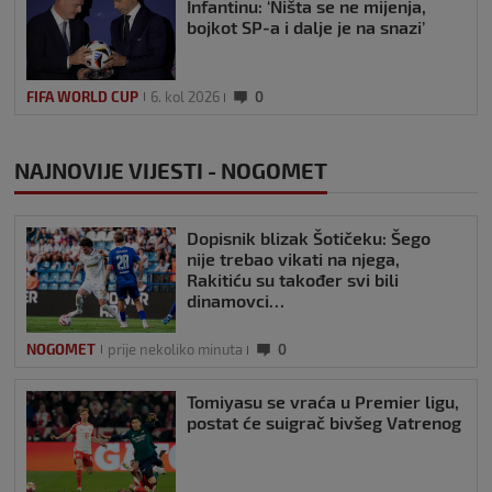
Infantinu: ‘Ništa se ne mijenja,
bojkot SP-a i dalje je na snazi’
FIFA WORLD CUP
6. kol 2026
0
NAJNOVIJE VIJESTI - NOGOMET
Dopisnik blizak Šotičeku: Šego
nije trebao vikati na njega,
Rakitiću su također svi bili
dinamovci…
NOGOMET
prije nekoliko minuta
0
Tomiyasu se vraća u Premier ligu,
postat će suigrač bivšeg Vatrenog