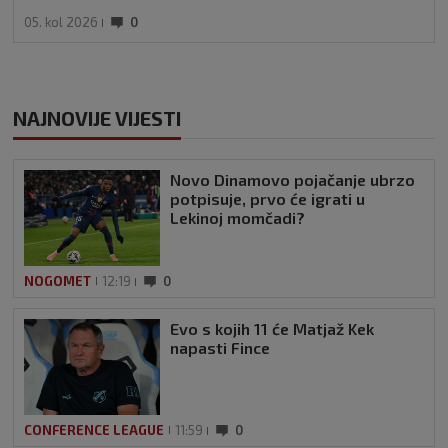
05. kol 2026
0
NAJNOVIJE VIJESTI
Novo Dinamovo pojačanje ubrzo
potpisuje, prvo će igrati u
Lekinoj momčadi?
NOGOMET
12:19
0
Evo s kojih 11 će Matjaž Kek
napasti Fince
CONFERENCE LEAGUE
11:59
0