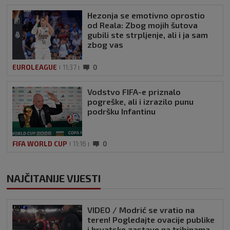
Hezonja se emotivno oprostio
od Reala: Zbog mojih šutova
gubili ste strpljenje, ali i ja sam
zbog vas
EUROLEAGUE
11:37
0
Vodstvo FIFA-e priznalo
pogreške, ali i izrazilo punu
podršku Infantinu
FIFA WORLD CUP
11:16
0
NAJČITANIJE VIJESTI
VIDEO / Modrić se vratio na
teren! Pogledajte ovacije publike
i hrvatske zastave na tribinama