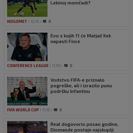
Lekinoj momčadi?
NOGOMET
12:19
0
Evo s kojih 11 će Matjaž Kek
napasti Fince
CONFERENCE LEAGUE
11:59
0
Vodstvo FIFA-e priznalo
pogreške, ali i izrazilo punu
podršku Infantinu
FIFA WORLD CUP
11:16
0
Real dogovorio posao godine,
Diomande postaje najskuplji