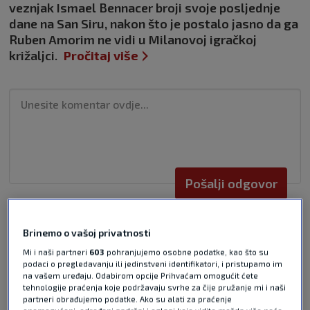
veznjak Ismael Bennacer broji svoje posljednje
dane na San Siru, nakon što je postalo jasno da ga
Ruben Amorim ne vidi u Milanovoj igračkoj
križaljci.
Pročitaj više
Pošalji odgovor
Brinemo o vašoj privatnosti
Mi i naši partneri
603
pohranjujemo osobne podatke, kao što su
podaci o pregledavanju ili jedinstveni identifikatori, i pristupamo im
na vašem uređaju. Odabirom opcije Prihvaćam omogućit ćete
Pošalji
tehnologije praćenja koje podržavaju svrhe za čije pružanje mi i naši
partneri obrađujemo podatke. Ako su alati za praćenje