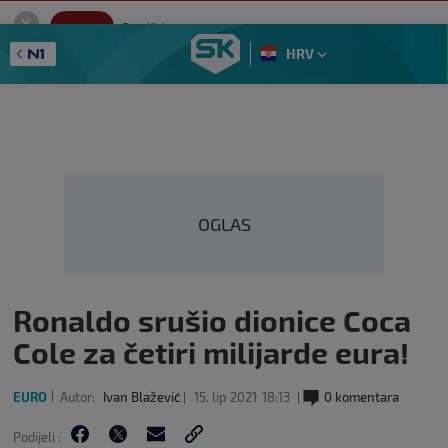
SportKlub
Instaliraj
Sport portal
HRV
GET - On the Google Play
OGLAS
Ronaldo srušio dionice Coca
Cole za četiri milijarde eura!
EURO
Autor:
Ivan Blažević
15. lip 2021
18:13
0 komentara
Podijeli :