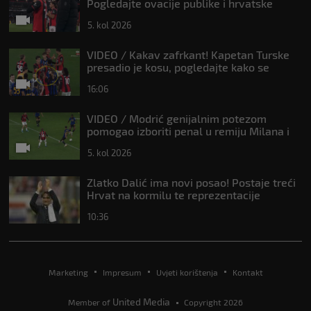
Pogledajte ovacije publike i hrvatske
zastave na tribinama
5. kol 2026
VIDEO / Kakav zafrkant! Kapetan Turske
presadio je kosu, pogledajte kako se
Modrić našalio s njim
16:06
VIDEO / Modrić genijalnim potezom
pomogao izboriti penal u remiju Milana i
Intera
5. kol 2026
Zlatko Dalić ima novi posao! Postaje treći
Hrvat na kormilu te reprezentacije
10:36
Marketing
Impresum
Uvjeti korištenja
Kontakt
United Media
Member of
Copyright 2026