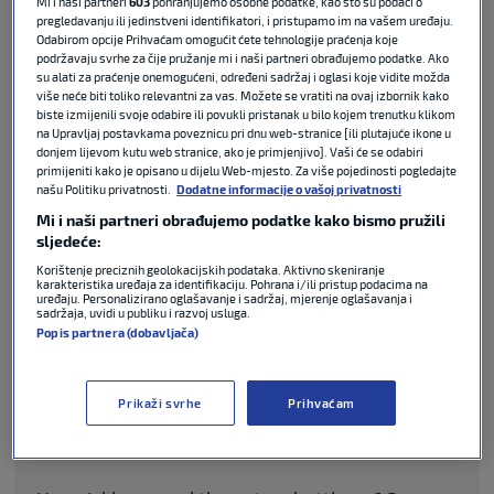
Mi i naši partneri
603
pohranjujemo osobne podatke, kao što su podaci o
je na stol stavio vodu.
pregledavanju ili jedinstveni identifikatori, i pristupamo im na vašem uređaju.
Odabirom opcije Prihvaćam omogućit ćete tehnologije praćenja koje
podržavaju svrhe za čije pružanje mi i naši partneri obrađujemo podatke. Ako
Tada je Ronaldo poručio: “Pijte vodu!”
su alati za praćenje onemogućeni, određeni sadržaj i oglasi koje vidite možda
više neće biti toliko relevantni za vas. Možete se vratiti na ovaj izbornik kako
biste izmijenili svoje odabire ili povukli pristanak u bilo kojem trenutku klikom
Potez Portugalca u kratko vrijeme uvjetovao da
na Upravljaj postavkama poveznicu pri dnu web-stranice [ili plutajuće ikone u
dionice Coca-Cole izgube čak četiri milijarde dolara.
donjem lijevom kutu web stranice, ako je primjenjivo]. Vaši će se odabiri
primijeniti kako je opisano u dijelu Web-mjesto. Za više pojedinosti pogledajte
našu Politiku privatnosti.
Dodatne informacije o vašoj privatnosti
Burze u Europi su se otvorile u 15 sati, a tada je
Mi i naši partneri obrađujemo podatke kako bismo pružili
jedna dionica Cole vrijedila 56.10 dolara. Pola sata
sljedeće:
kasnije, kada su se Ronaldo i Fernando Santos
Korištenje preciznih geolokacijskih podataka. Aktivno skeniranje
pojavili u press-sali stadiona Ferenc Puškaš,
karakteristika uređaja za identifikaciju. Pohrana i/ili pristup podacima na
uređaju. Personalizirano oglašavanje i sadržaj, mjerenje oglašavanja i
vrijednost je pala na 55.22 dolara po dionici.
sadržaja, uvidi u publiku i razvoj usluga.
Popis partnera (dobavljača)
Cristiano Ronaldo was annoyed to see the two
Prikaži svrhe
Prihvaćam
Coca-Cola bottles kept in front of him in the
press conference.