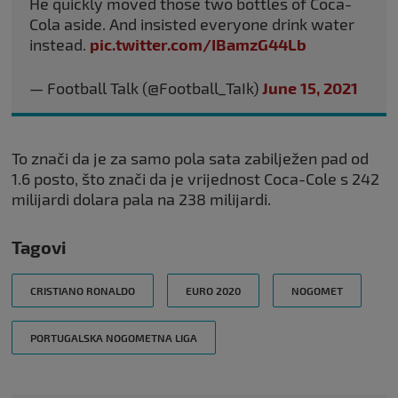
He quickly moved those two bottles of Coca-
Cola aside. And insisted everyone drink water
instead.
pic.twitter.com/IBamzG44Lb
— Football Talk (@Football_TaIk)
June 15, 2021
To znači da je za samo pola sata zabilježen pad od
1.6 posto, što znači da je vrijednost Coca-Cole s 242
milijardi dolara pala na 238 milijardi.
Tagovi
CRISTIANO RONALDO
EURO 2020
NOGOMET
PORTUGALSKA NOGOMETNA LIGA