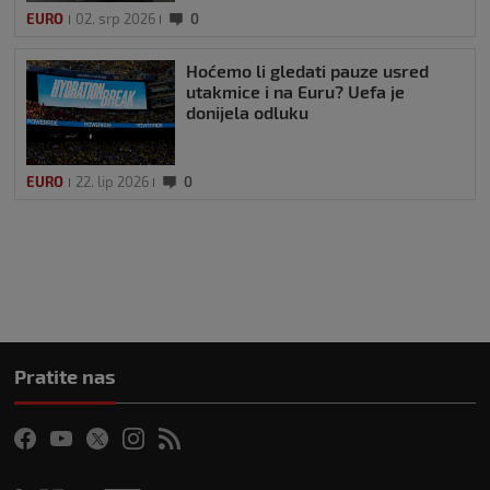
EURO
02. srp 2026
0
Hoćemo li gledati pauze usred
utakmice i na Euru? Uefa je
donijela odluku
EURO
22. lip 2026
0
Pratite nas