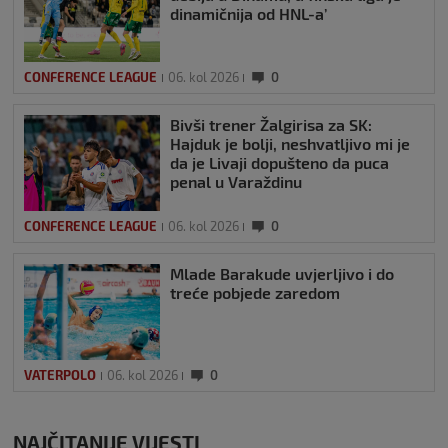
dinamičnija od HNL-a’
CONFERENCE LEAGUE
06. kol 2026
0
Bivši trener Žalgirisa za SK:
Hajduk je bolji, neshvatljivo mi je
da je Livaji dopušteno da puca
penal u Varaždinu
CONFERENCE LEAGUE
06. kol 2026
0
Mlade Barakude uvjerljivo i do
treće pobjede zaredom
VATERPOLO
06. kol 2026
0
NAJČITANIJE VIJESTI