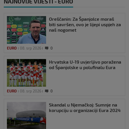
NAJNOVIJE VIJESTI - EURO
Oreščanin: Za Španjolce moraš
biti savršen, ovo je lijepi uspjeh za
naš nogomet
EURO
08. srp 2026
0
Hrvatska U-19 uvjerljivo poražena
od Španjolske u polufinalu Eura
EURO
08. srp 2026
0
Skandal u Njemačkoj: Sumnje na
korupciju u organizaciji Eura 2024