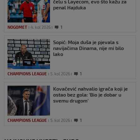
čelu s Layecom, evo što kažu za
penal Hajduka
NOGOMET
4. kol 2026
1
Sopić: Moja duša je pjevala s
navijačima Dinama, nije mi bilo
lako
CHAMPIONS LEAGUE
5. kol 2026
1
Kovačević nahvalio igrača koji je
ostao bez gola: ‘Bio je dobar u
svemu drugom’
CHAMPIONS LEAGUE
5. kol 2026
1