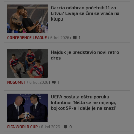
Garcia odabrao početnih 11 za
Litvu? Livaja se čini se vraća na
klupu
CONFERENCE LEAGUE
6. kol 2026
1
Hajduk je predstavio novi retro
dres
NOGOMET
6. kol 2026
1
UEFA poslala oštru poruku
Infantinu: ‘Ništa se ne mijenja,
bojkot SP-a i dalje je na snazi’
FIFA WORLD CUP
6. kol 2026
0