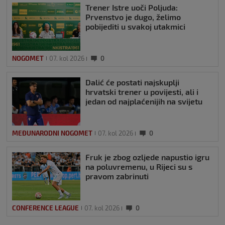
Trener Istre uoči Poljuda:
Prvenstvo je dugo, želimo
pobijediti u svakoj utakmici
NOGOMET
07. kol 2026
0
Dalić će postati najskuplji
hrvatski trener u povijesti, ali i
jedan od najplaćenijih na svijetu
MEĐUNARODNI NOGOMET
07. kol 2026
0
Fruk je zbog ozljede napustio igru
na poluvremenu, u Rijeci su s
pravom zabrinuti
CONFERENCE LEAGUE
07. kol 2026
0