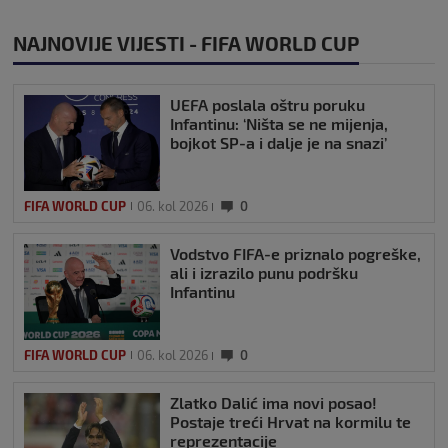
NAJNOVIJE VIJESTI - FIFA WORLD CUP
UEFA poslala oštru poruku
Infantinu: ‘Ništa se ne mijenja,
bojkot SP-a i dalje je na snazi’
FIFA WORLD CUP
06. kol 2026
0
Vodstvo FIFA-e priznalo pogreške,
ali i izrazilo punu podršku
Infantinu
FIFA WORLD CUP
06. kol 2026
0
Zlatko Dalić ima novi posao!
Postaje treći Hrvat na kormilu te
reprezentacije