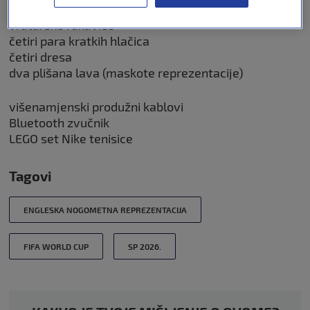
vratarske rukavice
četiri para kratkih hlačica
četiri dresa
dva plišana lava (maskote reprezentacije)
višenamjenski produžni kablovi
Bluetooth zvučnik
LEGO set Nike tenisice
Tagovi
ENGLESKA NOGOMETNA REPREZENTACIJA
FIFA WORLD CUP
SP 2026.