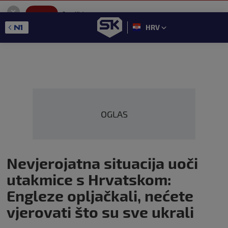
SportKlub
Instaliraj
Sport portal
HRV
GET - On the Google Play
OGLAS
Nevjerojatna situacija uoči
utakmice s Hrvatskom:
Engleze opljačkali, nećete
vjerovati što su sve ukrali