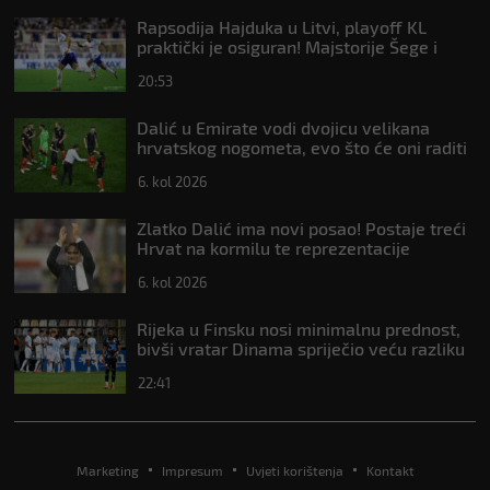
Rapsodija Hajduka u Litvi, playoff KL
praktički je osiguran! Majstorije Šege i
Pajazitija
20:53
Dalić u Emirate vodi dvojicu velikana
hrvatskog nogometa, evo što će oni raditi
6. kol 2026
Zlatko Dalić ima novi posao! Postaje treći
Hrvat na kormilu te reprezentacije
6. kol 2026
Rijeka u Finsku nosi minimalnu prednost,
bivši vratar Dinama spriječio veću razliku
22:41
Marketing
Impresum
Uvjeti korištenja
Kontakt