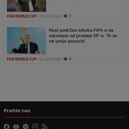
FIFA WORLD CUP
06. kol 2026
7
Real podržao odluku FIFA-e da
odustane od prodaje SP-a: ‘To se
ne smije ponoviti’
FIFA WORLD CUP
02. kol 2026
0
Pratite nas