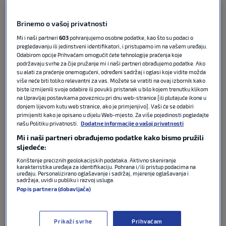
otvaranju Svjetskog prvenstva 2026.
Brinemo o vašoj privatnosti
Na putovanju iz West Palm Beacha prema Kansas
Mi i naši partneri
603
pohranjujemo osobne podatke, kao što su podaci o
Cityju, gdje je smještena momčad
Thomasa
pregledavanju ili jedinstveni identifikatori, i pristupamo im na vašem uređaju.
Tuchela
, došlo je do krađe dijela opreme i osobnih
Odabirom opcije Prihvaćam omogućit ćete tehnologije praćenja koje
stvari članova reprezentacije.
podržavaju svrhe za čije pružanje mi i naši partneri obrađujemo podatke. Ako
su alati za praćenje onemogućeni, određeni sadržaj i oglasi koje vidite možda
više neće biti toliko relevantni za vas. Možete se vratiti na ovaj izbornik kako
BBC
piše da je policija brzo identificirala
biste izmijenili svoje odabire ili povukli pristanak u bilo kojem trenutku klikom
na Upravljaj postavkama poveznicu pri dnu web-stranice [ili plutajuće ikone u
osumnjičene te je velik dio ukradenih predmeta
donjem lijevom kutu web stranice, ako je primjenjivo]. Vaši će se odabiri
vraćen engleskoj reprezentaciji. Unatoč neugodnoj
primijeniti kako je opisano u dijelu Web-mjesto. Za više pojedinosti pogledajte
situaciji, incident nije ozbiljnije uzdrmao
engleski
našu Politiku privatnosti.
Dodatne informacije o vašoj privatnosti
tabor
.
Mi i naši partneri obrađujemo podatke kako bismo pružili
sljedeće:
Popis ukradenih predmeta
:
Korištenje preciznih geolokacijskih podataka. Aktivno skeniranje
karakteristika uređaja za identifikaciju. Pohrana i/ili pristup podacima na
uređaju. Personalizirano oglašavanje i sadržaj, mjerenje oglašavanja i
sadržaja, uvidi u publiku i razvoj usluga.
četiri para nogometnih kopački
Popis partnera (dobavljača)
pet pari obuće
potpisani dresovi engleske reprezentacije
službena lopta Svjetskog prvenstva
Prikaži svrhe
Prihvaćam