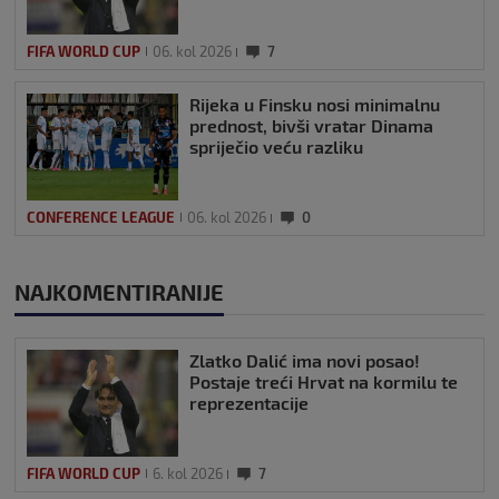
FIFA WORLD CUP
06. kol 2026
7
Rijeka u Finsku nosi minimalnu
prednost, bivši vratar Dinama
spriječio veću razliku
CONFERENCE LEAGUE
06. kol 2026
0
NAJKOMENTIRANIJE
Zlatko Dalić ima novi posao!
Postaje treći Hrvat na kormilu te
reprezentacije
FIFA WORLD CUP
6. kol 2026
7