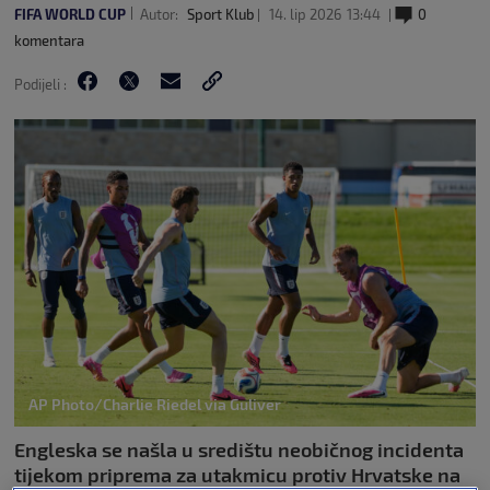
FIFA WORLD CUP
Autor:
Sport Klub
14. lip 2026
13:44
0
komentara
Podijeli :
AP Photo/Charlie Riedel via Guliver
Engleska se našla u središtu neobičnog incidenta
tijekom priprema za utakmicu protiv Hrvatske na