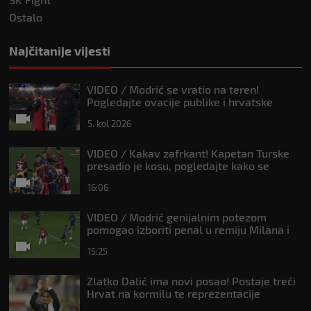
Ostalo
Najčitanije vijesti
VIDEO / Modrić se vratio na teren!
Pogledajte ovacije publike i hrvatske
zastave na tribinama
5. kol 2026
VIDEO / Kakav zafrkant! Kapetan Turske
presadio je kosu, pogledajte kako se
Modrić našalio s njim
16:06
VIDEO / Modrić genijalnim potezom
pomogao izboriti penal u remiju Milana i
Intera
15:25
Zlatko Dalić ima novi posao! Postaje treći
Hrvat na kormilu te reprezentacije