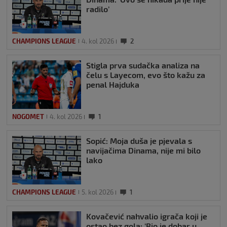
radilo’
CHAMPIONS LEAGUE
4. kol 2026
2
Stigla prva sudačka analiza na
čelu s Layecom, evo što kažu za
penal Hajduka
NOGOMET
4. kol 2026
1
Sopić: Moja duša je pjevala s
navijačima Dinama, nije mi bilo
lako
CHAMPIONS LEAGUE
5. kol 2026
1
Kovačević nahvalio igrača koji je
ostao bez gola: ‘Bio je dobar u