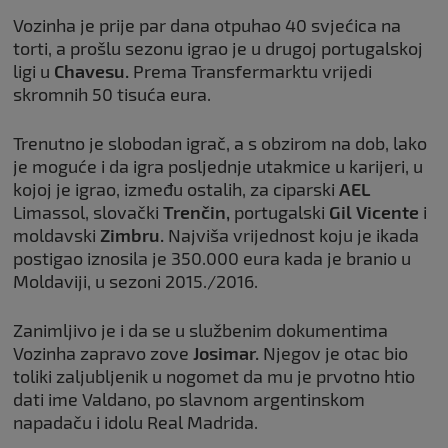
Vozinha je prije par dana otpuhao 40 svjećica na
torti, a prošlu sezonu igrao je u drugoj portugalskoj
ligi u
Chavesu.
Prema Transfermarktu vrijedi
skromnih 50 tisuća eura.
Trenutno je slobodan igrač, a s obzirom na dob, lako
je moguće i da igra posljednje utakmice u karijeri, u
kojoj je igrao, između ostalih, za ciparski
AEL
Limassol, slovački
Trenčin,
portugalski
Gil Vicente
i
moldavski
Zimbru.
Najviša vrijednost koju je ikada
postigao iznosila je 350.000 eura kada je branio u
Moldaviji, u sezoni 2015./2016.
Zanimljivo je i da se u službenim dokumentima
Vozinha zapravo zove
Josimar.
Njegov je otac bio
toliki zaljubljenik u nogomet da mu je prvotno htio
dati ime Valdano, po slavnom argentinskom
napadaču i idolu Real Madrida.