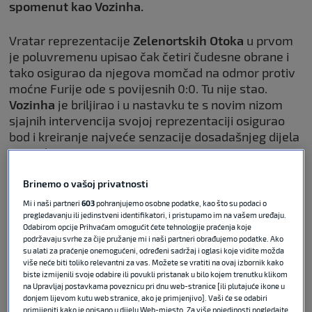
spomenut kao Vozinha.
Vratar reprezentacije
Zelenortskih Otoka
u prvom
je poluvremenu upisao čak četiri čudesne obrane i
tako osigurao da njegova momčad na odmor protiv
moćne Furije ode s povijesnih 0:0. Tu nije stao.
Vozinha
je briljirao i u nastavku te s novim nizom
sjajnih intervencija svojoj reprezentaciji osigurao
bod i kreiranje najveće senzacije dosadašnjeg dijela
Svjetskog prvenstva.
Brinemo o vašoj privatnosti
Mi i naši partneri
603
pohranjujemo osobne podatke, kao što su podaci o
Jedna od najvećih senzacija u
pregledavanju ili jedinstveni identifikatori, i pristupamo im na vašem uređaju.
Odabirom opcije Prihvaćam omogućit ćete tehnologije praćenja koje
povijesti SP-a: Španjolska kiksala
podržavaju svrhe za čije pružanje mi i naši partneri obrađujemo podatke. Ako
protiv afričkog debitanta
su alati za praćenje onemogućeni, određeni sadržaj i oglasi koje vidite možda
više neće biti toliko relevantni za vas. Možete se vratiti na ovaj izbornik kako
biste izmijenili svoje odabire ili povukli pristanak u bilo kojem trenutku klikom
na Upravljaj postavkama poveznicu pri dnu web-stranice [ili plutajuće ikone u
FIFA WORLD CUP
15. lip 2026
0
donjem lijevom kutu web stranice, ako je primjenjivo]. Vaši će se odabiri
primijeniti kako je opisano u dijelu Web-mjesto. Za više pojedinosti pogledajte