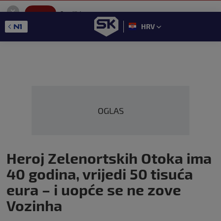
SportKlub
Instaliraj
Sport portal
HRV
GET - On the Google Play
OGLAS
Heroj Zelenortskih Otoka ima
40 godina, vrijedi 50 tisuća
eura – i uopće se ne zove
Vozinha