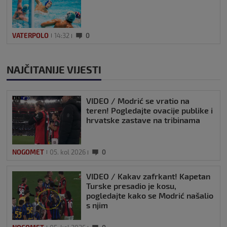
VATERPOLO
14:32
0
NAJČITANIJE VIJESTI
VIDEO / Modrić se vratio na
teren! Pogledajte ovacije publike i
hrvatske zastave na tribinama
NOGOMET
05. kol 2026
0
VIDEO / Kakav zafrkant! Kapetan
Turske presadio je kosu,
pogledajte kako se Modrić našalio
s njim