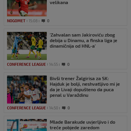
velikana
NOGOMET
15:08
0
‘Zahvalan sam Jakiroviću zbog
debija u Dinamu, a finska liga je
dinamičnija od HNL-a’
CONFERENCE LEAGUE
14:55
0
Bivši trener Žalgirisa za SK:
Hajduk je bolji, neshvatljivo mi je
da je Livaji dopušteno da puca
penal u Varaždinu
CONFERENCE LEAGUE
14:50
0
Mlade Barakude uvjerljivo i do
treće pobjede zaredom