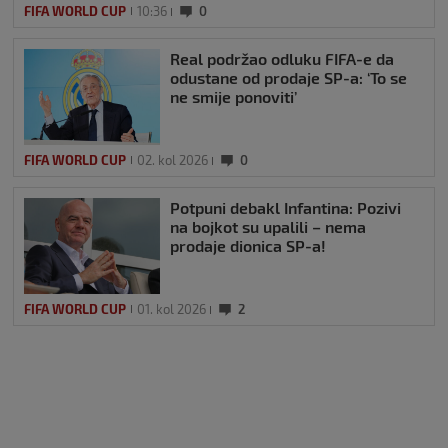
FIFA WORLD CUP
10:36
0
Real podržao odluku FIFA-e da
odustane od prodaje SP-a: ‘To se
ne smije ponoviti’
FIFA WORLD CUP
02. kol 2026
0
Potpuni debakl Infantina: Pozivi
na bojkot su upalili – nema
prodaje dionica SP-a!
FIFA WORLD CUP
01. kol 2026
2