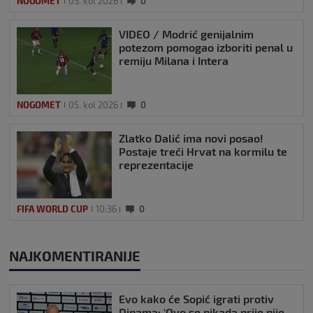
NOGOMET
05. kol 2026
0
VIDEO / Modrić genijalnim
potezom pomogao izboriti penal u
remiju Milana i Intera
NOGOMET
05. kol 2026
0
Zlatko Dalić ima novi posao!
Postaje treći Hrvat na kormilu te
reprezentacije
FIFA WORLD CUP
10:36
0
NAJKOMENTIRANIJE
Evo kako će Sopić igrati protiv
Dinama: ‘Ovo se nikada prije nije