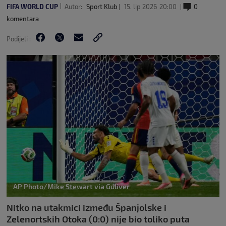
FIFA WORLD CUP
Autor:
Sport Klub
15. lip 2026
20:00
0
komentara
Podijeli :
AP Photo/Mike Stewart via Guliver
Nitko na utakmici između Španjolske i
Zelenortskih Otoka (0:0) nije bio toliko puta