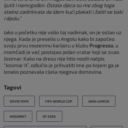
ljutit i namrgođen. Ostala djeca su me zbog toga
stalno zadirkivala da idem kući plakati i žaliti se baki
i djedu.”
Iako u početku nije volio taj nadimak, on je ostao uz
njega. Kada je preselio u Angolu kako bi započeo
svoju prvu inozemnu karijeru u klubu
Progresso,
u
momčadi je već postojao jedan vratar koji se zvao
Josimar. Kako na dresu nije htio nositi natpis
“Josimar II”, odlučio je prihvatiti ime po kojem ga je
ionako poznavala cijela njegova domovina.
Tagovi
DAVID RAYA
FIFA WORLD CUP
JOAN GARCIA
NOGOMET
SP 2026.