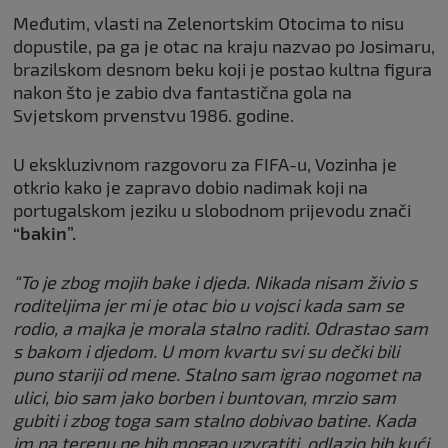
Međutim, vlasti na Zelenortskim Otocima to nisu
dopustile, pa ga je otac na kraju nazvao po Josimaru,
brazilskom desnom beku koji je postao kultna figura
nakon što je zabio dva fantastična gola na
Svjetskom prvenstvu 1986. godine.
U ekskluzivnom razgovoru za FIFA-u, Vozinha je
otkrio kako je zapravo dobio nadimak koji na
portugalskom jeziku u slobodnom prijevodu znači
“bakin”.
“To je zbog mojih bake i djeda. Nikada nisam živio s
roditeljima jer mi je otac bio u vojsci kada sam se
rodio, a majka je morala stalno raditi. Odrastao sam
s bakom i djedom. U mom kvartu svi su dečki bili
puno stariji od mene. Stalno sam igrao nogomet na
ulici, bio sam jako borben i buntovan, mrzio sam
gubiti i zbog toga sam stalno dobivao batine. Kada
im na terenu ne bih mogao uzvratiti, odlazio bih kući