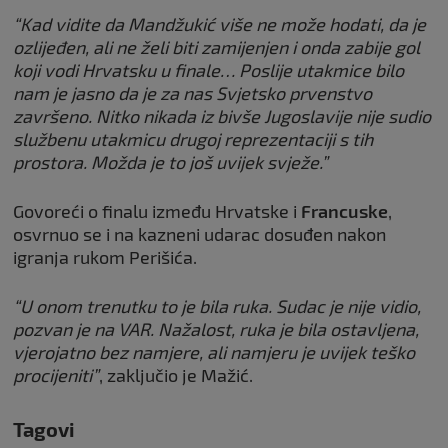
“Kad vidite da Mandžukić više ne može hodati, da je
ozlijeđen, ali ne želi biti zamijenjen i onda zabije gol
koji vodi Hrvatsku u finale… Poslije utakmice bilo
nam je jasno da je za nas Svjetsko prvenstvo
završeno. Nitko nikada iz bivše Jugoslavije nije sudio
službenu utakmicu drugoj reprezentaciji s tih
prostora. Možda je to još uvijek svježe.”
Govoreći o finalu između Hrvatske i
Francuske
,
osvrnuo se i na kazneni udarac dosuđen nakon
igranja rukom Perišića.
“U onom trenutku to je bila ruka. Sudac je nije vidio,
pozvan je na VAR. Nažalost, ruka je bila ostavljena,
vjerojatno bez namjere, ali namjeru je uvijek teško
procijeniti”
, zaključio je Mažić.
Tagovi