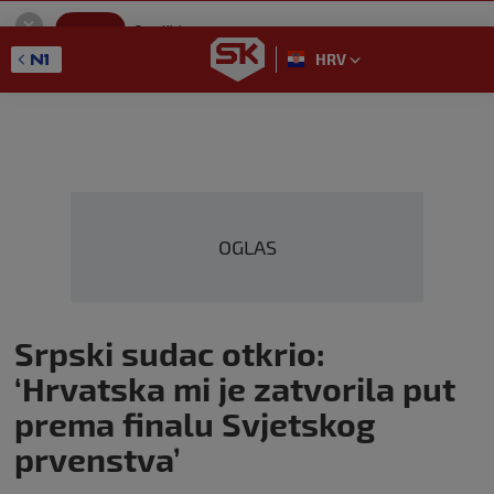
SportKlub
Instaliraj
Sport portal
HRV
GET - On the Google Play
OGLAS
Srpski sudac otkrio:
‘Hrvatska mi je zatvorila put
prema finalu Svjetskog
prvenstva’