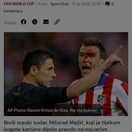
FIFA WORLD CUP
Autor:
Sport Klub
9. lip 2026
22:00
0
komentara
Podijeli :
AP Photo/Daniel Ochoa de Olza, file via Guliver
Bivši srpski sudac Milorad Mažić, koji je tijekom
bogate karijere dijelio pravdu na najvećim