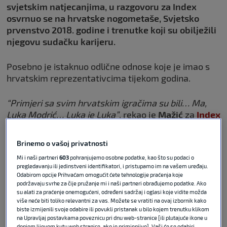
svjetskim natjecanjima, u razgovoru za Index
osvrnuo se na hrvatske nogometaše, Svjetsko
prvenstvo 2018. godine i trenutke koji su obilježili
njegovu sudačku karijeru.
Posebno je istaknuo odlične odnose koje je imao s
hrvatskim reprezentativcima tijekom godina.
“Primjeri sa svim hrvatskim igračima su bili… Ma,
Luka Modrić… Luka je Luka”
, rekao je
Mažić
za
Index
pa dodao:
Brinemo o vašoj privatnosti
Mi i naši partneri
603
pohranjujemo osobne podatke, kao što su podaci o
pregledavanju ili jedinstveni identifikatori, i pristupamo im na vašem uređaju.
VDEO / Prvi put je u Hrvatskoj,
Odabirom opcije Prihvaćam omogućit ćete tehnologije praćenja koje
upoznala Vatrene i odmah postala
podržavaju svrhe za čije pružanje mi i naši partneri obrađujemo podatke. Ako
navijačica
su alati za praćenje onemogućeni, određeni sadržaj i oglasi koje vidite možda
više neće biti toliko relevantni za vas. Možete se vratiti na ovaj izbornik kako
biste izmijenili svoje odabire ili povukli pristanak u bilo kojem trenutku klikom
na Upravljaj postavkama poveznicu pri dnu web-stranice [ili plutajuće ikone u
FIFA WORLD CUP
09. lip 2026
0
donjem lijevom kutu web stranice, ako je primjenjivo]. Vaši će se odabiri