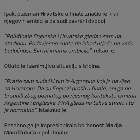
Ipak, plasman
Hrvatske
u finale značio je kraj
njegovih ambicija da sudi završni dvoboj.
“Polufinale Engleske i Hrvatske gledao sam na
stadionu. Podsvjesno znate da ishod utječe na vašu
budućnost. Svi mi imamo ambicije”
, rekao je.
Otkrio je i zanimljivu situaciju s tribina.
“Pratio sam sudački tim iz Argentine koji je navijao
za Hrvatsku. Da su Englezi prošli u finale, oni ga ne
bi sudili zbog poznatog povijesnog konteksta između
Argentine i Engleske. FIFA gleda na takve stvari, i to
je normalno”
, istaknuo je.
Posebno ga je impresionirala borbenost
Marija
Mandžukića
u polufinalu: