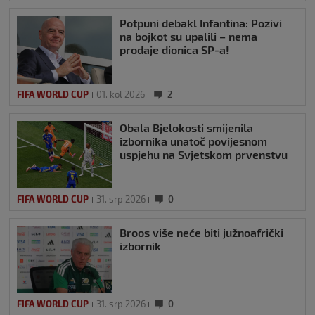
Potpuni debakl Infantina: Pozivi
na bojkot su upalili – nema
prodaje dionica SP-a!
FIFA WORLD CUP
01. kol 2026
2
Obala Bjelokosti smijenila
izbornika unatoč povijesnom
uspjehu na Svjetskom prvenstvu
FIFA WORLD CUP
31. srp 2026
0
Broos više neće biti južnoafrički
izbornik
FIFA WORLD CUP
31. srp 2026
0