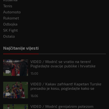
Tenis
Automoto
Rukomet
Odbojka
SK Fight
Ostalo
Najčitanije vijesti
VIDEO / Modrić se vratio na teren!
Pogledajte ovacije publike i hrvatske
zastave na tribinama
15:00
VIDEO / Kakav zafrkant! Kapetan Turske
presadio je kosu, pogledajte kako se
Modrić našalio s njim
16:06
VIDEO / Modrić genijalnim potezom