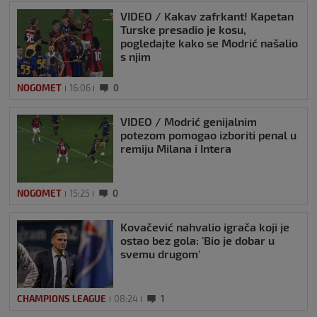
VIDEO / Kakav zafrkant! Kapetan
Turske presadio je kosu,
pogledajte kako se Modrić našalio
s njim
NOGOMET
16:06
0
VIDEO / Modrić genijalnim
potezom pomogao izboriti penal u
remiju Milana i Intera
NOGOMET
15:25
0
Kovačević nahvalio igrača koji je
ostao bez gola: 'Bio je dobar u
svemu drugom'
CHAMPIONS LEAGUE
08:24
1