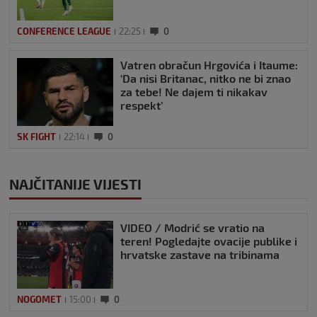
CONFERENCE LEAGUE
22:25
0
Vatren obračun Hrgovića i Itaume:
‘Da nisi Britanac, nitko ne bi znao
za tebe! Ne dajem ti nikakav
respekt’
SK FIGHT
22:14
0
NAJČITANIJE VIJESTI
VIDEO / Modrić se vratio na
teren! Pogledajte ovacije publike i
hrvatske zastave na tribinama
NOGOMET
15:00
0