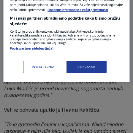
primijeniti kako je opisano u dijelu Web-mjesto. Za više pojedinosti pogledajte
našu Politiku privatnosti.
Dodatne informacije o vašoj privatnosti
Mario Pašalić i Hajduk? Želja
Mi i naši partneri obrađujemo podatke kako bismo pružili
Vatrenog aposlutno je jasna!
sljedeće:
Korištenje preciznih geolokacijskih podataka. Aktivno skeniranje
karakteristika uređaja za identifikaciju. Pohrana i/ili pristup podacima na
uređaju. Personalizirano oglašavanje i sadržaj, mjerenje oglašavanja i
sadržaja, uvidi u publiku i razvoj usluga.
NOGOMET
09. lip 2026
0
Popis partnera (dobavljača)
“I kad se buni i vrši pritisak, on to radi s mjerom.
Koristio je to što pričamo istim jezikom. Kod njega
Prikaži svrhe
Prihvaćam
sam uvijek vidio želju za pobjedom kao kod malog
djeteta. Odnos s njim uvijek je bio fenomenalan.
Luka Modrić je brend hrvatskog nogometa zadnjih
dvadesetak godina.”
Velike pohvale uputio je i
Ivanu Rakitiću
.
“To je gospodin čovjek u kopačkama. Nikad nijedne
rasprave s njim nije bilo. Uvijek je bilo ugodno sresti