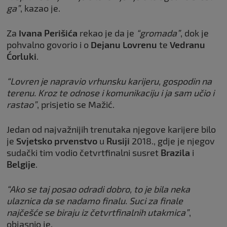
ga”
, kazao je.
Za
Ivana Perišića
rekao je da je
“gromada”
, dok je
pohvalno govorio i o
Dejanu Lovrenu
te
Vedranu
Ćorluki
.
“Lovren je napravio vrhunsku karijeru, gospodin na
terenu. Kroz te odnose i komunikaciju i ja sam učio i
rastao”
, prisjetio se Mažić.
Jedan od najvažnijih trenutaka njegove karijere bilo
je
Svjetsko prvenstvo
u
Rusiji
2018., gdje je njegov
sudački tim vodio četvrtfinalni susret
Brazila
i
Belgije
.
“Ako se taj posao odradi dobro, to je bila neka
ulaznica da se nadamo finalu. Suci za finale
najčešće se biraju iz četvrtfinalnih utakmica”
,
objasnio je.