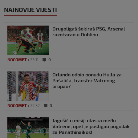
NAJNOVIJE VIJESTI
Drugoligaš šokiraš PSG, Arsenal
razočarao u Dublinu
NOGOMET
23:11
0
Orlando odbio ponudu Hulla za
Pašalića, transfer Vatrenog
propao?
NOGOMET
22:37
0
Jagušić u misiji ulaska među
Vatrene, opet je postigao pogodak
za Panathinaikos!