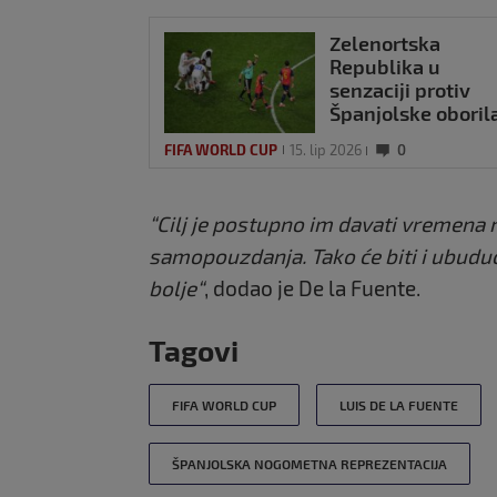
Zelenortska
Republika u
senzaciji protiv
Španjolske oboril
rekord SP-a: Evo i
FIFA WORLD CUP
15. lip 2026
0
koji
“Cilj je postupno im davati vremena n
samopouzdanja. Tako će biti i ubudu
bolje“
, dodao je De la Fuente.
Tagovi
FIFA WORLD CUP
LUIS DE LA FUENTE
ŠPANJOLSKA NOGOMETNA REPREZENTACIJA