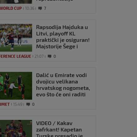
 WORLD CUP
10:36
7
Rapsodija Hajduka u
Litvi, playoff KL
praktički je osiguran!
Majstorije Šege i
Pajazitija
FERENCE LEAGUE
21:07
0
Dalić u Emirate vodi
dvojicu velikana
hrvatskog nogometa,
evo što će oni raditi
OMET
15:49
0
VIDEO / Kakav
zafrkant! Kapetan
Turske presadio je