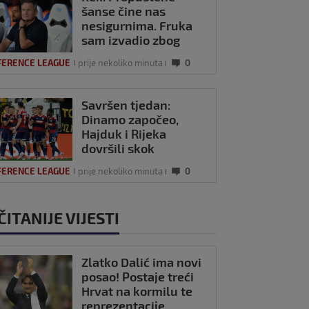
šanse čine nas
nesigurnima. Fruka
sam izvadio zbog
ozljede, pripremamo
FERENCE LEAGUE
prije nekoliko minuta
0
se na život bez njega
Savršen tjedan:
Dinamo započeo,
Hajduk i Rijeka
dovršili skok
Hrvatske na ljestvici
FERENCE LEAGUE
prije nekoliko minuta
0
Uefe
ČITANIJE VIJESTI
Zlatko Dalić ima novi
posao! Postaje treći
Hrvat na kormilu te
reprezentacije