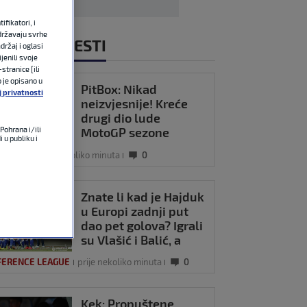
fikatori, i
državaju svrhe
NOVIJE VIJESTI
držaj i oglasi
jenili svoje
stranice [ili
o je opisano u
PitBox: Nikad
j privatnosti
neizvjesnije! Kreće
drugi dio lude
MotoGP sezone
Pohrana i/ili
 u publiku i
OMOTO
prije nekoliko minuta
0
Znate li kad je Hajduk
u Europi zadnji put
dao pet golova? Igrali
su Vlašić i Balić, a
trener je bio Burić
FERENCE LEAGUE
prije nekoliko minuta
0
Kek: Propuštene