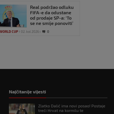
Real podržao odluku
FIFA-e da odustane
od prodaje SP-a: ‘To
se ne smije ponoviti’
 WORLD CUP
02. kol 2026
0
Najčitanije vijesti
Zlatko Dalić ima novi posao! Postaje
treći Hrvat na kormilu te