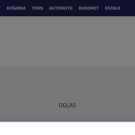
T
KOŠARKA
TENIS
AUTOMOTO
RUKOMET
OSTALO
OGLAS