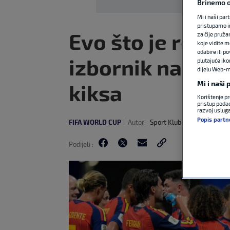
Brinemo o
Mi i naši par
pristupamo i
Evo što je rekao
za čije pruža
koje vidite m
odabire ili p
izbornik nakon
plutajuće iko
dijelu Web-mj
Mi i naši
kiksa
Korištenje pr
pristup podac
razvoj uslug
Popis partn
FIFA WORLD CUP
Autor:
Sport Klub
15. lip 2026
21
Podijeli :