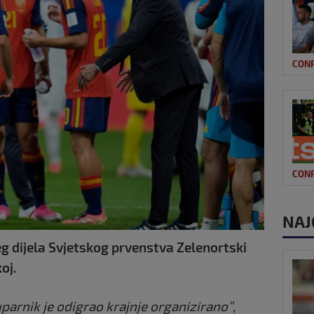
CON
CON
NAJ
 dijela Svjetskog prvenstva Zelenortski
oj.
uparnik je odigrao krajnje organizirano”
,