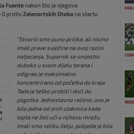
la Fuente
nakon što je njegova
FIFA
-0 protiv
Zelenortskih Otoka
na startu
“Stvorili smo puno prilika, ali nismo
imali prave svježine na ovoj razini
CON
natjecanja. Suparnik se smjestio
duboko u svom dijelu terena i
odigrao je maksimalno
koncentrirano od početka do kraja.
Tada je teško probiti i doći do
e
pogotka. Jednostavno rečeno, ovo je
NOG
a
bila jedna od onih utakmica kada
a
lopta ne želi ući u njihovu mrežu.
u
Imali smo veliku želju, pobjeda je bila