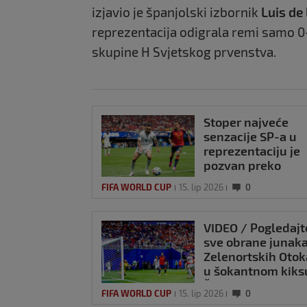
izjavio je španjolski izbornik
Luis de 
reprezentacija odigrala remi samo 0
skupine H Svjetskog prvenstva.
Stoper najveće
senzacije SP-a u
reprezentaciju je
pozvan preko
LinkedIN-a
FIFA WORLD CUP
15. lip 2026
0
VIDEO / Pogledajt
sve obrane junak
Zelenortskih Otok
u šokantnom kiks
Španjolaca
FIFA WORLD CUP
15. lip 2026
0