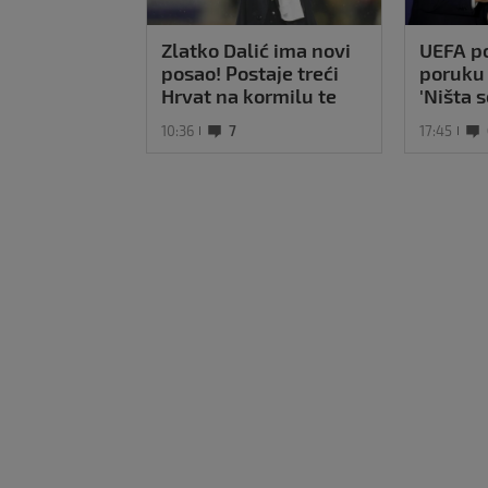
Zlatko Dalić ima novi
UEFA po
posao! Postaje treći
poruku 
Hrvat na kormilu te
'Ništa 
reprezentacije
bojkot S
10:36
7
17:45
na snaz