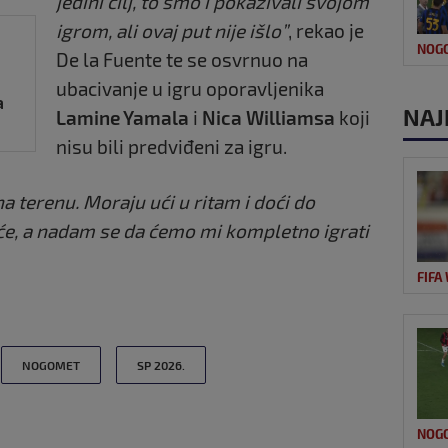
jedini cilj, to smo i pokazivali svojom
igrom, ali ovaj put nije išlo”
, rekao je
NOG
De la Fuente te se osvrnuo na
ubacivanje u igru oporavljenika
a
NAJ
Lamine Yamala
i
Nica Williamsa
koji
nisu bili predviđeni za igru.
a terenu. Moraju ući u ritam i doći do
će, a nadam se da ćemo mi kompletno igrati
FIFA
NOGOMET
SP 2026.
NOG