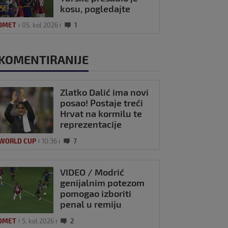
kosu, pogledajte
kako se Modrić
OMET
05. kol 2026
1
našalio s njim
KOMENTIRANIJE
Zlatko Dalić ima novi
posao! Postaje treći
Hrvat na kormilu te
reprezentacije
 WORLD CUP
10:36
7
VIDEO / Modrić
genijalnim potezom
pomogao izboriti
penal u remiju
Milana i Intera
OMET
5. kol 2026
2