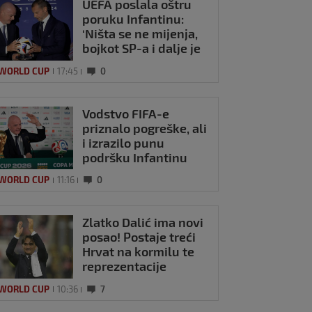
UEFA poslala oštru
poruku Infantinu:
sjednik La Lige:
‘Ništa se ne mijenja,
a je režirala farsu
bojkot SP-a i dalje je
kandal gurnula
na snazi’
 WORLD CUP
17:45
0
tepih'
p 2026
0
Vodstvo FIFA-e
priznalo pogreške, ali
i izrazilo punu
podršku Infantinu
 WORLD CUP
11:16
0
Zlatko Dalić ima novi
posao! Postaje treći
Hrvat na kormilu te
reprezentacije
 WORLD CUP
10:36
7