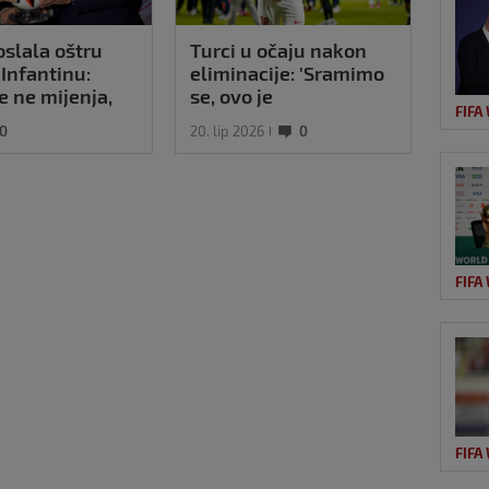
slala oštru
Turci u očaju nakon
Pred
Infantinu:
eliminacije: 'Sramimo
'Fif
se ne mijenja,
se, ovo je
pa s
FIFA
P-a i dalje je
neprihvatljivo'
pod 
0
20. lip 2026
0
21. sr
i'
FIFA
FIFA