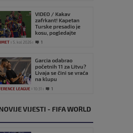
VIDEO / Kakav
zafrkant! Kapetan
Turske presadio je
kosu, pogledajte
kako se Modrić
OMET
5. kol 2026
1
našalio s njim
Garcia odabrao
početnih 11 za Litvu?
Livaja se čini se vraća
na klupu
FERENCE LEAGUE
10:31
1
NOVIJE VIJESTI - FIFA WORLD