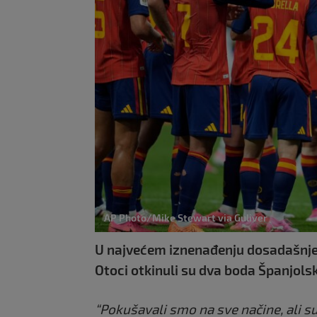
AP Photo/Mike Stewart via Guliver
U najvećem iznenađenju dosadašnjeg
Otoci otkinuli su dva boda Španjolsk
“Pokušavali smo na sve načine, ali s