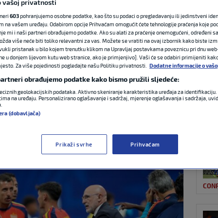
 vašoj privatnosti
tneri
603
pohranjujemo osobne podatke, kao što su podaci o pregledavanju ili jedinstveni identi
m na vašem uređaju. Odabirom opcije Prihvaćam omogućit ćete tehnologije praćenja koje po
NAJ
 španjolski
nje mi i naši partneri obrađujemo podatke. Ako su alati za praćenje onemogućeni, određeni sa
ožda više neće biti toliko relevantni za vas. Možete se vratiti na ovaj izbornik kako biste izmi
ovukli pristanak u bilo kojem trenutku klikom na Upravljaj postavkama poveznicu pri dnu web-
 senzacionalnog
ne u donjem lijevom kutu web stranice, ako je primjenjivo]. Vaši će se odabiri primijeniti kak
esto. Za više pojedinosti pogledajte našu Politiku privatnosti.
Dodatne informacije o vašo
 partneri obrađujemo podatke kako bismo pružili sljedeće:
eciznih geolokacijskih podataka. Aktivno skeniranje karakteristika uređaja za identifikaciju. 
ima na uređaju. Personalizirano oglašavanje i sadržaj, mjerenje oglašavanja i sadržaja, uvidi
a.
AUT
era (dobavljača)
:13
0 komentara
Prikaži svrhe
Prihvaćam
CON