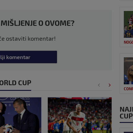
 MIŠLJENJE O OVOME?
 će ostaviti komentar!
NOG
lji komentar
 WORLD CUP
CON
NAJ
CUP