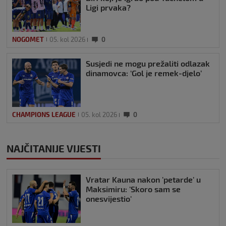
Ligi prvaka?
NOGOMET
05. kol 2026
0
Susjedi ne mogu prežaliti odlazak
dinamovca: ‘Gol je remek-djelo’
CHAMPIONS LEAGUE
05. kol 2026
0
NAJČITANIJE VIJESTI
Vratar Kauna nakon 'petarde' u
Maksimiru: 'Skoro sam se
onesvijestio'