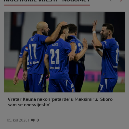
Vratar Kauna nakon 'petarde' u Maksimiru: 'Skoro
sam se onesvijestio'
05. kol 2026
0