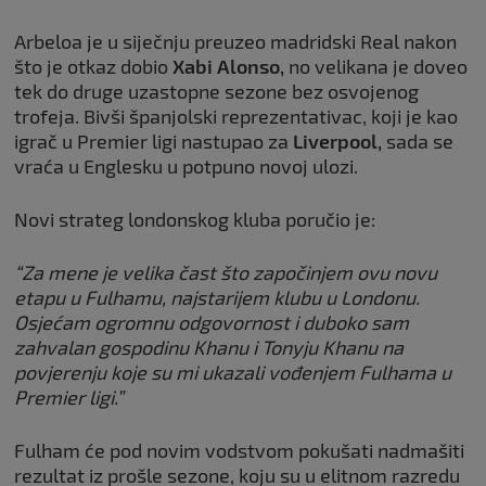
Arbeloa je u siječnju preuzeo madridski Real nakon
što je otkaz dobio
Xabi Alonso,
no velikana je doveo
tek do druge uzastopne sezone bez osvojenog
trofeja. Bivši španjolski reprezentativac, koji je kao
igrač u Premier ligi nastupao za
Liverpool,
sada se
vraća u Englesku u potpuno novoj ulozi.
Novi strateg londonskog kluba poručio je:
“Za mene je velika čast što započinjem ovu novu
etapu u Fulhamu, najstarijem klubu u Londonu.
Osjećam ogromnu odgovornost i duboko sam
zahvalan gospodinu Khanu i Tonyju Khanu na
povjerenju koje su mi ukazali vođenjem Fulhama u
Premier ligi.”
Fulham će pod novim vodstvom pokušati nadmašiti
rezultat iz prošle sezone, koju su u elitnom razredu