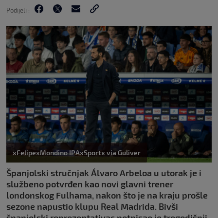
Podijeli :
xFelipexMondino IPAxSportx via Guliver
Španjolski stručnjak Álvaro Arbeloa u utorak je i
službeno potvrđen kao novi glavni trener
londonskog Fulhama, nakon što je na kraju prošle
sezone napustio klupu Real Madrida. Bivši
španjolski reprezentativac potpisao je trogodišnji