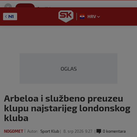
SportKlub
Instaliraj
Sport portal
HRV
GET - On the Google Play
OGLAS
Arbeloa i službeno preuzeu
klupu najstarijeg londonskog
kluba
NOGOMET
Autor:
Sport Klub
8. srp 2026
9:27
0 komentara