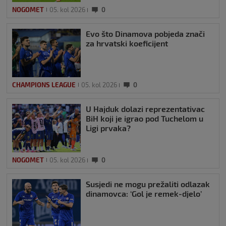
NOGOMET
05. kol 2026
0
Evo što Dinamova pobjeda znači
za hrvatski koeficijent
CHAMPIONS LEAGUE
05. kol 2026
0
U Hajduk dolazi reprezentativac
BiH koji je igrao pod Tuchelom u
Ligi prvaka?
NOGOMET
05. kol 2026
0
Susjedi ne mogu prežaliti odlazak
dinamovca: ‘Gol je remek-djelo’