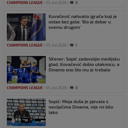
CHAMPIONS LEAGUE
05. kol 2026
0
Kovačević nahvalio igrača koji je
ostao bez gola: 'Bio je dobar u
svemu drugom'
CHAMPIONS LEAGUE
05. kol 2026
1
SKener: Sopić zadovoljio medijsku
glad, Kovačević dobio utakmicu, a
Dinamo ono što mu je trebalo
CHAMPIONS LEAGUE
05. kol 2026
0
Sopić: Moja duša je pjevala s
navijačima Dinama, nije mi bilo
lako