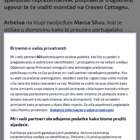
ugovor te će voditi momčad na Craven Cottageu.
Arbeloa
na klupi nasljeđuje
Marca
Silvu
, koji je
otišao u domovinu kako bi preuzeo portugalsku
Benficu.
Zanimljiv je rasplet situacije na trenerskom
tržištu jer je Silva u Lisabonu naslijedio
Joséa
Brinemo o vašoj privatnosti
Mourinha,
koji se nakon 13 godina vratio u Madrid i
Mi i naši partneri
603
pohranjujemo osobne podatke, kao što su podaci o
popunio mjesto upražnjeno upravo Arbeloovim
pregledavanju ili jedinstveni identifikatori, i pristupamo im na vašem uređaju.
odlaskom.
Odabirom opcije Prihvaćam omogućit ćete tehnologije praćenja koje
podržavaju svrhe za čije pružanje mi i naši partneri obrađujemo podatke. Ako
su alati za praćenje onemogućeni, određeni sadržaj i oglasi koje vidite možda
više neće biti toliko relevantni za vas. Možete se vratiti na ovaj izbornik kako
biste izmijenili svoje odabire ili povukli pristanak u bilo kojem trenutku klikom
Nekadašnji igrač Kraljeva postaje
na Upravljaj postavkama poveznicu pri dnu web-stranice [ili plutajuće ikone u
donjem lijevom kutu web stranice, ako je primjenjivo]. Vaši će se odabiri
Mourinhov pomoćnik u Realu
primijeniti kako je opisano u dijelu Web-mjesto. Za više pojedinosti pogledajte
našu Politiku privatnosti.
Dodatne informacije o vašoj privatnosti
Mi i naši partneri obrađujemo podatke kako bismo pružili
sljedeće:
LA LIGA
15. lip 2026
0
Korištenje preciznih geolokacijskih podataka. Aktivno skeniranje
karakteristika uređaja za identifikaciju. Pohrana i/ili pristup podacima na