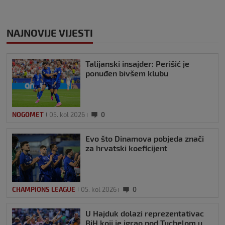
NAJNOVIJE VIJESTI
Talijanski insajder: Perišić je
ponuđen bivšem klubu
NOGOMET
05. kol 2026
0
Evo što Dinamova pobjeda znači
za hrvatski koeficijent
CHAMPIONS LEAGUE
05. kol 2026
0
U Hajduk dolazi reprezentativac
BiH koji je igrao pod Tuchelom u