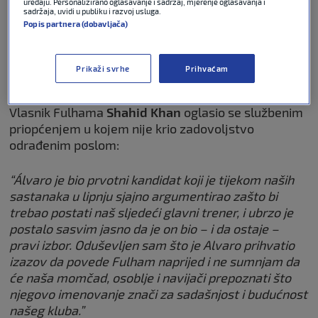
uređaju. Personalizirano oglašavanje i sadržaj, mjerenje oglašavanja i
Sky: Novi engleski drugoligaš želi
sadržaja, uvidi u publiku i razvoj usluga.
Sigura, Hajduk traži oko tri
Popis partnera (dobavljača)
milijuna eura
Prikaži svrhe
Prihvaćam
NOGOMET
06. srp 2026
0
Vlasnik Fulhama
Shahid Khan
oglasio se službenim
priopćenjem u kojem nije krio zadovoljstvo
odrađenim poslom:
“Álvaro je bio prvotni kandidat koji je tijekom naših
sastanaka u lipnju sjajno argumentirao zašto bi
trebao postati naš sljedeći glavni trener, i ubrzo je
postalo sasvim jasno da je on bio – i da ostaje –
pravi izbor. Oduševljen sam što je Alvaro prihvatio
izazov da povede Fulham naprijed i ne sumnjam da
će naša momčad, osoblje i navijači prepoznati što
njegovo imenovanje znači za sadašnjost i budućnost
našeg kluba.”