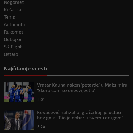
Nogomet
Košarka
Tenis
Automoto
Rukomet
Odbojka
SK Fight
Ostalo
Najčitanije vijesti
Vratar Kauna nakon ‘petarde’ u Maksimiru:
‘Skoro sam se onesvijestio’
8:01
Kovačević nahvalio igrača koji je ostao
bez gola: ‘Bio je dobar u svemu drugom’
8:24