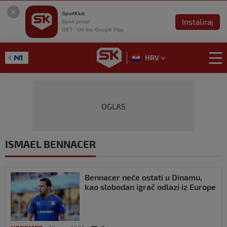
SportKlub
Instaliraj
Sport portal
GET - On the Google Play
HRV
OGLAS
ISMAEL BENNACER
Bennacer neće ostati u Dinamu,
kao slobodan igrač odlazi iz Europe