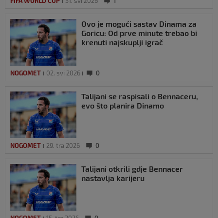
FIFA WORLD CUP
31. svi 2026
1
Ovo je mogući sastav Dinama za
Goricu: Od prve minute trebao bi
krenuti najskuplji igrač
NOGOMET
02. svi 2026
0
Talijani se raspisali o Bennaceru,
evo što planira Dinamo
NOGOMET
29. tra 2026
0
Talijani otkrili gdje Bennacer
nastavlja karijeru