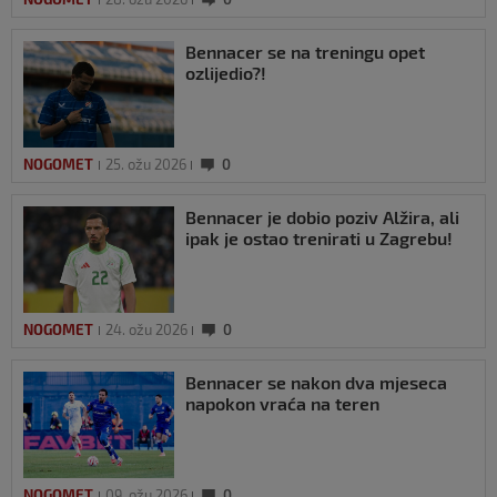
Bennacer se na treningu opet
ozlijedio?!
NOGOMET
25. ožu 2026
0
Bennacer je dobio poziv Alžira, ali
ipak je ostao trenirati u Zagrebu!
NOGOMET
24. ožu 2026
0
Bennacer se nakon dva mjeseca
napokon vraća na teren
NOGOMET
09. ožu 2026
0