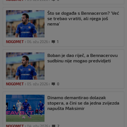
Što se događa s Bennacerom? ‘Već
se trebao vratiti, ali njega još
nema’
NOGOMET
06. ožu 2026
1
Boban je dao riječ, a Bennacerovu
sudbinu nije mogao predvidjeti
NOGOMET
05. ožu 2026
0
Dinamo demantirao dolazak
stopera, a čini se da jedna zvijezda
napušta Maksimir
NOGOMET
04. ožu 2026
2