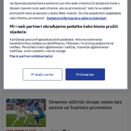
NOGOMET
05. srp 2026
0
na Upravljaj postavkama poveznicu pri dnu web-stranice [ili plutajuće ikone u
donjem lijevom kutu web stranice, ako je primjenjivo]. Vaši će se odabiri
primijeniti kako je opisano u dijelu Web-mjesto. Za više pojedinosti pogledajte
Boban želi zadržati Bennacera,
našu Politiku privatnosti.
Dodatne informacije o vašoj privatnosti
iako Dinamo neće platiti 10 milijuna
eura: ‘Čekamo da riješi svoj status
Mi i naši partneri obrađujemo podatke kako bismo pružili
s Milanom’
sljedeće:
Korištenje preciznih geolokacijskih podataka. Aktivno skeniranje
karakteristika uređaja za identifikaciju. Pohrana i/ili pristup podacima na
NOGOMET
20. lip 2026
0
uređaju. Personalizirano oglašavanje i sadržaj, mjerenje oglašavanja i
sadržaja, uvidi u publiku i razvoj usluga.
Popis partnera (dobavljača)
Gdje će Ismael Bennacer igrati
iduće sezone? Talijanski insajder:
Ništa od Dinama
Prikaži svrhe
Prihvaćam
NOGOMET
03. lip 2026
0
Dinamov alžirski dvojac ostao bez
poziva za Svjetsko prvenstvo