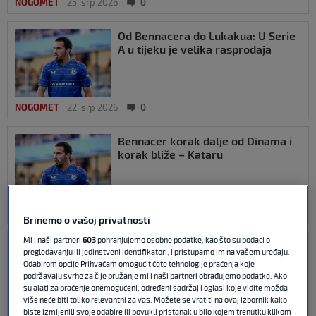
NOGOMET
25. srp 2026
0
Od Bennacera do Lukakua: U Serie
A u tijeku je velika rasprodaja
NOGOMET
22. srp 2026
0
Bennacer korak dalje od Dinama i
korak bliže – Kataru
NOGOMET
08. srp 2026
0
Brinemo o vašoj privatnosti
Mi i naši partneri
603
pohranjujemo osobne podatke, kao što su podaci o
Bennacer na Maksimiru i iduće
pregledavanju ili jedinstveni identifikatori, i pristupamo im na vašem uređaju.
sezone? Ovaj potez budi nadu
Odabirom opcije Prihvaćam omogućit ćete tehnologije praćenja koje
navijača Dinama
podržavaju svrhe za čije pružanje mi i naši partneri obrađujemo podatke. Ako
su alati za praćenje onemogućeni, određeni sadržaj i oglasi koje vidite možda
više neće biti toliko relevantni za vas. Možete se vratiti na ovaj izbornik kako
biste izmijenili svoje odabire ili povukli pristanak u bilo kojem trenutku klikom