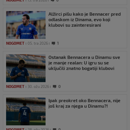
NOGOMET
15. tra 2026
0
Alžirci pišu kako je Bennacer pred
odlaskom iz Dinama, evo koji
klubovi su zainteresirani
NOGOMET
05. tra 2026
1
Ostanak Bennacera u Dinamu sve
je manje realan: U igru su se
uključili znatno bogatiji klubovi
NOGOMET
30. ožu 2026
0
Ipak preokret oko Bennacera, nije
još kraj za njega u Dinamu?!
NOGOMET
28. ožu 2026
0