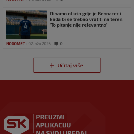
Dinamo otkrio gdje je Bennacer i
kada bi se trebao vratiti na teren:
‘To pitanje nije relevantno’
NOGOMET
02. ožu 2026
0
PREUZMI
APLIKACIJU
NA SVOJ UREĐAJ