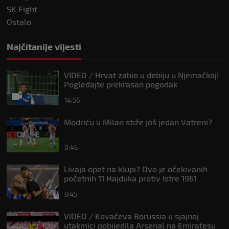
SK Fight
Ostalo
Najčitanije vijesti
VIDEO / Hrvat zabio u debiju u Njemačkoj!
Pogledajte prekrasan pogodak
14:56
Modriću u Milan stiže još jedan Vatreni?
8:46
Livaja opet na klupi? Ovo je očekivanih
početnih 11 Hajduka protiv Istre 1961
9:45
VIDEO / Kovačeva Borussia u sjajnoj
utakmici pobijedila Arsenal na Emiratesu