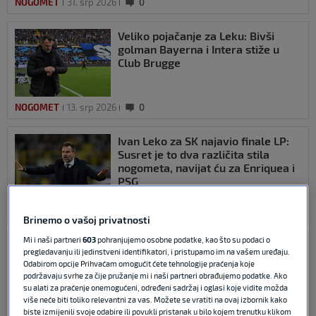
NOGOMET
31. srp 2026
0
Veliko pojačanje za Leku: Bivši
golman Bayerna i Intera stiže u
Club Brugge
NOGOMET
13. srp 2026
0
Ivan Leko za SK najavio finale LP:
Susret je to dva različita stila
nogometa, navijat ću za Enriquea i
PSG
CHAMPIONS LEAGUE
30. svi 2026
0
Brinemo o vašoj privatnosti
Mi i naši partneri
603
pohranjujemo osobne podatke, kao što su podaci o
Leko: Hajduk? Najneugodnije i
pregledavanju ili jedinstveni identifikatori, i pristupamo im na vašem uređaju.
najlošije iskustvo otkako sam
Odabirom opcije Prihvaćam omogućit ćete tehnologije praćenja koje
trener
podržavaju svrhe za čije pružanje mi i naši partneri obrađujemo podatke. Ako
su alati za praćenje onemogućeni, određeni sadržaj i oglasi koje vidite možda
više neće biti toliko relevantni za vas. Možete se vratiti na ovaj izbornik kako
biste izmijenili svoje odabire ili povukli pristanak u bilo kojem trenutku klikom