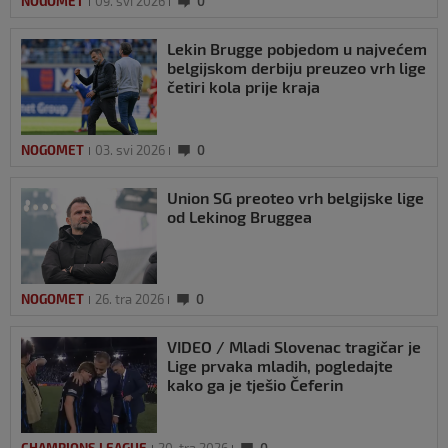
NOGOMET
09. svi 2026
0
Lekin Brugge pobjedom u najvećem
belgijskom derbiju preuzeo vrh lige
četiri kola prije kraja
NOGOMET
03. svi 2026
0
Union SG preoteo vrh belgijske lige
od Lekinog Bruggea
NOGOMET
26. tra 2026
0
VIDEO / Mladi Slovenac tragičar je
Lige prvaka mladih, pogledajte
kako ga je tješio Čeferin