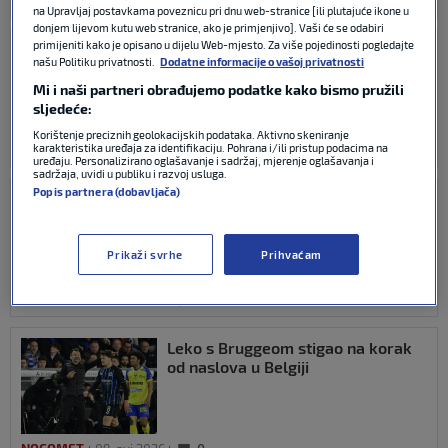
NOGOMET
23. svi 2026
0
na Upravljaj postavkama poveznicu pri dnu web-stranice [ili plutajuće ikone u
donjem lijevom kutu web stranice, ako je primjenjivo]. Vaši će se odabiri
primijeniti kako je opisano u dijelu Web-mjesto. Za više pojedinosti pogledajte
Ivan Leko osvojio belgijsku ligu s
našu Politiku privatnosti.
Dodatne informacije o vašoj privatnosti
Club Bruggeom
Mi i naši partneri obrađujemo podatke kako bismo pružili
sljedeće:
Korištenje preciznih geolokacijskih podataka. Aktivno skeniranje
karakteristika uređaja za identifikaciju. Pohrana i/ili pristup podacima na
NOGOMET
21. svi 2026
0
uređaju. Personalizirano oglašavanje i sadržaj, mjerenje oglašavanja i
sadržaja, uvidi u publiku i razvoj usluga.
Popis partnera (dobavljača)
Lekin Brugge ‘utrpao petardu’
glavnom konkurentu i sve je bliže
tituli
Prikaži svrhe
Prihvaćam
NOGOMET
17. svi 2026
0
Leko s Bruggeom stigao na korak
od naslova u Belgiji