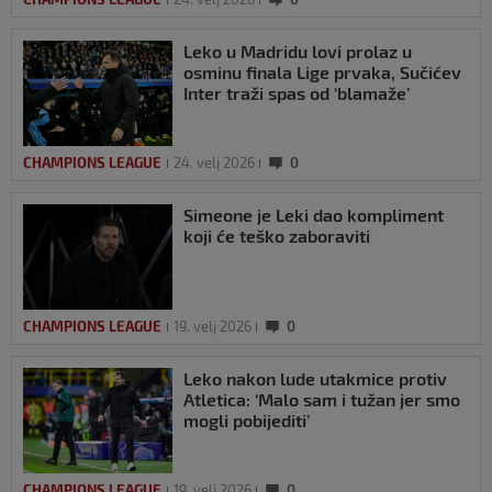
Leko u Madridu lovi prolaz u
osminu finala Lige prvaka, Sučićev
Inter traži spas od ‘blamaže’
CHAMPIONS LEAGUE
24. velj 2026
0
Simeone je Leki dao kompliment
koji će teško zaboraviti
CHAMPIONS LEAGUE
19. velj 2026
0
Leko nakon lude utakmice protiv
Atletica: ‘Malo sam i tužan jer smo
mogli pobijediti’
CHAMPIONS LEAGUE
19. velj 2026
0