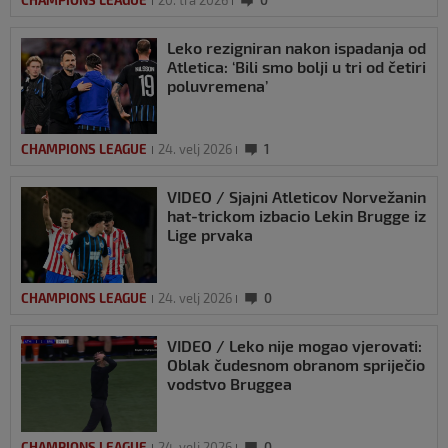
CHAMPIONS LEAGUE
20. tra 2026
0
Leko rezigniran nakon ispadanja od
Atletica: ‘Bili smo bolji u tri od četiri
poluvremena’
CHAMPIONS LEAGUE
24. velj 2026
1
VIDEO / Sjajni Atleticov Norvežanin
hat-trickom izbacio Lekin Brugge iz
Lige prvaka
CHAMPIONS LEAGUE
24. velj 2026
0
VIDEO / Leko nije mogao vjerovati:
Oblak čudesnom obranom spriječio
vodstvo Bruggea
CHAMPIONS LEAGUE
24. velj 2026
0