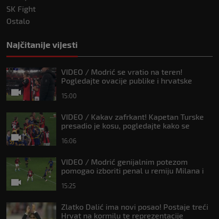
SK Fight
Ostalo
Najčitanije vijesti
VIDEO / Modrić se vratio na teren!
Pogledajte ovacije publike i hrvatske
zastave na tribinama
15:00
VIDEO / Kakav zafrkant! Kapetan Turske
presadio je kosu, pogledajte kako se
Modrić našalio s njim
16:06
VIDEO / Modrić genijalnim potezom
pomogao izboriti penal u remiju Milana i
Intera
15:25
Zlatko Dalić ima novi posao! Postaje treći
Hrvat na kormilu te reprezentacije