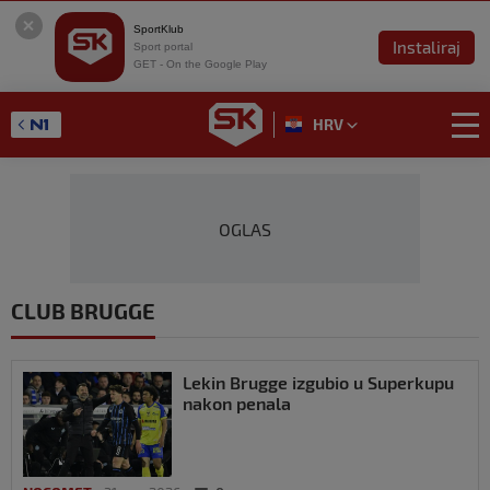
SportKlub
Instaliraj
Sport portal
GET - On the Google Play
HRV
OGLAS
CLUB BRUGGE
Lekin Brugge izgubio u Superkupu
nakon penala