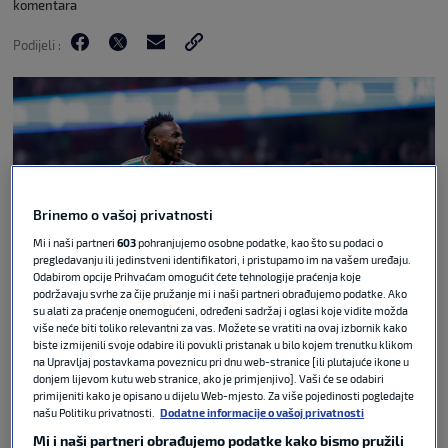
komentara
Podijeli :
Brinemo o vašoj privatnosti
Mi i naši partneri
603
pohranjujemo osobne podatke, kao što su podaci o
pregledavanju ili jedinstveni identifikatori, i pristupamo im na vašem uređaju.
Odabirom opcije Prihvaćam omogućit ćete tehnologije praćenja koje
Guliver Image
podržavaju svrhe za čije pružanje mi i naši partneri obrađujemo podatke. Ako
su alati za praćenje onemogućeni, određeni sadržaj i oglasi koje vidite možda
više neće biti toliko relevantni za vas. Možete se vratiti na ovaj izbornik kako
Nogometaši Meksika svladali su reprezentaciju
biste izmijenili svoje odabire ili povukli pristanak u bilo kojem trenutku klikom
Južne Afrike s 2:0 u prvoj utakmici 23. svjetskog
na Upravljaj postavkama poveznicu pri dnu web-stranice [ili plutajuće ikone u
prvenstva koje je započelo u četvrtak utakmicom
donjem lijevom kutu web stranice, ako je primjenjivo]. Vaši će se odabiri
primijeniti kako je opisano u dijelu Web-mjesto. Za više pojedinosti pogledajte
skupine A na stadionu Azteca u Mexico Cityju.
našu Politiku privatnosti.
Dodatne informacije o vašoj privatnosti
Julian Quinones je u 9. minuti postigao prvi
Mi i naši partneri obrađujemo podatke kako bismo pružili