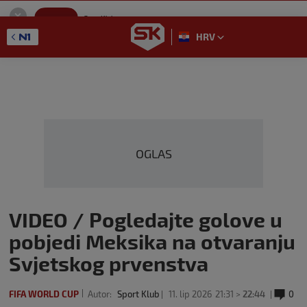
SportKlub
Instaliraj
Sport portal
HRV
GET - On the Google Play
OGLAS
VIDEO / Pogledajte golove u
pobjedi Meksika na otvaranju
Svjetskog prvenstva
FIFA WORLD CUP
Autor:
Sport Klub
11. lip 2026
21:31 >
22:44
0