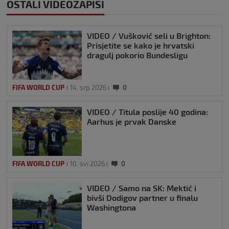
OSTALI VIDEOZAPISI
VIDEO / Vušković seli u Brighton:
Prisjetite se kako je hrvatski
dragulj pokorio Bundesligu
FIFA WORLD CUP
14. srp 2026
0
VIDEO / Titula poslije 40 godina:
Aarhus je prvak Danske
FIFA WORLD CUP
10. svi 2026
0
VIDEO / Samo na SK: Mektić i
bivši Dodigov partner u finalu
Washingtona