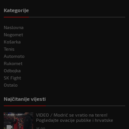
Kategorije
Naslovna
Nogomet
Košarka
Tenis
Automoto
Rukomet
Odbojka
SK Fight
Ostalo
Najčitanije vijesti
VIDEO / Modrić se vratio na teren!
Pogledajte ovacije publike i hrvatske
zastave na tribinama
15:00