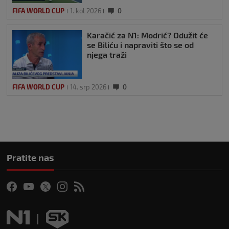
FIFA WORLD CUP
1. kol 2026
0
Karačić za N1: Modrić? Odužit će
se Biliću i napraviti što se od
njega traži
FIFA WORLD CUP
14. srp 2026
0
Pratite nas