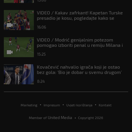
VIDEO / Kakav zafrkant! Kapetan Turske
presadio je kosu, pogledajte kako se
Modrić našalio s njim
16:06
VIDEO / Modrić genijalnim potezom
pomogao izboriti penal u remiju Milana i
Intera
15:25
Kovačević nahvalio igrača koji je ostao
bez gola: ‘Bio je dobar u svemu drugom’
8:24
Marketing
Impresum
Uvjeti korištenja
Kontakt
United Media
Member of
Copyright 2026