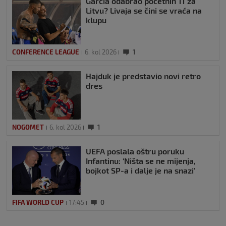
Garcia odabrao početnih 11 za
Litvu? Livaja se čini se vraća na
klupu
CONFERENCE LEAGUE
6. kol 2026
1
Hajduk je predstavio novi retro
dres
NOGOMET
6. kol 2026
1
UEFA poslala oštru poruku
Infantinu: ‘Ništa se ne mijenja,
bojkot SP-a i dalje je na snazi’
FIFA WORLD CUP
17:45
0