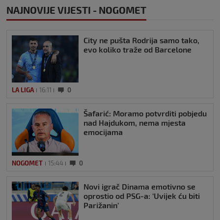
NAJNOVIJE VIJESTI - NOGOMET
City ne pušta Rodrija samo tako,
evo koliko traže od Barcelone
LA LIGA
16:11
0
Šafarić: Moramo potvrditi pobjedu
nad Hajdukom, nema mjesta
emocijama
NOGOMET
15:44
0
Novi igrač Dinama emotivno se
oprostio od PSG-a: ‘Uvijek ću biti
Parižanin’