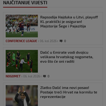
NAJČITANIJE VIJESTI
Rapsodija Hajduka u Litvi, playoff
KL praktički je osiguran!
Majstorije Šege i Pajazitija
CONFERENCE LEAGUE
06. kol 2026
0
Dalić u Emirate vodi dvojicu
velikana hrvatskog nogometa,
evo što će oni raditi
NOGOMET
06. kol 2026
0
Zlatko Dalić ima novi posao!
Postaje treći Hrvat na kormilu te
reprezentacije