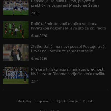
Rapsodija Hajduka u Litvi, playoff KL
praktički je osiguran! Majstorije Šege i
Pajazitija
20:53
Dalić u Emirate vodi dvojicu velikana
hrvatskog nogometa, evo što će oni raditi
6. kol 2026
Zlatko Dalić ima novi posao! Postaje treći
Hrvat na kormilu te reprezentacije
6. kol 2026
Rijeka u Finsku nosi minimalnu prednost,
bivši vratar Dinama spriječio veću razliku
22:41
Marketing
Impresum
Uvjeti korištenja
Kontakt