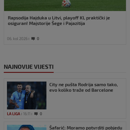
Rapsodija Hajduka u Litvi, playoff KL praktički je
osiguran! Majstorije Šege i Pajazitija
06. kol 2026
0
NAJNOVIJE VIJESTI
City ne pušta Rodrija samo tako,
evo koliko traže od Barcelone
LA LIGA
16:11
0
Šafarić: Moramo potvrditi pobjedu