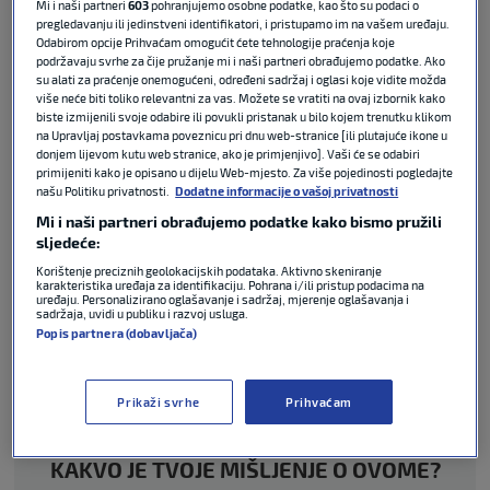
Mi i naši partneri
603
pohranjujemo osobne podatke, kao što su podaci o
Nogometaši Dinama
otvorili su 21. kolo
SuperSport
pregledavanju ili jedinstveni identifikatori, i pristupamo im na vašem uređaju.
Odabirom opcije Prihvaćam omogućit ćete tehnologije praćenja koje
HNL-a
visokom pobjedom protiv
Šibenika
podržavaju svrhe za čije pružanje mi i naši partneri obrađujemo podatke. Ako
rezultatom 3:0 na
Maksimiru
. Strijelci za
Modre
bili
su alati za praćenje onemogućeni, određeni sadržaj i oglasi koje vidite možda
su
Samy Mmaee
,
Arber Hoxha
i
Martin Baturina
.
više neće biti toliko relevantni za vas. Možete se vratiti na ovaj izbornik kako
biste izmijenili svoje odabire ili povukli pristanak u bilo kojem trenutku klikom
na Upravljaj postavkama poveznicu pri dnu web-stranice [ili plutajuće ikone u
Ovom pobjedom Dinamo se približio vrhu tablice,
donjem lijevom kutu web stranice, ako je primjenjivo]. Vaši će se odabiri
primijeniti kako je opisano u dijelu Web-mjesto. Za više pojedinosti pogledajte
sada zaostaje dva boda za
Hajdukom
i četiri za
našu Politiku privatnosti.
Dodatne informacije o vašoj privatnosti
vodećom
Rijekom
, pri čemu oba konkurenta imaju
Mi i naši partneri obrađujemo podatke kako bismo pružili
utakmicu manje.
Šibenik
je ostao predzadnji s
sljedeće:
bodom i utakmicom više od
Gorice
.
Korištenje preciznih geolokacijskih podataka. Aktivno skeniranje
karakteristika uređaja za identifikaciju. Pohrana i/ili pristup podacima na
uređaju. Personalizirano oglašavanje i sadržaj, mjerenje oglašavanja i
Tagovi
sadržaja, uvidi u publiku i razvoj usluga.
Popis partnera (dobavljača)
GNK DINAMO ZAGREB
HNK ŠIBENIK
SHNL
Prikaži svrhe
Prihvaćam
KAKVO JE TVOJE MIŠLJENJE O OVOME?