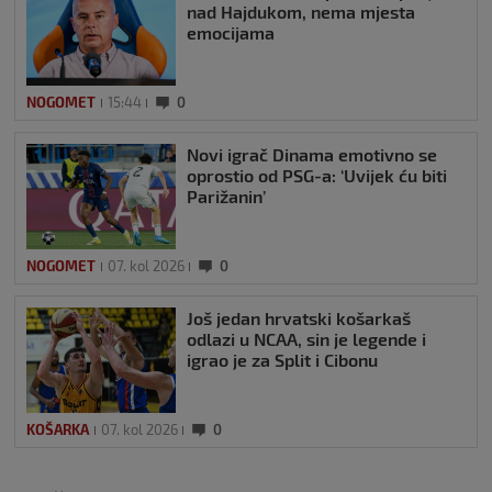
nad Hajdukom, nema mjesta
emocijama
NOGOMET
15:44
0
Novi igrač Dinama emotivno se
oprostio od PSG-a: ‘Uvijek ću biti
Parižanin’
NOGOMET
07. kol 2026
0
Još jedan hrvatski košarkaš
odlazi u NCAA, sin je legende i
igrao je za Split i Cibonu
KOŠARKA
07. kol 2026
0