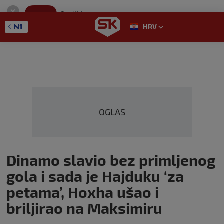
SportKlub
Instaliraj
Sport portal
HRV
GET - On the Google Play
OGLAS
Dinamo slavio bez primljenog
gola i sada je Hajduku ‘za
petama’, Hoxha ušao i
briljirao na Maksimiru