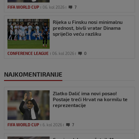
FIFA WORLD CUP
06. kol 2026
7
Rijeka u Finsku nosi minimalnu
prednost, bivši vratar Dinama
spriječio veću razliku
CONFERENCE LEAGUE
06. kol 2026
0
NAJKOMENTIRANIJE
Zlatko Dalić ima novi posao!
Postaje treći Hrvat na kormilu te
reprezentacije
FIFA WORLD CUP
6. kol 2026
7