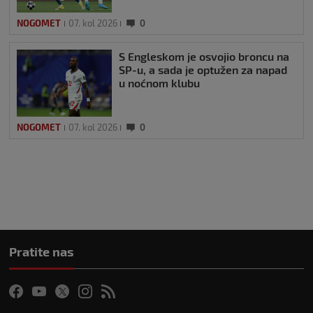
NOGOMET
07. kol 2026
0
S Engleskom je osvojio broncu na
SP-u, a sada je optužen za napad
u noćnom klubu
NOGOMET
07. kol 2026
0
Pratite nas