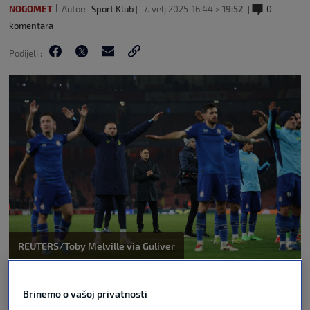
NOGOMET
Autor:
Sport Klub
7. velj 2025
16:44 >
19:52
0
komentara
Podijeli :
REUTERS/Toby Melville via Guliver
Utakmicom između Dinama i Šibenika u petak od
18 sati je započelo 21. kolo SuperSport HNL-a.
Brinemo o vašoj privatnosti