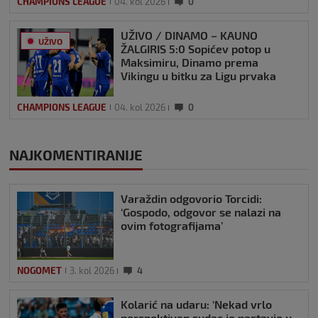
CHAMPIONS LEAGUE
04. kol 2026
0
UŽIVO / DINAMO – KAUNO
UŽIVO
ŽALGIRIS 5:0 Sopićev potop u
Maksimiru, Dinamo prema
Vikingu u bitku za Ligu prvaka
CHAMPIONS LEAGUE
04. kol 2026
0
NAJKOMENTIRANIJE
Varaždin odgovorio Torcidi:
‘Gospodo, odgovor se nalazi na
ovim fotografijama’
NOGOMET
3. kol 2026
4
Kolarić na udaru: ‘Nekad vrlo
perspektivan sudac je nastavio u