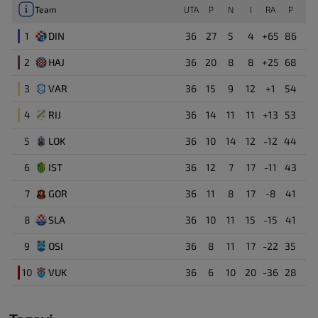
Team
UTA
P
N
I
RA
P
1
DIN
36
27
5
4
+65
86
2
HAJ
36
20
8
8
+25
68
3
VAR
36
15
9
12
+1
54
4
RIJ
36
14
11
11
+13
53
5
LOK
36
10
14
12
-12
44
6
IST
36
12
7
17
-11
43
7
GOR
36
11
8
17
-8
41
8
SLA
36
10
11
15
-15
41
9
OSI
36
8
11
17
-22
35
10
VUK
36
6
10
20
-36
28