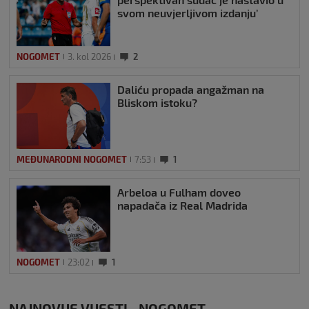
svom neuvjerljivom izdanju’
NOGOMET
3. kol 2026
2
Daliću propada angažman na
Bliskom istoku?
MEĐUNARODNI NOGOMET
7:53
1
Arbeloa u Fulham doveo
napadača iz Real Madrida
NOGOMET
23:02
1
NAJNOVIJE VIJESTI - NOGOMET