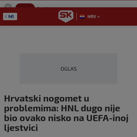
SportKlub
Instaliraj
Sport portal
HRV
GET - On the Google Play
OGLAS
Hrvatski nogomet u
problemima: HNL dugo nije
bio ovako nisko na UEFA-inoj
ljestvici