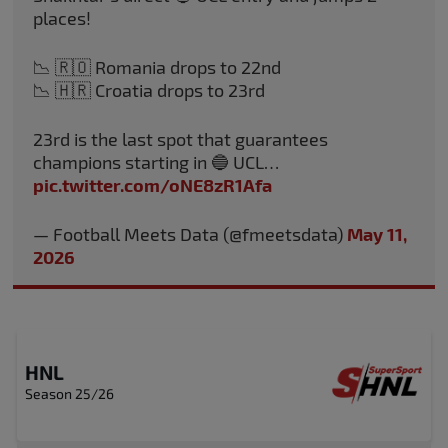
places!
📉 🇷🇴 Romania drops to 22nd
📉 🇭🇷 Croatia drops to 23rd
23rd is the last spot that guarantees
champions starting in 🔵 UCL…
pic.twitter.com/oNE8zR1Afa
— Football Meets Data (@fmeetsdata)
May 11,
2026
HNL
Season 25/26