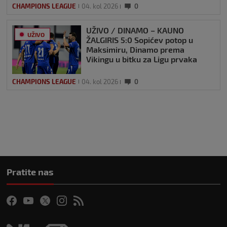
CHAMPIONS LEAGUE
04. kol 2026
0
UŽIVO / DINAMO – KAUNO
UŽIVO
ŽALGIRIS 5:0 Sopićev potop u
Maksimiru, Dinamo prema
Vikingu u bitku za Ligu prvaka
CHAMPIONS LEAGUE
04. kol 2026
0
Pratite nas