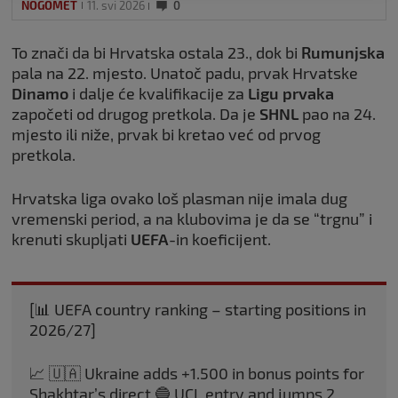
NOGOMET
11. svi 2026
0
To znači da bi Hrvatska ostala 23., dok bi
Rumunjska
pala na 22. mjesto. Unatoč padu, prvak Hrvatske
Dinamo
i dalje će kvalifikacije za
Ligu prvaka
započeti od drugog pretkola. Da je
SHNL
pao na 24.
mjesto ili niže, prvak bi kretao već od prvog
pretkola.
Hrvatska liga ovako loš plasman nije imala dug
vremenski period, a na klubovima je da se “trgnu” i
krenuti skupljati
UEFA
-in koeficijent.
[📊 UEFA country ranking – starting positions in
2026/27]
📈 🇺🇦 Ukraine adds +1.500 in bonus points for
Shakhtar’s direct 🔵 UCL entry and jumps 2