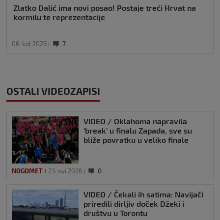
Zlatko Dalić ima novi posao! Postaje treći Hrvat na
kormilu te reprezentacije
06. kol 2026
7
OSTALI VIDEOZAPISI
VIDEO / Oklahoma napravila
‘break’ u finalu Zapada, sve su
bliže povratku u veliko finale
NOGOMET
23. svi 2026
0
VIDEO / Čekali ih satima: Navijači
priredili dirljiv doček Džeki i
društvu u Torontu