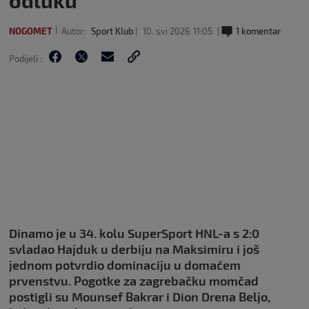
odluku
NOGOMET
Autor:
Sport Klub
10. svi 2026
11:05
1 komentar
Podijeli :
Dinamo je u 34. kolu SuperSport HNL-a s 2:0
svladao Hajduk u derbiju na Maksimiru i još
jednom potvrdio dominaciju u domaćem
prvenstvu. Pogotke za zagrebačku momčad
postigli su Mounsef Bakrar i Dion Drena Beljo,