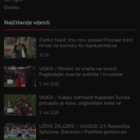
Ostalo
Najčitanije vijesti
Zlatko Dalić ima novi posao! Postaje treći
Hrvat na kormilu te reprezentacije
10:36
VIDEO / Modrić se vratio na teren!
Pogledajte ovacije publike i hrvatske
zastave na tribinama
5. kol 2026
VIDEO / Kakav zafrkant! Kapetan Turske
presadio je kosu, pogledajte kako se
Modrić našalio s njim
5. kol 2026
UŽIVO ŽALGIRIS – HAJDUK 2:5 Rapsodija
Splićana, Dalisson i Pukštas gotovo pa
osigurali playoff!