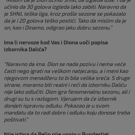
učinio da 30 golova izgleda lako zabiti. Naravno da
je SHNL teška liga, kroz prošle sezone se pokazalo
da je i 20 golova teško postići. Tako da mislim da je
on, kao i Dinamo, odigrao jaku dobru sezonu.”
Ima li nervoze kod Vas i Diona uoči popisa
izbornika Dalića?
“Naravno da ima. Dion se nada pozivu i nema veće
časti nego igrati na velikom natjecanju, a i meni kao
njegovom menadžeru to bi bila velika sreća. S druge
strane, moramo biti realni i reći da izborniku Daliću
nije lako odlučiti. Dion igra fenomenalnu sezonu, ali i
drugi su tu s razlogom. Vjerujem da će izbornik
donijeti ispravnu odluku. Pokazao je u svom
mandatu da to radi dobro i odluku koju donose treba
poštivati.”
Nije istina da Beljo nije uspio u Bundesligi…