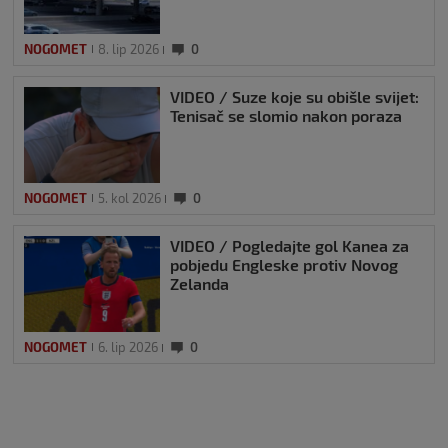
NOGOMET
8. lip 2026
0
VIDEO / Suze koje su obišle svijet:
Tenisač se slomio nakon poraza
NOGOMET
5. kol 2026
0
VIDEO / Pogledajte gol Kanea za
pobjedu Engleske protiv Novog
Zelanda
NOGOMET
6. lip 2026
0