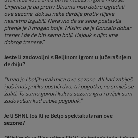
Činjenica je da protiv Dinama nisu dobro izgledali
ove sezone, dok su neke derbije protiv Rijeke
nesretno izgubili. Naravno da se sada postavlja
pitanje je li mogao bolje. Mislim da je Gonzalo dobar
trener i da će biti samo bolji. Hajduk s njim ima
dobrog trenera.”
Jeste li zadovoljni s Beljinom igrom u jučerašnjem
derbiju?
“Imao je i boljih utakmica ove sezone. Ali kad zabiješ
i još imaš priliku postići dva, tri pogotka, ne smiješ se
žaliti. To samo govori kakvu sezonu igra i uvijek sam
zadovoljan kad zabije pogodak.”
Je li SHNL loš ili je Beljo spektakularan ove
sezone?
“Mislim da je Dion učinio SHNL da izgleda loše. I da je