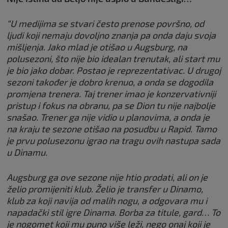
“U medijima se stvari često prenose površno, od
ljudi koji nemaju dovoljno znanja pa onda daju svoja
mišljenja. Jako mlad je otišao u Augsburg, na
polusezoni, što nije bio idealan trenutak, ali start mu
je bio jako dobar. Postao je reprezentativac. U drugoj
sezoni također je dobro krenuo, a onda se dogodila
promjena trenera. Taj trener imao je konzervativniji
pristup i fokus na obranu, pa se Dion tu nije najbolje
snašao. Trener ga nije vidio u planovima, a onda je
na kraju te sezone otišao na posudbu u Rapid. Tamo
je prvu polusezonu igrao na tragu ovih nastupa sada
u Dinamu.
Augsburg ga ove sezone nije htio prodati, ali on je
želio promijeniti klub. Želio je transfer u Dinamo,
klub za koji navija od malih nogu, a odgovara mu i
napadački stil igre Dinama. Borba za titule, gard… To
je nogomet koji mu puno više leži, nego onaj koji je