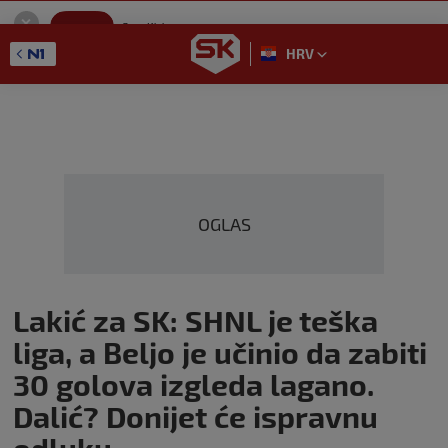
SportKlub
Instaliraj
Sport portal
HRV
GET - On the Google Play
OGLAS
Lakić za SK: SHNL je teška
liga, a Beljo je učinio da zabiti
30 golova izgleda lagano.
Dalić? Donijet će ispravnu