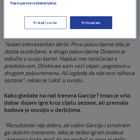
Popis partnera (dobavljača)
napravili su igrače za
reprezentaciju, a ne treneri druge
klase koji dolaze u SHNL
Prikaži svrhe
Prihvaćam
NOGOMET
09. svi 2026
0
“Jedan interesantan derbi. Prvo poluvrijeme bilo je
dosta suzdržano, a drugo poluvrijeme Dinamo je
odlučio u svoju korist. Hajduk me razočarao s
predstavom. Očekivao sam veći otpor, pogotovo u
drugom poluvremenu. Ali izgleda da nije ovo njihova
sezona”
, rekao je Lakić u uvodu.
Kako gledate na rad trenera Garcije? Imao je vrlo
dobar dojam igre kroz cijelu sezone, ali premalo
bodova je osvojio u derbijima.
“Rezultatski nije dobro, ali volim Garciju i smatram
ga dobrim trenerom. Jako je teško igrati ovakve
utakmice kada znaš da ne možeš ni gore ni dolje.