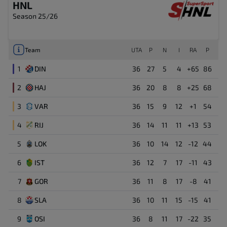
HNL
Season 25/26
Team
UTA
P
N
I
RA
P
1
DIN
36
27
5
4
+65
86
2
HAJ
36
20
8
8
+25
68
3
VAR
36
15
9
12
+1
54
4
RIJ
36
14
11
11
+13
53
5
LOK
36
10
14
12
-12
44
6
IST
36
12
7
17
-11
43
7
GOR
36
11
8
17
-8
41
8
SLA
36
10
11
15
-15
41
9
OSI
36
8
11
17
-22
35