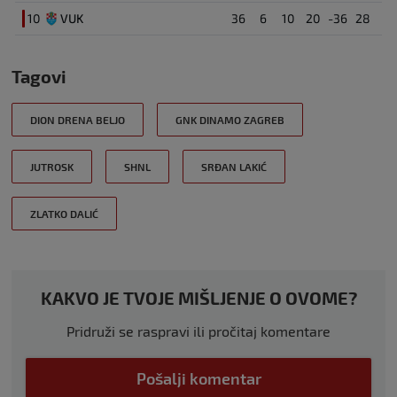
10
VUK
36
6
10
20
-36
28
Tagovi
DION DRENA BELJO
GNK DINAMO ZAGREB
JUTROSK
SHNL
SRĐAN LAKIĆ
ZLATKO DALIĆ
KAKVO JE TVOJE MIŠLJENJE O OVOME?
Pridruži se raspravi ili pročitaj komentare
Pošalji komentar