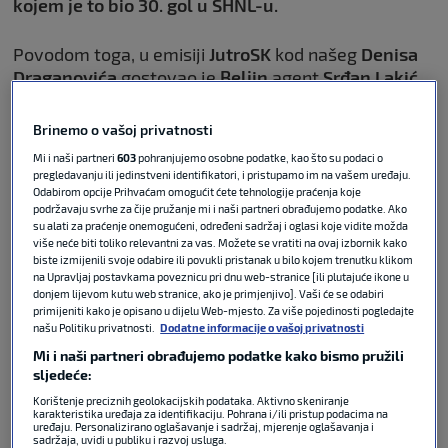
kojem je to bio 30. gol u SHNL-u.
Povodom toga, u emisiji
JutroSK
kod našeg
Denisa
Draganovića
gostovao je
Beljin
agent
Srđan Lakić
.
Nekadašnji hrvatski reprezentativac govorio je o
jučerašnjem derbiju, o odličnim igrama Belje, ali i o
Brinemo o vašoj privatnosti
mogućem transferu. Također, dotaknuo se i
Mi i naši partneri
603
pohranjujemo osobne podatke, kao što su podaci o
eventualnog Beljinog poziva u
hrvatsku
pregledavanju ili jedinstveni identifikatori, i pristupamo im na vašem uređaju.
reprezentaciju
za
Svjetsko prvenstvo
.
Odabirom opcije Prihvaćam omogućit ćete tehnologije praćenja koje
podržavaju svrhe za čije pružanje mi i naši partneri obrađujemo podatke. Ako
su alati za praćenje onemogućeni, određeni sadržaj i oglasi koje vidite možda
više neće biti toliko relevantni za vas. Možete se vratiti na ovaj izbornik kako
biste izmijenili svoje odabire ili povukli pristanak u bilo kojem trenutku klikom
na Upravljaj postavkama poveznicu pri dnu web-stranice [ili plutajuće ikone u
Beljo: Izbornik Dalić će procijeniti
donjem lijevom kutu web stranice, ako je primjenjivo]. Vaši će se odabiri
zaslužujem li poziv u
primijeniti kako je opisano u dijelu Web-mjesto. Za više pojedinosti pogledajte
reprezentaciju
našu Politiku privatnosti.
Dodatne informacije o vašoj privatnosti
Mi i naši partneri obrađujemo podatke kako bismo pružili
sljedeće:
NOGOMET
09. svi 2026
0
Korištenje preciznih geolokacijskih podataka. Aktivno skeniranje
karakteristika uređaja za identifikaciju. Pohrana i/ili pristup podacima na
uređaju. Personalizirano oglašavanje i sadržaj, mjerenje oglašavanja i
Kovačević: Hrvatski treneri
sadržaja, uvidi u publiku i razvoj usluga.