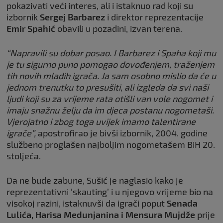
pokazivati veći interes, ali i istaknuo rad koji su
izbornik
Sergej Barbarez
i direktor reprezentacije
Emir Spahić
obavili u pozadini, izvan terena.
“Napravili su dobar posao. I Barbarez i Spaha koji mu
je tu sigurno puno pomogao dovođenjem, traženjem
tih novih mladih igrača. Ja sam osobno mislio da će u
jednom trenutku to presušiti, ali izgleda da svi naši
ljudi koji su za vrijeme rata otišli van vole nogomet i
imaju snažnu želju da im djeca postanu nogometaši.
Vjerojatno i zbog toga uvijek imamo talentirane
igrače”,
apostrofirao je bivši izbornik, 2004. godine
službeno proglašen najboljim nogometašem BiH 20.
stoljeća.
Da ne bude zabune, Sušić je naglasio kako je
reprezentativni ‘skauting’ i u njegovo vrijeme bio na
visokoj razini, istaknuvši da igrači poput
Senada
Lulića, Harisa Medunjanina i Mensura Mujdže
prije