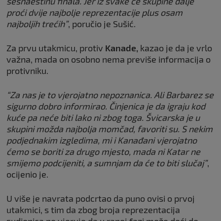
šesnaestinu finala. Jer iz svake će skupine dalje
proći dvije najbolje reprezentacije plus osam
najboljih trećih”
, poručio je Sušić.
Za prvu utakmicu, protiv
Kanade,
kazao je da je vrlo
važna, mada on osobno nema previše informacija o
protivniku.
“Za nas je to vjerojatno nepoznanica. Ali Barbarez se
sigurno dobro informirao. Činjenica je da igraju kod
kuće pa neće biti lako ni zbog toga. Švicarska je u
skupini možda najbolja momčad, favoriti su. S nekim
podjednakim izgledima, mi i Kanađani vjerojatno
ćemo se boriti za drugo mjesto, mada ni Katar ne
smijemo podcijeniti, a sumnjam da će to biti slučaj”
,
ocijenio je.
U više je navrata podcrtao da puno ovisi o prvoj
utakmici, s tim da zbog broja reprezentacija
sudionica ne vjeruje da u ranoj fazi može doći do