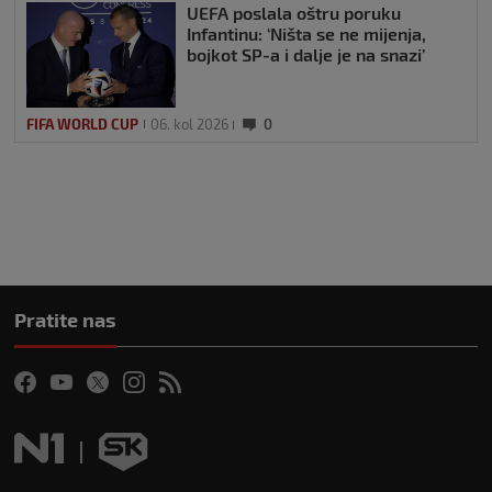
UEFA poslala oštru poruku
Infantinu: ‘Ništa se ne mijenja,
bojkot SP-a i dalje je na snazi’
FIFA WORLD CUP
06. kol 2026
0
Pratite nas