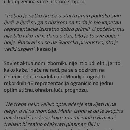
u kojoj većina vuče u istom smjeru.
“Trebao je netko tko će u startu imati podršku svih
ljudi, a ljudi su ga s obzirom na to da je bio kapetan
reprezentacije izuzetno dobro primili. U početku mu
nije bilo lako, ali iz dana u dan, bilo je to sve bolje i
bolje. Plasirali su se na Svjetsko prvenstvo, što je
veliki uspjeh”
, kazao je.
Savjet aktualnom izborniku nije htio udijeliti, jer to,
kako kaže, inače ne radi, pa se s obzirom na
činjenicu da će nadolazeći Mundijal ugostiti
rekordnih 48 reprezentacija ograničio na jednu
optimističnu, ohrabrujuću prognozu.
“Ne treba neko veliko opterećenje stavljati ni na
njega, a ni na momčad. Mada, istina je da je skupina
daleko lakša od one koju smo mi imali u Brazilu i
trebalo bi realno očekivati plasman BiH u