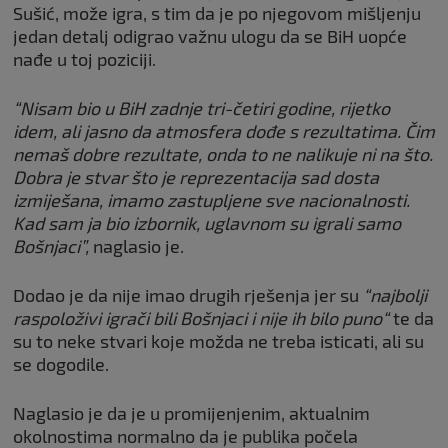
Sušić, može igra, s tim da je po njegovom mišljenju
jedan detalj odigrao važnu ulogu da se BiH uopće
nađe u toj poziciji.
“Nisam bio u BiH zadnje tri-četiri godine, rijetko
idem, ali jasno da atmosfera dođe s rezultatima. Čim
nemaš dobre rezultate, onda to ne nalikuje ni na što.
Dobra je stvar što je reprezentacija sad dosta
izmiješana, imamo zastupljene sve nacionalnosti.
Kad sam ja bio izbornik, uglavnom su igrali samo
Bošnjaci”,
naglasio je.
Dodao je da nije imao drugih rješenja jer su
“najbolji
raspoloživi igrači bili Bošnjaci i nije ih bilo puno“
te da
su to neke stvari koje možda ne treba isticati, ali su
se dogodile.
Naglasio je da je u promijenjenim, aktualnim
okolnostima normalno da je publika počela