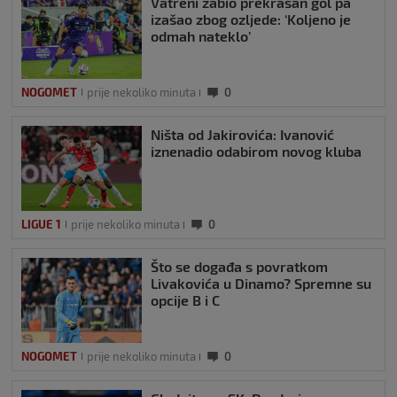
Vatreni zabio prekrasan gol pa
izašao zbog ozljede: ‘Koljeno je
odmah nateklo’
NOGOMET
prije nekoliko minuta
0
Ništa od Jakirovića: Ivanović
iznenadio odabirom novog kluba
LIGUE 1
prije nekoliko minuta
0
Što se događa s povratkom
Livakovića u Dinamo? Spremne su
opcije B i C
NOGOMET
prije nekoliko minuta
0