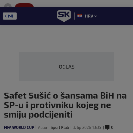
SportKlub
Instaliraj
Sport portal
HRV
GET - On the Google Play
OGLAS
Safet Sušić o šansama BiH na
SP-u i protivniku kojeg ne
smiju podcijeniti
FIFA WORLD CUP
Autor:
Sport Klub
3. lip 2026
13:35
0