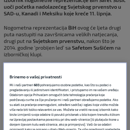
uoči početka nadolazećeg Svjetskog prvenstvo u
SAD-u, Kanadi i Meksiku koje kreće 11. lipnja.
Nogometna reprezentacija
BiH
ovog će ljeta drugi
puta nastupiti na završnicama velikih natjecanja,
drugi put na
Svjetskom
prvenstvu,
nakon što je
2014. godine ‘probijen led’ sa
Safetom Sušićem
na
izborničkoj klupi.
POVEZANO
Brinemo o vašoj privatnosti
Mi i naši partneri
603
pohranjujemo osobne podatke, kao što su podaci o
Tomas za SK: Ako u ovakvoj
pregledavanju ili jedinstveni identifikatori, i pristupamo im na vašem uređaju.
formaciji želimo zabijati golove,
Odabirom opcije Prihvaćam omogućit ćete tehnologije praćenja koje
ovo moramo promijeniti
podržavaju svrhe za čije pružanje mi i naši partneri obrađujemo podatke. Ako
su alati za praćenje onemogućeni, određeni sadržaj i oglasi koje vidite možda
više neće biti toliko relevantni za vas. Možete se vratiti na ovaj izbornik kako
biste izmijenili svoje odabire ili povukli pristanak u bilo kojem trenutku klikom
FIFA WORLD CUP
03. lip 2026
1
na Upravljaj postavkama poveznicu pri dnu web-stranice [ili plutajuće ikone u
donjem lijevom kutu web stranice, ako je primjenjivo]. Vaši će se odabiri
primijeniti kako je opisano u dijelu Web-mjesto. Za više pojedinosti pogledajte