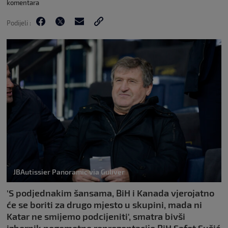
komentara
Podijeli :
JBAutissier Panoramic via Guliver
'S podjednakim šansama, BiH i Kanada vjerojatno
će se boriti za drugo mjesto u skupini, mada ni
Katar ne smijemo podcijeniti', smatra bivši
izbornik nogometne reprezentacije BiH Safet Sušić