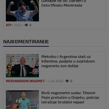
Gledajte na SK: Darderi u
četvrtfinalu Montreala
ATP
23:27
0
NAJKOMENTIRANIJE
Meksiko i Argentina stali uz
Infantina, podjele u svjetskom
nogometu sve dublje
MEĐUNARODNI NOGOMET
7. kol 2026
0
Bivši nogometni sudac Tihomir
Pejin pretučen u Osijeku, policija
istražuje brutalni napad