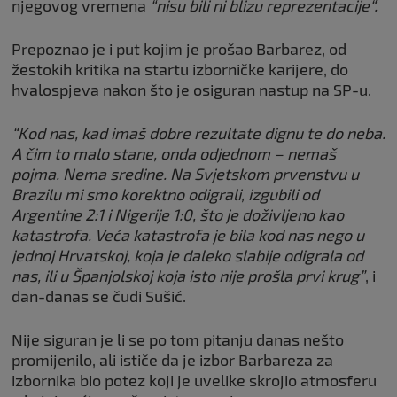
njegovog vremena
“nisu bili ni blizu reprezentacije“.
Prepoznao je i put kojim je prošao Barbarez, od
žestokih kritika na startu izborničke karijere, do
hvalospjeva nakon što je osiguran nastup na SP-u.
“Kod nas, kad imaš dobre rezultate dignu te do neba.
A čim to malo stane, onda odjednom – nemaš
pojma. Nema sredine. Na Svjetskom prvenstvu u
Brazilu mi smo korektno odigrali, izgubili od
Argentine 2:1 i Nigerije 1:0, što je doživljeno kao
katastrofa. Veća katastrofa je bila kod nas nego u
jednoj Hrvatskoj, koja je daleko slabije odigrala od
nas, ili u Španjolskoj koja isto nije prošla prvi krug”
, i
dan-danas se čudi Sušić.
Nije siguran je li se po tom pitanju danas nešto
promijenilo, ali ističe da je izbor Barbareza za
izbornika bio potez koji je uvelike skrojio atmosferu