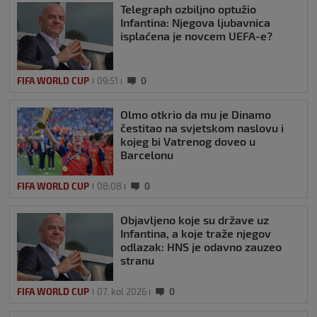
Telegraph ozbiljno optužio
Infantina: Njegova ljubavnica
isplaćena je novcem UEFA-e?
FIFA WORLD CUP
09:51
0
Olmo otkrio da mu je Dinamo
čestitao na svjetskom naslovu i
kojeg bi Vatrenog doveo u
Barcelonu
FIFA WORLD CUP
08:08
0
Objavljeno koje su države uz
Infantina, a koje traže njegov
odlazak: HNS je odavno zauzeo
stranu
FIFA WORLD CUP
07. kol 2026
0