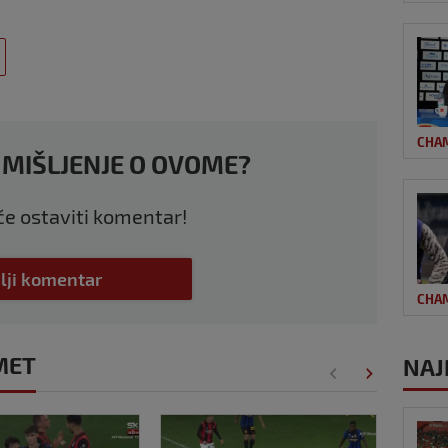
CHA
 MIŠLJENJE O OVOME?
 će ostaviti komentar!
lji komentar
CHA
MET
NAJ