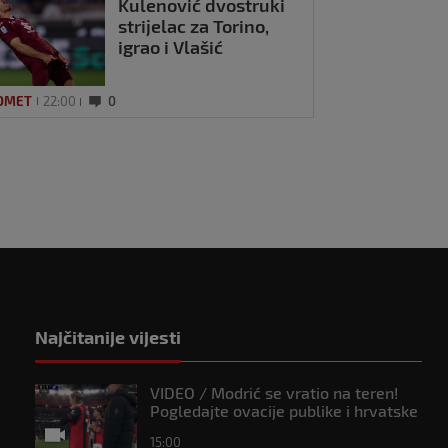
Kulenović dvostruki
strijelac za Torino,
igrao i Vlašić
OMET
22:00
0
Najčitanije vijesti
VIDEO / Modrić se vratio na teren!
Pogledajte ovacije publike i hrvatske
zastave na tribinama
15:00