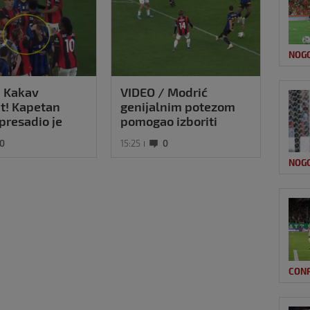
NOG
/ Kakav
VIDEO / Modrić
Kova
t! Kapetan
genijalnim potezom
igra
presadio je
pomogao izboriti
gola
ogledajte kako
penal u remiju Milana
sve
0
15:25
0
08:24
ić našalio s
i Intera
NOG
CON