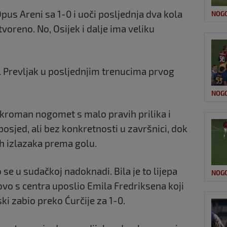
pus Areni sa 1-0 i uoči posljednja dva kola
NOG
otvoreno. No, Osijek i dalje ima veliku
il Prevljak u posljednjim trenucima prvog
NOG
roman nogomet s malo pravih prilika i
osjed, ali bez konkretnosti u završnici, dok
kih izlazaka prema golu.
 se u sudačkoj nadoknadi. Bila je to lijepa
NOG
tovo s centra uposlio Emila Fredriksena koji
ki zabio preko Ćurčije za 1-0.