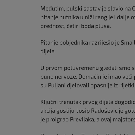
Međutim, pulski sastav je slavio na O
pitanje putnika u niži rang je i dalje 
prednost, četiri boda plusa.
Pitanje pobjednika razriješio je Sma
dijela.
U prvom poluvremenu gledali smo sk
puno nervoze. Domaćin je imao veći p
su Puljani djelovali opasnije iz rijet
Ključni trenutak prvog dijela dogodio
akcija gostiju. Josip Radošević je go
je proigrao Prevljaka, a ovaj majstors