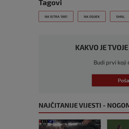
Tagovi
NK ISTRA 1961
NK OSIJEK
SHNL
KAKVO JE TVOJE
Budi prvi koji
Poša
NAJČITANIJE VIJESTI - NOGO