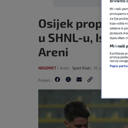
Brinemo o
Mi i naši par
pristupamo i
Osijek propusti
za čije pruža
koje vidite m
odabire ili p
u SHNL-u, Istra 
plutajuće iko
dijelu Web-mj
Mi i naši
Areni
Korištenje pr
pristup podac
razvoj uslug
Popis partn
NOGOMET
Autor:
Sport Klub
10. svi 2026
18:02
Podijeli :