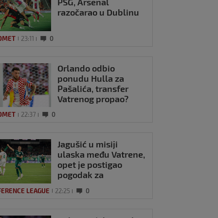
PSG, Arsenal
razočarao u Dublinu
OMET
23:11
0
čević nahvalio
Orlando odbio
ča koji je ostao bez
ponudu Hulla za
: 'Bio je dobar u
Pašalića, transfer
mu drugom'
Vatrenog propao?
1
OMET
22:37
0
Jagušić u misiji
ulaska među Vatrene,
opet je postigao
pogodak za
Panathinaikos!
FERENCE LEAGUE
22:25
0