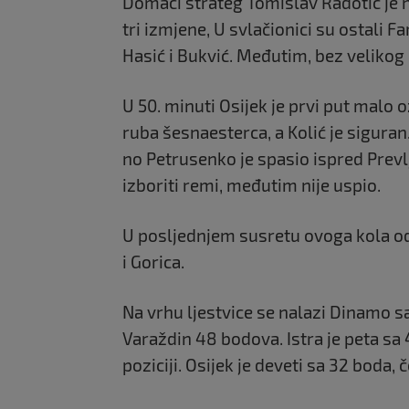
Domaći strateg Tomislav Radotić je 
tri izmjene, U svlačionici su ostali Far
Hasić i Bukvić. Međutim, bez velikog
U 50. minuti Osijek je prvi put malo o
ruba šesnaesterca, a Kolić je siguran
no Petrusenko je spasio ispred Prevl
izboriti remi, međutim nije uspio.
U posljednjem susretu ovoga kola od 
i Gorica.
Na vrhu ljestvice se nalazi Dinamo sa
Varaždin 48 bodova. Istra je peta sa
poziciji. Osijek je deveti sa 32 boda, 