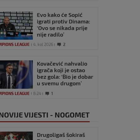
Evo kako će Sopić
igrati protiv Dinama:
‘Ovo se nikada prije
nije radilo’
MPIONS LEAGUE
4. kol 2026
2
Kovačević nahvalio
igrača koji je ostao
bez gola: ‘Bio je dobar
u svemu drugom’
MPIONS LEAGUE
8:24
1
NOVIJE VIJESTI - NOGOMET
Drugoligaš šokiraš