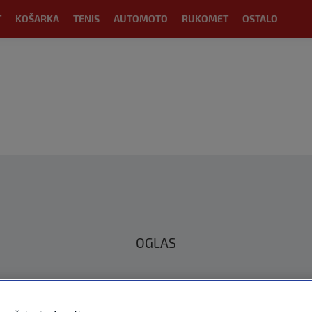
T
KOŠARKA
TENIS
AUTOMOTO
RUKOMET
OSTALO
OGLAS