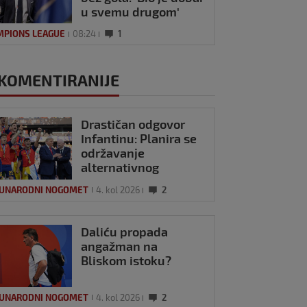
u svemu drugom'
MPIONS LEAGUE
08:24
1
KOMENTIRANIJE
Drastičan odgovor
Infantinu: Planira se
održavanje
alternativnog
Svjetskog prvenstva?
UNARODNI NOGOMET
4. kol 2026
2
Daliću propada
angažman na
Bliskom istoku?
UNARODNI NOGOMET
4. kol 2026
2