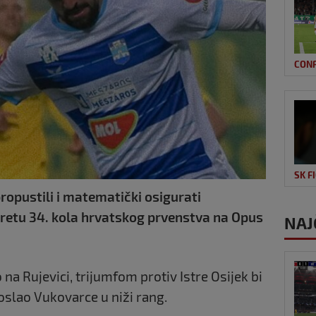
CON
SK F
opustili i matematički osigurati
sretu 34. kola hrvatskog prvenstva na Opus
NAJ
na Rujevici, trijumfom protiv Istre Osijek bi
oslao Vukovarce u niži rang.