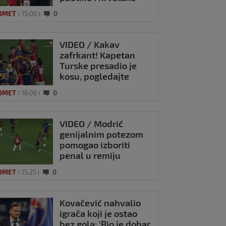
zastave na tribinama
OMET
15:00
0
VIDEO / Kakav
zafrkant! Kapetan
Turske presadio je
kosu, pogledajte
kako se Modrić
OMET
16:06
0
našalio s njim
VIDEO / Modrić
genijalnim potezom
pomogao izboriti
penal u remiju
Milana i Intera
OMET
15:25
0
Kovačević nahvalio
igrača koji je ostao
bez gola: 'Bio je dobar