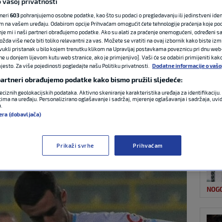
 vašoj privatnosti
tneri
603
pohranjujemo osobne podatke, kao što su podaci o pregledavanju ili jedinstveni identi
m na vašem uređaju. Odabirom opcije Prihvaćam omogućit ćete tehnologije praćenja koje po
NAJ
o potvrditi ostanak
nje mi i naši partneri obrađujemo podatke. Ako su alati za praćenje onemogućeni, određeni sa
ožda više neće biti toliko relevantni za vas. Možete se vratiti na ovaj izbornik kako biste izmi
ovukli pristanak u bilo kojem trenutku klikom na Upravljaj postavkama poveznicu pri dnu web-
slavila na Opus
ne u donjem lijevom kutu web stranice, ako je primjenjivo]. Vaši će se odabiri primijeniti kak
esto. Za više pojedinosti pogledajte našu Politiku privatnosti.
Dodatne informacije o vašo
 partneri obrađujemo podatke kako bismo pružili sljedeće:
eciznih geolokacijskih podataka. Aktivno skeniranje karakteristika uređaja za identifikaciju. 
ima na uređaju. Personalizirano oglašavanje i sadržaj, mjerenje oglašavanja i sadržaja, uvidi
a.
NOG
era (dobavljača)
0 komentara
Prikaži svrhe
Prihvaćam
NOG