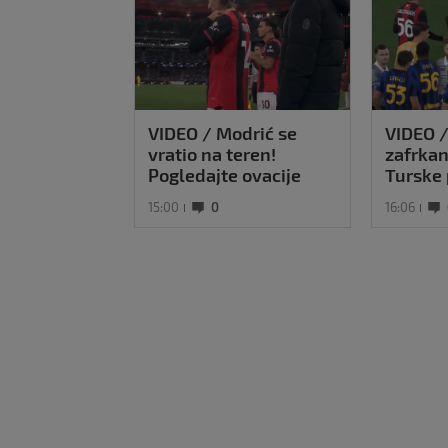
VIDEO / Modrić se
VIDEO 
vratio na teren!
zafrkan
Pogledajte ovacije
Turske 
publike i hrvatske
kosu, p
15:00
0
16:06
zastave na tribinama
se Modr
njim