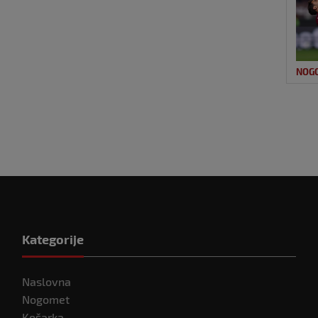
NOG
Kategorije
Naslovna
Nogomet
Košarka