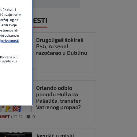
fikatori, i
državaju svrhe
NOVIJE VIJESTI
držaj i oglasi
jenili svoje
stranice [ili
o je opisano u
Drugoligaš šokiraš
j privatnosti
PSG, Arsenal
razočarao u Dublinu
Pohrana i/ili
 u publiku i
OMET
23:11
0
Orlando odbio
ponudu Hulla za
Pašalića, transfer
Vatrenog propao?
OMET
22:37
0
Jagušić u misiji