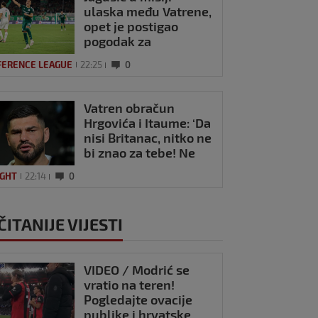
ulaska među Vatrene,
opet je postigao
pogodak za
Panathinaikos!
FERENCE LEAGUE
22:25
0
Vatren obračun
Hrgovića i Itaume: ‘Da
nisi Britanac, nitko ne
bi znao za tebe! Ne
dajem ti nikakav
IGHT
22:14
0
respekt’
ČITANIJE VIJESTI
VIDEO / Modrić se
vratio na teren!
Pogledajte ovacije
publike i hrvatske