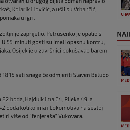
na otvaranju drugog dijela odmah napravio
kaš, Kolarik i Jovičić, a ušli su Vrbančić,
CHA
 pomaka u igri.
NAJ
zbiljnije zaprijetio. Petrusenko je opalio s
. U 55. minuti gosti su imali opasnu kontru,
jaka. Osijek je u završnici pokušavao barem
18.15 sati snage će odmjeriti Slaven Belupo
MEĐ
 82 boda, Hajduik ima 64, Rijeka 49, a
 42 boda koliko ima i Lokomotiva na šestoj
četiri više od “fenjeraša” Vukovara.
MEĐ