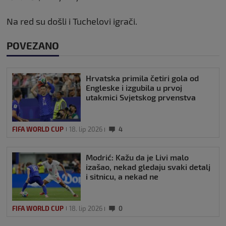
Na red su došli i Tuchelovi igrači.
POVEZANO
Hrvatska primila četiri gola od
Engleske i izgubila u prvoj
utakmici Svjetskog prvenstva
FIFA WORLD CUP
18. lip 2026
4
Modrić: Kažu da je Livi malo
izašao, nekad gledaju svaki detalj
i sitnicu, a nekad ne
FIFA WORLD CUP
18. lip 2026
0