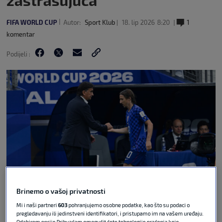
zastrašujuća’
FIFA WORLD CUP
Autor:
Sport Klub
18. lip 2026
8:20
1
komentar
Podijeli :
Brinemo o vašoj privatnosti
Giacomo Cosua via Guliver Image
Mi i naši partneri
603
pohranjujemo osobne podatke, kao što su podaci o
pregledavanju ili jedinstveni identifikatori, i pristupamo im na vašem uređaju.
Hrvatska reprezentacija porazom je otvorila
Odabirom opcije Prihvaćam omogućit ćete tehnologije praćenja koje