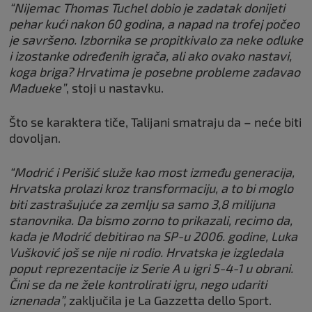
“Nijemac Thomas Tuchel dobio je zadatak donijeti
pehar kući nakon 60 godina, a napad na trofej počeo
je savršeno. Izbornika se propitkivalo za neke odluke
i izostanke određenih igrača, ali ako ovako nastavi,
koga briga? Hrvatima je posebne probleme zadavao
Madueke”
, stoji u nastavku.
Što se karaktera tiče, Talijani smatraju da – neće biti
dovoljan.
“Modrić i Perišić služe kao most između generacija,
Hrvatska prolazi kroz transformaciju, a to bi moglo
biti zastrašujuće za zemlju sa samo 3,8 milijuna
stanovnika. Da bismo zorno to prikazali, recimo da,
kada je Modrić debitirao na SP-u 2006. godine, Luka
Vušković još se nije ni rodio. Hrvatska je izgledala
poput reprezentacije iz Serie A u igri 5-4-1 u obrani.
Čini se da ne žele kontrolirati igru, nego udariti
iznenada”,
zaključila je La Gazzetta dello Sport.