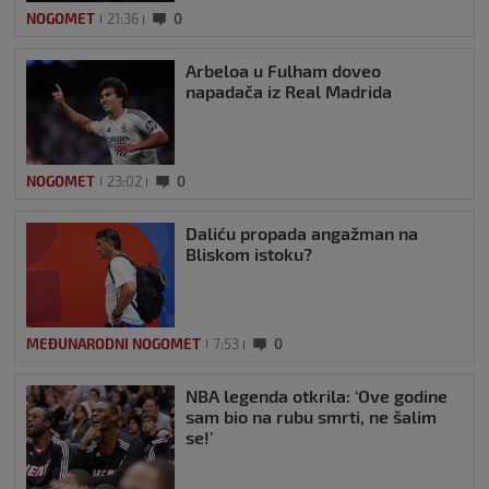
NOGOMET
21:36
0
Arbeloa u Fulham doveo
napadača iz Real Madrida
NOGOMET
23:02
0
Daliću propada angažman na
Bliskom istoku?
MEĐUNARODNI NOGOMET
7:53
0
NBA legenda otkrila: ‘Ove godine
sam bio na rubu smrti, ne šalim
se!’