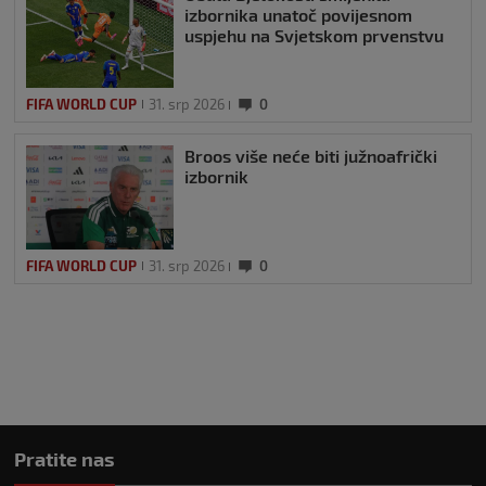
izbornika unatoč povijesnom
uspjehu na Svjetskom prvenstvu
FIFA WORLD CUP
31. srp 2026
0
Broos više neće biti južnoafrički
izbornik
FIFA WORLD CUP
31. srp 2026
0
Pratite nas