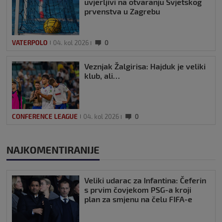
uvjerljivi na otvaranju Svjetskog
prvenstva u Zagrebu
VATERPOLO
04. kol 2026
0
Veznjak Žalgirisa: Hajduk je veliki
klub, ali…
CONFERENCE LEAGUE
04. kol 2026
0
NAJKOMENTIRANIJE
Veliki udarac za Infantina: Čeferin
s prvim čovjekom PSG-a kroji
plan za smjenu na čelu FIFA-e