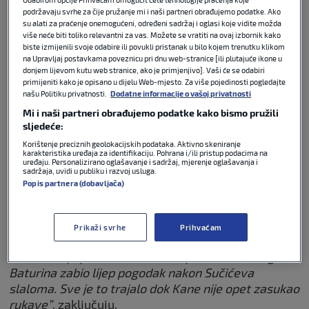
Svjetsko prvenstvo.
podržavaju svrhe za čije pružanje mi i naši partneri obrađujemo podatke. Ako
su alati za praćenje onemogućeni, određeni sadržaj i oglasi koje vidite možda
više neće biti toliko relevantni za vas. Možete se vratiti na ovaj izbornik kako
Englezi su bili bolji 4:2, ali moglo je biti i puno gore s
biste izmijenili svoje odabire ili povukli pristanak u bilo kojem trenutku klikom
na Upravljaj postavkama poveznicu pri dnu web-stranice [ili plutajuće ikone u
obzirom na brojne prilike koje su stvorili Kane i
donjem lijevom kutu web stranice, ako je primjenjivo]. Vaši će se odabiri
ekipa. Kako to biva, hrvatska igra analizirala se i u
primijeniti kako je opisano u dijelu Web-mjesto. Za više pojedinosti pogledajte
Italiji, točnije
La Gazzetta dello Sport
, koja je
našu Politiku privatnosti.
Dodatne informacije o vašoj privatnosti
detaljno secirala igru hrvatskih nogometaša.
Mi i naši partneri obrađujemo podatke kako bismo pružili
sljedeće:
“Luka Modrić skrivio je kazneni udarac izgledajući
Korištenje preciznih geolokacijskih podataka. Aktivno skeniranje
karakteristika uređaja za identifikaciju. Pohrana i/ili pristup podacima na
gotovo kao debitant. Nije to bila sretna utakmica za
uređaju. Personalizirano oglašavanje i sadržaj, mjerenje oglašavanja i
sadržaja, uvidi u publiku i razvoj usluga.
njega, igrač Milana zamijenjen je nakon sat
Popis partnera (dobavljača)
vremena”
, napisao je vodeći sportski list
prekomorskih nam susjeda, koji je ipak pronašao i
nekoliko riječi hvale:
Prikaži svrhe
Prihvaćam
“Hrvatska je pokazala karakter, pa čak i dobru igru, a
Baturina zabio lijep pogodak nakon Sučićeva
slaloma. Sve je to trajalo dok Kane nije opet zasukao
rukave”
, zaključuju.