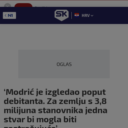
SportKlub
Instaliraj
Sport portal
HRV
GET - On the Google Play
OGLAS
‘Modrić je izgledao poput
debitanta. Za zemlju s 3,8
milijuna stanovnika jedna
stvar bi mogla biti