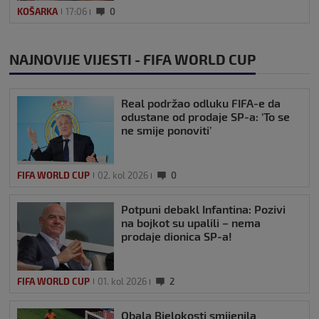
KOŠARKA
17:06
0
NAJNOVIJE VIJESTI - FIFA WORLD CUP
Real podržao odluku FIFA-e da
odustane od prodaje SP-a: ‘To se
ne smije ponoviti’
FIFA WORLD CUP
02. kol 2026
0
Potpuni debakl Infantina: Pozivi
na bojkot su upalili – nema
prodaje dionica SP-a!
FIFA WORLD CUP
01. kol 2026
2
Obala Bjelokosti smijenila