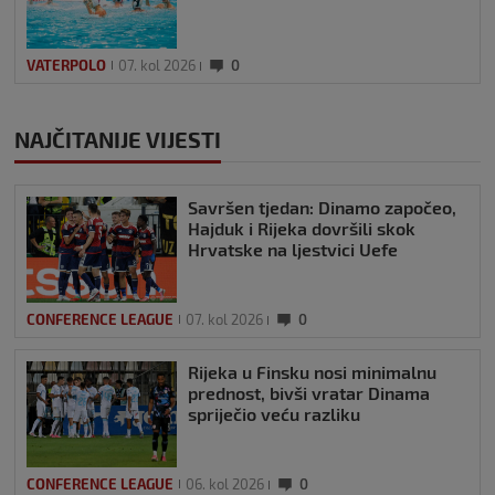
VATERPOLO
07. kol 2026
0
NAJČITANIJE VIJESTI
Savršen tjedan: Dinamo započeo,
Hajduk i Rijeka dovršili skok
Hrvatske na ljestvici Uefe
CONFERENCE LEAGUE
07. kol 2026
0
Rijeka u Finsku nosi minimalnu
prednost, bivši vratar Dinama
spriječio veću razliku
CONFERENCE LEAGUE
06. kol 2026
0