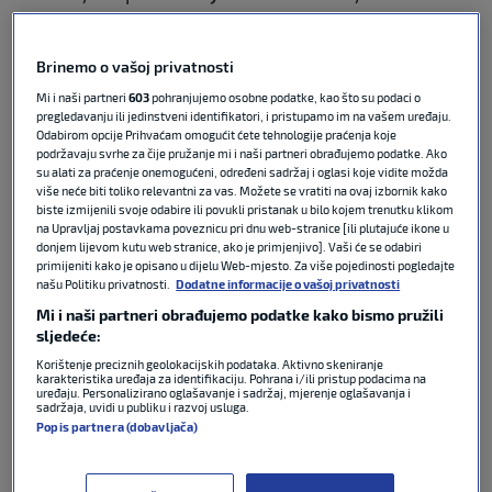
Atalanta
je, prema njegovim navodima, na korak do
Brinemo o vašoj privatnosti
dovođenja hrvatskog stopera, koji stiže iz
Bayernove druge momčadi.
Mi i naši partneri
603
pohranjujemo osobne podatke, kao što su podaci o
pregledavanju ili jedinstveni identifikatori, i pristupamo im na vašem uređaju.
Odabirom opcije Prihvaćam omogućit ćete tehnologije praćenja koje
“Dogovoren je potpis ugovora na četiri godine”,
piše
podržavaju svrhe za čije pružanje mi i naši partneri obrađujemo podatke. Ako
Romano i dodaje:
“Hrvatski U-19 centralni branič
su alati za praćenje onemogućeni, određeni sadržaj i oglasi koje vidite možda
više neće biti toliko relevantni za vas. Možete se vratiti na ovaj izbornik kako
potpisuje s Atalantom s mogućnosti produljenja
biste izmijenili svoje odabire ili povukli pristanak u bilo kojem trenutku klikom
ugovora na još jednu godinu.”
na Upravljaj postavkama poveznicu pri dnu web-stranice [ili plutajuće ikone u
donjem lijevom kutu web stranice, ako je primjenjivo]. Vaši će se odabiri
primijeniti kako je opisano u dijelu Web-mjesto. Za više pojedinosti pogledajte
Puljić je izdanak nogometne škole
Osijeka,
u kojoj je
našu Politiku privatnosti.
Dodatne informacije o vašoj privatnosti
bio do 2023. godine kada je prodan u Bayern za 2.8
Mi i naši partneri obrađujemo podatke kako bismo pružili
milijuna eura. Za bavarskog velikana igrao je za
sljedeće:
juniore i za drugu momčad u četvrtom rangu
Korištenje preciznih geolokacijskih podataka. Aktivno skeniranje
njemačkog nogometa.
karakteristika uređaja za identifikaciju. Pohrana i/ili pristup podacima na
uređaju. Personalizirano oglašavanje i sadržaj, mjerenje oglašavanja i
sadržaja, uvidi u publiku i razvoj usluga.
Popis partnera (dobavljača)
U Bergamu će ga dočekati hrvatski reprezentativac
Mario Pašalić
te novi trener na klupi,
Maurizio Sarri.