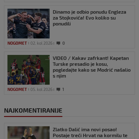
Dinamo je odbio ponudu Engleza
za Stojkovića! Evo koliko su
ponudili
NOGOMET
02. kol 2026
0
VIDEO / Kakav zafrkant! Kapetan
Turske presadio je kosu,
pogledajte kako se Modrić našalio
s njim
NOGOMET
05. kol 2026
1
NAJKOMENTIRANIJE
Zlatko Dalić ima novi posao!
Postaje treći Hrvat na kormilu te