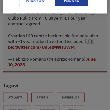
Prikaži svrhe
Prihvaćam
🚨⚫️🔵 Atalanta are closing in on deal to sign
Ljubo Puljic from FC Bayern II. Four year
contract agreed.
Croatian U19 centre back to join Atalanta also
with +1 year option to extend included. 🇭🇷
pic.twitter.com/On6RMW1UWM
— Fabrizio Romano (@FabrizioRomano)
June
10, 2026
Tagovi
ATALANTA
BAYERN
BUNDESLIGA