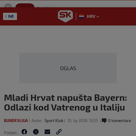
SportKlub
Instaliraj
Sport portal
HRV
GET - On the Google Play
OGLAS
Mladi Hrvat napušta Bayern:
Odlazi kod Vatrenog u Italiju
BUNDESLIGA
Autor:
Sport Klub
10. lip 2026
12:55
0 komentara
Podijeli :