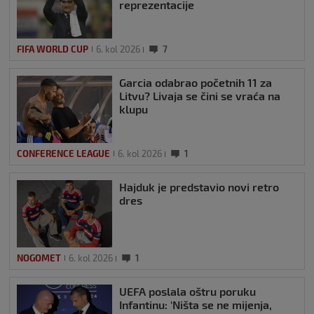
reprezentacije
FIFA WORLD CUP
6. kol 2026
7
Garcia odabrao početnih 11 za
Litvu? Livaja se čini se vraća na
klupu
CONFERENCE LEAGUE
6. kol 2026
1
Hajduk je predstavio novi retro
dres
NOGOMET
6. kol 2026
1
UEFA poslala oštru poruku
Infantinu: ‘Ništa se ne mijenja,