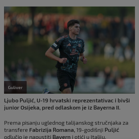
Guliver
Ljubo Puljić, U-19 hrvatski reprezentativac i bivši
junior Osijeka, pred odlaskom je iz Bayerna II.
Prema pisanju uglednog talijanskog stručnjaka za
transfere
Fabrizija Romana,
19-godišnji
Puljić
odlučio je napustiti
Bayern
i otići u Italiju.