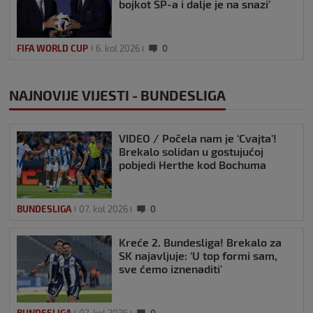
bojkot SP-a i dalje je na snazi’
FIFA WORLD CUP
6. kol 2026
0
NAJNOVIJE VIJESTI - BUNDESLIGA
VIDEO / Počela nam je ‘Cvajta’!
Brekalo solidan u gostujućoj
pobjedi Herthe kod Bochuma
BUNDESLIGA
07. kol 2026
0
Kreće 2. Bundesliga! Brekalo za
SK najavljuje: ‘U top formi sam,
sve ćemo iznenaditi’
BUNDESLIGA
07. kol 2026
0