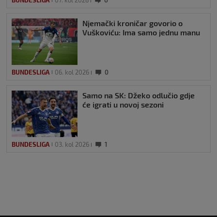
Njemački kroničar govorio o
Vuškoviću: Ima samo jednu manu
BUNDESLIGA
06. kol 2026
0
Samo na SK: Džeko odlučio gdje
će igrati u novoj sezoni
BUNDESLIGA
03. kol 2026
1