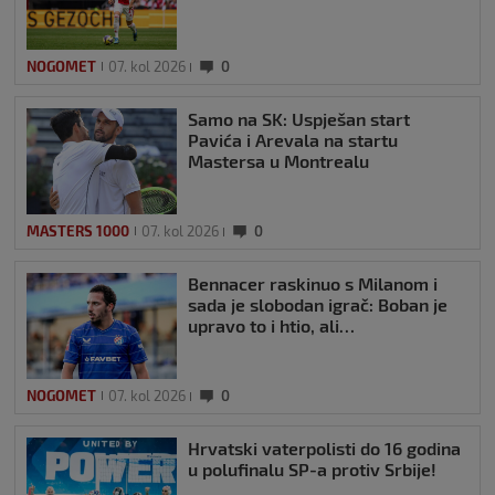
NOGOMET
07. kol 2026
0
Samo na SK: Uspješan start
Pavića i Arevala na startu
Mastersa u Montrealu
MASTERS 1000
07. kol 2026
0
Bennacer raskinuo s Milanom i
sada je slobodan igrač: Boban je
upravo to i htio, ali…
NOGOMET
07. kol 2026
0
Hrvatski vaterpolisti do 16 godina
u polufinalu SP-a protiv Srbije!