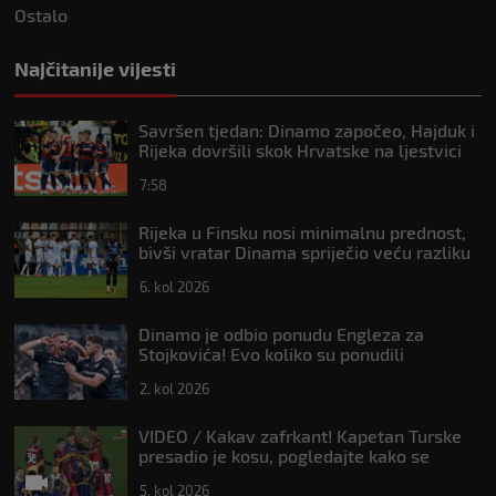
Ostalo
Najčitanije vijesti
Savršen tjedan: Dinamo započeo, Hajduk i
Rijeka dovršili skok Hrvatske na ljestvici
Uefe
7:58
Rijeka u Finsku nosi minimalnu prednost,
bivši vratar Dinama spriječio veću razliku
6. kol 2026
Dinamo je odbio ponudu Engleza za
Stojkovića! Evo koliko su ponudili
2. kol 2026
VIDEO / Kakav zafrkant! Kapetan Turske
presadio je kosu, pogledajte kako se
Modrić našalio s njim
5. kol 2026