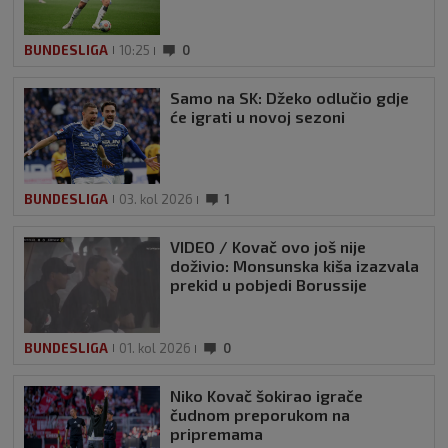
BUNDESLIGA
10:25
0
Samo na SK: Džeko odlučio gdje
će igrati u novoj sezoni
BUNDESLIGA
03. kol 2026
1
VIDEO / Kovač ovo još nije
doživio: Monsunska kiša izazvala
prekid u pobjedi Borussije
BUNDESLIGA
01. kol 2026
0
Niko Kovač šokirao igrače
čudnom preporukom na
pripremama