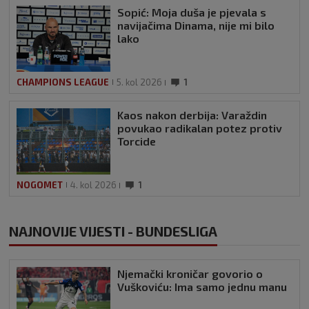
Sopić: Moja duša je pjevala s
navijačima Dinama, nije mi bilo
lako
CHAMPIONS LEAGUE
5. kol 2026
1
Kaos nakon derbija: Varaždin
povukao radikalan potez protiv
Torcide
NOGOMET
4. kol 2026
1
NAJNOVIJE VIJESTI - BUNDESLIGA
Njemački kroničar govorio o
Vuškoviću: Ima samo jednu manu