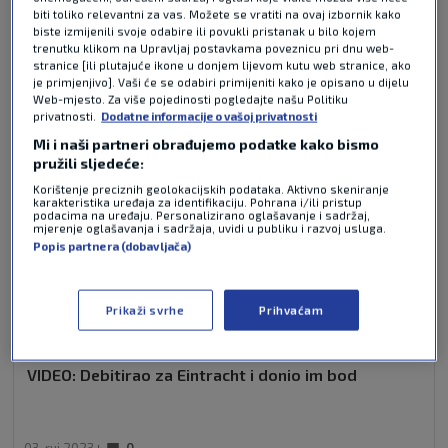
biti toliko relevantni za vas. Možete se vratiti na ovaj izbornik kako
NAJČITANIJE VIJESTI - BUNDESLIGA
biste izmijenili svoje odabire ili povukli pristanak u bilo kojem
trenutku klikom na Upravljaj postavkama poveznicu pri dnu web-
stranice [ili plutajuće ikone u donjem lijevom kutu web stranice, ako
je primjenjivo]. Vaši će se odabiri primijeniti kako je opisano u dijelu
Web-mjesto. Za više pojedinosti pogledajte našu Politiku
privatnosti.
Dodatne informacije o vašoj privatnosti
Mi i naši partneri obrađujemo podatke kako bismo
pružili sljedeće:
Korištenje preciznih geolokacijskih podataka. Aktivno skeniranje
karakteristika uređaja za identifikaciju. Pohrana i/ili pristup
podacima na uređaju. Personalizirano oglašavanje i sadržaj,
mjerenje oglašavanja i sadržaja, uvidi u publiku i razvoj usluga.
Popis partnera (dobavljača)
Prikaži svrhe
Prihvaćam
VIDEO: Debitirao za Eintracht i donio im bod
03. ruj 2023
0