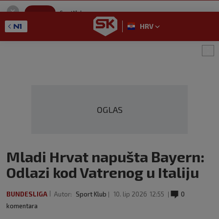
SportKlub
Instaliraj
Sport portal
HRV
GET - On the Google Play
OGLAS
Mladi Hrvat napušta Bayern:
Odlazi kod Vatrenog u Italiju
BUNDESLIGA
Autor:
Sport Klub
10. lip 2026
12:55
0
komentara