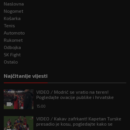
Naslovna
Nogomet
Košarka
Tenis
Automoto
Rukomet
Odbojka
SK Fight
Ostalo
Najčitanije vijesti
VIDEO / Modrić se vratio na teren!
Pogledajte ovacije publike i hrvatske
zastave na tribinama
15:00
VIDEO / Kakav zafrkant! Kapetan Turske
presadio je kosu, pogledajte kako se
Modrić našalio s njim