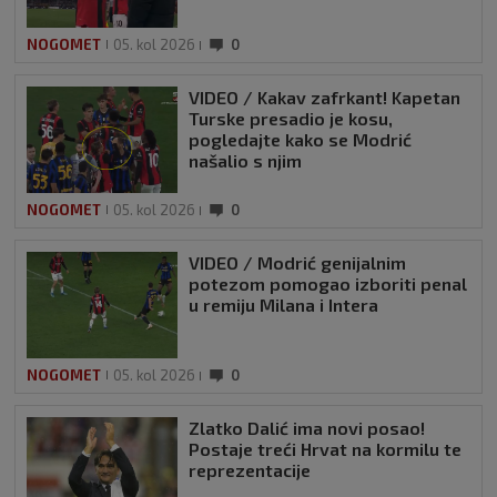
NOGOMET
05. kol 2026
0
VIDEO / Kakav zafrkant! Kapetan
Turske presadio je kosu,
pogledajte kako se Modrić
našalio s njim
NOGOMET
05. kol 2026
0
VIDEO / Modrić genijalnim
potezom pomogao izboriti penal
u remiju Milana i Intera
NOGOMET
05. kol 2026
0
Zlatko Dalić ima novi posao!
Postaje treći Hrvat na kormilu te
reprezentacije