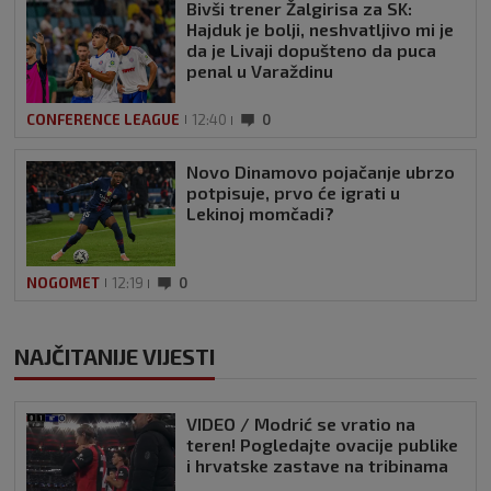
Bivši trener Žalgirisa za SK:
Hajduk je bolji, neshvatljivo mi je
da je Livaji dopušteno da puca
penal u Varaždinu
CONFERENCE LEAGUE
12:40
0
Novo Dinamovo pojačanje ubrzo
potpisuje, prvo će igrati u
Lekinoj momčadi?
NOGOMET
12:19
0
NAJČITANIJE VIJESTI
VIDEO / Modrić se vratio na
teren! Pogledajte ovacije publike
i hrvatske zastave na tribinama