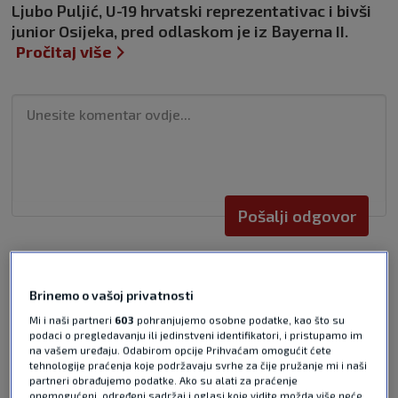
Ljubo Puljić, U-19 hrvatski reprezentativac i bivši
junior Osijeka, pred odlaskom je iz Bayerna II.
Pročitaj više
Pošalji odgovor
Brinemo o vašoj privatnosti
Mi i naši partneri
603
pohranjujemo osobne podatke, kao što su
podaci o pregledavanju ili jedinstveni identifikatori, i pristupamo im
Pošalji
na vašem uređaju. Odabirom opcije Prihvaćam omogućit ćete
tehnologije praćenja koje podržavaju svrhe za čije pružanje mi i naši
partneri obrađujemo podatke. Ako su alati za praćenje
onemogućeni, određeni sadržaj i oglasi koje vidite možda više neće