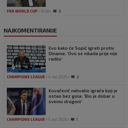
FIFA WORLD CUP
10:36
0
NAJKOMENTIRANIJE
Evo kako će Sopić igrati protiv
Dinama: ‘Ovo se nikada prije nije
radilo’
CHAMPIONS LEAGUE
4. kol 2026
2
Kovačević nahvalio igrača koji je
ostao bez gola: ‘Bio je dobar u
svemu drugom’
CHAMPIONS LEAGUE
5. kol 2026
1