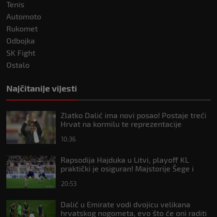
Tenis
Automoto
Rukomet
Odbojka
SK Fight
Ostalo
Najčitanije vijesti
Zlatko Dalić ima novi posao! Postaje treći
Hrvat na kormilu te reprezentacije
10:36
Rapsodija Hajduka u Litvi, playoff KL
praktički je osiguran! Majstorije Šege i
Pajazitija
20:53
Dalić u Emirate vodi dvojicu velikana
hrvatskog nogometa, evo što će oni raditi