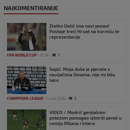
NAJKOMENTIRANIJE
Zlatko Dalić ima novi posao!
Postaje treći Hrvat na kormilu te
reprezentacije
FIFA WORLD CUP
10:36
7
Sopić: Moja duša je pjevala s
navijačima Dinama, nije mi bilo
lako
CHAMPIONS LEAGUE
5. kol 2026
2
VIDEO / Modrić genijalnim
potezom pomogao izboriti penal u
remiju Milana i Intera