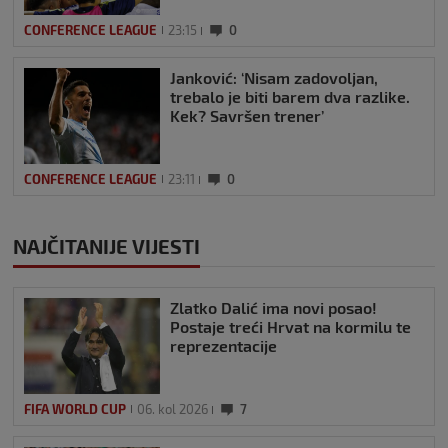
CONFERENCE LEAGUE
23:15
0
Janković: ‘Nisam zadovoljan,
trebalo je biti barem dva razlike.
Kek? Savršen trener’
CONFERENCE LEAGUE
23:11
0
NAJČITANIJE VIJESTI
Zlatko Dalić ima novi posao!
Postaje treći Hrvat na kormilu te
reprezentacije
FIFA WORLD CUP
06. kol 2026
7