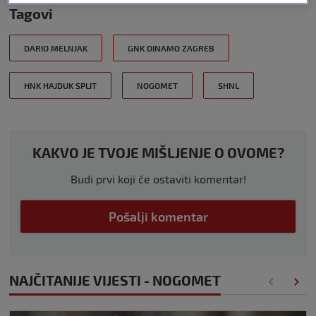
Tagovi
DARIO MELNJAK
GNK DINAMO ZAGREB
HNK HAJDUK SPLIT
NOGOMET
SHNL
KAKVO JE TVOJE MIŠLJENJE O OVOME?
Budi prvi koji će ostaviti komentar!
Pošalji komentar
NAJČITANIJE VIJESTI - NOGOMET