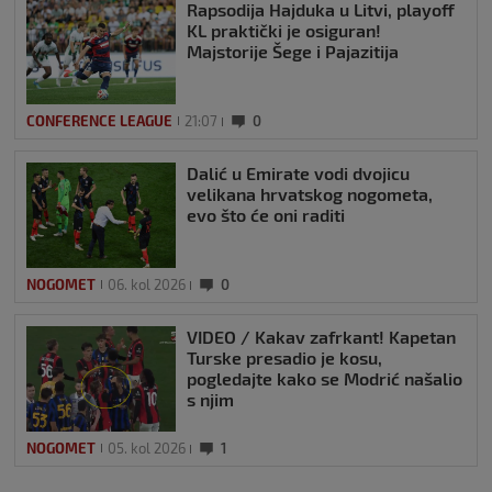
Rapsodija Hajduka u Litvi, playoff
KL praktički je osiguran!
Majstorije Šege i Pajazitija
CONFERENCE LEAGUE
21:07
0
Dalić u Emirate vodi dvojicu
velikana hrvatskog nogometa,
evo što će oni raditi
NOGOMET
06. kol 2026
0
VIDEO / Kakav zafrkant! Kapetan
Turske presadio je kosu,
pogledajte kako se Modrić našalio
s njim
NOGOMET
05. kol 2026
1