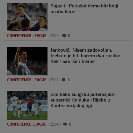
Pajaziti: Pokušat ćemo biti bolji
protiv Istre
CONFERENCE LEAGUE
23:15
0
Janković: ‘Nisam zadovoljan,
trebalo je biti barem dva razlike.
Kek? Savršen trener’
CONFERENCE LEAGUE
23:11
0
Evo kako su igrali potencijalni
suparnici Hajduka i Rijeke u
Konferencijskoj ligi
CONFERENCE LEAGUE
22:54
0