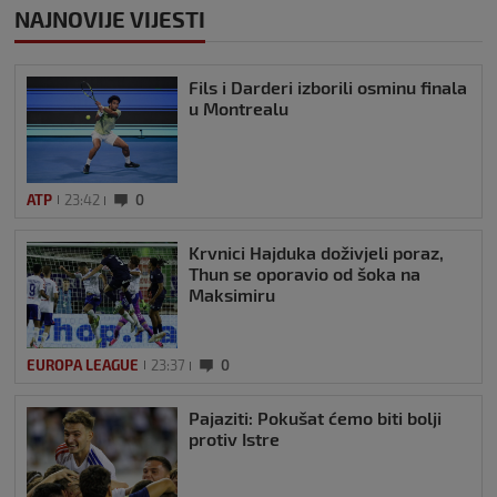
NAJNOVIJE VIJESTI
Fils i Darderi izborili osminu finala
u Montrealu
ATP
23:42
0
Krvnici Hajduka doživjeli poraz,
Thun se oporavio od šoka na
Maksimiru
EUROPA LEAGUE
23:37
0
Pajaziti: Pokušat ćemo biti bolji
protiv Istre