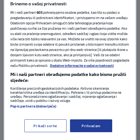
Hajduk na domaćem travnjaku. Nakon utakmice
Brinemo o vašoj privatnosti
izjavu je dao Dario Melnjak, lijevi bek Hajduka.
Mi i naši partneri
603
pohranjujemo osobne podatke, kao što su podaci o
pregledavanju ili jedinstveni identifikatori, i pristupamo im na vašem uređaju.
Odabirom opcije Prihvaćam omogućit ćete tehnologije praćenja koje
“Čestitke Dinamu na pobjedi. Zasluženo”,
započeo je
podržavaju svrhe za čije pružanje mi i naši partneri obrađujemo podatke. Ako
Melnjak.
“Da smo zabili u prvom poluvremenu ili na
su alati za praćenje onemogućeni, određeni sadržaj i oglasi koje vidite možda
više neće biti toliko relevantni za vas. Možete se vratiti na ovaj izbornik kako
početku drugog, možda bi utakmica otišla u nekom
biste izmijenili svoje odabire ili povukli pristanak u bilo kojem trenutku klikom
drugom smjeru. Ovako je Dinamo zabio.”
na Upravljaj postavkama poveznicu pri dnu web-stranice [ili plutajuće ikone u
donjem lijevom kutu web stranice, ako je primjenjivo]. Vaši će se odabiri
primijeniti kako je opisano u dijelu Web-mjesto. Za više pojedinosti pogledajte
Osvrnuo se i na atmosferu na stadionu.
“Uvijek je
našu Politiku privatnosti.
Dodatne informacije o vašoj privatnosti
dobra na derbijima. Volim igrati u takvoj atmosferi.
Mi i naši partneri obrađujemo podatke kako bismo pružili
Neka bude i na ostalim stadionima tako”,
poručio je.
sljedeće:
Korištenje preciznih geolokacijskih podataka. Aktivno skeniranje
Hajdukov bek nije skrivao razočaranje zbog još
karakteristika uređaja za identifikaciju. Pohrana i/ili pristup podacima na
uređaju. Personalizirano oglašavanje i sadržaj, mjerenje oglašavanja i
jedne sezone bez naslova prvaka.
“Boli. Neuspješna
sadržaja, uvidi u publiku i razvoj usluga.
sezona čim nisi na prvom mjestu”
, iskreno je
Popis partnera (dobavljača)
priznao.
“Pet godina sam tu, želim osvojiti, ali nema
smisla kukati. Treba pognuti glave i raditi”
, zaključio
Prikaži svrhe
Prihvaćam
je Melnjak.