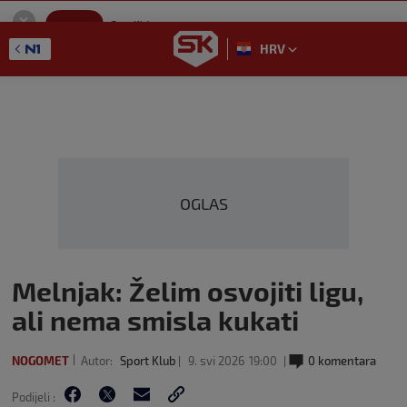
SportKlub
Instaliraj
Sport portal
HRV
GET - On the Google Play
OGLAS
Melnjak: Želim osvojiti ligu,
ali nema smisla kukati
NOGOMET
Autor:
Sport Klub
9. svi 2026
19:00
0 komentara
Podijeli :