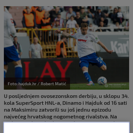
Foto: hajduk.hr / Robert Matić
U posljednjem ovosezonskom derbiju, u sklopu 34.
kola SuperSport HNL-a, Dinamo i Hajduk od 16 sati
na Maksimiru zatvorili su još jednu epizodu
najvećeg hrvatskog nogometnog rivalstva. Na
Maksimiru je na kraju s 2:0 slavio Dinamo te je
tako prvi put nakon više od tri godine porazio