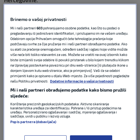
“Veliko je to priznanje, prije svega, za samog
Brinemo o vašoj privatnosti
Osmana, ali i za naš klub, jer riječ je, ipak, o najvećoj
Mi i naši partneri
603
pohranjujemo osobne podatke, kao što su podaci o
sportskoj smotri ove godine, u koju će biti uperene
pregledavanju ili jedinstveni identifikatori, i pristupamo im na vašem uređaju.
oči cijelog svijeta”
, navodi se iz
Slaven Belupa
te
Odabirom opcije Prihvaćam omogućit ćete tehnologije praćenja koje
dodaje:
podržavaju svrhe za čije pružanje mi i naši partneri obrađujemo podatke. Ako
su alati za praćenje onemogućeni, određeni sadržaj i oglasi koje vidite možda
više neće biti toliko relevantni za vas. Možete se vratiti na ovaj izbornik kako
“Vratar Slaven Belupa postao je početkom aktualne
biste izmijenili svoje odabire ili povukli pristanak u bilo kojem trenutku klikom
sezone, kada se na slovenskim pripremama
na Upravljaj postavkama poveznicu pri dnu web-stranice [ili plutajuće ikone u
donjem lijevom kutu web stranice, ako je primjenjivo]. Vaši će se odabiri
pridružio suigračima, a ove je sezone pet puta
primijeniti kako je opisano u dijelu Web-mjesto. Za više pojedinosti pogledajte
mrežu sačuvao čistom. U Koprivnicu je doselio iz
našu Politiku privatnosti.
Dodatne informacije o vašoj privatnosti
Mostara, gdje je braneći boje Veleža dvije godine
Mi i naši partneri obrađujemo podatke kako bismo pružili
zaredom proglašen najboljim vratarem BiH lige.
sljedeće:
Korištenje preciznih geolokacijskih podataka. Aktivno skeniranje
karakteristika uređaja za identifikaciju. Pohrana i/ili pristup podacima na
Prije dva mjeseca proslavio je 30. rođendan, a u
uređaju. Personalizirano oglašavanje i sadržaj, mjerenje oglašavanja i
sadržaja, uvidi u publiku i razvoj usluga.
karijeri je igrao za nekoliko klubova, počevši od
Popis partnera (dobavljača)
matične Austrije iz Beča, švicarskog Züricha, Admire
Wackera iz Austrije, već spomenutog Veleža, a
zanimljivo je to da je ranije imao i iskustvo igranja u