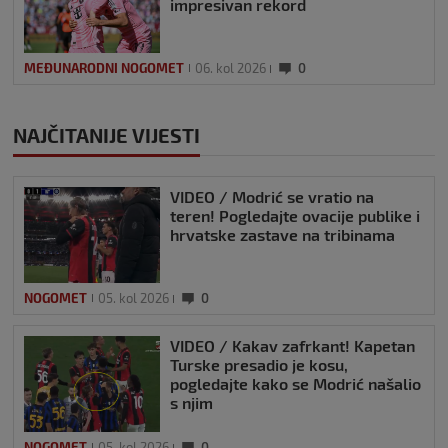
impresivan rekord
MEĐUNARODNI NOGOMET
06. kol 2026
0
NAJČITANIJE VIJESTI
VIDEO / Modrić se vratio na
teren! Pogledajte ovacije publike i
hrvatske zastave na tribinama
NOGOMET
05. kol 2026
0
VIDEO / Kakav zafrkant! Kapetan
Turske presadio je kosu,
pogledajte kako se Modrić našalio
s njim
NOGOMET
05. kol 2026
0