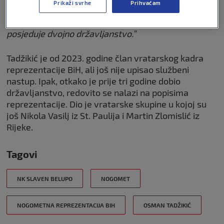
Prikaži svrhe
Prihvaćam
HNL-u, jer je početkom 2020. pola godine proveo na
posudbi u Interu iz Zaprešića. Rođen je u Austriji te
posjeduje dvojno državljanstvo.”
Tadžikić je od 2023. godine član vratarskog kadra
reprezentacije BiH, ali još nije upisao službeni
nastup. Ipak, otkako je prije tri godine dobio
državljanstvo, redovito se nalazi na popisima
reprezentacije. Dio je vratarske skupine u kojoj su
još Nikola Vasilj iz St. Paulija i Martin Zlomislić iz
Rijeke.
Tagovi
NK SLAVEN BELUPO
NOGOMET
NOGOMETNA REPREZENTACIJA BIH
OSMAN TADŽIKIĆ