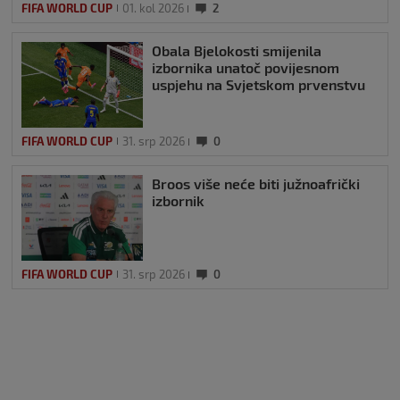
FIFA WORLD CUP
01. kol 2026
2
Obala Bjelokosti smijenila
izbornika unatoč povijesnom
uspjehu na Svjetskom prvenstvu
FIFA WORLD CUP
31. srp 2026
0
Broos više neće biti južnoafrički
izbornik
FIFA WORLD CUP
31. srp 2026
0