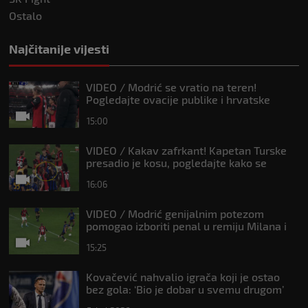
Ostalo
Najčitanije vijesti
VIDEO / Modrić se vratio na teren!
Pogledajte ovacije publike i hrvatske
zastave na tribinama
15:00
VIDEO / Kakav zafrkant! Kapetan Turske
presadio je kosu, pogledajte kako se
Modrić našalio s njim
16:06
VIDEO / Modrić genijalnim potezom
pomogao izboriti penal u remiju Milana i
Intera
15:25
Kovačević nahvalio igrača koji je ostao
bez gola: ‘Bio je dobar u svemu drugom’