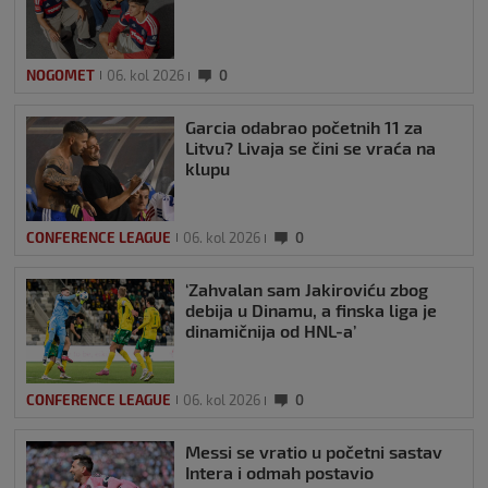
NOGOMET
06. kol 2026
0
Garcia odabrao početnih 11 za
Litvu? Livaja se čini se vraća na
klupu
CONFERENCE LEAGUE
06. kol 2026
0
‘Zahvalan sam Jakiroviću zbog
debija u Dinamu, a finska liga je
dinamičnija od HNL-a’
CONFERENCE LEAGUE
06. kol 2026
0
Messi se vratio u početni sastav
Intera i odmah postavio