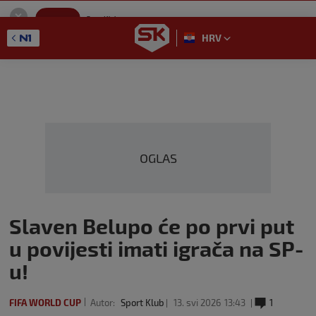
SportKlub
Instaliraj
Sport portal
HRV
GET - On the Google Play
OGLAS
Slaven Belupo će po prvi put
u povijesti imati igrača na SP-
u!
FIFA WORLD CUP
Autor:
Sport Klub
13. svi 2026
13:43
1