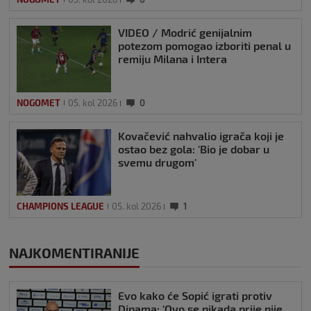
VIDEO / Modrić genijalnim
potezom pomogao izboriti penal u
remiju Milana i Intera
NOGOMET
05. kol 2026
0
Kovačević nahvalio igrača koji je
ostao bez gola: 'Bio je dobar u
svemu drugom'
CHAMPIONS LEAGUE
05. kol 2026
1
NAJKOMENTIRANIJE
Evo kako će Sopić igrati protiv
Dinama: ‘Ovo se nikada prije nije