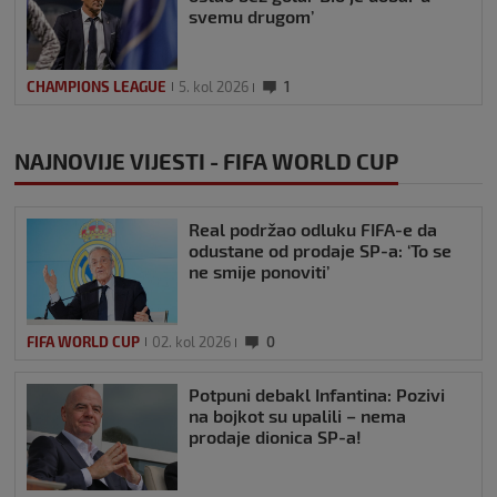
svemu drugom’
CHAMPIONS LEAGUE
5. kol 2026
1
NAJNOVIJE VIJESTI - FIFA WORLD CUP
Real podržao odluku FIFA-e da
odustane od prodaje SP-a: ‘To se
ne smije ponoviti’
FIFA WORLD CUP
02. kol 2026
0
Potpuni debakl Infantina: Pozivi
na bojkot su upalili – nema
prodaje dionica SP-a!