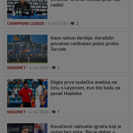
radilo’
CHAMPIONS LEAGUE
4. kol 2026
2
Kaos nakon derbija: Varaždin
povukao radikalan potez protiv
Torcide
NOGOMET
4. kol 2026
1
Stigla prva sudačka analiza na
čelu s Layecom, evo što kažu za
penal Hajduka
NOGOMET
4. kol 2026
1
Kovačević nahvalio igrača koji je
ostao bez gola: ‘Bio je dobar u