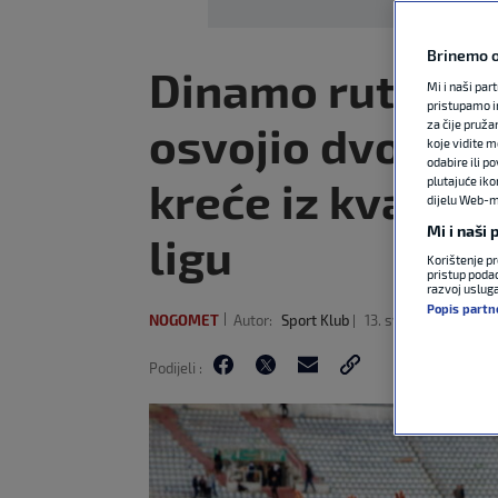
Brinemo o
Dinamo rutinski
Mi i naši par
pristupamo i
osvojio dvostru
za čije pruža
koje vidite m
odabire ili p
kreće iz kvalifi
plutajuće iko
dijelu Web-mj
Mi i naši
ligu
Korištenje pr
pristup podac
razvoj uslug
Popis partn
NOGOMET
Autor:
Sport Klub
13. svi 2026
15:12 >
1
Podijeli :