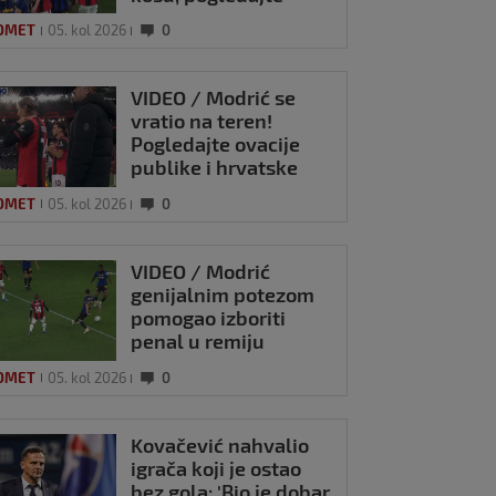
kako se Modrić
OMET
05. kol 2026
0
našalio s njim
VIDEO / Modrić se
vratio na teren!
Pogledajte ovacije
publike i hrvatske
zastave na tribinama
OMET
05. kol 2026
0
VIDEO / Modrić
genijalnim potezom
pomogao izboriti
penal u remiju
Milana i Intera
OMET
05. kol 2026
0
Kovačević nahvalio
igrača koji je ostao
bez gola: 'Bio je dobar