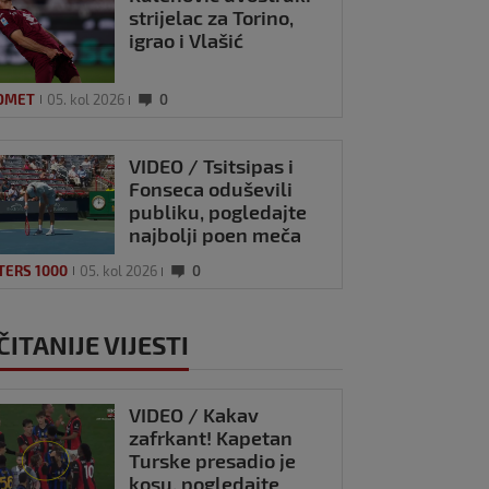
strijelac za Torino,
igrao i Vlašić
OMET
05. kol 2026
0
VIDEO / Tsitsipas i
Fonseca oduševili
publiku, pogledajte
najbolji poen meča
TERS 1000
05. kol 2026
0
ČITANIJE VIJESTI
VIDEO / Kakav
zafrkant! Kapetan
Turske presadio je
kosu, pogledajte