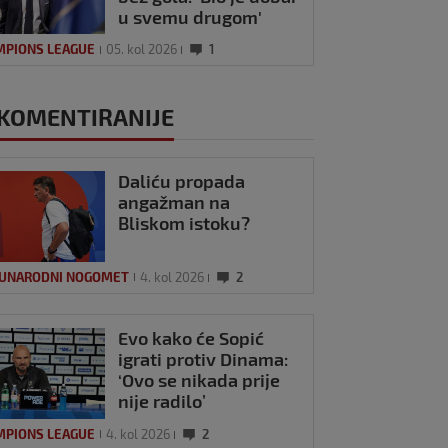
u svemu drugom'
MPIONS LEAGUE
05. kol 2026
1
KOMENTIRANIJE
Daliću propada
angažman na
Bliskom istoku?
UNARODNI NOGOMET
4. kol 2026
2
Evo kako će Sopić
igrati protiv Dinama:
‘Ovo se nikada prije
nije radilo’
MPIONS LEAGUE
4. kol 2026
2