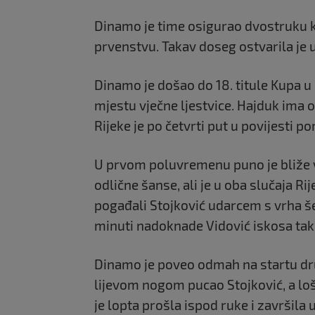
Dinamo je time osigurao dvostruku kr
prvenstvu. Takav doseg ostvarila je 
Dinamo je došao do 18. titule Kupa u
mjestu vječne ljestvice. Hajduk ima 
Rijeke je po četvrti put u povijesti po
U prvom poluvremenu puno je bliže v
odlične šanse, ali je u oba slučaja Ri
pogađali Stojković udarcem s vrha še
minuti nadoknade Vidović iskosa tako
Dinamo je poveo odmah na startu dr
lijevom nogom pucao Stojković, a lo
je lopta prošla ispod ruke i završila