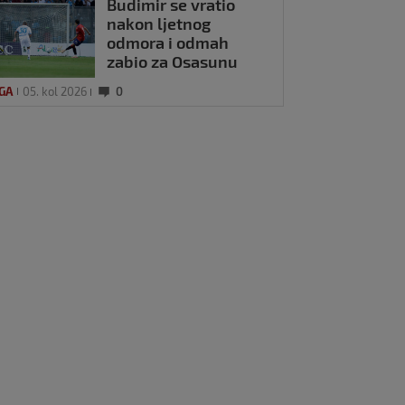
Budimir se vratio
nakon ljetnog
odmora i odmah
zabio za Osasunu
IGA
05. kol 2026
0