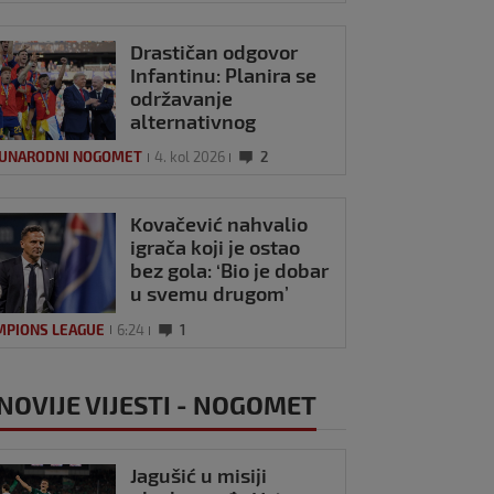
Drastičan odgovor
Infantinu: Planira se
održavanje
alternativnog
Svjetskog prvenstva?
UNARODNI NOGOMET
4. kol 2026
2
Kovačević nahvalio
igrača koji je ostao
bez gola: ‘Bio je dobar
u svemu drugom’
MPIONS LEAGUE
6:24
1
NOVIJE VIJESTI - NOGOMET
Jagušić u misiji