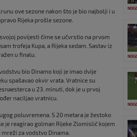
NOG
unu ove sezone nakon što je bio najbolji i u
upravo Rijeka prošle sezone.
 svojoj povijesti čime se učvrstio na prvom
osam trofeja Kupa, a Rijeka sedam. Sastav iz
ražen u finalu.
NOG
odstvu bio Dinamo koji je imao dvije
jeku spašavao okvir vrata. Vratnice su
snaesterca u 23. minuti, dok je u prvoj
đer naciljao vratnicu.
NOG
ugog poluvremena. S 20 metara je žestoko
še je reagirao golman Rijeke Zlomislić kojem
 u mreži za vodstvo Dinama.