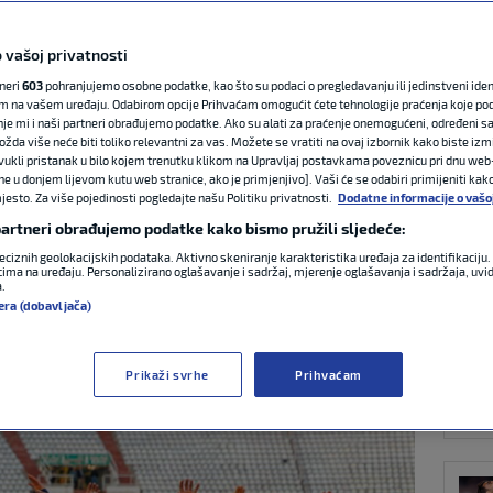
 vašoj privatnosti
NAJ
 svladao Rijeku i
tneri
603
pohranjujemo osobne podatke, kao što su podaci o pregledavanju ili jedinstveni identi
m na vašem uređaju. Odabirom opcije Prihvaćam omogućit ćete tehnologije praćenja koje po
ku krunu, Hajduk
nje mi i naši partneri obrađujemo podatke. Ako su alati za praćenje onemogućeni, određeni sa
ožda više neće biti toliko relevantni za vas. Možete se vratiti na ovaj izbornik kako biste izmi
ovukli pristanak u bilo kojem trenutku klikom na Upravljaj postavkama poveznicu pri dnu web-
kacija za Europsku
ne u donjem lijevom kutu web stranice, ako je primjenjivo]. Vaši će se odabiri primijeniti kak
esto. Za više pojedinosti pogledajte našu Politiku privatnosti.
Dodatne informacije o vašo
 partneri obrađujemo podatke kako bismo pružili sljedeće:
CON
eciznih geolokacijskih podataka. Aktivno skeniranje karakteristika uređaja za identifikaciju. 
ima na uređaju. Personalizirano oglašavanje i sadržaj, mjerenje oglašavanja i sadržaja, uvidi
a.
era (dobavljača)
9:59
0 komentara
Prikaži svrhe
Prihvaćam
SK F