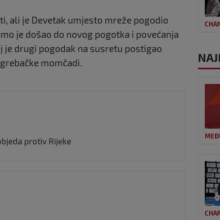
uti, ali je Devetak umjesto mreže pogodio
CHA
amo je došao do novog pogotka i povećanja
voj je drugi pogodak na susretu postigao
NAJ
 zagrebačke momčadi.
MEĐ
bjeda protiv Rijeke
CHA