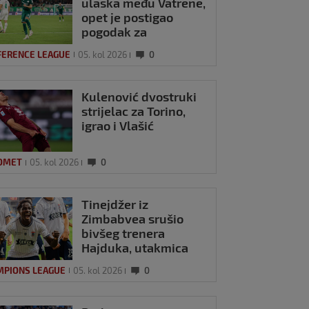
ulaska među Vatrene,
opet je postigao
pogodak za
Panathinaikos!
FERENCE LEAGUE
05. kol 2026
0
Kulenović dvostruki
strijelac za Torino,
igrao i Vlašić
OMET
05. kol 2026
0
Tinejdžer iz
Zimbabvea srušio
bivšeg trenera
Hajduka, utakmica
kasnila zbog
MPIONS LEAGUE
05. kol 2026
0
prometnog kaosa