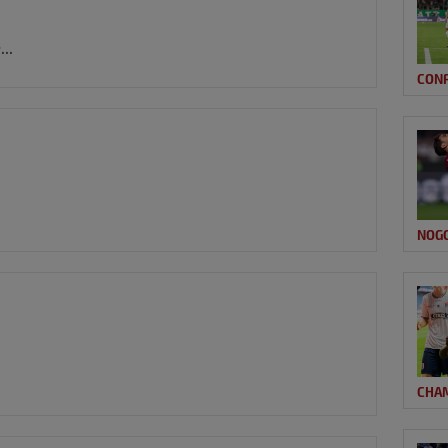
..
CON
NOG
CHA