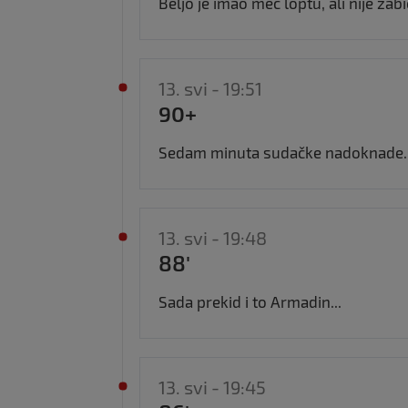
Beljo je imao meč loptu, ali nije zabio
13. svi - 19:51
90+
Sedam minuta sudačke nadoknade..
13. svi - 19:48
88'
Sada prekid i to Armadin...
13. svi - 19:45