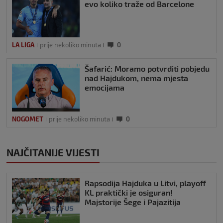
evo koliko traže od Barcelone
LA LIGA
prije nekoliko minuta
0
Šafarić: Moramo potvrditi pobjedu
nad Hajdukom, nema mjesta
emocijama
NOGOMET
prije nekoliko minuta
0
NAJČITANIJE VIJESTI
Rapsodija Hajduka u Litvi, playoff
KL praktički je osiguran!
Majstorije Šege i Pajazitija