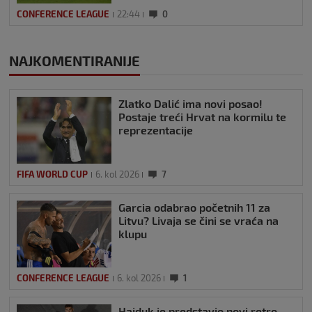
CONFERENCE LEAGUE
22:44
0
NAJKOMENTIRANIJE
Zlatko Dalić ima novi posao!
Postaje treći Hrvat na kormilu te
reprezentacije
FIFA WORLD CUP
6. kol 2026
7
Garcia odabrao početnih 11 za
Litvu? Livaja se čini se vraća na
klupu
CONFERENCE LEAGUE
6. kol 2026
1
Hajduk je predstavio novi retro