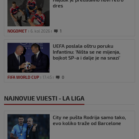
dres
NOGOMET
6. kol 2026
1
UEFA poslala oštru poruku
Infantinu: ‘Ništa se ne mijenja,
bojkot SP-a i dalje je na snazi’
FIFA WORLD CUP
17:45
0
NAJNOVIJE VIJESTI - LA LIGA
City ne pušta Rodrija samo tako,
evo koliko traže od Barcelone