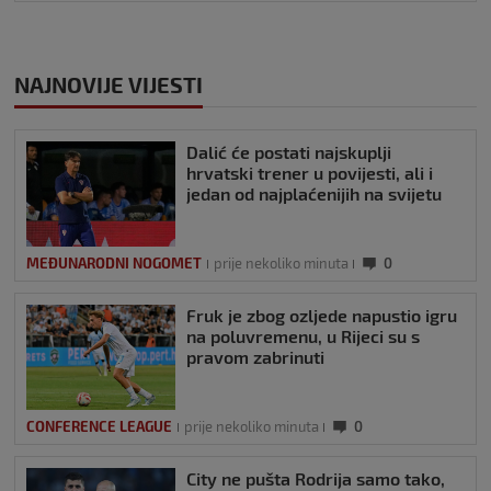
NAJNOVIJE VIJESTI
Dalić će postati najskuplji
hrvatski trener u povijesti, ali i
jedan od najplaćenijih na svijetu
MEĐUNARODNI NOGOMET
prije nekoliko minuta
0
Fruk je zbog ozljede napustio igru
na poluvremenu, u Rijeci su s
pravom zabrinuti
CONFERENCE LEAGUE
prije nekoliko minuta
0
City ne pušta Rodrija samo tako,