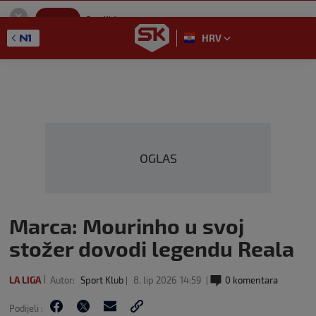
SportKlub
Instaliraj
Sport portal
HRV
GET - On the Google Play
OGLAS
Marca: Mourinho u svoj
stožer dovodi legendu Reala
LA LIGA
Autor:
Sport Klub
8. lip 2026
14:59
0 komentara
Podijeli :