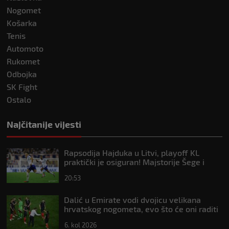
Nogomet
Košarka
Tenis
Automoto
Rukomet
Odbojka
SK Fight
Ostalo
Najčitanije vijesti
Rapsodija Hajduka u Litvi, playoff KL
praktički je osiguran! Majstorije Šege i
Pajazitija
20:53
Dalić u Emirate vodi dvojicu velikana
hrvatskog nogometa, evo što će oni raditi
6. kol 2026