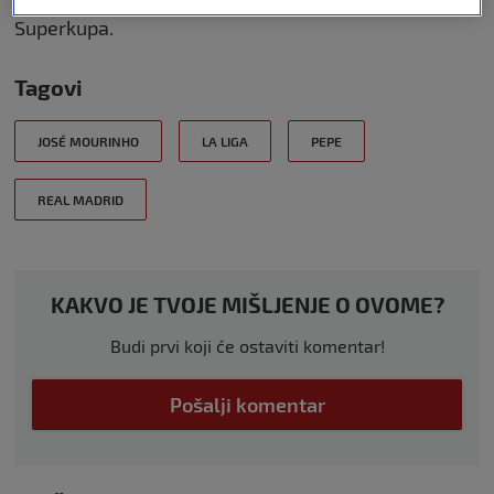
kralja, dva Svjetska klupska prvenstva i dva Ueina
Superkupa.
Tagovi
JOSÉ MOURINHO
LA LIGA
PEPE
REAL MADRID
KAKVO JE TVOJE MIŠLJENJE O OVOME?
Budi prvi koji će ostaviti komentar!
Pošalji komentar