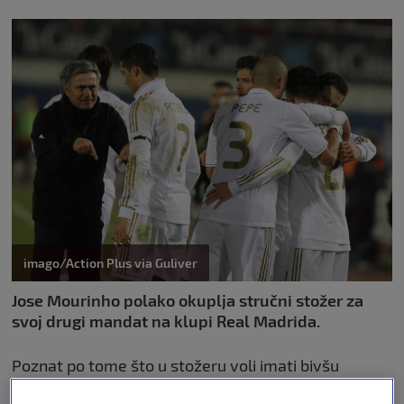
imago/Action Plus via Guliver
Jose Mourinho polako okuplja stručni stožer za
svoj drugi mandat na klupi Real Madrida.
Poznat po tome što u stožeru voli imati bivšu
legendu kluba, portugalski je strateg za tu ulogu