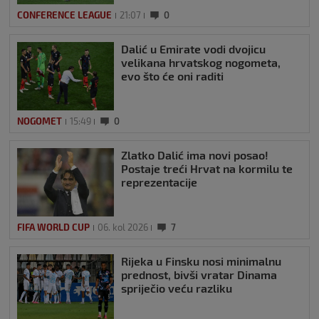
CONFERENCE LEAGUE
21:07
0
Dalić u Emirate vodi dvojicu
velikana hrvatskog nogometa,
evo što će oni raditi
NOGOMET
15:49
0
Zlatko Dalić ima novi posao!
Postaje treći Hrvat na kormilu te
reprezentacije
FIFA WORLD CUP
06. kol 2026
7
Rijeka u Finsku nosi minimalnu
prednost, bivši vratar Dinama
spriječio veću razliku