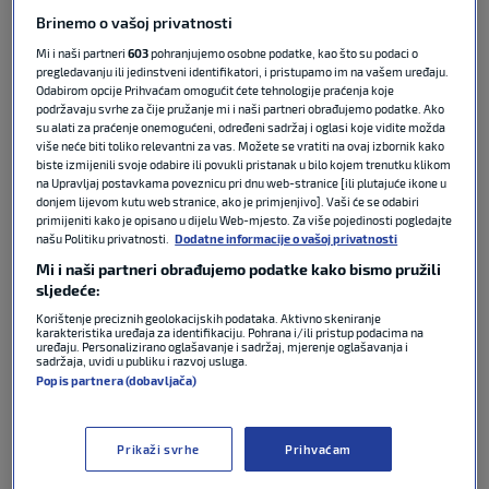
odabrao Pepea, prenosi novinar
Ramon Alvarez
de
Brinemo o vašoj privatnosti
Mono s Radio Marce.
Mi i naši partneri
603
pohranjujemo osobne podatke, kao što su podaci o
pregledavanju ili jedinstveni identifikatori, i pristupamo im na vašem uređaju.
POVEZANO
Odabirom opcije Prihvaćam omogućit ćete tehnologije praćenja koje
podržavaju svrhe za čije pružanje mi i naši partneri obrađujemo podatke. Ako
su alati za praćenje onemogućeni, određeni sadržaj i oglasi koje vidite možda
više neće biti toliko relevantni za vas. Možete se vratiti na ovaj izbornik kako
Perez traži da se Barceloni
biste izmijenili svoje odabire ili povukli pristanak u bilo kojem trenutku klikom
oduzmu titule: ‘Ovo je najveći
na Upravljaj postavkama poveznicu pri dnu web-stranice [ili plutajuće ikone u
slučaj korupcije u povijesti
donjem lijevom kutu web stranice, ako je primjenjivo]. Vaši će se odabiri
nogometa’
primijeniti kako je opisano u dijelu Web-mjesto. Za više pojedinosti pogledajte
našu Politiku privatnosti.
Dodatne informacije o vašoj privatnosti
LA LIGA
08. lip 2026
2
Mi i naši partneri obrađujemo podatke kako bismo pružili
sljedeće:
Pepe
je u Madridu proveo desetljeće, od 2007. do
Korištenje preciznih geolokacijskih podataka. Aktivno skeniranje
karakteristika uređaja za identifikaciju. Pohrana i/ili pristup podacima na
2017., a s
Mourinhom
je već surađivao tijekom
uređaju. Personalizirano oglašavanje i sadržaj, mjerenje oglašavanja i
njegova prvog boravka na
Bernabeuu
.
sadržaja, uvidi u publiku i razvoj usluga.
Popis partnera (dobavljača)
Tijekom sjajne igračke karijere, koju je završio 2024.
godine u Portu, s
Realom
je Pepe osvojio tri Lige
Prikaži svrhe
Prihvaćam
prvaka, tri naslova prvaka Španjolske, dva Kupa