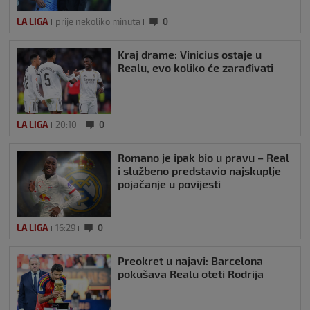
LA LIGA
prije nekoliko minuta
0
Kraj drame: Vinicius ostaje u
Realu, evo koliko će zarađivati
LA LIGA
20:10
0
Romano je ipak bio u pravu – Real
i službeno predstavio najskuplje
pojačanje u povijesti
LA LIGA
16:29
0
Preokret u najavi: Barcelona
pokušava Realu oteti Rodrija