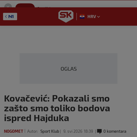
SportKlub
Instaliraj
Sport portal
HRV
GET - On the Google Play
OGLAS
Kovačević: Pokazali smo
zašto smo toliko bodova
ispred Hajduka
NOGOMET
Autor:
Sport Klub
9. svi 2026
18:39
0 komentara