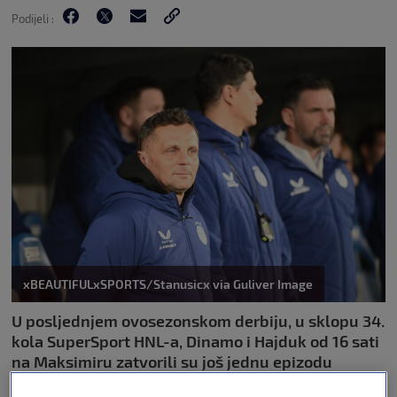
Podijeli :
xBEAUTIFULxSPORTS/Stanusicx via Guliver Image
U posljednjem ovosezonskom derbiju, u sklopu 34.
kola SuperSport HNL-a, Dinamo i Hajduk od 16 sati
na Maksimiru zatvorili su još jednu epizodu
najvećeg hrvatskog nogometnog rivalstva. Na