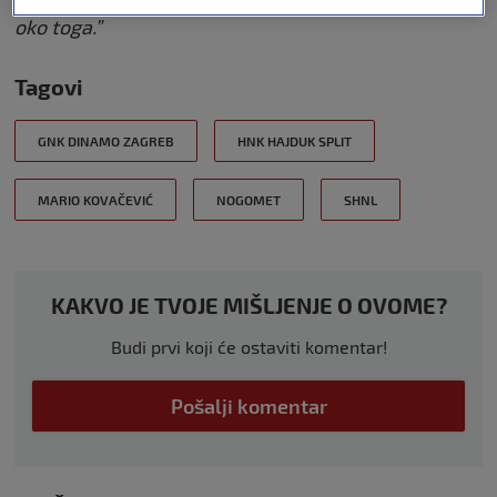
kukati, znam da su neki treneri prije stalno kukali
oko toga.”
Tagovi
GNK DINAMO ZAGREB
HNK HAJDUK SPLIT
MARIO KOVAČEVIĆ
NOGOMET
SHNL
KAKVO JE TVOJE MIŠLJENJE O OVOME?
Budi prvi koji će ostaviti komentar!
Pošalji komentar