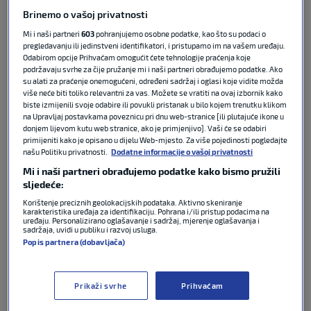
Maksimiru je na kraju s 2:0 slavio Dinamo te je
Brinemo o vašoj privatnosti
tako prvi put nakon više od tri godine porazio
Hajduk na domaćem travnjaku. Nakon susreta sve
Mi i naši partneri
603
pohranjujemo osobne podatke, kao što su podaci o
pregledavanju ili jedinstveni identifikatori, i pristupamo im na vašem uređaju.
je prokomentira trener Dinama Mario Kovačević.
Odabirom opcije Prihvaćam omogućit ćete tehnologije praćenja koje
podržavaju svrhe za čije pružanje mi i naši partneri obrađujemo podatke. Ako
su alati za praćenje onemogućeni, određeni sadržaj i oglasi koje vidite možda
“Pokazali smo na terenu zašto smo prvi i toliko
više neće biti toliko relevantni za vas. Možete se vratiti na ovaj izbornik kako
bodova ispred Hajduka. Da smo htjeli, mogli smo još
biste izmijenili svoje odabire ili povukli pristanak u bilo kojem trenutku klikom
i pojačati, ali odmarali smo neke igrače za Kup. Žao
na Upravljaj postavkama poveznicu pri dnu web-stranice [ili plutajuće ikone u
donjem lijevom kutu web stranice, ako je primjenjivo]. Vaši će se odabiri
mi je što nismo iskoristili neke prilike u koje smo
primijeniti kako je opisano u dijelu Web-mjesto. Za više pojedinosti pogledajte
došli, ali smo svejedno bili jako dobri. Jako sam
našu Politiku privatnosti.
Dodatne informacije o vašoj privatnosti
zadovoljan, bitno je da smo dali dva gola, a najljepše
Mi i naši partneri obrađujemo podatke kako bismo pružili
je ovo na kraju. Da su naši navijači sretni i
sljedeće:
zadovoljni”,
rekao je
Kovačević
pa dodao:
Korištenje preciznih geolokacijskih podataka. Aktivno skeniranje
karakteristika uređaja za identifikaciju. Pohrana i/ili pristup podacima na
uređaju. Personalizirano oglašavanje i sadržaj, mjerenje oglašavanja i
“Prezadovoljan sam Zebićem. Ne bojim se davati
sadržaja, uvidi u publiku i razvoj usluga.
Popis partnera (dobavljača)
prilike mladim igračima, ali bilo nam je bitno da
osvojimo prvenstvo. Mladi igrači dobit će još prilika,
ali Zebić je odigrao kao da ima puno ovakvih
Prikaži svrhe
Prihvaćam
utakmica. Imamo malo odmora do Kupa, ali ja neću