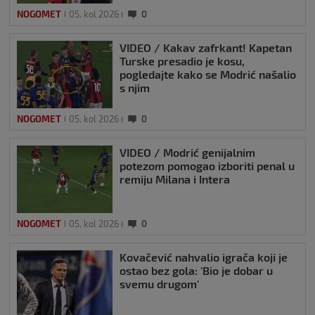
NOGOMET
05. kol 2026
0
VIDEO / Kakav zafrkant! Kapetan
Turske presadio je kosu,
pogledajte kako se Modrić našalio
s njim
NOGOMET
05. kol 2026
0
VIDEO / Modrić genijalnim
potezom pomogao izboriti penal u
remiju Milana i Intera
NOGOMET
05. kol 2026
0
Kovačević nahvalio igrača koji je
ostao bez gola: 'Bio je dobar u
svemu drugom'