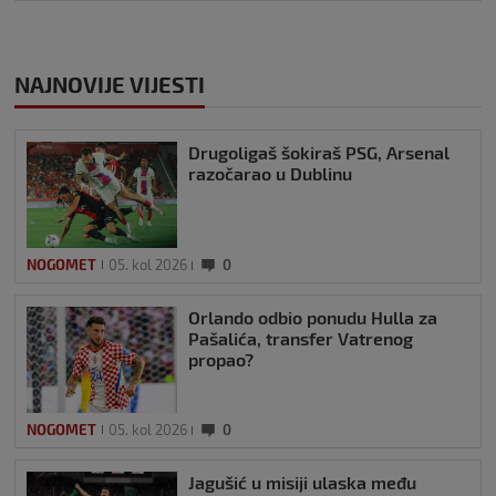
NAJNOVIJE VIJESTI
Drugoligaš šokiraš PSG, Arsenal
razočarao u Dublinu
NOGOMET
05. kol 2026
0
Orlando odbio ponudu Hulla za
Pašalića, transfer Vatrenog
propao?
NOGOMET
05. kol 2026
0
Jagušić u misiji ulaska među