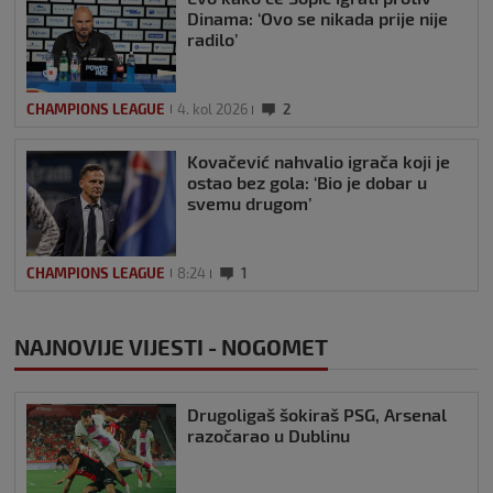
Dinama: ‘Ovo se nikada prije nije
radilo’
CHAMPIONS LEAGUE
4. kol 2026
2
Kovačević nahvalio igrača koji je
ostao bez gola: ‘Bio je dobar u
svemu drugom’
CHAMPIONS LEAGUE
8:24
1
NAJNOVIJE VIJESTI - NOGOMET
Drugoligaš šokiraš PSG, Arsenal
razočarao u Dublinu