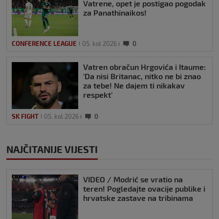
Vatrene, opet je postigao pogodak
za Panathinaikos!
CONFERENCE LEAGUE
05. kol 2026
0
Vatren obračun Hrgovića i Itaume:
‘Da nisi Britanac, nitko ne bi znao
za tebe! Ne dajem ti nikakav
respekt’
SK FIGHT
05. kol 2026
0
NAJČITANIJE VIJESTI
VIDEO / Modrić se vratio na
teren! Pogledajte ovacije publike i
hrvatske zastave na tribinama