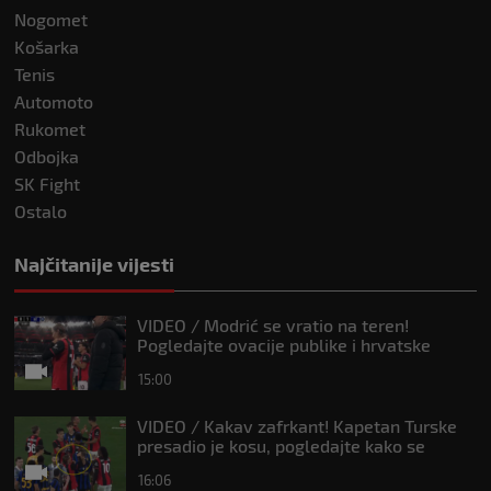
Nogomet
Košarka
Tenis
Automoto
Rukomet
Odbojka
SK Fight
Ostalo
Najčitanije vijesti
VIDEO / Modrić se vratio na teren!
Pogledajte ovacije publike i hrvatske
zastave na tribinama
15:00
VIDEO / Kakav zafrkant! Kapetan Turske
presadio je kosu, pogledajte kako se
Modrić našalio s njim
16:06