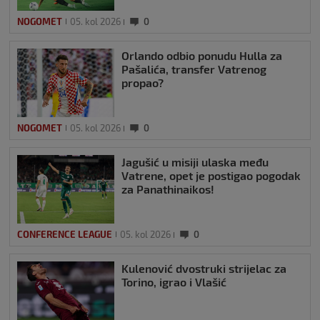
NOGOMET
05. kol 2026
0
Orlando odbio ponudu Hulla za
Pašalića, transfer Vatrenog
propao?
NOGOMET
05. kol 2026
0
Jagušić u misiji ulaska među
Vatrene, opet je postigao pogodak
za Panathinaikos!
CONFERENCE LEAGUE
05. kol 2026
0
Kulenović dvostruki strijelac za
Torino, igrao i Vlašić