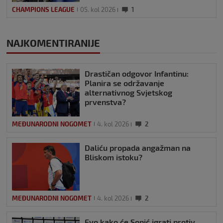
CHAMPIONS LEAGUE
05. kol 2026
1
NAJKOMENTIRANIJE
Drastičan odgovor Infantinu:
Planira se održavanje
alternativnog Svjetskog
prvenstva?
MEĐUNARODNI NOGOMET
4. kol 2026
2
Daliću propada angažman na
Bliskom istoku?
MEĐUNARODNI NOGOMET
4. kol 2026
2
Evo kako će Sopić igrati protiv