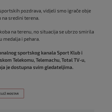
portskih pozdrava, vidjeli smo igrače obje
 na sredini terena.
koba na terenu, no situacija se ubrzo smirila
u medalja i pehara.
onalnog sportskog kanala Sport Klub i
atskom Telekomu, Telemachu, Total TV-u,
ja je dostupna svim gledateljima.
ELEŽ MOSTAR