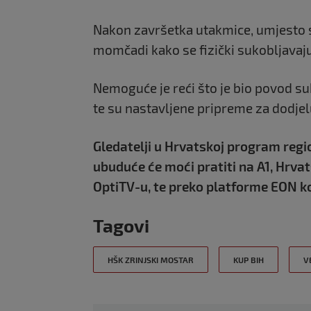
Nakon završetka utakmice, umjesto s
momčadi kako se fizički sukobljavaju
Nemoguće je reći što je bio povod su
te su nastavljene pripreme za dodjel
Gledatelji u Hrvatskoj program regi
ubuduće će moći pratiti na A1, Hrv
OptiTV-u, te preko platforme EON ko
Tagovi
HŠK ZRINJSKI MOSTAR
KUP BIH
V