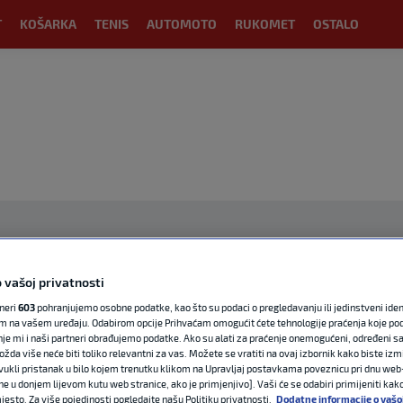
T
KOŠARKA
TENIS
AUTOMOTO
RUKOMET
OSTALO
 vašoj privatnosti
tneri
603
pohranjujemo osobne podatke, kao što su podaci o pregledavanju ili jedinstveni identi
OGLAS
m na vašem uređaju. Odabirom opcije Prihvaćam omogućit ćete tehnologije praćenja koje po
nje mi i naši partneri obrađujemo podatke. Ako su alati za praćenje onemogućeni, određeni sa
ožda više neće biti toliko relevantni za vas. Možete se vratiti na ovaj izbornik kako biste izmi
ovukli pristanak u bilo kojem trenutku klikom na Upravljaj postavkama poveznicu pri dnu web-
ne u donjem lijevom kutu web stranice, ako je primjenjivo]. Vaši će se odabiri primijeniti kak
esto. Za više pojedinosti pogledajte našu Politiku privatnosti.
Dodatne informacije o vašo