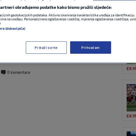
 partneri obrađujemo podatke kako bismo pružili sljedeće:
eciznih geolokacijskih podataka. Aktivno skeniranje karakteristika uređaja za identifikaciju. 
OST
 Zrinjski do titule u
ima na uređaju. Personalizirano oglašavanje i sadržaj, mjerenje oglašavanja i sadržaja, uvidi
a.
era (dobavljača)
eža, kraj utakmice
Prikaži svrhe
Prihvaćam
ravanje igrača
EX-Y
0 komentara
EX-Y