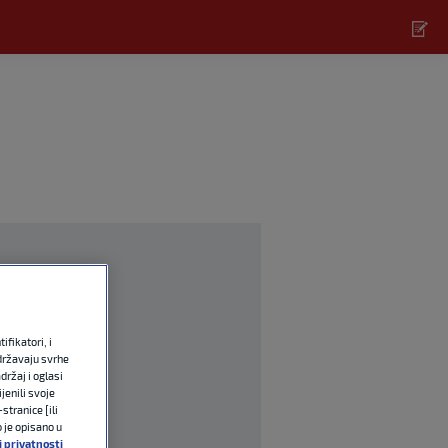
fikatori, i
državaju svrhe
držaj i oglasi
jenili svoje
stranice [ili
o je opisano u
j privatnosti