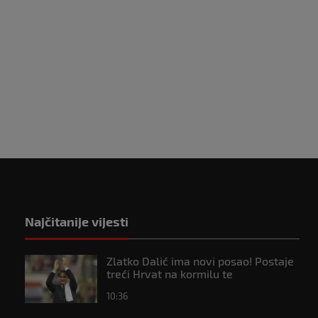
Najčitanije vijesti
Zlatko Dalić ima novi posao! Postaje
treći Hrvat na kormilu te
reprezentacije
10:36