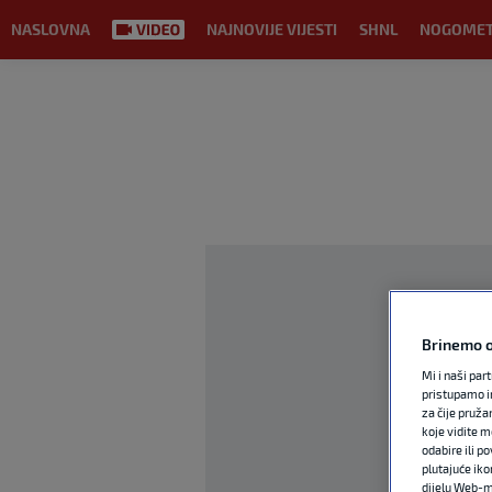
NASLOVNA
NAJNOVIJE VIJESTI
SHNL
NOGOME
Brinemo o
Mi i naši par
pristupamo i
za čije pruža
koje vidite m
odabire ili p
plutajuće iko
dijelu Web-mj