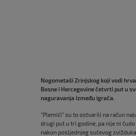
Nogometaši Zrinjskog koji vodi hrvat
Bosne i Hercegovine četvrti put u sv
naguravanja između igrača.
“Plemići” su to ostvarili na račun naj
drugi put u tri godine, pa nije ni čud
nakon posljednjeg sučevog zvižduka I