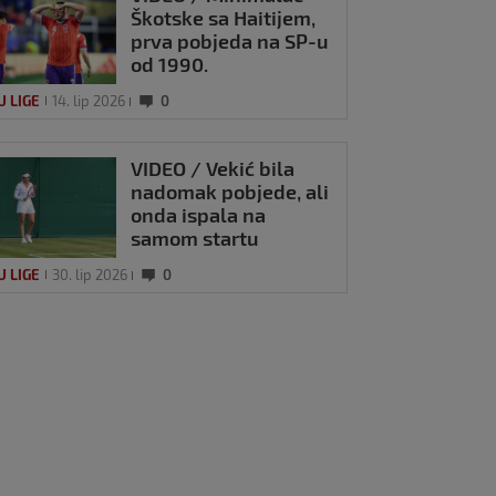
Škotske sa Haitijem,
prva pobjeda na SP-u
od 1990.
U LIGE
14. lip 2026
0
VIDEO / Vekić bila
nadomak pobjede, ali
onda ispala na
samom startu
Wimbledona
U LIGE
30. lip 2026
0