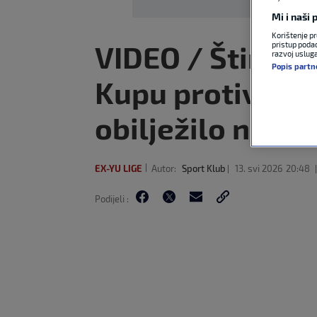
Mi i naši
Korištenje pr
VIDEO / Štimac i
pristup podac
razvoj uslug
Popis partn
Kupu protiv Vel
obilježilo nagu
EX-YU LIGE
Autor:
Sport Klub
13. svi 2026
20:48
Podijeli :