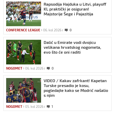
Rapsodija Hajduka u Litvi, playoff
KL praktički je osiguran!
Majstorije Šege i Pajazitija
CONFERENCE LEAGUE
06. kol 2026
0
Dalić u Emirate vodi dvojicu
velikana hrvatskog nogometa,
evo što će oni raditi
NOGOMET
06. kol 2026
0
VIDEO / Kakav zafrkant! Kapetan
Turske presadio je kosu,
pogledajte kako se Modrić našalio
s njim
NOGOMET
05. kol 2026
1