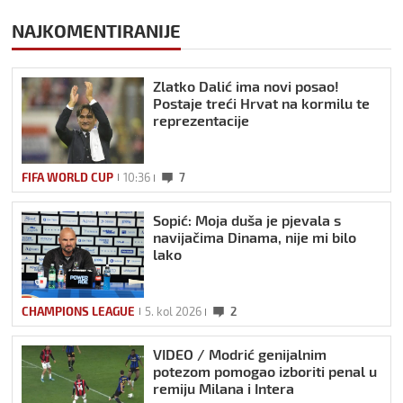
NAJKOMENTIRANIJE
Zlatko Dalić ima novi posao!
Postaje treći Hrvat na kormilu te
reprezentacije
FIFA WORLD CUP
10:36
7
Sopić: Moja duša je pjevala s
navijačima Dinama, nije mi bilo
lako
CHAMPIONS LEAGUE
5. kol 2026
2
VIDEO / Modrić genijalnim
potezom pomogao izboriti penal u
remiju Milana i Intera