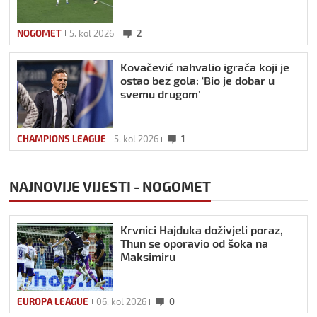
NOGOMET
5. kol 2026
2
Kovačević nahvalio igrača koji je
ostao bez gola: ‘Bio je dobar u
svemu drugom’
CHAMPIONS LEAGUE
5. kol 2026
1
NAJNOVIJE VIJESTI - NOGOMET
Krvnici Hajduka doživjeli poraz,
Thun se oporavio od šoka na
Maksimiru
EUROPA LEAGUE
06. kol 2026
0