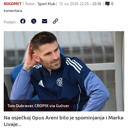
NOGOMET
Autor:
Sport Klub
13. svi 2026
22:29 >
22:36
0
komentara
Podijeli :
Tom Dubravec CROPIX via Guliver
Na osječkoj Opus Areni bilo je spominjanja i Marka
Livaje...