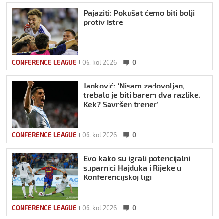
Pajaziti: Pokušat ćemo biti bolji
protiv Istre
CONFERENCE LEAGUE
06. kol 2026
0
Janković: ‘Nisam zadovoljan,
trebalo je biti barem dva razlike.
Kek? Savršen trener’
CONFERENCE LEAGUE
06. kol 2026
0
Evo kako su igrali potencijalni
suparnici Hajduka i Rijeke u
Konferencijskoj ligi
CONFERENCE LEAGUE
06. kol 2026
0