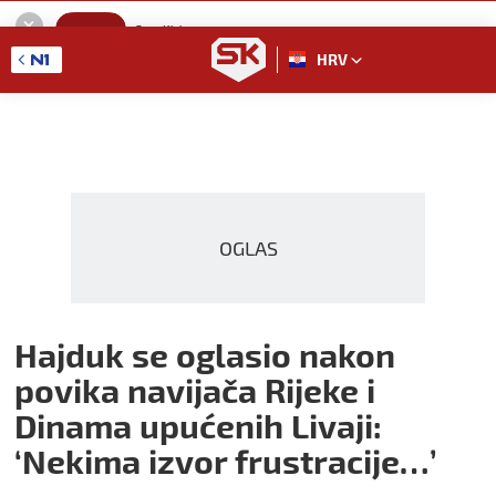
SportKlub
Instaliraj
Sport portal
HRV
GET - On the Google Play
OGLAS
Hajduk se oglasio nakon
povika navijača Rijeke i
Dinama upućenih Livaji:
‘Nekima izvor frustracije…’