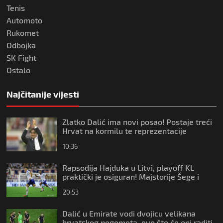
Tenis
Automoto
Rukomet
Odbojka
SK Fight
Ostalo
Najčitanije vijesti
Zlatko Dalić ima novi posao! Postaje treći
Hrvat na kormilu te reprezentacije
10:36
Rapsodija Hajduka u Litvi, playoff KL
praktički je osiguran! Majstorije Šege i
Pajazitija
20:53
Dalić u Emirate vodi dvojicu velikana
hrvatskog nogometa, evo što će oni raditi