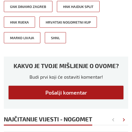
GNK DINAMO ZAGREB
HNK HAJDUK SPLIT
HNK RIJEKA
HRVATSKI NOGOMETNI KUP
MARKO LIVAJA
SHNL
KAKVO JE TVOJE MIŠLJENJE O OVOME?
Budi prvi koji će ostaviti komentar!
Pošalji komentar
NAJČITANIJE VIJESTI - NOGOMET