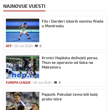
NAJNOVIJE VIJESTI
Fils i Darderi izborili osminu finala
u Montrealu
ATP
06. kol 2026
0
Krvnici Hajduka doživjeli poraz,
Thun se oporavio od šoka na
Maksimiru
EUROPA LEAGUE
06. kol 2026
0
Pajaziti: Pokušat ćemo biti bolji
protiv Istre